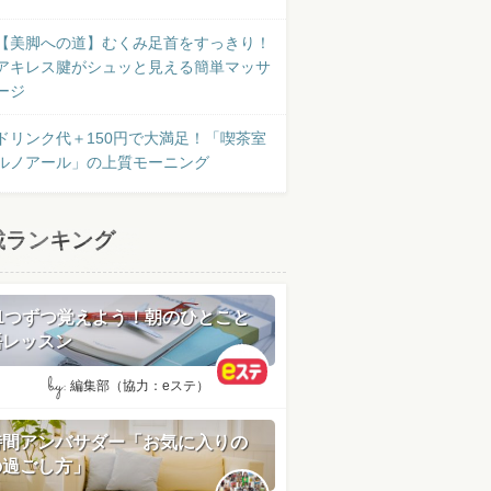
【美脚への道】むくみ足首をすっきり！
アキレス腱がシュッと見える簡単マッサ
ージ
ドリンク代＋150円で大満足！「喫茶室
ルノアール」の上質モーニング
載ランキング
日1つずつ覚えよう！朝のひとこと
語レッスン
by:
編集部（協力：eステ）
時間アンバサダー「お気に入りの
の過ごし方」