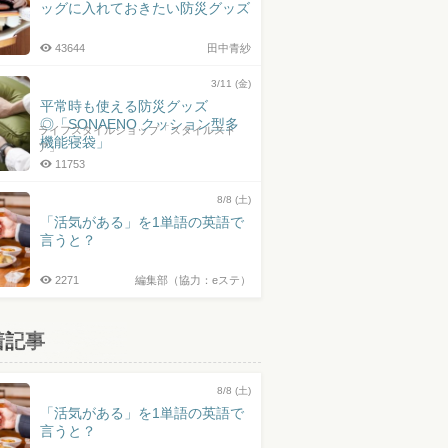
ッグに入れておきたい防災グッズ
43644
田中青紗
3/11 (金)
平常時も使える防災グッズ
◎「SONAENO クッション型多
ライフスタイルショップ「スタイルスト
機能寝袋」
ア」
11753
8/8 (土)
「活気がある」を1単語の英語で
言うと？
2271
編集部（協力：eステ）
着記事
8/8 (土)
「活気がある」を1単語の英語で
言うと？