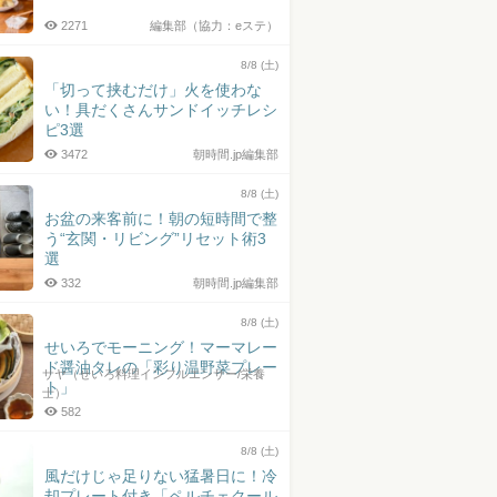
2271
編集部（協力：eステ）
8/8 (土)
「切って挟むだけ」火を使わな
い！具だくさんサンドイッチレシ
ピ3選
3472
朝時間.jp編集部
8/8 (土)
お盆の来客前に！朝の短時間で整
う“玄関・リビング”リセット術3
選
332
朝時間.jp編集部
8/8 (土)
せいろでモーニング！マーマレー
ド醤油タレの「彩り温野菜プレー
サヤ（せいろ料理インフルエンサー/栄養
ト」
士）
582
8/8 (土)
風だけじゃ足りない猛暑日に！冷
却プレート付き「ペルチェクール