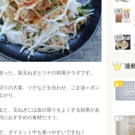
BLOG
連
使った、新玉ねぎとツナの和風サラダです。
1
切りの大葉、ツナなどを合わせ、ごま油＋ポン
英
上がり。
ると、玉ねぎには血の巡りをよくする効果があ
時におすすめの食材だそう。
朝
朝
で、ダイエット中も食べやすいですね！