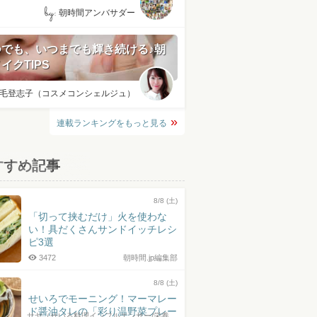
by:
朝時間アンバサダー
つでも、いつまでも輝き続ける♪朝
イクTIPS
毛登志子（コスメコンシェルジュ）
連載ランキングをもっと見る
すすめ記事
8/8 (土)
「切って挟むだけ」火を使わな
い！具だくさんサンドイッチレシ
ピ3選
3472
朝時間.jp編集部
8/8 (土)
せいろでモーニング！マーマレー
ド醤油タレの「彩り温野菜プレー
サヤ（せいろ料理インフルエンサー/栄養