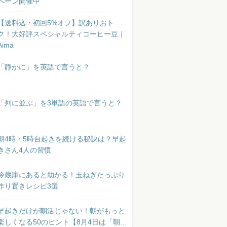
ペーン開催中
【送料込・初回5%オフ】訳ありおト
ク！大好評スペシャルティコーヒー豆｜
Aima
「静かに」を英語で言うと？
「列に並ぶ」を3単語の英語で言うと？
朝4時・5時台起きを続ける秘訣は？早起
きさん4人の習慣
冷蔵庫にあると助かる！玉ねぎたっぷり
作り置きレシピ3選
早起きだけが朝活じゃない！朝がもっと
楽しくなる50のヒント【8月4日は「朝...