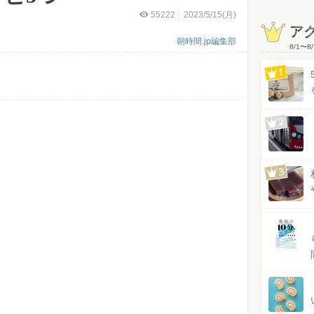
55222
2023/5/15(月)
ア
朝時間.jp編集部
8/1
〜
8/