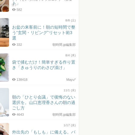
ト」
士）
582
8/8 (土)
お盆の来客前に！朝の短時間で整
う“玄関・リビング”リセット術3
選
332
朝時間.jp編集部
8/4 (木)
袋で揉むだけ！簡単すぎる作り置
き「きゅうりのわさび漬け」
138418
Mayu*
11/1 (水)
朝の「ひとり会議」で後悔のない
選択を。山口恵理香さんの朝の過
ごし方
4643
朝時間.jp編集部
1/17 (水)
外出先の「もしも」に備える。バ