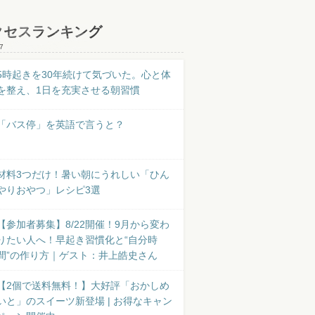
クセスランキング
7
5時起きを30年続けて気づいた。心と体
を整え、1日を充実させる朝習慣
「バス停」を英語で言うと？
材料3つだけ！暑い朝にうれしい「ひん
やりおやつ」レシピ3選
【参加者募集】8/22開催！9月から変わ
りたい人へ！早起き習慣化と“自分時
間”の作り方｜ゲスト：井上皓史さん
【2個で送料無料！】大好評「おかしめ
いと」のスイーツ新登場 | お得なキャン