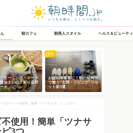
はん
朝カフェ
朝美人スタイル
ヘルス＆ビューティ
注目
でモーニング！マーマ
お盆の来客前に！朝の短時間
醤油タレの「彩り温野
で整う“玄関・リビング”リセ
ート」
ット術3選
>
マヨネーズ不使用！簡単「ツナサラダ」レシピ3つ
ズ不使用！簡単「ツナサ
ピ3つ