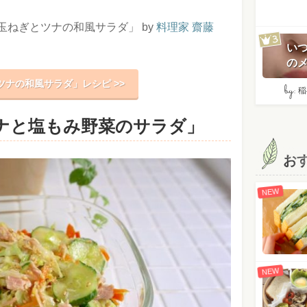
ねぎとツナの和風サラダ」 by
料理家 齋藤
い
のメ
ツナの和風サラダ」レシピ >>
by:
稲
ツナと塩もみ野菜のサラダ」
お
NEW
NEW