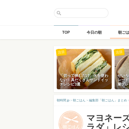
TOP
今日の朝
朝ご
Skip
注目
注目
to
content
「切って挟むだけ」火を使わ
せいろ
ない！具だくさんサンドイッ
レード
チレシピ3選
菜プレ
朝時間.jp
>
朝ごはん
>
編集部「朝ごはん」まとめ
マヨネー
ラダ」レシ