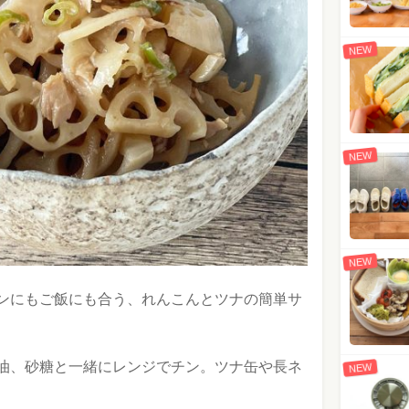
NEW
NEW
NEW
ンにもご飯にも合う、れんこんとツナの簡単サ
油、砂糖と一緒にレンジでチン。ツナ缶や長ネ
NEW