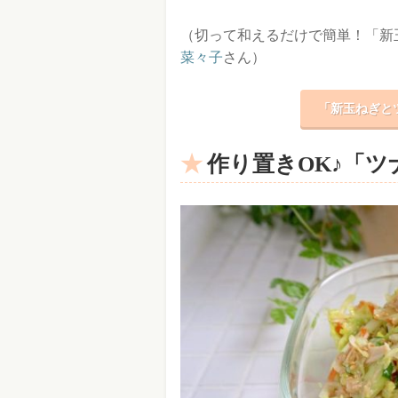
（切って和えるだけで簡単！「新玉
菜々子
さん）
「新玉ねぎと
作り置きOK♪「