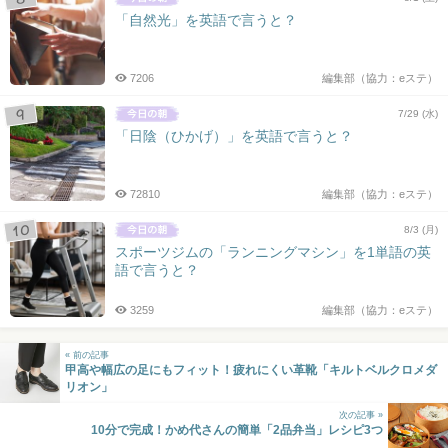
「自然光」を英語で言うと？
7206
編集部（協力：eステ）
7/29 (水)
「日陰（ひかげ）」を英語で言うと？
72810
編集部（協力：eステ）
8/3 (月)
スポーツジムの「ランニングマシン」を1単語の英
語で言うと？
3259
編集部（協力：eステ）
« 前の記事
甲高や幅広の足にもフィット！疲れにくい革靴「キルトベルクロメダ
リオン」
次の記事 »
10分で完成！かめ代さんの簡単「2品弁当」レシピ3つ