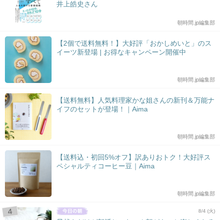
井上皓史さん
朝時間.jp編集部
【2個で送料無料！】大好評「おかしめいと」のス
イーツ新登場 | お得なキャンペーン開催中
朝時間.jp編集部
【送料無料】人気料理家かな姐さんの新刊＆万能ナ
イフのセットが登場！｜Aima
朝時間.jp編集部
【送料込・初回5%オフ】訳ありおトク！大好評ス
ペシャルティコーヒー豆｜Aima
朝時間.jp編集部
8/4 (火)