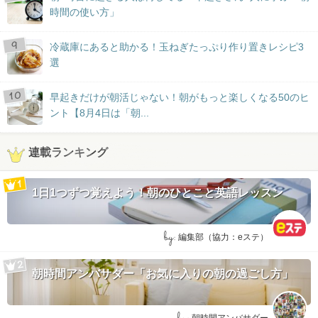
時間の使い方」
冷蔵庫にあると助かる！玉ねぎたっぷり作り置きレシピ3
選
早起きだけが朝活じゃない！朝がもっと楽しくなる50のヒ
ント【8月4日は「朝...
連載ランキング
1日1つずつ覚えよう！朝のひとこと英語レッスン
by:
編集部（協力：eステ）
朝時間アンバサダー「お気に入りの朝の過ごし方」