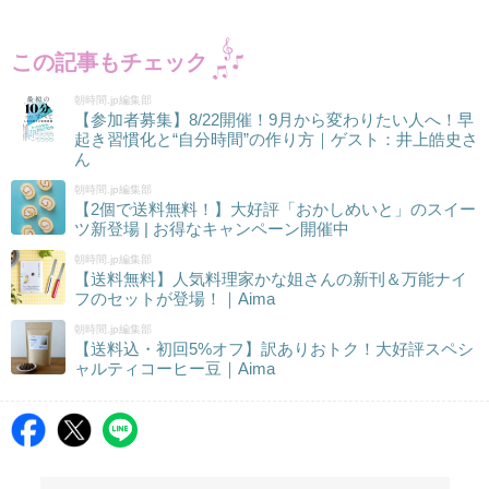
この記事もチェック
朝時間.jp編集部
【参加者募集】8/22開催！9月から変わりたい人へ！早
起き習慣化と“自分時間”の作り方｜ゲスト：井上皓史さ
ん
朝時間.jp編集部
【2個で送料無料！】大好評「おかしめいと」のスイー
ツ新登場 | お得なキャンペーン開催中
朝時間.jp編集部
【送料無料】人気料理家かな姐さんの新刊＆万能ナイ
フのセットが登場！｜Aima
朝時間.jp編集部
【送料込・初回5%オフ】訳ありおトク！大好評スペシ
ャルティコーヒー豆｜Aima