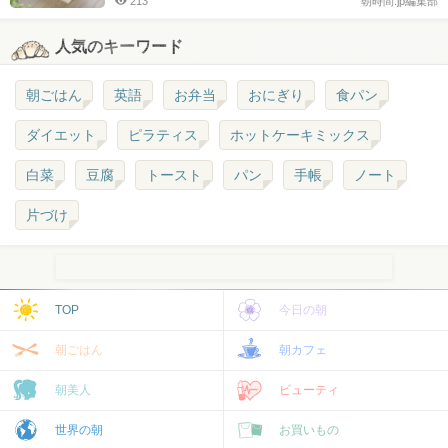
213
朝時間.jp編集部
人気のキーワード
朝ごはん
英語
お弁当
おにぎり
食パン
ダイエット
ピラティス
ホットケーキミックス
白菜
豆腐
トースト
パン
手帳
ノート
片づけ
TOP
今日の朝
朝ごはん
朝カフェ
朝美人
ビューティ
世界の朝
お買いもの