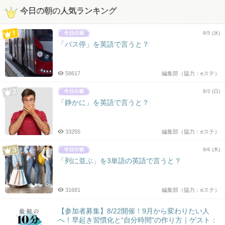
今日の朝の人気ランキング
8/5 (水)
「バス停」を英語で言うと？
58617
編集部（協力：eステ）
8/2 (日)
「静かに」を英語で言うと？
33255
編集部（協力：eステ）
8/6 (木)
「列に並ぶ」を3単語の英語で言うと？
31681
編集部（協力：eステ）
【参加者募集】8/22開催！9月から変わりたい人
へ！早起き習慣化と“自分時間”の作り方｜ゲスト：