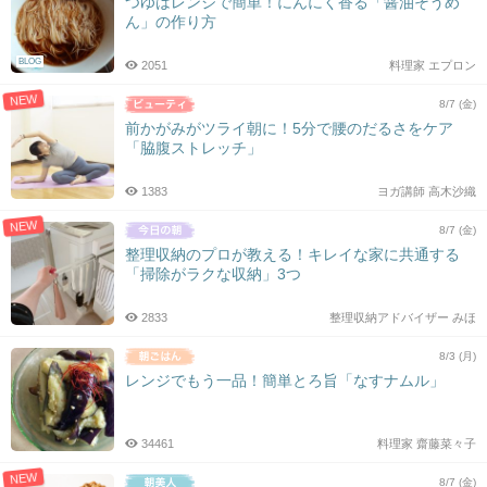
つゆはレンジで簡単！にんにく香る「醤油そうめ
ん」の作り方
BLOG
2051
料理家 エプロン
NEW
8/7 (金)
前かがみがツライ朝に！5分で腰のだるさをケア
「脇腹ストレッチ」
1383
ヨガ講師 高木沙織
NEW
8/7 (金)
整理収納のプロが教える！キレイな家に共通する
「掃除がラクな収納」3つ
2833
整理収納アドバイザー みほ
8/3 (月)
レンジでもう一品！簡単とろ旨「なすナムル」
34461
料理家 齋藤菜々子
NEW
8/7 (金)