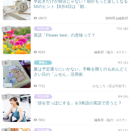
早起きだけが朝活じゃない！朝がもっと楽しくなる
50のヒント【8月4日は「朝...
18672
朝時間.jp編集部
7/31 (金)
英語「Flower bed」の意味って？
8263
編集部（協力：eステ）
8/1 (土)
夏は予定通りにいかない。手帳を開くのもめんどく
さい日の「ふせん」活用術
BLOG
7721
かなころ（石山可奈子）
8/4 (火)
「頭を空っぽにする」を3単語の英語で言うと？
7661
編集部（協力：eステ）
8/1 (土)