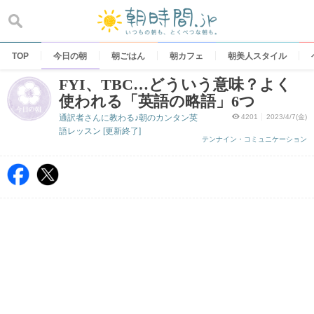
Skip
to
content
TOP
今日の朝
朝ごはん
朝カフェ
朝美人スタイル
FYI、TBC…どういう意味？よく
使われる「英語の略語」6つ
通訳者さんに教わる♪朝のカンタン英
4201
2023/4/7(金)
語レッスン [更新終了]
テンナイン・コミュニケーション