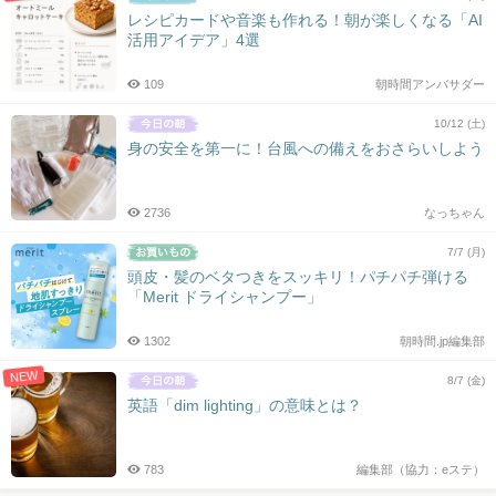
レシピカードや音楽も作れる！朝が楽しくなる「AI
活用アイデア」4選
109
朝時間アンバサダー
10/12 (土)
身の安全を第一に！台風への備えをおさらいしよう
2736
なっちゃん
7/7 (月)
頭皮・髪のベタつきをスッキリ！パチパチ弾ける
「Merit ドライシャンプー」
1302
朝時間.jp編集部
NEW
8/7 (金)
英語「dim lighting」の意味とは？
783
編集部（協力：eステ）