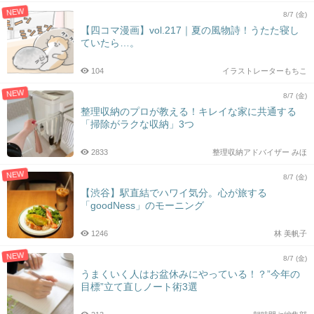
NEW
8/7 (金)
【四コマ漫画】vol.217｜夏の風物詩！うたた寝し
ていたら…。
104
イラストレーターもちこ
NEW
8/7 (金)
整理収納のプロが教える！キレイな家に共通する
「掃除がラクな収納」3つ
2833
整理収納アドバイザー みほ
NEW
8/7 (金)
【渋谷】駅直結でハワイ気分。心が旅する
「goodNess」のモーニング
1246
林 美帆子
NEW
8/7 (金)
うまくいく人はお盆休みにやっている！？”今年の
目標”立て直しノート術3選