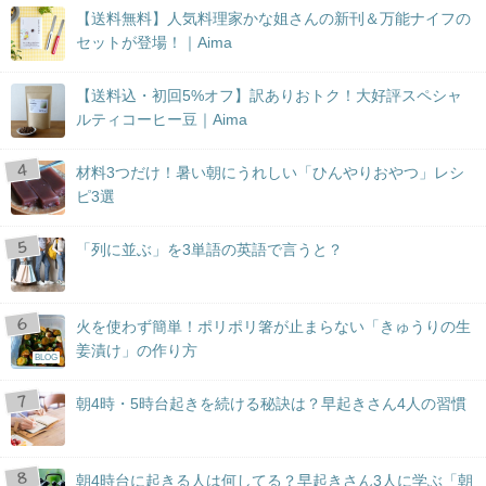
【送料無料】人気料理家かな姐さんの新刊＆万能ナイフの
セットが登場！｜Aima
【送料込・初回5%オフ】訳ありおトク！大好評スペシャ
ルティコーヒー豆｜Aima
材料3つだけ！暑い朝にうれしい「ひんやりおやつ」レシ
ピ3選
「列に並ぶ」を3単語の英語で言うと？
火を使わず簡単！ポリポリ箸が止まらない「きゅうりの生
姜漬け」の作り方
BLOG
朝4時・5時台起きを続ける秘訣は？早起きさん4人の習慣
朝4時台に起きる人は何してる？早起きさん3人に学ぶ「朝