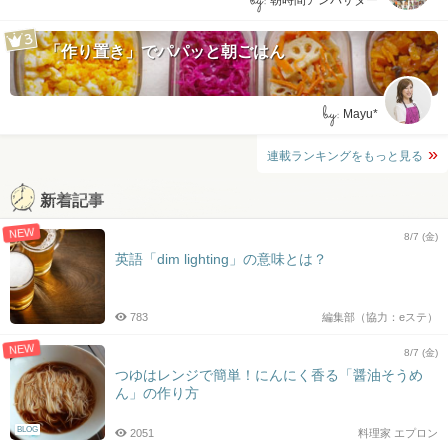
by:
朝時間アンバサダー
「作り置き」でパパッと朝ごはん
by:
Mayu*
連載ランキングをもっと見る
新着記事
NEW
8/7 (金)
英語「dim lighting」の意味とは？
783
編集部（協力：eステ）
NEW
8/7 (金)
つゆはレンジで簡単！にんにく香る「醤油そうめ
ん」の作り方
BLOG
2051
料理家 エプロン