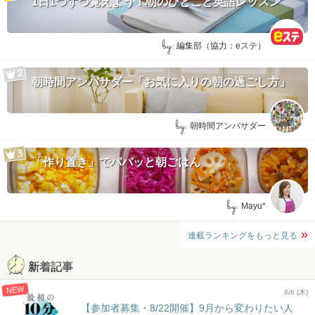
1日1つずつ覚えよう！朝のひとこと英語レッスン
by:
編集部（協力：eステ）
朝時間アンバサダー「お気に入りの朝の過ごし方」
by:
朝時間アンバサダー
「作り置き」でパパッと朝ごはん
by:
Mayu*
連載ランキングをもっと見る
新着記事
NEW
8/6 (木)
【参加者募集・8/22開催】9月から変わりたい人