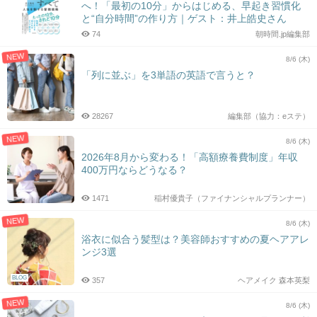
へ！「最初の10分」からはじめる、早起き習慣化
と“自分時間”の作り方｜ゲスト：井上皓史さん
74
朝時間.jp編集部
NEW
8/6 (木)
「列に並ぶ」を3単語の英語で言うと？
28267
編集部（協力：eステ）
NEW
8/6 (木)
2026年8月から変わる！「高額療養費制度」年収
400万円ならどうなる？
1471
稲村優貴子（ファイナンシャルプランナー）
NEW
8/6 (木)
浴衣に似合う髪型は？美容師おすすめの夏ヘアアレ
ンジ3選
BLOG
357
ヘアメイク 森本英梨
NEW
8/6 (木)