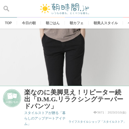
Skip
to
content
TOP
今日の朝
朝ごはん
朝カフェ
朝美人スタイル
楽なのに美脚見え！リピーター続
出「D.M.G.リラクシングテーパー
ドパンツ」
スタイルストアが贈る「暮
5671
2023/2/10(金)
らしのアップデートアイテ
ライフスタイルショップ「スタイルストア」
ム」