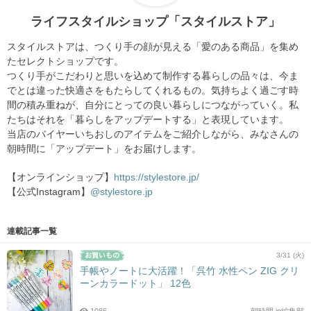
ライフスタイルショップ「スタイルストア」
スタイルストアは、つくり手の顔が見える「愛のある商品」を集め
たセレクトショップです。
つくり手がこだわりと思いを込めて制作する暮らしの品々は、今ま
でとは違った快適さをもたらしてくれるもの。気持ちよく過ごす時
間の積み重ねが、自分にとっての良い暮らしにつながっていく。私
たちはそれを「暮らしをアップデートする」と表現しています。
当店のバイヤーいちおしのアイテムをご紹介しながら、みなさんの
朝時間に「アップデート」をお届けします。
【オンラインショップ】
https://stylestore.jp/
【公式Instagram】
@stylestore.jp
連載記事一覧
3/31 (火)
手帳やノートに大活躍！「呉竹 水性ペン ZIG クリ
ーンカラードット」 12色
1086
朝時間.jp編集部