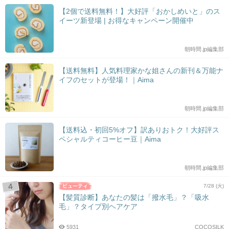
【2個で送料無料！】大好評「おかしめいと」のス
イーツ新登場 | お得なキャンペーン開催中
朝時間.jp編集部
【送料無料】人気料理家かな姐さんの新刊＆万能ナ
イフのセットが登場！｜Aima
朝時間.jp編集部
【送料込・初回5%オフ】訳ありおトク！大好評ス
ペシャルティコーヒー豆｜Aima
朝時間.jp編集部
7/28 (火)
【髪質診断】あなたの髪は「撥水毛」？「吸水
毛」？タイプ別ヘアケア
5931
COCOSILK