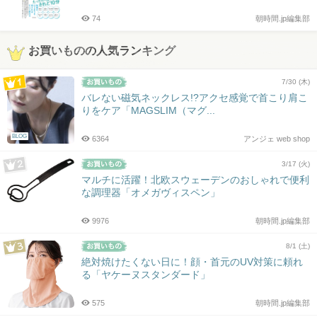
74
朝時間.jp編集部
お買いものの人気ランキング
7/30 (木)
バレない磁気ネックレス!?アクセ感覚で首こり肩こ
りをケア「MAGSLIM（マグ...
BLOG
6364
アンジェ web shop
3/17 (火)
マルチに活躍！北欧スウェーデンのおしゃれで便利
な調理器「オメガヴィスペン」
9976
朝時間.jp編集部
8/1 (土)
絶対焼けたくない日に！顔・首元のUV対策に頼れ
る「ヤケーヌスタンダード」
575
朝時間.jp編集部