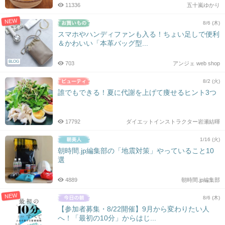
11336
五十嵐ゆかり
NEW
8/6 (木)
スマホやハンディファンも入る！ちょい足しで便利
＆かわいい「本革バッグ型...
BLOG
703
アンジェ web shop
8/2 (火)
誰でもできる！夏に代謝を上げて痩せるヒント3つ
17792
ダイエットインストラクター岩瀬結暉
1/16 (火)
朝時間.jp編集部の「地震対策」やっていること10
選
4889
朝時間.jp編集部
NEW
8/6 (木)
【参加者募集・8/22開催】9月から変わりたい人
へ！「最初の10分」からはじ...