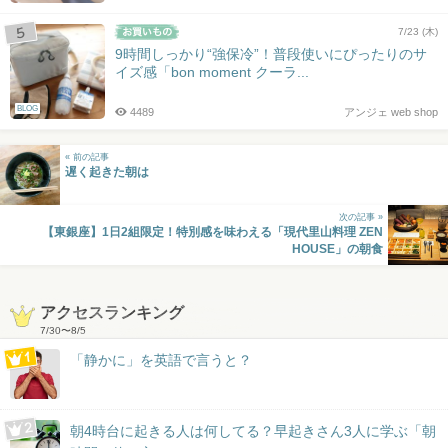
7/23 (木)
9時間しっかり“強保冷”！普段使いにぴったりのサ
イズ感「bon moment クーラ...
BLOG
4489
アンジェ web shop
« 前の記事
遅く起きた朝は
次の記事 »
【東銀座】1日2組限定！特別感を味わえる「現代里山料理 ZEN
HOUSE」の朝食
アクセスランキング
7/30
〜
8/5
「静かに」を英語で言うと？
朝4時台に起きる人は何してる？早起きさん3人に学ぶ「朝