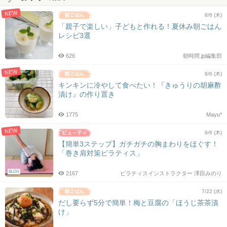
NEW
8/6 (木)
「親子で楽しい」子どもと作れる！夏休み朝ごはん
レシピ3選
626
朝時間.jp編集部
NEW
8/6 (木)
キンキンに冷やして食べたい！『きゅうりの胡麻酢
漬け』の作り置き
1775
Mayu*
NEW
8/6 (木)
【簡単3ステップ】ガチガチの胸まわりをほぐす！
「巻き肩対策ピラティス」
BLOG
2167
ピラティスインストラクター 澤田みのり
7/22 (水)
だし要らず5分で簡単！梅と豆腐の「ほうじ茶茶漬
け」