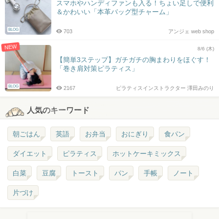
スマホやハンディファンも入る！ちょい足しで便利
＆かわいい「本革バッグ型チャーム」
BLOG
703
アンジェ web shop
NEW
8/6 (木)
【簡単3ステップ】ガチガチの胸まわりをほぐす！
「巻き肩対策ピラティス」
BLOG
2167
ピラティスインストラクター 澤田みのり
人気のキーワード
朝ごはん
英語
お弁当
おにぎり
食パン
ダイエット
ピラティス
ホットケーキミックス
白菜
豆腐
トースト
パン
手帳
ノート
片づけ