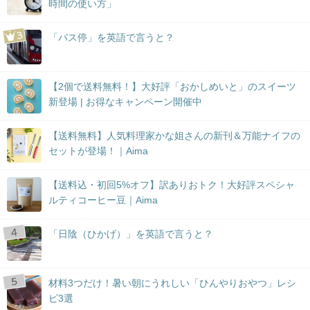
時間の使い方」
「バス停」を英語で言うと？
【2個で送料無料！】大好評「おかしめいと」のスイーツ
新登場 | お得なキャンペーン開催中
【送料無料】人気料理家かな姐さんの新刊＆万能ナイフの
セットが登場！｜Aima
【送料込・初回5%オフ】訳ありおトク！大好評スペシャ
ルティコーヒー豆｜Aima
「日陰（ひかげ）」を英語で言うと？
材料3つだけ！暑い朝にうれしい「ひんやりおやつ」レシ
ピ3選