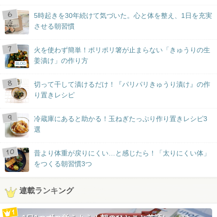
5時起きを30年続けて気づいた。心と体を整え、1日を充実
させる朝習慣
火を使わず簡単！ポリポリ箸が止まらない「きゅうりの生
姜漬け」の作り方
BLOG
切って干して漬けるだけ！『パリパリきゅうり漬け』の作
り置きレシピ
冷蔵庫にあると助かる！玉ねぎたっぷり作り置きレシピ3
選
昔より体重が戻りにくい…と感じたら！「太りにくい体」
をつくる朝習慣3つ
連載ランキング