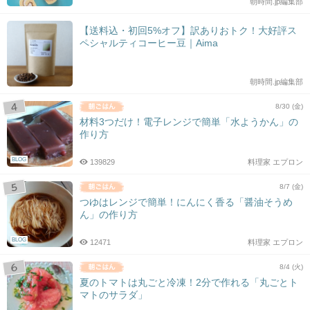
朝時間.jp編集部
【送料込・初回5%オフ】訳ありおトク！大好評ス
ペシャルティコーヒー豆｜Aima
朝時間.jp編集部
8/30 (金)
材料3つだけ！電子レンジで簡単「水ようかん」の
作り方
BLOG
139829
料理家 エプロン
8/7 (金)
つゆはレンジで簡単！にんにく香る「醤油そうめ
ん」の作り方
BLOG
12471
料理家 エプロン
8/4 (火)
夏のトマトは丸ごと冷凍！2分で作れる「丸ごとト
マトのサラダ」