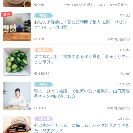
855
サヤ（せいろ料理インフルエンサー/栄養士）
NEW
8/8 (土)
お盆の来客前に！朝の短時間で整う“玄関・リビン
グ”リセット術3選
430
朝時間.jp編集部
8/4 (木)
袋で揉むだけ！簡単すぎる作り置き「きゅうりのわ
さび漬け」
138439
Mayu*
11/1 (水)
朝の「ひとり会議」で後悔のない選択を。山口恵理
香さんの朝の過ごし方
4663
朝時間.jp編集部
1/17 (水)
外出先の「もしも」に備える。バッグに入れておき
たい防災グッズ