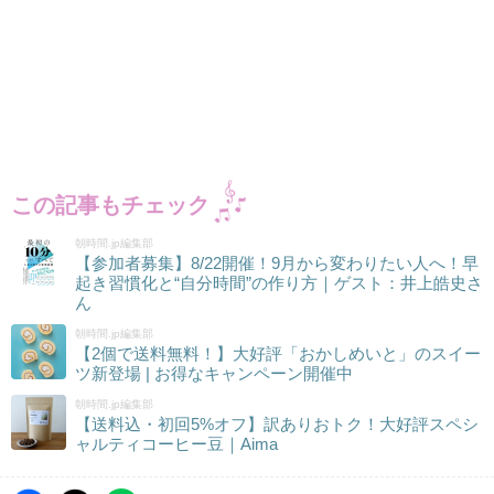
この記事もチェック
朝時間.jp編集部
【参加者募集】8/22開催！9月から変わりたい人へ！早
起き習慣化と“自分時間”の作り方｜ゲスト：井上皓史さ
ん
朝時間.jp編集部
【2個で送料無料！】大好評「おかしめいと」のスイー
ツ新登場 | お得なキャンペーン開催中
朝時間.jp編集部
【送料込・初回5%オフ】訳ありおトク！大好評スペシ
ャルティコーヒー豆｜Aima