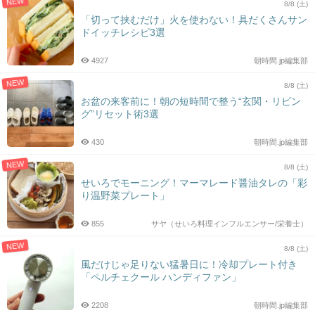
NEW
8/8 (土)
「切って挟むだけ」火を使わない！具だくさんサン
ドイッチレシピ3選
4927
朝時間.jp編集部
NEW
8/8 (土)
お盆の来客前に！朝の短時間で整う“玄関・リビン
グ”リセット術3選
430
朝時間.jp編集部
NEW
8/8 (土)
せいろでモーニング！マーマレード醤油タレの「彩
り温野菜プレート」
855
サヤ（せいろ料理インフルエンサー/栄養士）
NEW
8/8 (土)
風だけじゃ足りない猛暑日に！冷却プレート付き
「ペルチェクール ハンディファン」
2208
朝時間.jp編集部