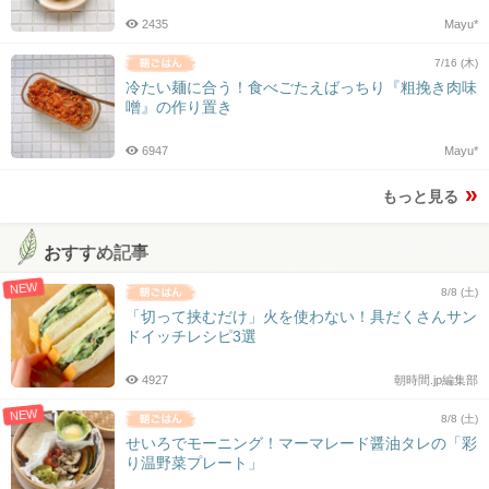
2435
Mayu*
7/16 (木)
冷たい麺に合う！食べごたえばっちり『粗挽き肉味
噌』の作り置き
6947
Mayu*
もっと見る
おすすめ記事
NEW
8/8 (土)
「切って挟むだけ」火を使わない！具だくさんサン
ドイッチレシピ3選
4927
朝時間.jp編集部
NEW
8/8 (土)
せいろでモーニング！マーマレード醤油タレの「彩
り温野菜プレート」