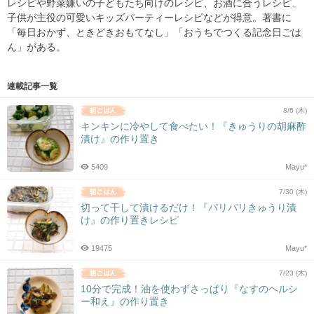
レシピや野菜嫌いの子どもたち向けのレシピ、お酒に合うレシピ、
子供が主役の可愛いキッズパーティーレシピなどが得意。著書に
「毎日おかず、ときどきおもてなし」「おうちでつくる記念日ごは
ん」がある。
連載記事一覧
8/6 (木)
キンキンに冷やして食べたい！『きゅうりの胡麻酢
漬け』の作り置き
5409
Mayu*
7/30 (木)
切って干して漬けるだけ！『パリパリきゅうり漬
け』の作り置きレシピ
19475
Mayu*
7/23 (木)
10分で完成！油を使わずさっぱり『なすのヘルシ
ー和え』の作り置き