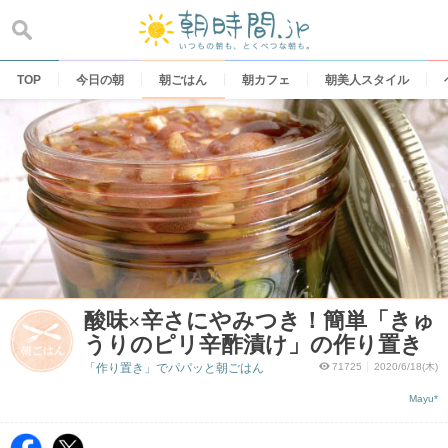
Skip
to
content
TOP
今日の朝
朝ごはん
朝カフェ
朝美人スタイル
酸味×辛さにやみつき！簡単「きゅ
うりのピリ辛酢漬け」の作り置き
「作り置き」でパパッと朝ごはん
71725
2020/6/18(木)
Mayu*