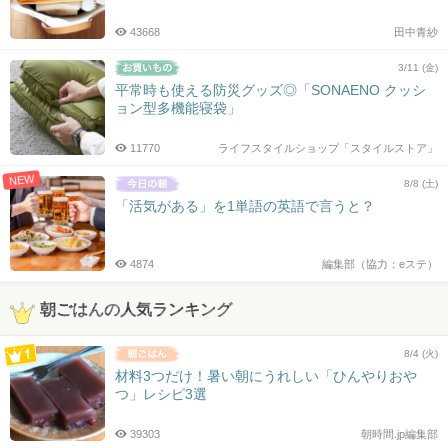
43668
田中青紗
3/11 (金)
平常時も使える防災グッズ◎「SONAENO クッシ
ョン型多機能寝袋」
11770
ライフスタイルショップ「スタイルストア」
NEW
8/8 (土)
「活気がある」を1単語の英語で言うと？
4874
編集部（協力：eステ）
朝ごはんの人気ランキング
8/4 (火)
材料3つだけ！暑い朝にうれしい「ひんやりおや
つ」レシピ3選
39303
朝時間.jp編集部