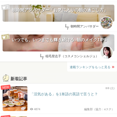
朝時間アンバサダー「お気に入りの朝の過ごし方」
by:
朝時間アンバサダー
いつでも、いつまでも輝き続ける♪朝のメイクTIPS
by:
稲毛登志子（コスメコンシェルジュ）
連載ランキングをもっと見る
新着記事
NEW
8/8 (土)
「活気がある」を1単語の英語で言うと？
4874
編集部（協力：eステ）