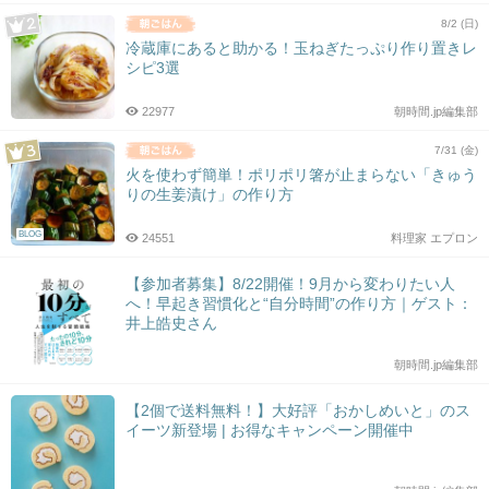
8/2 (日)
冷蔵庫にあると助かる！玉ねぎたっぷり作り置きレ
シピ3選
22977
朝時間.jp編集部
7/31 (金)
火を使わず簡単！ポリポリ箸が止まらない「きゅう
りの生姜漬け」の作り方
BLOG
24551
料理家 エプロン
【参加者募集】8/22開催！9月から変わりたい人
へ！早起き習慣化と“自分時間”の作り方｜ゲスト：
井上皓史さん
朝時間.jp編集部
【2個で送料無料！】大好評「おかしめいと」のス
イーツ新登場 | お得なキャンペーン開催中