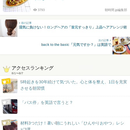
3793
朝時間.jp編集部
« 前の記事
湿気に負けない！ロングヘアの「首元すっきり」上品ヘアアレンジ術
次の記事 »
back to the basic「元気ですか？」は英語で
アクセスランキング
8/1
〜
8/7
5時起きを30年続けて気づいた。心と体を整え、1日を充実
させる朝習慣
「バス停」を英語で言うと？
材料3つだけ！暑い朝にうれしい「ひんやりおやつ」レシ
ピ3選