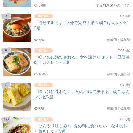
6768
野菜料理家 やのくにこ
8/5 (水)
「混ぜて即うま」5分で完成！納豆朝ごはんレシピ
3選
7301
朝時間.jp編集部
7/31 (金)
「軽いのに満たされる」食べ過ぎリセット！豆腐丼
朝ごはんレシピ3選
10456
朝時間.jp編集部
8/1 (土)
「味つけに迷わない」めんつゆで決まる！朝ごはん
レシピ3選
3861
朝時間.jp編集部
8/3 (月)
「ひんやり味しみ♪」夏の朝に食べたい！なすの作
り置きレシピ3選