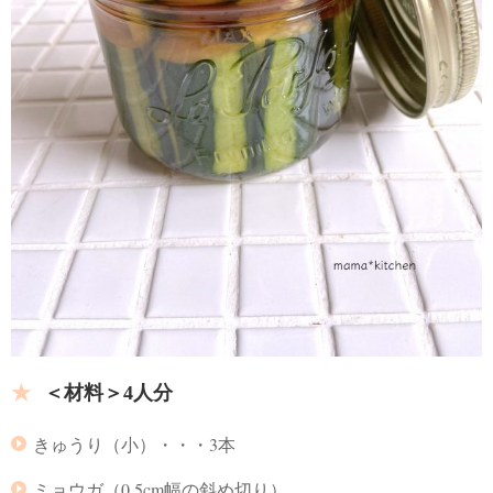
＜材料＞4人分
きゅうり（小）・・・3本
ミョウガ（0.5cm幅の斜め切り）