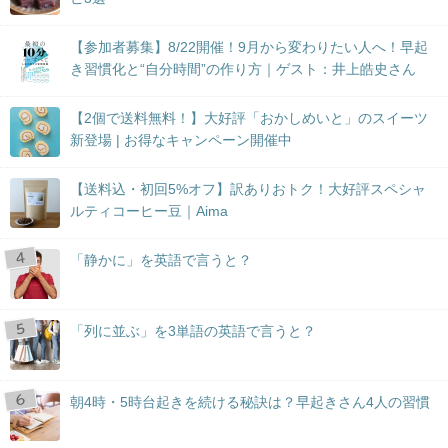
【参加者募集】8/22開催！9月から変わりたい人へ！早起
き習慣化と“自分時間”の作り方｜ゲスト：井上皓史さん
【2個で送料無料！】大好評「おかしめいと」のスイーツ
新登場 | お得なキャンペーン開催中
【送料込・初回5%オフ】訳ありおトク！大好評スペシャ
ルティコーヒー豆｜Aima
「静かに」を英語で言うと？
「列に並ぶ」を3単語の英語で言うと？
朝4時・5時台起きを続ける秘訣は？早起きさん4人の習慣