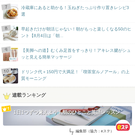
冷蔵庫にあると助かる！玉ねぎたっぷり作り置きレシピ3
選
早起きだけが朝活じゃない！朝がもっと楽しくなる50のヒ
ント【8月4日は「朝...
【美脚への道】むくみ足首をすっきり！アキレス腱がシュ
ッと見える簡単マッサージ
BLOG
ドリンク代＋150円で大満足！「喫茶室ルノアール」の上
質モーニング
連載ランキング
1日1つずつ覚えよう！朝のひとこと英語レッスン
by:
編集部（協力：eステ）