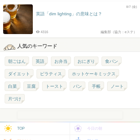
8/7 (金)
英語「dim lighting」の意味とは？
4316
編集部（協力：eステ）
人気のキーワード
朝ごはん
英語
お弁当
おにぎり
食パン
ダイエット
ピラティス
ホットケーキミックス
白菜
豆腐
トースト
パン
手帳
ノート
片づけ
TOP
今日の朝