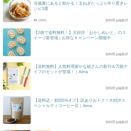
冷蔵庫にあると助かる！玉ねぎたっぷり作り置きレ
シピ3選
19991
朝時間.jp編集部
【2個で送料無料！】大好評「おかしめいと」のス
イーツ新登場 | お得なキャンペーン開催中
朝時間.jp編集部
【送料無料】人気料理家かな姐さんの新刊＆万能ナ
イフのセットが登場！｜Aima
朝時間.jp編集部
【送料込・初回5%オフ】訳ありおトク！大好評ス
ペシャルティコーヒー豆｜Aima
朝時間.jp編集部