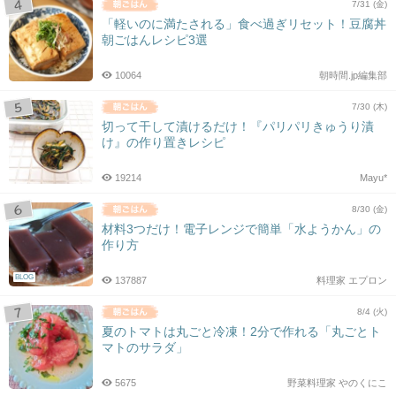
7/31 (金)
「軽いのに満たされる」食べ過ぎリセット！豆腐丼
朝ごはんレシピ3選
10064
朝時間.jp編集部
7/30 (木)
切って干して漬けるだけ！『パリパリきゅうり漬
け』の作り置きレシピ
19214
Mayu*
8/30 (金)
材料3つだけ！電子レンジで簡単「水ようかん」の
作り方
BLOG
137887
料理家 エプロン
8/4 (火)
夏のトマトは丸ごと冷凍！2分で作れる「丸ごとト
マトのサラダ」
5675
野菜料理家 やのくにこ