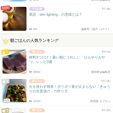
NEW
8/7 (金)
英語「dim lighting」の意味とは？
292
編集部（協力：eステ）
朝ごはんの人気ランキング
8/4 (火)
材料3つだけ！暑い朝にうれしい「ひんやりおや
つ」レシピ3選
30902
朝時間.jp編集部
7/31 (金)
火を使わず簡単！ポリポリ箸が止まらない「きゅう
りの生姜漬け」の作り方
BLOG
23763
料理家 エプロン
8/2 (日)