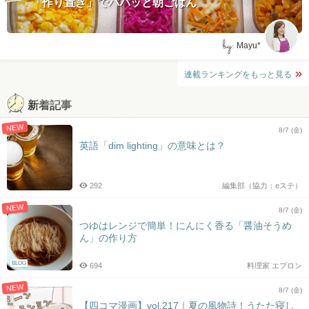
「作り置き」でパパッと朝ごはん
by:
Mayu*
連載ランキングをもっと見る
新着記事
NEW
8/7 (金)
英語「dim lighting」の意味とは？
292
編集部（協力：eステ）
NEW
8/7 (金)
つゆはレンジで簡単！にんにく香る「醤油そうめ
ん」の作り方
BLOG
694
料理家 エプロン
NEW
8/7 (金)
【四コマ漫画】vol.217｜夏の風物詩！うたた寝し