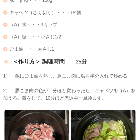
豚こま肉・・・150g
キャベツ（ざく切り）・・・1/4個
（A）水・・・3カップ
（A）塩・・・小さじ1/2
ごま油・・・大さじ1
＜作り方＞ 調理時間 25分
1） 鍋にごま油を熱し、豚こま肉に塩を半分入れて炒める。
2） 豚こま肉の色が半分ほど変わったら、キャベツを（A）を
加える。蓋をして、10分ほど煮込み一旦冷ます。