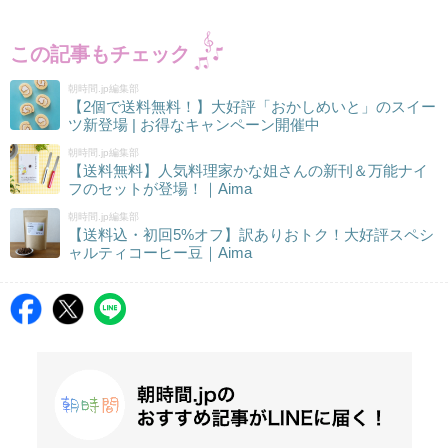
この記事もチェック
朝時間.jp編集部
【2個で送料無料！】大好評「おかしめいと」のスイー
ツ新登場 | お得なキャンペーン開催中
朝時間.jp編集部
【送料無料】人気料理家かな姐さんの新刊＆万能ナイ
フのセットが登場！｜Aima
朝時間.jp編集部
【送料込・初回5%オフ】訳ありおトク！大好評スペシ
ャルティコーヒー豆｜Aima