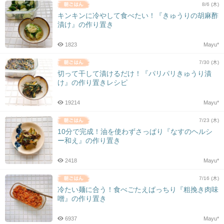
8/6 (木)
キンキンに冷やして食べたい！『きゅうりの胡麻酢
漬け』の作り置き
1823
Mayu*
7/30 (木)
切って干して漬けるだけ！『パリパリきゅうり漬
け』の作り置きレシピ
19214
Mayu*
7/23 (木)
10分で完成！油を使わずさっぱり『なすのヘルシ
ー和え』の作り置き
2418
Mayu*
7/16 (木)
冷たい麺に合う！食べごたえばっちり『粗挽き肉味
噌』の作り置き
6937
Mayu*