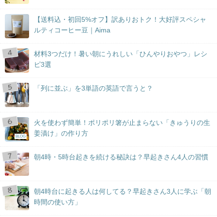
【送料込・初回5%オフ】訳ありおトク！大好評スペシャ
ルティコーヒー豆｜Aima
材料3つだけ！暑い朝にうれしい「ひんやりおやつ」レシ
ピ3選
「列に並ぶ」を3単語の英語で言うと？
火を使わず簡単！ポリポリ箸が止まらない「きゅうりの生
姜漬け」の作り方
BLOG
朝4時・5時台起きを続ける秘訣は？早起きさん4人の習慣
朝4時台に起きる人は何してる？早起きさん3人に学ぶ「朝
時間の使い方」