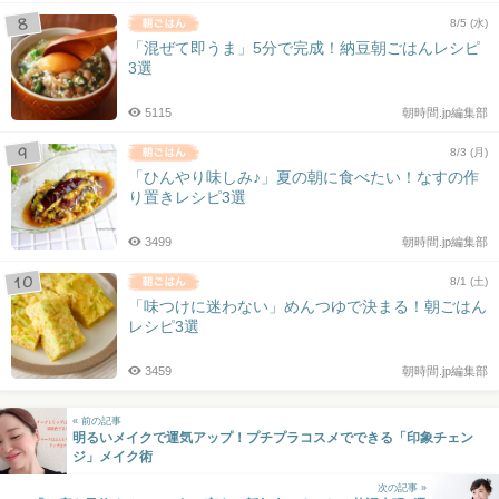
8/5 (水)
「混ぜて即うま」5分で完成！納豆朝ごはんレシピ
3選
5115
朝時間.jp編集部
8/3 (月)
「ひんやり味しみ♪」夏の朝に食べたい！なすの作
り置きレシピ3選
3499
朝時間.jp編集部
8/1 (土)
「味つけに迷わない」めんつゆで決まる！朝ごはん
レシピ3選
3459
朝時間.jp編集部
« 前の記事
明るいメイクで運気アップ！プチプラコスメでできる「印象チェン
ジ」メイク術
次の記事 »