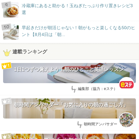
冷蔵庫にあると助かる！玉ねぎたっぷり作り置きレシピ3
選
早起きだけが朝活じゃない！朝がもっと楽しくなる50のヒ
ント【8月4日は「朝...
連載ランキング
1日1つずつ覚えよう！朝のひとこと英語レッスン
by:
編集部（協力：eステ）
朝時間アンバサダー「お気に入りの朝の過ごし方」
by:
朝時間アンバサダー