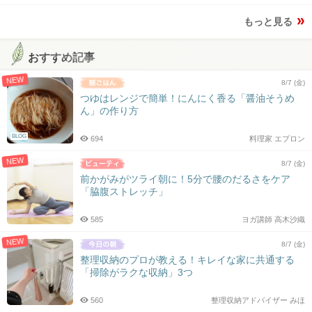
もっと見る
おすすめ記事
NEW
8/7 (金)
つゆはレンジで簡単！にんにく香る「醤油そうめ
ん」の作り方
BLOG
694
料理家 エプロン
NEW
8/7 (金)
前かがみがツライ朝に！5分で腰のだるさをケア
「脇腹ストレッチ」
585
ヨガ講師 高木沙織
NEW
8/7 (金)
整理収納のプロが教える！キレイな家に共通する
「掃除がラクな収納」3つ
560
整理収納アドバイザー みほ