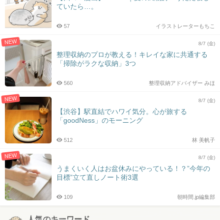
ていたら…。
57
イラストレーターもちこ
NEW
8/7 (金)
整理収納のプロが教える！キレイな家に共通する
「掃除がラクな収納」3つ
560
整理収納アドバイザー みほ
NEW
8/7 (金)
【渋谷】駅直結でハワイ気分。心が旅する
「goodNess」のモーニング
512
林 美帆子
NEW
8/7 (金)
うまくいく人はお盆休みにやっている！？”今年の
目標”立て直しノート術3選
109
朝時間.jp編集部
人気のキーワード