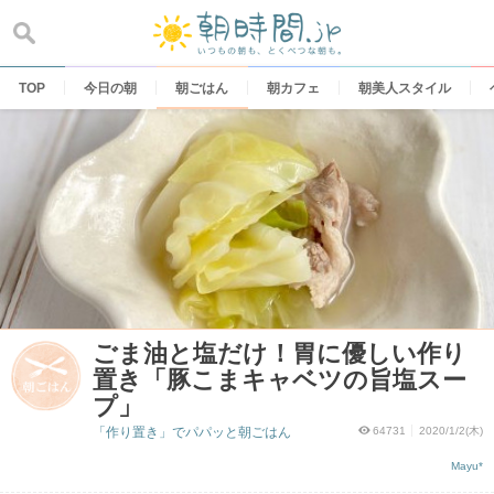
Skip
to
content
TOP
今日の朝
朝ごはん
朝カフェ
朝美人スタイル
ごま油と塩だけ！胃に優しい作り
置き「豚こまキャベツの旨塩スー
プ」
「作り置き」でパパッと朝ごはん
64731
2020/1/2(木)
Mayu*