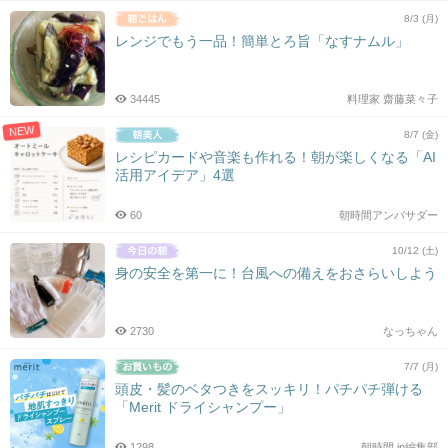
8/3 (月)
レンジでもう一品！簡単とろ旨「なすナムル」
34445
料理家 齋藤菜々子
NEW
8/7 (金)
レシピカードや音楽も作れる！朝が楽しくなる「AI
活用アイデア」4選
60
朝時間アンバサダー
10/12 (土)
身の安全を第一に！台風への備えをおさらいしよう
2730
なっちゃん
7/7 (月)
頭皮・髪のベタつきをスッキリ！パチパチ弾ける
「Merit ドライシャンプー」
1298
朝時間.jp編集部