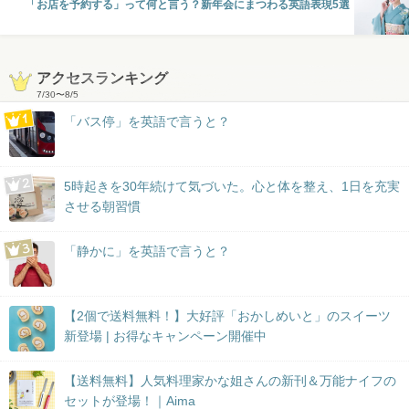
「お店を予約する」って何と言う？新年会にまつわる英語表現5選
アクセスランキング
7/30
〜
8/5
「バス停」を英語で言うと？
5時起きを30年続けて気づいた。心と体を整え、1日を充実
させる朝習慣
「静かに」を英語で言うと？
【2個で送料無料！】大好評「おかしめいと」のスイーツ
新登場 | お得なキャンペーン開催中
【送料無料】人気料理家かな姐さんの新刊＆万能ナイフの
セットが登場！｜Aima