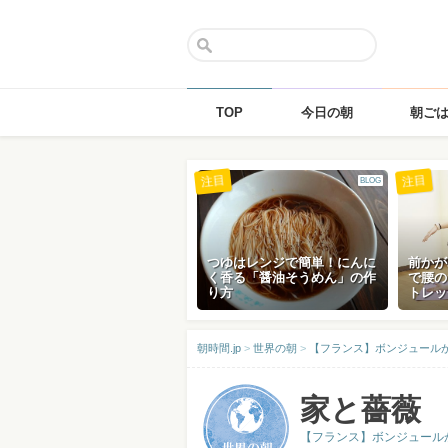
TOP
今日の朝
朝ご
Skip
注目
注目
BLOG
to
content
つゆはレンジで簡単！にんに
前かが
く香る「醤油そうめん」の作
で腰の
り方
トレッ
朝時間.jp
>
世界の朝
>
【フランス】ボンジュール
家と薔薇
【フランス】ボンジュール