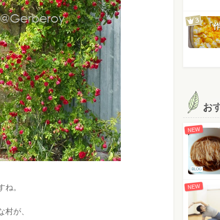
「
お
NEW
BLOG
NEW
すね。
な村が、