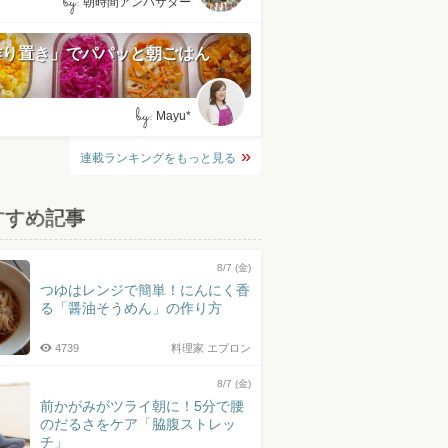
by:
朝時間アンバサダー
作り置き」でパパッと朝ごはん
by:
Mayu*
連載ランキングをもっと見る
すすめ記事
8/7 (金)
つゆはレンジで簡単！にんにく香
る「醤油そうめん」の作り方
4739
料理家 エプロン
8/7 (金)
前かがみがツライ朝に！5分で腰
のだるさをケア「脇腹ストレッ
チ」