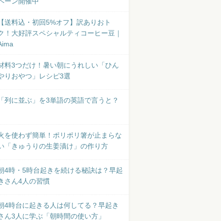
ペーン開催中
【送料込・初回5%オフ】訳ありおト
ク！大好評スペシャルティコーヒー豆｜
Aima
材料3つだけ！暑い朝にうれしい「ひん
やりおやつ」レシピ3選
「列に並ぶ」を3単語の英語で言うと？
火を使わず簡単！ポリポリ箸が止まらな
い「きゅうりの生姜漬け」の作り方
朝4時・5時台起きを続ける秘訣は？早起
きさん4人の習慣
朝4時台に起きる人は何してる？早起き
さん3人に学ぶ「朝時間の使い方」