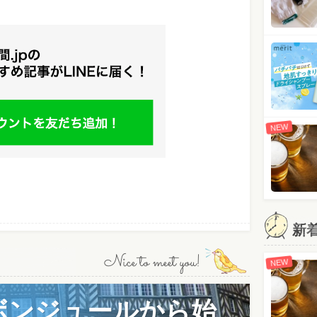
NEW
新
Nice to meet you!
NEW
ボンジュールから始