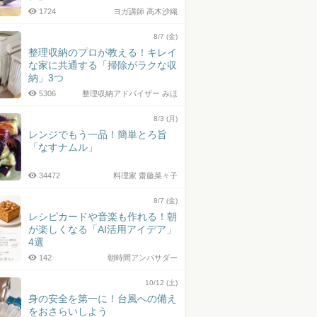
1724
ヨガ講師 高木沙織
8/7 (金)
整理収納のプロが教える！キレイ
な家に共通する「掃除がラクな収
納」3つ
5306
整理収納アドバイザー みほ
8/3 (月)
レンジでもう一品！簡単とろ旨
「なすナムル」
34472
料理家 齋藤菜々子
8/7 (金)
レシピカードや音楽も作れる！朝
が楽しくなる「AI活用アイデア」
4選
142
朝時間アンバサダー
10/12 (土)
身の安全を第一に！台風への備え
をおさらいしよう