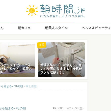
はん
朝カフェ
朝美人スタイル
ヘルス＆ビューティ
注目
みがツライ朝に！5分
整理収納のプロが教える！キ
だるさをケア「脇腹ス
レイな家に共通する「掃除が
チ」
ラクな収納」3つ
から始まるパリの朝
>
家と薔薇
から始まるパリの朝
3001
2012/7/6(金)