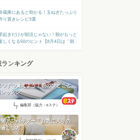
冷蔵庫にあると助かる！玉ねぎたっぷり
作り置きレシピ3選
早起きだけが朝活じゃない！朝がもっと
楽しくなる50のヒント【8月4日は「朝...
載ランキング
日1つずつ覚えよう！朝のひとこと
語レッスン
by:
編集部（協力：eステ）
時間アンバサダー「お気に入りの
の過ごし方」