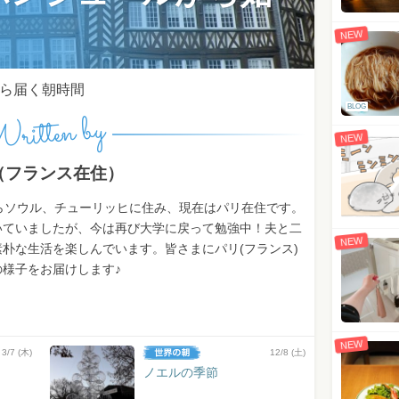
NEW
ら届く朝時間
BLOG
ritten by
NEW
I（フランス在住）
からソウル、チューリッヒに住み、現在はパリ在住です。
いていましたが、今は再び大学に戻って勉強中！夫と二
NEW
朴な生活を楽しんでいます。皆さまにパリ(フランス)
の様子をお届けします♪
NEW
3/7 (木)
12/8 (土)
ノエルの季節