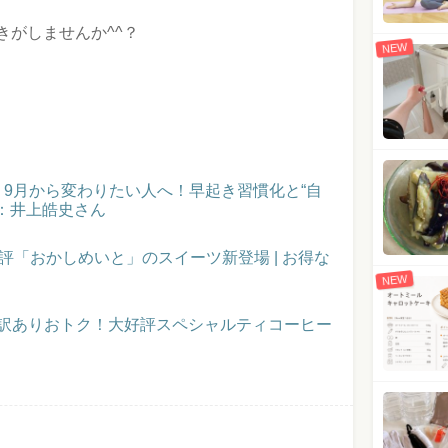
きがしませんか^^？
NEW
催！9月から変わりたい人へ！早起き習慣化と“自
：井上皓史さん
評「おかしめいと」のスイーツ新登場 | お得な
NEW
】訳ありおトク！大好評スペシャルティコーヒー