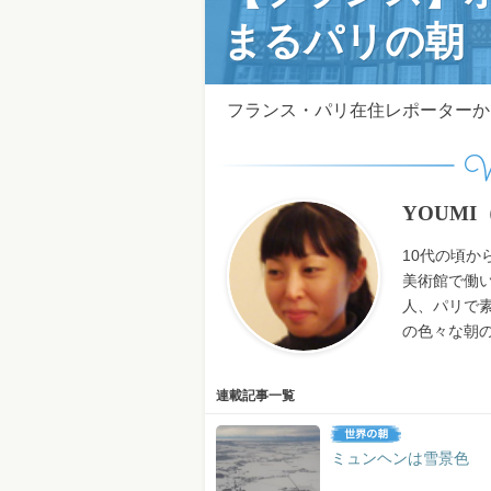
まるパリの朝
フランス・パリ在住レポーターか
W
YOUM
10代の頃
美術館で働
人、パリで素
の色々な朝
連載記事一覧
ミュンヘンは雪景色