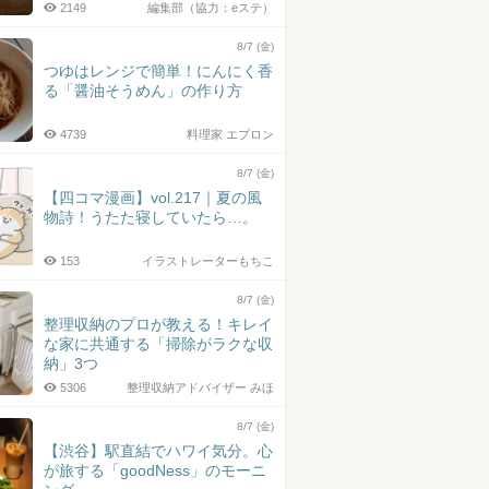
2149
編集部（協力：eステ）
8/7 (金)
つゆはレンジで簡単！にんにく香
る「醤油そうめん」の作り方
4739
料理家 エプロン
8/7 (金)
【四コマ漫画】vol.217｜夏の風
物詩！うたた寝していたら…。
153
イラストレーターもちこ
8/7 (金)
整理収納のプロが教える！キレイ
な家に共通する「掃除がラクな収
納」3つ
5306
整理収納アドバイザー みほ
8/7 (金)
【渋谷】駅直結でハワイ気分。心
が旅する「goodNess」のモーニ