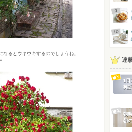
になるとウキウキするのでしょうね。
連
＊
1
英
朝
朝