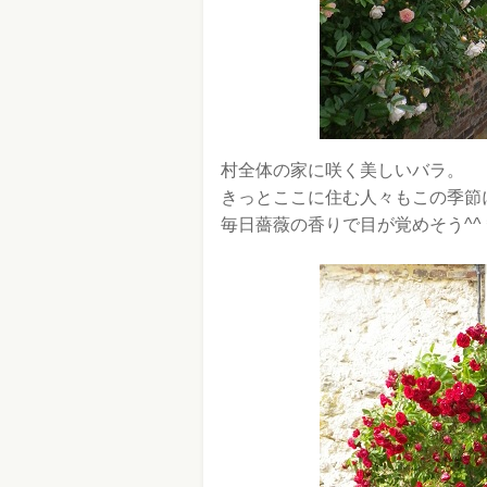
村全体の家に咲く美しいバラ。
きっとここに住む人々もこの季節
毎日薔薇の香りで目が覚めそう^^