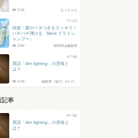
2738
なっちゃん
7/7 (月)
頭皮・髪のベタつきをスッキリ！
パチパチ弾ける「Merit ドライシ
ャンプー」
1304
朝時間.jp編集部
8/7 (金)
英語「dim lighting」の意味と
は？
2149
編集部（協力：eステ）
着記事
8/7 (金)
英語「dim lighting」の意味と
は？