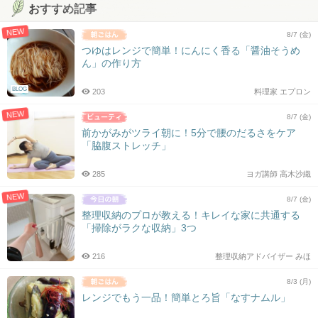
おすすめ記事
NEW
8/7 (金)
つゆはレンジで簡単！にんにく香る「醤油そうめ
ん」の作り方
BLOG
203
料理家 エプロン
NEW
8/7 (金)
前かがみがツライ朝に！5分で腰のだるさをケア
「脇腹ストレッチ」
285
ヨガ講師 高木沙織
NEW
8/7 (金)
整理収納のプロが教える！キレイな家に共通する
「掃除がラクな収納」3つ
216
整理収納アドバイザー みほ
8/3 (月)
レンジでもう一品！簡単とろ旨「なすナムル」