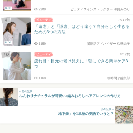
BLOG
2208
ピラティスインストラクター 澤田みのり
7/31 (金)
「遠慮」と「謙虚」はどう違う？自分らしく生きる
ための3つの方法
BLOG
1159
脳腸活アドバイザー 桜華純子
8/6 (木)
疲れ目・目元の老け見えに！朝にできる簡単ケア3
つ
1160
朝時間.jp編集部
« 前の記事
ふんわりナチュラルが可愛い♪編みおろしヘアアレンジの作り方
次の記事 »
「地下鉄」を1単語の英語でいうと？