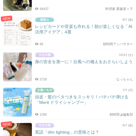
34437
料理家 齋藤菜々子
NEW
8/7 (金)
レシピカードや音楽も作れる！朝が楽しくなる「AI
活用アイデア」4選
49
朝時間アンバサダー
10/12 (土)
身の安全を第一に！台風への備えをおさらいしよう
2728
なっちゃん
7/7 (月)
頭皮・髪のベタつきをスッキリ！パチパチ弾ける
「Merit ドライシャンプー」
1296
朝時間.jp編集部
NEW
8/7 (金)
英語「dim lighting」の意味とは？