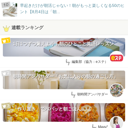
早起きだけが朝活じゃない！朝がもっと楽しくなる50のヒ
ント【8月4日は「朝...
連載ランキング
1日1つずつ覚えよう！朝のひとこと英語レッスン
by:
編集部（協力：eステ）
朝時間アンバサダー「お気に入りの朝の過ごし方」
by:
朝時間アンバサダー
「作り置き」でパパッと朝ごはん
by:
Mayu*