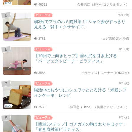
BLOG
46321
金井志江（脚やせコンサルタント）
7/31 (金)
朝3分でブラのハミ肉対策！Tシャツ姿がすっきり
見える「背中エクササイズ」
3761
ヨガ講師 高木沙織
8/3 (月)
【10回で上向きヒップ】垂れ尻を引き上げる！
「パーフェクトピーチ・ピラティス」
3683
ピラティストレーナー TOMOKO
8/4 (火)
腸活中のおやつに♪シュワッととろける「米粉シフ
ォンケーキ」レシピ
BLOG
2530
神田恵（Hana）（美腸ケアセラピスト）
8/6 (木)
【簡単3ステップ】ガチガチの胸まわりをほぐす！
「巻き肩対策ピラティス」