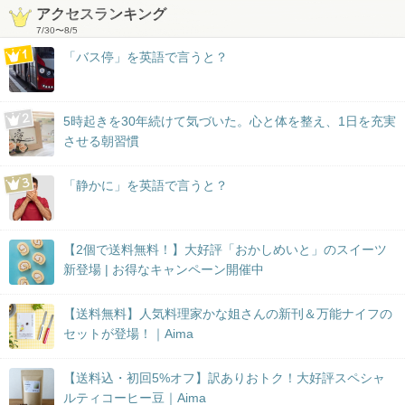
アクセスランキング
7/30
〜
8/5
「バス停」を英語で言うと？
5時起きを30年続けて気づいた。心と体を整え、1日を充実
させる朝習慣
「静かに」を英語で言うと？
【2個で送料無料！】大好評「おかしめいと」のスイーツ
新登場 | お得なキャンペーン開催中
【送料無料】人気料理家かな姐さんの新刊＆万能ナイフの
セットが登場！｜Aima
【送料込・初回5%オフ】訳ありおトク！大好評スペシャ
ルティコーヒー豆｜Aima