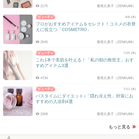
2175
善塔久美子（ZENKUMI）
8/8 (木)
プロがおすすめアイテムをセレクト！コスメの衣替
えに役立つ「COSMETRO」
2545
善塔久美子（ZENKUMI）
7/25 (木)
これ1本で美肌を叶える！「私の朝の救世主」おす
すめアイテム3選
4734
善塔久美子（ZENKUMI）
7/11 (木)
バスタイムにダイエット♪「隠れ冷え性」対策にお
すすめの入浴剤4選
2008
善塔久美子（ZENKUMI）
もっと見る