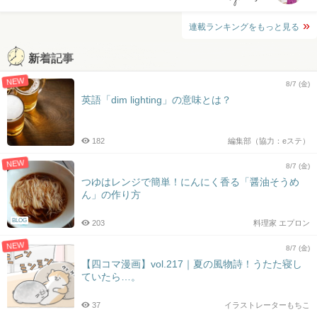
連載ランキングをもっと見る
新着記事
NEW
8/7 (金)
英語「dim lighting」の意味とは？
182
編集部（協力：eステ）
NEW
8/7 (金)
つゆはレンジで簡単！にんにく香る「醤油そうめ
ん」の作り方
BLOG
203
料理家 エプロン
NEW
8/7 (金)
【四コマ漫画】vol.217｜夏の風物詩！うたた寝し
ていたら…。
37
イラストレーターもちこ