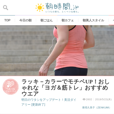
Skip
to
content
TOP
今日の朝
朝ごはん
朝カフェ
朝美人スタイル
ラッキ－カラーでモチベUP！おし
ゃれな「ヨガ＆筋トレ」おすすめ
ウエア
明日のワタシをアップデート！美活ダイ
2602
2019/5/23(木)
アリー [更新終了]
善塔久美子（ZENKUMI）