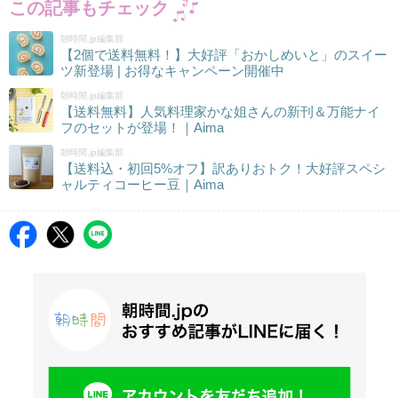
この記事もチェック
朝時間.jp編集部
【2個で送料無料！】大好評「おかしめいと」のスイー
ツ新登場 | お得なキャンペーン開催中
朝時間.jp編集部
【送料無料】人気料理家かな姐さんの新刊＆万能ナイ
フのセットが登場！｜Aima
朝時間.jp編集部
【送料込・初回5%オフ】訳ありおトク！大好評スペシ
ャルティコーヒー豆｜Aima