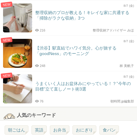
NEW
8/7 (金)
整理収納のプロが教える！キレイな家に共通する
「掃除がラクな収納」3つ
216
整理収納アドバイザー みほ
NEW
8/7 (金)
【渋谷】駅直結でハワイ気分。心が旅する
「goodNess」のモーニング
248
林 美帆子
NEW
8/7 (金)
うまくいく人はお盆休みにやっている！？”今年の
目標”立て直しノート術3選
76
朝時間.jp編集部
人気のキーワード
朝ごはん
英語
お弁当
おにぎり
食パン