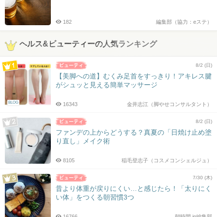
182
編集部（協力：eステ）
ヘルス&ビューティーの人気ランキング
8/2 (日)
【美脚への道】むくみ足首をすっきり！アキレス腱
がシュッと見える簡単マッサージ
BLOG
16343
金井志江（脚やせコンサルタント）
8/2 (日)
ファンデの上からどうする？真夏の「日焼け止め塗
り直し」メイク術
8105
稲毛登志子（コスメコンシェルジュ）
7/30 (木)
昔より体重が戻りにくい…と感じたら！「太りにく
い体」をつくる朝習慣3つ
16766
朝時間.jp編集部