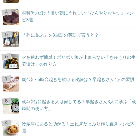
材料3つだけ！暑い朝にうれしい「ひんやりおやつ」レシ
ピ3選
「列に並ぶ」を3単語の英語で言うと？
火を使わず簡単！ポリポリ箸が止まらない「きゅうりの生
姜漬け」の作り方
BLOG
朝4時・5時台起きを続ける秘訣は？早起きさん4人の習慣
朝4時台に起きる人は何してる？早起きさん3人に学ぶ「朝
時間の使い方」
冷蔵庫にあると助かる！玉ねぎたっぷり作り置きレシピ3
選