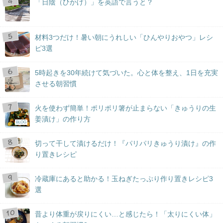
「日陰（ひかげ）」を英語で言うと？
材料3つだけ！暑い朝にうれしい「ひんやりおやつ」レシ
ピ3選
5時起きを30年続けて気づいた。心と体を整え、1日を充実
させる朝習慣
火を使わず簡単！ポリポリ箸が止まらない「きゅうりの生
姜漬け」の作り方
BLOG
切って干して漬けるだけ！『パリパリきゅうり漬け』の作
り置きレシピ
冷蔵庫にあると助かる！玉ねぎたっぷり作り置きレシピ3
選
昔より体重が戻りにくい…と感じたら！「太りにくい体」