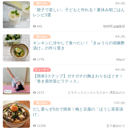
8/6 (木)
「親子で楽しい」子どもと作れる！夏休み朝ごはん
レシピ3選
641
朝時間.jp編集部
8/6 (木)
キンキンに冷やして食べたい！『きゅうりの胡麻酢
漬け』の作り置き
1779
Mayu*
8/6 (木)
【簡単3ステップ】ガチガチの胸まわりをほぐす！
「巻き肩対策ピラティス」
BLOG
2173
ピラティスインストラクター 澤田みのり
7/22 (水)
だし要らず5分で簡単！梅と豆腐の「ほうじ茶茶漬
け」
11336
五十嵐ゆかり