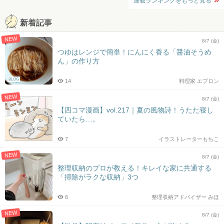
連載ランキングをもっと見る
新着記事
NEW
8/7 (金)
つゆはレンジで簡単！にんにく香る「醤油そうめ
ん」の作り方
BLOG
14
料理家 エプロン
NEW
8/7 (金)
【四コマ漫画】vol.217｜夏の風物詩！うたた寝し
ていたら…。
7
イラストレーターもちこ
NEW
8/7 (金)
整理収納のプロが教える！キレイな家に共通する
「掃除がラクな収納」3つ
6
整理収納アドバイザー みほ
NEW
8/7 (金)