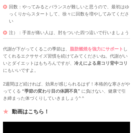
回数：やってみるとバランスが難しいと思うので、最初はゆ
っくりからスタートして、徐々に回数を増やしてみてくださ
い
注）：手首が痛い人は、肘をついた四つ這いで行いましょう
代謝が下がってくるこの季節は、
脂肪燃焼を強力にサポート
し
てくれるエクササイズ習慣を続けてみてくださいね。代謝がい
いとダイエットはもちろんですが、
冷えによる肩コリ背中コリ
にもいいですよ。
2週間ほど続ければ、効果が感じられるはず！本格的な寒さがや
ってくる
“季節の変わり目の体調不良”
に負けない、健康で引
き締まった体づくりしていきましょう^ ^
動画はこちら！