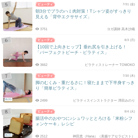
7/31 (金)
朝3分でブラのハミ肉対策！Tシャツ姿がすっきり
見える「背中エクササイズ」
3751
ヨガ講師 高木沙織
8/3 (月)
【10回で上向きヒップ】垂れ尻を引き上げる！
「パーフェクトピーチ・ピラティス」
3662
ピラティストレーナー TOMOKO
7/30 (木)
脚のむくみ・重だるさに！寝たままで下半身すっき
り「簡単ピラティス」
BLOG
2499
ピラティスインストラクター 澤田みのり
8/4 (火)
腸活中のおやつに♪シュワッととろける「米粉シフ
ォンケーキ」レシピ
BLOG
2512
神田恵（Hana）（美腸ケアセラピスト）