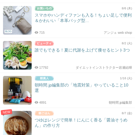
8/6 (木)
スマホやハンディファンも入る！ちょい足しで便利
＆かわいい「本革バッグ型...
BLOG
715
アンジェ web shop
8/2 (火)
誰でもできる！夏に代謝を上げて痩せるヒント3つ
17792
ダイエットインストラクター岩瀬結暉
1/16 (火)
朝時間.jp編集部の「地震対策」やっていること10
選
4891
朝時間.jp編集部
NEW
8/7 (金)
つゆはレンジで簡単！にんにく香る「醤油そうめ
ん」の作り方