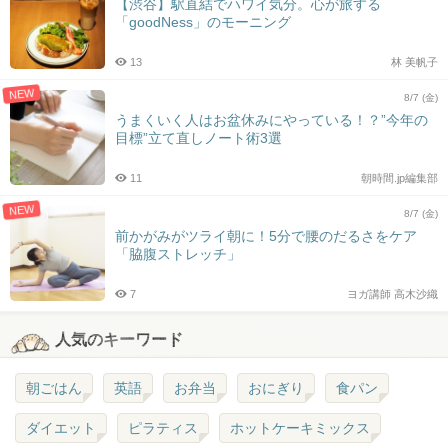
【渋谷】駅直結でハワイ気分。心が旅する
「goodNess」のモーニング
13
林 美帆子
NEW
8/7 (金)
うまくいく人はお盆休みにやっている！？”今年の
目標”立て直しノート術3選
11
朝時間.jp編集部
NEW
8/7 (金)
前かがみがツライ朝に！5分で腰のだるさをケア
「脇腹ストレッチ」
7
ヨガ講師 高木沙織
人気のキーワード
朝ごはん
英語
お弁当
おにぎり
食パン
ダイエット
ピラティス
ホットケーキミックス