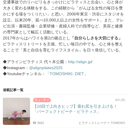
交通事故でのリハビリをきっかけにピラティスと出会い、心と体が
大きく変わる体験をする。この経験から「がんばる女性の毎日を豊
かにする場をつくりたい」と思い、2006年東京・渋谷にスタジオを
設立。以来20年、延べ10,000人以上の女性をサポート。また、テレ
ビ出演・書籍監修・企業研修・産婦人科での指導など、美容と健康
の専門家として幅広く活動している。
2017年からはハワイを第2の拠点とし
「自分らしさを大切にする」
ピラティスリトリートを主催。忙しい毎日の中でも、心と体を整え
ることで「美と自信を育むライフスタイル」を日々発信している。
◆アラインピラティス 代々木公園：
http://align.jp
/
◆Instagram：
@alignpilates2025
◆Youtubeチャンネル：
「TOMOSHIKI- DIET」
連載記事一覧
8/3 (月)
【10回で上向きヒップ】垂れ尻を引き上げる！
「パーフェクトピーチ・ピラティス」
3662
ピラティストレーナー TOMOKO