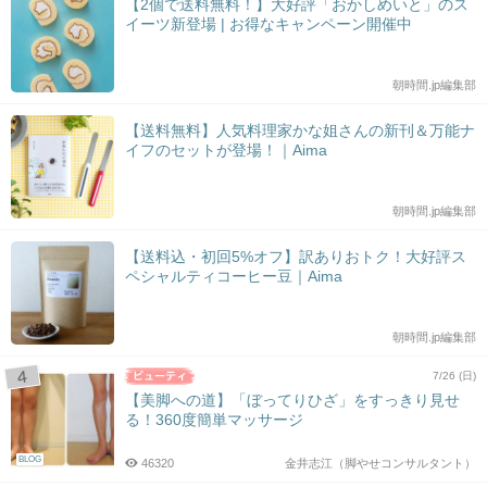
【2個で送料無料！】大好評「おかしめいと」のス
イーツ新登場 | お得なキャンペーン開催中
朝時間.jp編集部
【送料無料】人気料理家かな姐さんの新刊＆万能ナ
イフのセットが登場！｜Aima
朝時間.jp編集部
【送料込・初回5%オフ】訳ありおトク！大好評ス
ペシャルティコーヒー豆｜Aima
朝時間.jp編集部
7/26 (日)
【美脚への道】「ぼってりひざ」をすっきり見せ
る！360度簡単マッサージ
BLOG
46320
金井志江（脚やせコンサルタント）