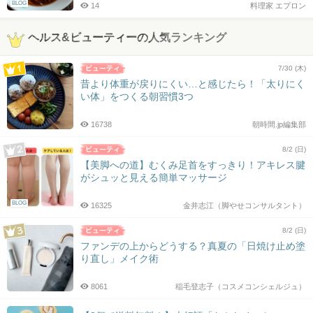
BLOG
14
料理家 エプロン
ヘルス&ビューティーの人気ランキング
7/30 (木)
昔より体重が戻りにくい…と感じたら！「太りにく
い体」をつくる朝習慣3つ
16738
朝時間.jp編集部
8/2 (日)
【美脚への道】むくみ足首をすっきり！アキレス腱
がシュッと見える簡単マッサージ
BLOG
16325
金井志江（脚やせコンサルタント）
8/2 (日)
ファンデの上からどうする？真夏の「日焼け止め塗
り直し」メイク術
8061
稲毛登志子（コスメコンシェルジュ）