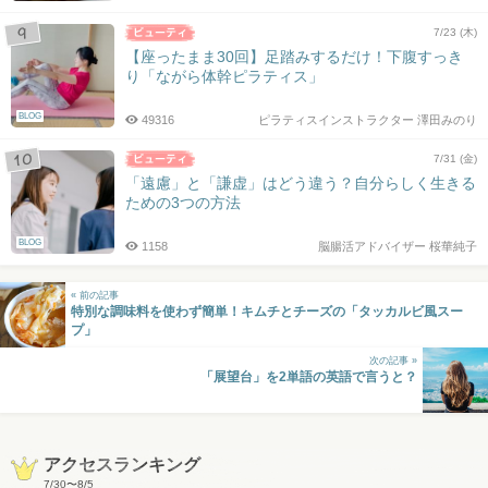
7/23 (木)
【座ったまま30回】足踏みするだけ！下腹すっき
り「ながら体幹ピラティス」
BLOG
49316
ピラティスインストラクター 澤田みのり
7/31 (金)
「遠慮」と「謙虚」はどう違う？自分らしく生きる
ための3つの方法
BLOG
1158
脳腸活アドバイザー 桜華純子
« 前の記事
特別な調味料を使わず簡単！キムチとチーズの「タッカルビ風スー
プ」
次の記事 »
「展望台」を2単語の英語で言うと？
アクセスランキング
7/30
〜
8/5