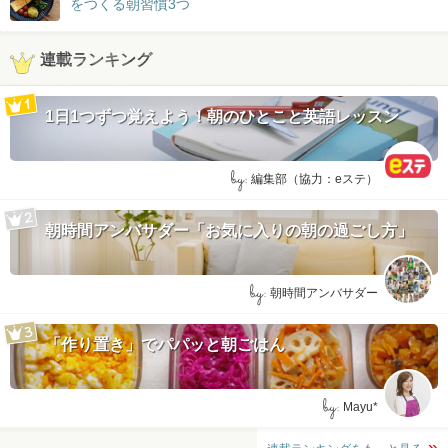
をつくる朝習慣3つ
連載ランキング
1日1つずつ覚えよう！朝のひとこと英語レッスン
by:
編集部（協力：eステ）
朝時間アンバサダー「お気に入りの朝の過ごし方」
by:
朝時間アンバサダー
「作り置き」でパパッと朝ごはん
by:
Mayu*