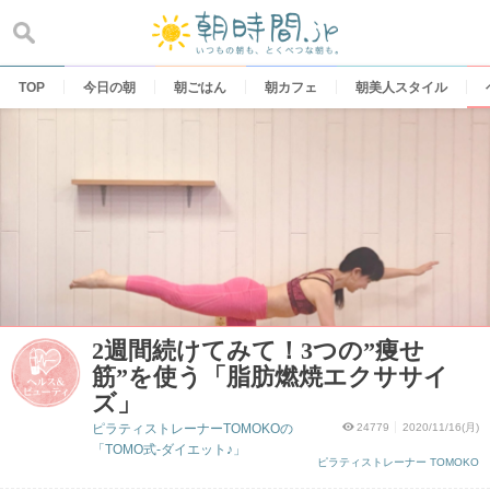
Skip
to
content
TOP
今日の朝
朝ごはん
朝カフェ
朝美人スタイル
2週間続けてみて！3つの”痩せ
筋”を使う「脂肪燃焼エクササイ
ズ」
ピラティストレーナーTOMOKOの
24779
2020/11/16(月)
「TOMO式-ダイエット♪」
ピラティストレーナー TOMOKO