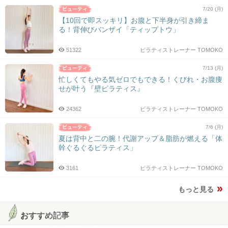
7/20 (月)
【10回で即スッキリ】お腹と下半身が引き締ま
る！背伸びバンザイ「ティップトウ」
51322
ピラティストレーナー TOMOKO
7/13 (月)
忙しくてもやる気ゼロでもできる！くびれ・お腹痩
せが叶う『壁ピラティス』
24362
ピラティストレーナー TOMOKO
7/6 (月)
夏は背中と二の腕！代謝アップ＆脂肪が燃える「体
幹ぐるぐるピラティス」
3161
ピラティストレーナー TOMOKO
もっと見る
おすすめ記事