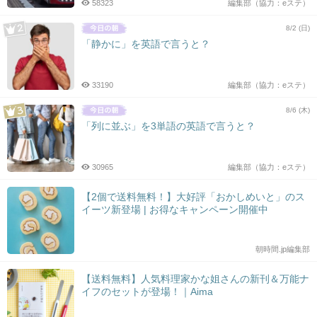
58323
編集部（協力：eステ）
8/2 (日)
「静かに」を英語で言うと？
33190
編集部（協力：eステ）
8/6 (木)
「列に並ぶ」を3単語の英語で言うと？
30965
編集部（協力：eステ）
【2個で送料無料！】大好評「おかしめいと」のス
イーツ新登場 | お得なキャンペーン開催中
朝時間.jp編集部
【送料無料】人気料理家かな姐さんの新刊＆万能ナ
イフのセットが登場！｜Aima