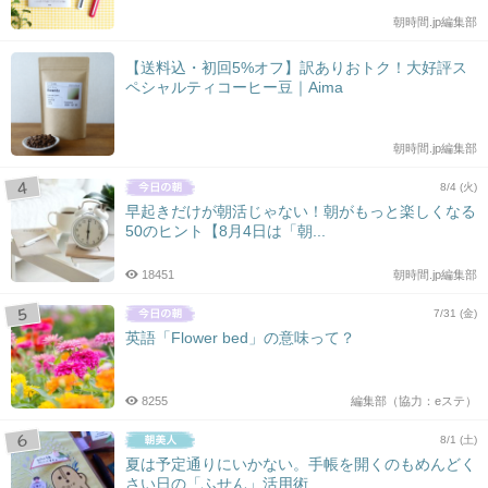
朝時間.jp編集部
【送料込・初回5%オフ】訳ありおトク！大好評ス
ペシャルティコーヒー豆｜Aima
朝時間.jp編集部
8/4 (火)
早起きだけが朝活じゃない！朝がもっと楽しくなる
50のヒント【8月4日は「朝...
18451
朝時間.jp編集部
7/31 (金)
英語「Flower bed」の意味って？
8255
編集部（協力：eステ）
8/1 (土)
夏は予定通りにいかない。手帳を開くのもめんどく
さい日の「ふせん」活用術