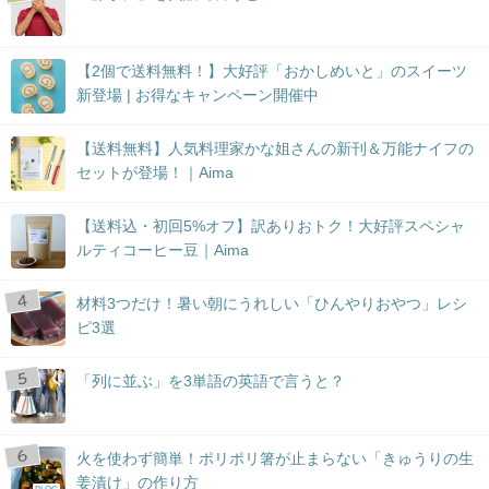
【2個で送料無料！】大好評「おかしめいと」のスイーツ
新登場 | お得なキャンペーン開催中
【送料無料】人気料理家かな姐さんの新刊＆万能ナイフの
セットが登場！｜Aima
【送料込・初回5%オフ】訳ありおトク！大好評スペシャ
ルティコーヒー豆｜Aima
材料3つだけ！暑い朝にうれしい「ひんやりおやつ」レシ
ピ3選
「列に並ぶ」を3単語の英語で言うと？
火を使わず簡単！ポリポリ箸が止まらない「きゅうりの生
姜漬け」の作り方