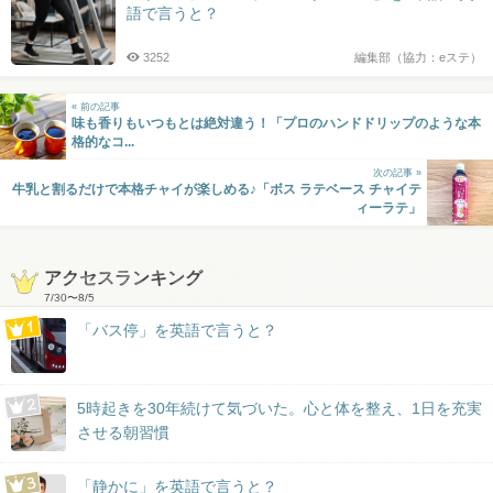
語で言うと？
3252
編集部（協力：eステ）
« 前の記事
味も香りもいつもとは絶対違う！「プロのハンドドリップのような本
格的なコ...
次の記事 »
牛乳と割るだけで本格チャイが楽しめる♪「ボス ラテベース チャイテ
ィーラテ」
アクセスランキング
7/30
〜
8/5
「バス停」を英語で言うと？
5時起きを30年続けて気づいた。心と体を整え、1日を充実
させる朝習慣
「静かに」を英語で言うと？