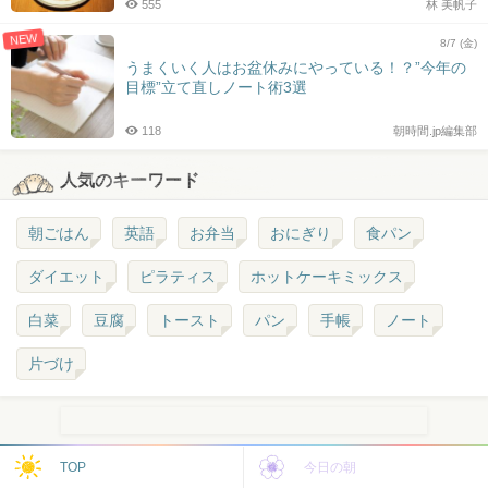
555
林 美帆子
NEW
8/7 (金)
うまくいく人はお盆休みにやっている！？”今年の
目標”立て直しノート術3選
118
朝時間.jp編集部
人気のキーワード
朝ごはん
英語
お弁当
おにぎり
食パン
ダイエット
ピラティス
ホットケーキミックス
白菜
豆腐
トースト
パン
手帳
ノート
片づけ
TOP
今日の朝