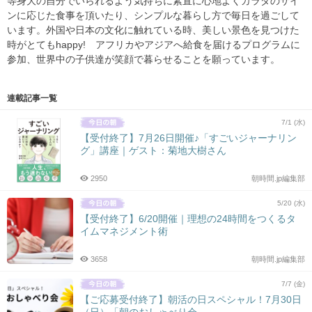
等身大の自分でいられるよう気持ちに素直に心地よくカラダのサイ
ンに応じた食事を頂いたり、シンプルな暮らし方で毎日を過ごして
います。外国や日本の文化に触れている時、美しい景色を見つけた
時がとてもhappy! アフリカやアジアへ給食を届けるプログラムに
参加、世界中の子供達が笑顔で暮らせることを願っています。
連載記事一覧
7/1 (水)
【受付終了】7月26日開催♪「すごいジャーナリン
グ」講座｜ゲスト：菊地大樹さん
2950
朝時間.jp編集部
5/20 (水)
【受付終了】6/20開催｜理想の24時間をつくるタ
イムマネジメント術
3658
朝時間.jp編集部
7/7 (金)
【ご応募受付終了】朝活の日スペシャル！7月30日
（日）「朝のおしゃべり会...