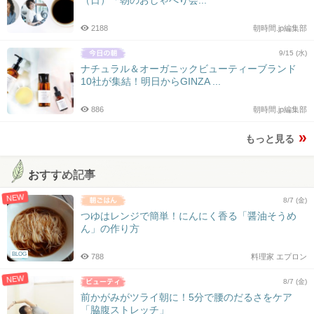
2188
朝時間.jp編集部
9/15 (水)
ナチュラル＆オーガニックビューティーブランド
10社が集結！明日からGINZA ...
886
朝時間.jp編集部
もっと見る
おすすめ記事
NEW
8/7 (金)
つゆはレンジで簡単！にんにく香る「醤油そうめ
ん」の作り方
BLOG
788
料理家 エプロン
NEW
8/7 (金)
前かがみがツライ朝に！5分で腰のだるさをケア
「脇腹ストレッチ」