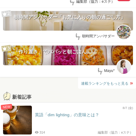
by:
編集部（協力：eステ）
朝時間アンバサダー「お気に入りの朝の過ごし方」
by:
朝時間アンバサダー
「作り置き」でパパッと朝ごはん
by:
Mayu*
連載ランキングをもっと見る
新着記事
NEW
8/7 (金)
英語「dim lighting」の意味とは？
314
編集部（協力：eステ）