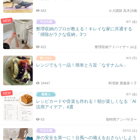
642
ヨガ講師 高木沙織
NEW
8/7 (金)
整理収納のプロが教える！キレイな家に共通する
「掃除がラクな収納」3つ
621
整理収納アドバイザー みほ
8/3 (月)
レンジでもう一品！簡単とろ旨「なすナムル」
34447
料理家 齋藤菜々子
NEW
8/7 (金)
レシピカードや音楽も作れる！朝が楽しくなる「AI
活用アイデア」4選
63
朝時間アンバサダー
10/12 (土)
身の安全を第一に！台風への備えをおさらいしよう