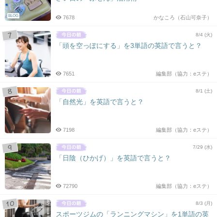
BLOG
7678
かなころ（石山可奈子）
8/4 (火)
「頭を空っぽにする」を3単語の英語で言うと？
7651
編集部（協力：eステ）
8/1 (土)
「自然光」を英語で言うと？
7198
編集部（協力：eステ）
7/29 (水)
「日陰（ひかげ）」を英語で言うと？
72790
編集部（協力：eステ）
8/3 (月)
スポーツジムの「ランニングマシン」を1単語の英