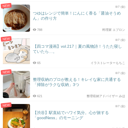
NEW
8/7 (金)
つゆはレンジで簡単！にんにく香る「醤油そうめ
ん」の作り方
BLOG
788
料理家 エプロン
NEW
8/7 (金)
【四コマ漫画】vol.217｜夏の風物詩！うたた寝し
ていたら…。
65
イラストレーターもちこ
NEW
8/7 (金)
整理収納のプロが教える！キレイな家に共通する
「掃除がラクな収納」3つ
621
整理収納アドバイザー みほ
NEW
8/7 (金)
【渋谷】駅直結でハワイ気分。心が旅する
「goodNess」のモーニング