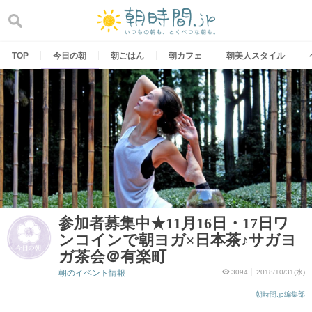
Skip
to
content
TOP
今日の朝
朝ごはん
朝カフェ
朝美人スタイル
参加者募集中★11月16日・17日ワ
ンコインで朝ヨガ×日本茶♪サガヨ
ガ茶会＠有楽町
朝のイベント情報
3094
2018/10/31(水)
朝時間.jp編集部