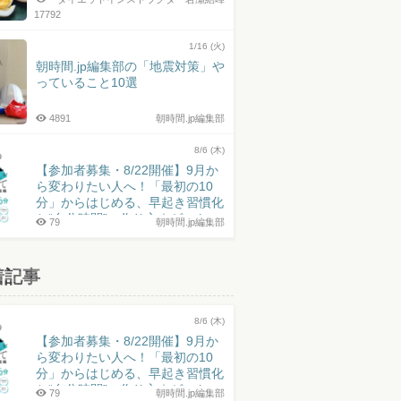
17792
1/16 (火)
朝時間.jp編集部の「地震対策」や
っていること10選
4891
朝時間.jp編集部
8/6 (木)
【参加者募集・8/22開催】9月か
ら変わりたい人へ！「最初の10
分」からはじめる、早起き習慣化
と“自分時間”の作り方｜ゲスト：
79
朝時間.jp編集部
井上皓史さん
着記事
8/6 (木)
【参加者募集・8/22開催】9月か
ら変わりたい人へ！「最初の10
分」からはじめる、早起き習慣化
と“自分時間”の作り方｜ゲスト：
79
朝時間.jp編集部