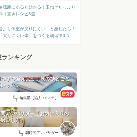
冷蔵庫にあると助かる！玉ねぎたっぷり
作り置きレシピ3選
昔より体重が戻りにくい…と感じたら！
「太りにくい体」をつくる朝習慣3つ
載ランキング
日1つずつ覚えよう！朝のひとこと
語レッスン
by:
編集部（協力：eステ）
時間アンバサダー「お気に入りの
の過ごし方」
by:
朝時間アンバサダー