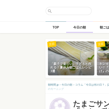
TOP
今日の朝
朝ご
Skip
注目
注目
to
content
「親子で楽しい」子どもと作
キンキ
れる！夏休み朝ごはんレシピ
い！『
3選
け』の
朝時間.jp
>
今日の朝
>
コラム「今日は何の日？」[2
のモーニング
たまごサ