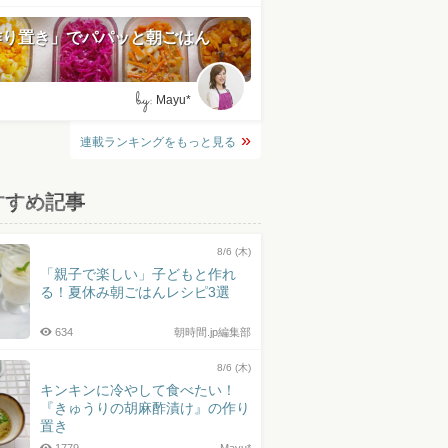
作り置き」でパパッと朝ごはん
by:
Mayu*
連載ランキングをもっと見る
すすめ記事
8/6 (木)
「親子で楽しい」子どもと作れ
る！夏休み朝ごはんレシピ3選
634
朝時間.jp編集部
8/6 (木)
キンキンに冷やして食べたい！
『きゅうりの胡麻酢漬け』の作り
置き