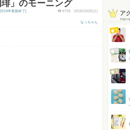
珈琲」のモーニング
019年更新終了]
6759
2018/10/20(土)
ア
7/30
〜
なっちゃん