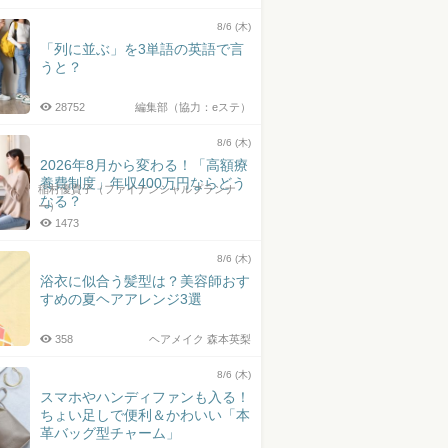
井上皓史さん
8/6 (木)
「列に並ぶ」を3単語の英語で言
うと？
28752
編集部（協力：eステ）
8/6 (木)
2026年8月から変わる！「高額療
養費制度」年収400万円ならどう
稲村優貴子（ファイナンシャルプランナ
なる？
ー）
1473
8/6 (木)
浴衣に似合う髪型は？美容師おす
すめの夏ヘアアレンジ3選
358
ヘアメイク 森本英梨
8/6 (木)
スマホやハンディファンも入る！
ちょい足しで便利＆かわいい「本
革バッグ型チャーム」