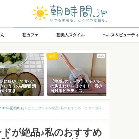
はん
朝カフェ
朝美人スタイル
ヘルス＆ビューティ
注目
BLOG
ンに冷やして食べた
【簡単3ステップ】ガチガチ
きゅうりの胡麻酢漬
の胸まわりをほぐす！「巻き
作り置き
肩対策ピラティス」
019年更新終了]
>
たまごサンドが絶品♪私のおすすめ「カヤバ珈琲」
ンドが絶品♪私のおすすめ