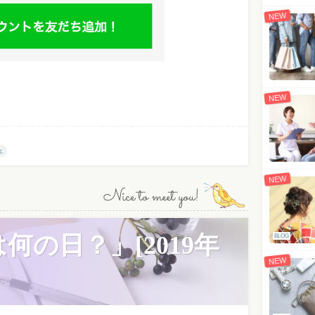
NEW
NEW
ェ
NEW
Nice to meet you!
何の日？」[2019年
BLOG
NEW