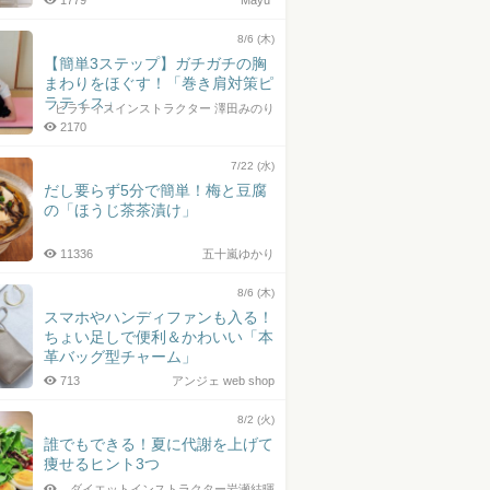
1779
Mayu*
8/6 (木)
【簡単3ステップ】ガチガチの胸
まわりをほぐす！「巻き肩対策ピ
ラティス」
ピラティスインストラクター 澤田みのり
2170
7/22 (水)
だし要らず5分で簡単！梅と豆腐
の「ほうじ茶茶漬け」
11336
五十嵐ゆかり
8/6 (木)
スマホやハンディファンも入る！
ちょい足しで便利＆かわいい「本
革バッグ型チャーム」
713
アンジェ web shop
8/2 (火)
誰でもできる！夏に代謝を上げて
痩せるヒント3つ
ダイエットインストラクター岩瀬結暉