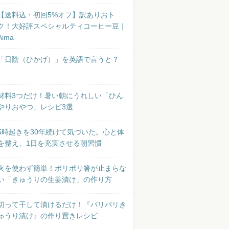
【送料込・初回5%オフ】訳ありおト
ク！大好評スペシャルティコーヒー豆｜
Aima
「日陰（ひかげ）」を英語で言うと？
材料3つだけ！暑い朝にうれしい「ひん
やりおやつ」レシピ3選
5時起きを30年続けて気づいた。心と体
を整え、1日を充実させる朝習慣
火を使わず簡単！ポリポリ箸が止まらな
い「きゅうりの生姜漬け」の作り方
切って干して漬けるだけ！『パリパリき
ゅうり漬け』の作り置きレシピ