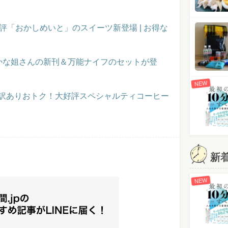
評「おかしめいと」のスイーツ新登場 | お得な
かな姐さんの新刊＆万能ナイフのセットが登
NEW
】訳ありおトク！大好評スペシャルティコーヒー
新
NEW