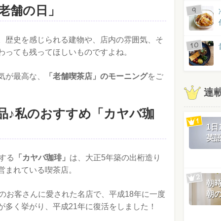
「老舗の日」
。歴史を感じられる建物や、店内の雰囲気、そ
わっても残ってほしいものですよね。
気が最高な、
「老舗喫茶店」のモーニング
をご
連
品♪私のおすすめ「カヤバ珈
1
英
する
「カヤバ珈琲」
は、大正5年築の出桁造り
営まれている喫茶店。
朝
のお客さんに愛された名店で、平成18年に一度
朝
が多く挙がり、平成21年に復活をしました！