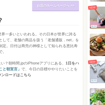
お店のホームページへ >>
NEW
？
BLOG
が世界一多いといわれる。その日本が世界に誇る
として、老舗の商品を扱う「老舗通販．net」を
制定。日付は商売の神様として知られる恵比寿
で。
NEW
？朝時間.jpのiPhoneアプリにある、
1日をハ
こと朝宣言」
で、今日の目標ややりたいことを
ダウンロードはこちら
BLOG