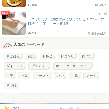
1644
林 美帆子
NEW
8/7 (金)
うまくいく人はお盆休みにやっている！？”今年の
目標”立て直しノート術3選
332
朝時間.jp編集部
人気のキーワード
朝ごはん
英語
お弁当
おにぎり
食パン
ダイエット
ピラティス
ホットケーキミックス
白菜
豆腐
トースト
パン
手帳
ノート
片づけ
TOP
今日の朝