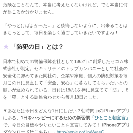
危険なことなんて、本当に考えたくないけれど、でも本当に何
が起こるか分かりません。
「やっとけばよかった…」と後悔しないように、出来ることは
きちっとして、毎日を楽しく過ごしていきたいですよね！
「防犯の日」とは？
日本で初めての警備保障会社として1962年に創業したセコム株
式会社が制定。セキュリティのトップカンパニーとして社会の
安全化に努めてきた同社の、企業や家庭、個人の防犯対策を毎
月この日に見直して「安全、安心」に暮らしてもらいたいとの
願いが込められている。日付は18の1を棒に見立てて「防」、8
を「犯」とする語呂合わせから毎月18日とした。
▼あなたは今日をどんな1日にしたい？朝時間.jpのiPhoneアプリ
にある、
1日をハッピーにするための新習慣
「ひとこと朝宣言」
で、今日の目標ややりたいことを宣言してみて！
i
Phoneアプリ
ダウンロードはこちら♪
→
http://apple.co/1pWvasG