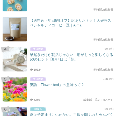
朝時間.jp編集部
【送料込・初回5%オフ】訳ありおトク！大好評ス
ペシャルティコーヒー豆｜Aima
朝時間.jp編集部
8/4 (火)
早起きだけが朝活じゃない！朝がもっと楽しくなる
50のヒント【8月4日は「朝...
19124
朝時間.jp編集部
7/31 (金)
英語「Flower bed」の意味って？
8280
編集部（協力：eステ）
8/1 (土)
夏は予定通りにいかない。手帳を開くのもめんどく