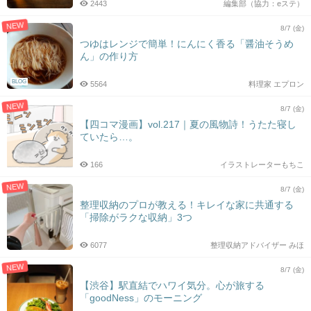
2443
編集部（協力：eステ）
NEW
8/7 (金)
つゆはレンジで簡単！にんにく香る「醤油そうめ
ん」の作り方
BLOG
5564
料理家 エプロン
NEW
8/7 (金)
【四コマ漫画】vol.217｜夏の風物詩！うたた寝し
ていたら…。
166
イラストレーターもちこ
NEW
8/7 (金)
整理収納のプロが教える！キレイな家に共通する
「掃除がラクな収納」3つ
6077
整理収納アドバイザー みほ
NEW
8/7 (金)
【渋谷】駅直結でハワイ気分。心が旅する
「goodNess」のモーニング