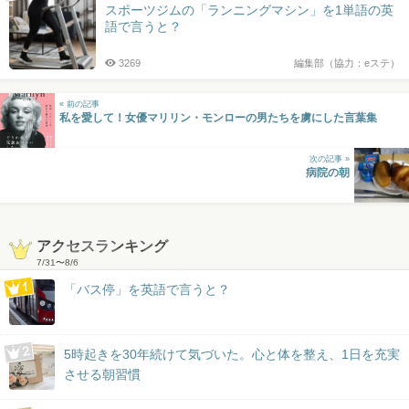
スポーツジムの「ランニングマシン」を1単語の英
語で言うと？
3269
編集部（協力：eステ）
« 前の記事
私を愛して！女優マリリン・モンローの男たちを虜にした言葉集
次の記事 »
病院の朝
アクセスランキング
7/31
〜
8/6
「バス停」を英語で言うと？
5時起きを30年続けて気づいた。心と体を整え、1日を充実
させる朝習慣