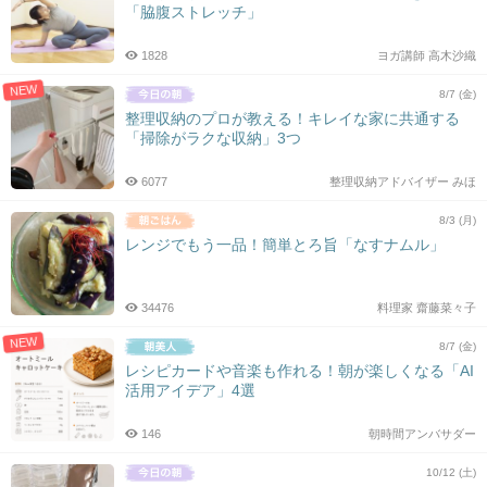
「脇腹ストレッチ」
1828
ヨガ講師 高木沙織
NEW
8/7 (金)
整理収納のプロが教える！キレイな家に共通する
「掃除がラクな収納」3つ
6077
整理収納アドバイザー みほ
8/3 (月)
レンジでもう一品！簡単とろ旨「なすナムル」
34476
料理家 齋藤菜々子
NEW
8/7 (金)
レシピカードや音楽も作れる！朝が楽しくなる「AI
活用アイデア」4選
146
朝時間アンバサダー
10/12 (土)