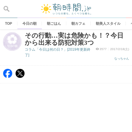
Skip
to
content
TOP
今日の朝
朝ごはん
朝カフェ
朝美人スタイル
その行動…実は危険かも！？今日
から出来る防犯対策3つ
コラム「今日は何の日？」[2019年更新終
3577
2017/2/18(土)
了]
なっちゃん