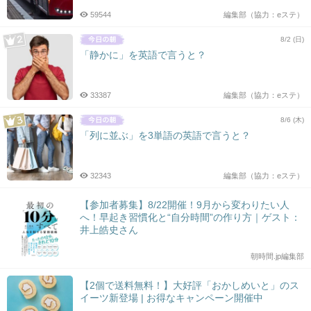
59544
編集部（協力：eステ）
8/2 (日)
「静かに」を英語で言うと？
33387
編集部（協力：eステ）
8/6 (木)
「列に並ぶ」を3単語の英語で言うと？
32343
編集部（協力：eステ）
【参加者募集】8/22開催！9月から変わりたい人
へ！早起き習慣化と“自分時間”の作り方｜ゲスト：
井上皓史さん
朝時間.jp編集部
【2個で送料無料！】大好評「おかしめいと」のス
イーツ新登場 | お得なキャンペーン開催中