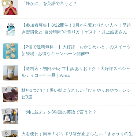
「静かに」を英語で言うと？
【参加者募集】8/22開催！9月から変わりたい人へ！早起
き習慣化と“自分時間”の作り方｜ゲスト：井上皓史さん
【2個で送料無料！】大好評「おかしめいと」のスイーツ
新登場 | お得なキャンペーン開催中
【送料込・初回5%オフ】訳ありおトク！大好評スペシャ
ルティコーヒー豆｜Aima
材料3つだけ！暑い朝にうれしい「ひんやりおやつ」レシ
ピ3選
「列に並ぶ」を3単語の英語で言うと？
火を使わず簡単！ポリポリ箸が止まらない「きゅうりの生