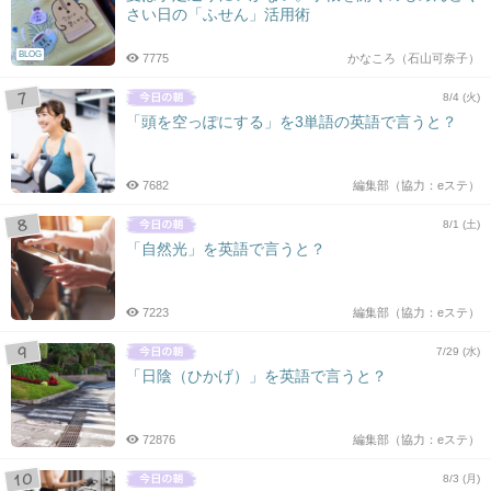
さい日の「ふせん」活用術
BLOG
7775
かなころ（石山可奈子）
8/4 (火)
「頭を空っぽにする」を3単語の英語で言うと？
7682
編集部（協力：eステ）
8/1 (土)
「自然光」を英語で言うと？
7223
編集部（協力：eステ）
7/29 (水)
「日陰（ひかげ）」を英語で言うと？
72876
編集部（協力：eステ）
8/3 (月)