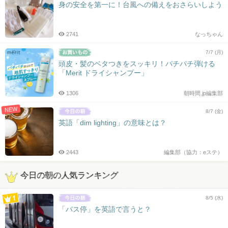
身の安全を第一に！台風への備えをおさらいしよう
2741
なっちゃん
7/7 (月)
頭皮・髪のベタつきをスッキリ！パチパチ弾ける
「Merit ドライシャンプー」
1306
朝時間.jp編集部
NEW
8/7 (金)
英語「dim lighting」の意味とは？
2443
編集部（協力：eステ）
今日の朝の人気ランキング
8/5 (水)
「バス停」を英語で言うと？