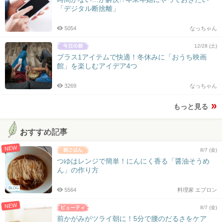
「デジタル断捨離」
5054
なっちゃん
12/28 (土)
プラス1アイテムで快適！冬休みに「おうち映画
館」を楽しむアイデア4つ
3269
なっちゃん
もっと見る
おすすめ記事
NEW
8/7 (金)
つゆはレンジで簡単！にんにく香る「醤油そうめ
ん」の作り方
BLOG
5564
料理家 エプロン
NEW
8/7 (金)
前かがみがツライ朝に！5分で腰のだるさをケア