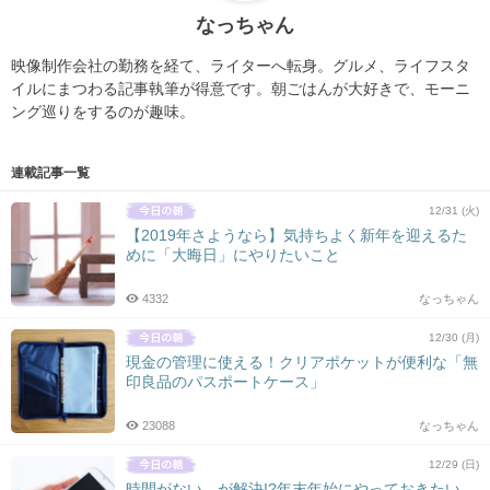
なっちゃん
映像制作会社の勤務を経て、ライターへ転身。グルメ、ライフスタ
イルにまつわる記事執筆が得意です。朝ごはんが大好きで、モーニ
ング巡りをするのが趣味。
連載記事一覧
12/31 (火)
【2019年さようなら】気持ちよく新年を迎えるた
めに「大晦日」にやりたいこと
4332
なっちゃん
12/30 (月)
現金の管理に使える！クリアポケットが便利な「無
印良品のパスポートケース」
23088
なっちゃん
12/29 (日)
時間がない…が解決!?年末年始にやっておきたい