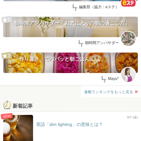
by:
編集部（協力：eステ）
朝時間アンバサダー「お気に入りの朝の過ごし方」
by:
朝時間アンバサダー
「作り置き」でパパッと朝ごはん
by:
Mayu*
連載ランキングをもっと見る
新着記事
NEW
8/7 (金)
英語「dim lighting」の意味とは？