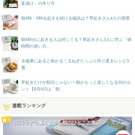
姜漬け」の作り方
BLOG
朝4時・5時台起きを続ける秘訣は？早起きさん4人の習慣
朝4時台に起きる人は何してる？早起きさん3人に学ぶ「朝
時間の使い方」
冷蔵庫にあると助かる！玉ねぎたっぷり作り置きレシピ3
選
早起きだけが朝活じゃない！朝がもっと楽しくなる50のヒ
ント【8月4日は「朝...
連載ランキング
1日1つずつ覚えよう！朝のひとこと英語レッスン