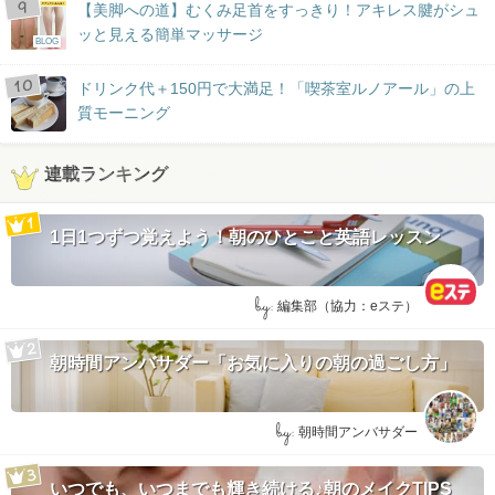
【美脚への道】むくみ足首をすっきり！アキレス腱がシュ
ッと見える簡単マッサージ
BLOG
ドリンク代＋150円で大満足！「喫茶室ルノアール」の上
質モーニング
連載ランキング
1日1つずつ覚えよう！朝のひとこと英語レッスン
by:
編集部（協力：eステ）
朝時間アンバサダー「お気に入りの朝の過ごし方」
by:
朝時間アンバサダー
いつでも、いつまでも輝き続ける♪朝のメイクTIPS