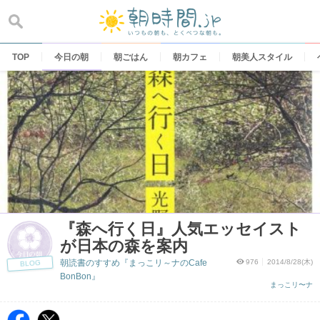
Skip
to
content
TOP
今日の朝
朝ごはん
朝カフェ
朝美人スタイル
『森へ行く日』人気エッセイスト
が日本の森を案内
朝読書のすすめ『まっこリ～ナのCafe
976
2014/8/28(木)
BLOG
BonBon』
まっこリ〜ナ