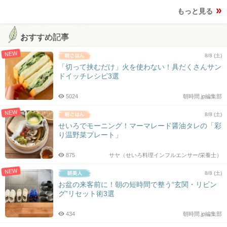
もっと見る
おすすめ記事
NEW
8/8 (土)
「切って挟むだけ」火を使わない！具だくさんサン
ドイッチレシピ3選
5024
朝時間.jp編集部
NEW
8/8 (土)
せいろでモーニング！マーマレード醤油タレの「彩
り温野菜プレート」
875
サヤ（せいろ料理インフルエンサー/栄養士）
NEW
8/8 (土)
お盆の来客前に！朝の短時間で整う“玄関・リビン
グ”リセット術3選
434
朝時間.jp編集部