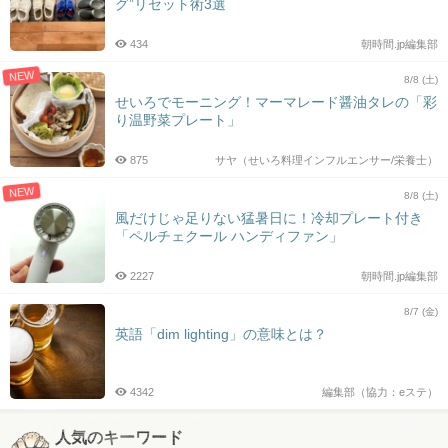
グ”リセット術3選
434
朝時間.jp編集部
NEW
8/8 (土)
せいろでモーニング！マーマレード醤油タレの「彩
り温野菜プレート」
875
サヤ（せいろ料理インフルエンサー/栄養士）
NEW
8/8 (土)
風だけじゃ足りない猛暑日に！冷却プレート付き
「ペルチェクール ハンディファン」
2227
朝時間.jp編集部
8/7 (金)
英語「dim lighting」の意味とは？
4342
編集部（協力：eステ）
人気のキーワード