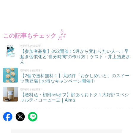
この記事もチェック
朝時間.jp編集部
【参加者募集】8/22開催！9月から変わりたい人へ！早
起き習慣化と“自分時間”の作り方｜ゲスト：井上皓史さ
ん
朝時間.jp編集部
【2個で送料無料！】大好評「おかしめいと」のスイー
ツ新登場 | お得なキャンペーン開催中
朝時間.jp編集部
【送料込・初回5%オフ】訳ありおトク！大好評スペシ
ャルティコーヒー豆｜Aima