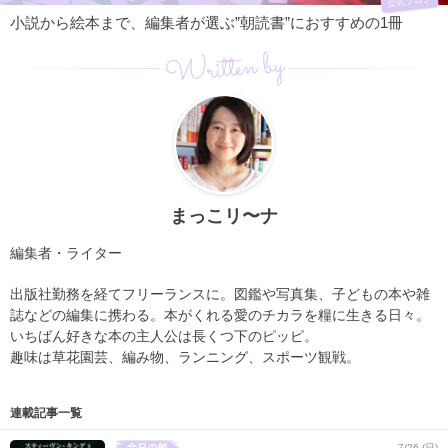
公式ブログ
小説から絵本まで、編集者が選ぶ”朝読書”におすすめの1冊
Written by
まっこリ〜ナ
編集者・ライター
出版社勤務を経てフリーランスに。図鑑や写真集、子どもの本や雑
誌などの編集に携わる。本がくれる愛のチカラを糧に生きる日々。
いちばん好きな本の主人公は長くつ下のピッピ。
趣味は草花園芸、編み物、ランニング、スポーツ観戦。
連載記事一覧
7/26 (日)