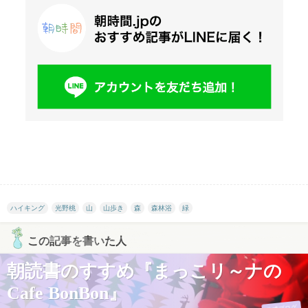
ハイキング
光野桃
山
山歩き
森
森林浴
緑
この記事を書いた人
朝読書のすすめ『まっこリ～ナの
Cafe BonBon』