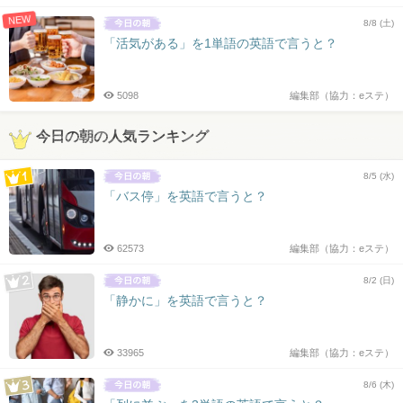
NEW
8/8 (土)
「活気がある」を1単語の英語で言うと？
5098
編集部（協力：eステ）
今日の朝の人気ランキング
8/5 (水)
「バス停」を英語で言うと？
62573
編集部（協力：eステ）
8/2 (日)
「静かに」を英語で言うと？
33965
編集部（協力：eステ）
8/6 (木)