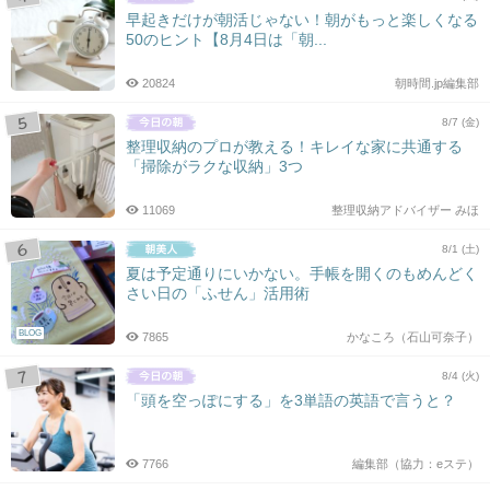
早起きだけが朝活じゃない！朝がもっと楽しくなる
50のヒント【8月4日は「朝...
20824
朝時間.jp編集部
8/7 (金)
整理収納のプロが教える！キレイな家に共通する
「掃除がラクな収納」3つ
11069
整理収納アドバイザー みほ
8/1 (土)
夏は予定通りにいかない。手帳を開くのもめんどく
さい日の「ふせん」活用術
BLOG
7865
かなころ（石山可奈子）
8/4 (火)
「頭を空っぽにする」を3単語の英語で言うと？
7766
編集部（協力：eステ）