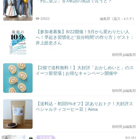
「列に並ぶ」を3単語の英語で言うと？
33522
編集部（協力：eステ）
【参加者募集】8/22開催！9月から変わりたい人
へ！早起き習慣化と“自分時間”の作り方｜ゲスト：
井上皓史さん
朝時間.jp編集部
【2個で送料無料！】大好評「おかしめいと」のス
イーツ新登場 | お得なキャンペーン開催中
朝時間.jp編集部
【送料込・初回5%オフ】訳ありおトク！大好評ス
ペシャルティコーヒー豆｜Aima
朝時間.jp編集部
8/4 (火)