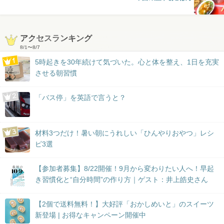
アクセスランキング
8/1
〜
8/7
5時起きを30年続けて気づいた。心と体を整え、1日を充実
させる朝習慣
「バス停」を英語で言うと？
材料3つだけ！暑い朝にうれしい「ひんやりおやつ」レシ
ピ3選
【参加者募集】8/22開催！9月から変わりたい人へ！早起
き習慣化と“自分時間”の作り方｜ゲスト：井上皓史さん
【2個で送料無料！】大好評「おかしめいと」のスイーツ
新登場 | お得なキャンペーン開催中