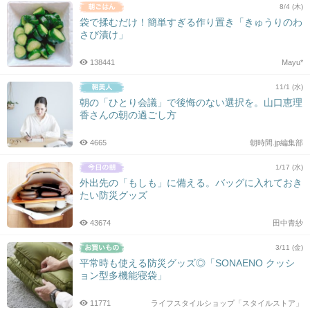
8/4 (木)
袋で揉むだけ！簡単すぎる作り置き「きゅうりのわ
さび漬け」
138441
Mayu*
11/1 (水)
朝の「ひとり会議」で後悔のない選択を。山口恵理
香さんの朝の過ごし方
4665
朝時間.jp編集部
1/17 (水)
外出先の「もしも」に備える。バッグに入れておき
たい防災グッズ
43674
田中青紗
3/11 (金)
平常時も使える防災グッズ◎「SONAENO クッシ
ョン型多機能寝袋」
11771
ライフスタイルショップ「スタイルストア」