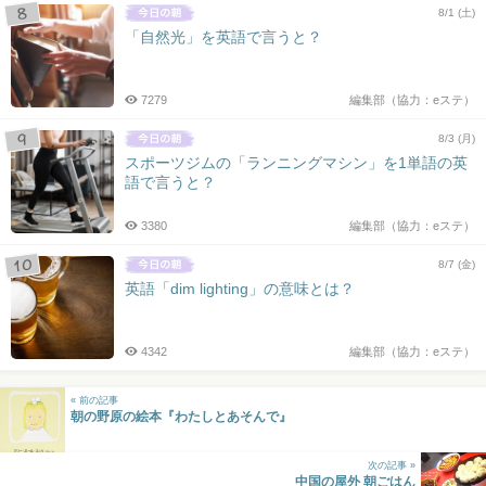
8/1 (土)
「自然光」を英語で言うと？
7279
編集部（協力：eステ）
8/3 (月)
スポーツジムの「ランニングマシン」を1単語の英
語で言うと？
3380
編集部（協力：eステ）
8/7 (金)
英語「dim lighting」の意味とは？
4342
編集部（協力：eステ）
« 前の記事
朝の野原の絵本『わたしとあそんで』
次の記事 »
中国の屋外 朝ごはん