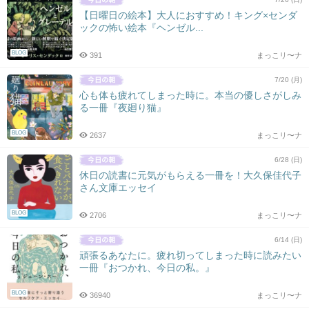
【日曜日の絵本】大人におすすめ！キング×センダ
ックの怖い絵本『ヘンゼル...
BLOG
391
まっこリ〜ナ
7/20 (月)
心も体も疲れてしまった時に。本当の優しさがしみ
る一冊『夜廻り猫』
BLOG
2637
まっこリ〜ナ
6/28 (日)
休日の読書に元気がもらえる一冊を！大久保佳代子
さん文庫エッセイ
BLOG
2706
まっこリ〜ナ
6/14 (日)
頑張るあなたに。疲れ切ってしまった時に読みたい
一冊『おつかれ、今日の私。』
BLOG
36940
まっこリ〜ナ