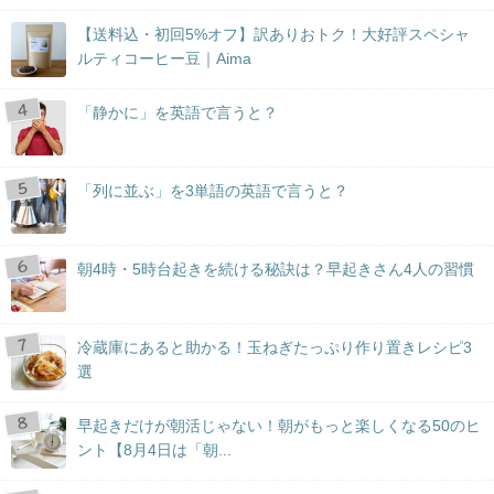
【送料込・初回5%オフ】訳ありおトク！大好評スペシャ
ルティコーヒー豆｜Aima
「静かに」を英語で言うと？
「列に並ぶ」を3単語の英語で言うと？
朝4時・5時台起きを続ける秘訣は？早起きさん4人の習慣
冷蔵庫にあると助かる！玉ねぎたっぷり作り置きレシピ3
選
早起きだけが朝活じゃない！朝がもっと楽しくなる50のヒ
ント【8月4日は「朝...