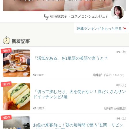
by:
稲毛登志子（コスメコンシェルジュ）
連載ランキングをもっと見る
新着記事
NEW
8/8 (土)
「活気がある」を1単語の英語で言うと？
5098
編集部（協力：eステ）
NEW
8/8 (土)
「切って挟むだけ」火を使わない！具だくさんサン
ドイッチレシピ3選
5024
朝時間.jp編集部
NEW
8/8 (土)
お盆の来客前に！朝の短時間で整う“玄関・リビン