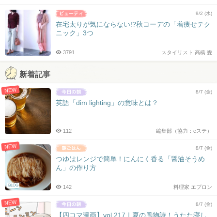
9/2 (水)
在宅太りが気にならない!?秋コーデの「着痩せテク
ニック」3つ
3791
スタイリスト 高橋 愛
新着記事
NEW
8/7 (金)
英語「dim lighting」の意味とは？
112
編集部（協力：eステ）
NEW
8/7 (金)
つゆはレンジで簡単！にんにく香る「醤油そうめ
ん」の作り方
BLOG
142
料理家 エプロン
NEW
8/7 (金)
【四コマ漫画】vol.217｜夏の風物詩！うたた寝し