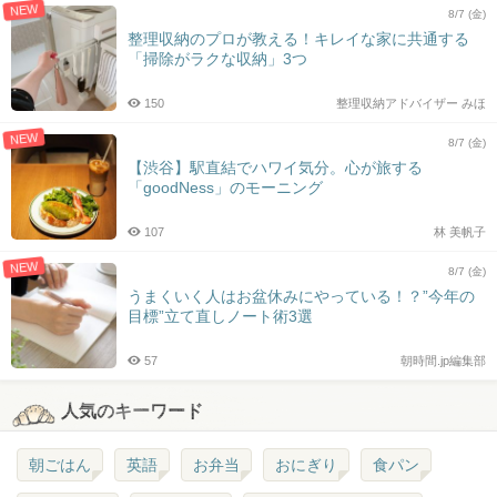
NEW
8/7 (金)
整理収納のプロが教える！キレイな家に共通する
「掃除がラクな収納」3つ
150
整理収納アドバイザー みほ
NEW
8/7 (金)
【渋谷】駅直結でハワイ気分。心が旅する
「goodNess」のモーニング
107
林 美帆子
NEW
8/7 (金)
うまくいく人はお盆休みにやっている！？”今年の
目標”立て直しノート術3選
57
朝時間.jp編集部
人気のキーワード
朝ごはん
英語
お弁当
おにぎり
食パン