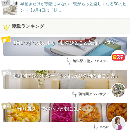
早起きだけが朝活じゃない！朝がもっと楽しくなる50のヒ
ント【8月4日は「朝...
連載ランキング
1日1つずつ覚えよう！朝のひとこと英語レッスン
by:
編集部（協力：eステ）
朝時間アンバサダー「お気に入りの朝の過ごし方」
by:
朝時間アンバサダー
「作り置き」でパパッと朝ごはん
by:
Mayu*