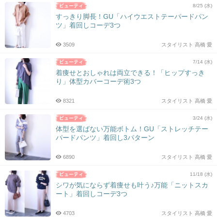
8/25 (水)
すっきり脚長！GU「ハイウエストテーパードパン
ツ」着回しコーデ3つ
3509
スタイリスト 高橋 愛
7/14 (水)
着痩せとおしゃれは両立できる！「ヒップすっき
り」体型カバーコーデ術3つ
8321
スタイリスト 高橋 愛
3/24 (水)
体型を選ばない万能ボトム！GU「ストレッチテー
パードパンツ」着回し3パターン
6890
スタイリスト 高橋 愛
11/18 (水)
シワが気にならず着痩せも叶う♪万能「ニットスカ
ート」着回しコーデ3つ
4703
スタイリスト 高橋 愛