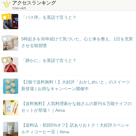
アクセスランキング
7/30
〜
8/5
「バス停」を英語で言うと？
5時起きを30年続けて気づいた。心と体を整え、1日を充実
させる朝習慣
「静かに」を英語で言うと？
【2個で送料無料！】大好評「おかしめいと」のスイーツ
新登場 | お得なキャンペーン開催中
【送料無料】人気料理家かな姐さんの新刊＆万能ナイフの
セットが登場！｜Aima
【送料込・初回5%オフ】訳ありおトク！大好評スペシャ
ルティコーヒー豆｜Aima