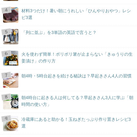
材料3つだけ！暑い朝にうれしい「ひんやりおやつ」レシ
ピ3選
「列に並ぶ」を3単語の英語で言うと？
火を使わず簡単！ポリポリ箸が止まらない「きゅうりの生
姜漬け」の作り方
BLOG
朝4時・5時台起きを続ける秘訣は？早起きさん4人の習慣
朝4時台に起きる人は何してる？早起きさん3人に学ぶ「朝
時間の使い方」
冷蔵庫にあると助かる！玉ねぎたっぷり作り置きレシピ3
選