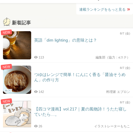
連載ランキングをもっと見る
新着記事
NEW
8/7 (金)
英語「dim lighting」の意味とは？
113
編集部（協力：eステ）
NEW
8/7 (金)
つゆはレンジで簡単！にんにく香る「醤油そうめ
ん」の作り方
BLOG
142
料理家 エプロン
NEW
8/7 (金)
【四コマ漫画】vol.217｜夏の風物詩！うたた寝し
ていたら…。
26
イラストレーターもちこ