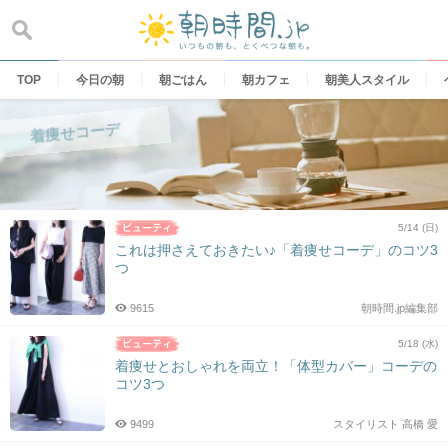
Skip
to
content
TOP
今日の朝
朝ごはん
朝カフェ
朝美人スタイル
着痩せコーデ
5/14 (日)
これは押さえておきたい♪「着痩せコーデ」のコツ3
つ
9615
朝時間.jp編集部
5/18 (水)
着痩せとおしゃれを両立！「体型カバー」コーデの
コツ3つ
9499
スタイリスト 高橋 愛