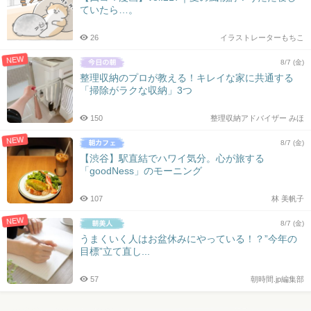
ていたら…。
26
イラストレーターもちこ
NEW
8/7 (金)
整理収納のプロが教える！キレイな家に共通する
「掃除がラクな収納」3つ
150
整理収納アドバイザー みほ
NEW
8/7 (金)
【渋谷】駅直結でハワイ気分。心が旅する
「goodNess」のモーニング
107
林 美帆子
NEW
8/7 (金)
うまくいく人はお盆休みにやっている！？”今年の
目標”立て直し...
57
朝時間.jp編集部