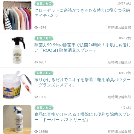
10/27 (火)
クローゼットに余裕ができる!?衣替えに役立つ収納
アイテム3つ
4674
朝時間.jp編集部
8/20 (木)
除菌力99.9%の除菌率で抗菌24時間！手肌にも優し
い「ROOSH 除菌消臭スプレー」
6287
朝時間.jp編集部
6/19 (金)
振りかけるだけでニオイを撃退！靴用消臭パウダー
「グランズレメディ」
1805
朝時間.jp編集部
4/5 (木)
食品に直接かけられる！掃除にも便利な除菌スプレ
ー「ドーバー パストリーゼ」
18656
朝時間.jp編集部