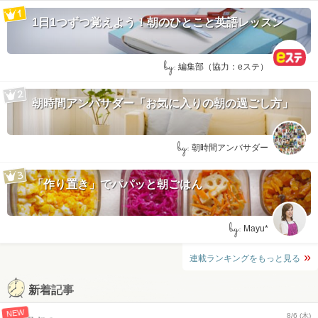
1日1つずつ覚えよう！朝のひとこと英語レッスン
by:
編集部（協力：eステ）
朝時間アンバサダー「お気に入りの朝の過ごし方」
by:
朝時間アンバサダー
「作り置き」でパパッと朝ごはん
by:
Mayu*
連載ランキングをもっと見る
新着記事
NEW
8/6 (木)