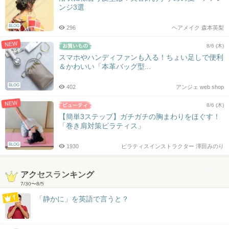
ンジ3選
BLOG
296
ヘアメイク 森本英梨
NEW
8/6 (木)
スマホやハンディファンも入る！ちょい足しで便利
＆かわいい「本革バッグ型...
BLOG
402
アンジェ web shop
NEW
8/6 (木)
【簡単3ステップ】ガチガチの胸まわりをほぐす！
「巻き肩対策ピラティス」
BLOG
1930
ピラティスインストラクター 澤田みのり
アクセスランキング
7/30
〜
8/5
「静かに」を英語で言うと？