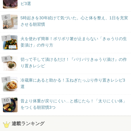
ピ3選
5時起きを30年続けて気づいた。心と体を整え、1日を充実
させる朝習慣
火を使わず簡単！ポリポリ箸が止まらない「きゅうりの生
姜漬け」の作り方
BLOG
切って干して漬けるだけ！『パリパリきゅうり漬け』の作
り置きレシピ
冷蔵庫にあると助かる！玉ねぎたっぷり作り置きレシピ3
選
昔より体重が戻りにくい…と感じたら！「太りにくい体」
をつくる朝習慣3つ
連載ランキング