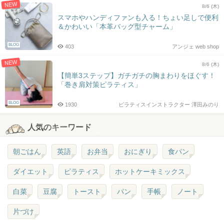
NEW
8/6 (木)
スマホやハンディファンも入る！ちょい足しで便利
＆かわいい「本革バッグ型チャーム」
BLOG
403
アンジェ web shop
NEW
8/6 (木)
【簡単3ステップ】ガチガチの胸まわりをほぐす！
「巻き肩対策ピラティス」
BLOG
1930
ピラティスインストラクター 澤田みのり
人気のキーワード
朝ごはん
英語
お弁当
おにぎり
食パン
ダイエット
ピラティス
ホットケーキミックス
白菜
豆腐
トースト
パン
手帳
ノート
片づけ