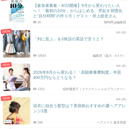
【参加者募集・8/22開催】9月から変わりたい人
へ！「最初の10分」からはじめる、早起き習慣化
と“自分時間”の作り方｜ゲスト：井上皓史さん
26
朝時間.jp編集部
NEW
8/6 (木)
「列に並ぶ」を3単語の英語で言うと？
18583
編集部（協力：eステ）
NEW
8/6 (木)
2026年8月から変わる！「高額療養費制度」年収
400万円ならどうなる？
1310
稲村優貴子（ファイナンシャルプランナー）
NEW
8/6 (木)
浴衣に似合う髪型は？美容師おすすめの夏ヘアアレ
ンジ3選
BLOG
296
ヘアメイク 森本英梨