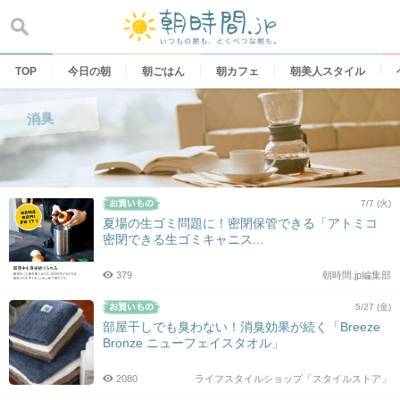
Skip
to
content
TOP
今日の朝
朝ごはん
朝カフェ
朝美人スタイル
消臭
7/7 (火)
夏場の生ゴミ問題に！密閉保管できる「アトミコ
密閉できる生ゴミキャニス...
379
朝時間.jp編集部
5/27 (金)
部屋干しでも臭わない！消臭効果が続く「Breeze
Bronze ニューフェイスタオル」
2080
ライフスタイルショップ「スタイルストア」