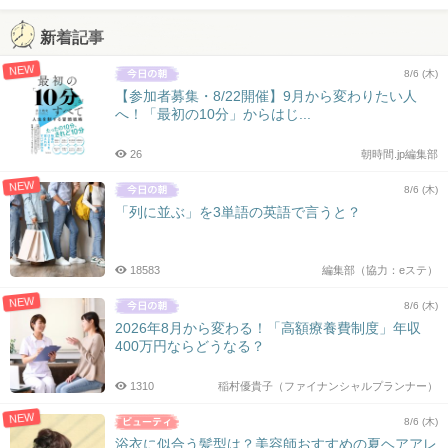
新着記事
NEW
8/6 (木)
【参加者募集・8/22開催】9月から変わりたい人
へ！「最初の10分」からはじ...
26
朝時間.jp編集部
NEW
8/6 (木)
「列に並ぶ」を3単語の英語で言うと？
18583
編集部（協力：eステ）
NEW
8/6 (木)
2026年8月から変わる！「高額療養費制度」年収
400万円ならどうなる？
1310
稲村優貴子（ファイナンシャルプランナー）
NEW
8/6 (木)
浴衣に似合う髪型は？美容師おすすめの夏ヘアアレ