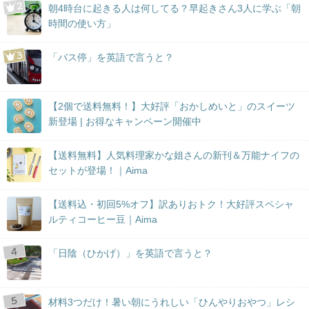
朝4時台に起きる人は何してる？早起きさん3人に学ぶ「朝
時間の使い方」
「バス停」を英語で言うと？
【2個で送料無料！】大好評「おかしめいと」のスイーツ
新登場 | お得なキャンペーン開催中
【送料無料】人気料理家かな姐さんの新刊＆万能ナイフの
セットが登場！｜Aima
【送料込・初回5%オフ】訳ありおトク！大好評スペシャ
ルティコーヒー豆｜Aima
「日陰（ひかげ）」を英語で言うと？
材料3つだけ！暑い朝にうれしい「ひんやりおやつ」レシ