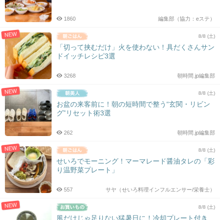
1860
編集部（協力：eステ）
NEW
8/8 (土)
「切って挟むだけ」火を使わない！具だくさんサン
ドイッチレシピ3選
3268
朝時間.jp編集部
NEW
8/8 (土)
お盆の来客前に！朝の短時間で整う“玄関・リビン
グ”リセット術3選
262
朝時間.jp編集部
NEW
8/8 (土)
せいろでモーニング！マーマレード醤油タレの「彩
り温野菜プレート」
557
サヤ（せいろ料理インフルエンサー/栄養士）
NEW
8/8 (土)
風だけじゃ足りない猛暑日に！冷却プレート付き