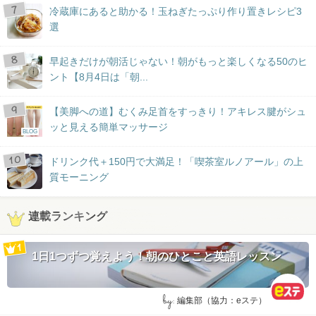
冷蔵庫にあると助かる！玉ねぎたっぷり作り置きレシピ3
選
早起きだけが朝活じゃない！朝がもっと楽しくなる50のヒ
ント【8月4日は「朝...
【美脚への道】むくみ足首をすっきり！アキレス腱がシュ
ッと見える簡単マッサージ
BLOG
ドリンク代＋150円で大満足！「喫茶室ルノアール」の上
質モーニング
連載ランキング
1日1つずつ覚えよう！朝のひとこと英語レッスン
by:
編集部（協力：eステ）