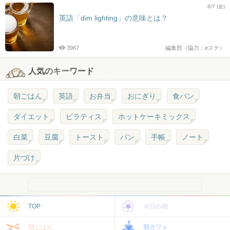
8/7 (金)
英語「dim lighting」の意味とは？
3967
編集部（協力：eステ）
人気のキーワード
朝ごはん
英語
お弁当
おにぎり
食パン
ダイエット
ピラティス
ホットケーキミックス
白菜
豆腐
トースト
パン
手帳
ノート
片づけ
TOP
今日の朝
朝ごはん
朝カフェ