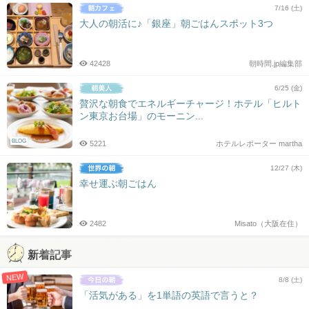
7/16 (土)
大人の朝活に♪「銀座」朝ごはんスポット3つ
42428
朝時間.jp編集部
6/25 (金)
贅沢な朝食でエネルギーチャージ！ホテル「ヒルト
ン東京お台場」のモーニン...
BLOG
5221
ホテルレポーター martha
12/27 (木)
幸せ運ぶ朝ごはん
2482
Misato（大阪在住）
新着記事
NEW
8/8 (土)
「活気がある」を1単語の英語で言うと？