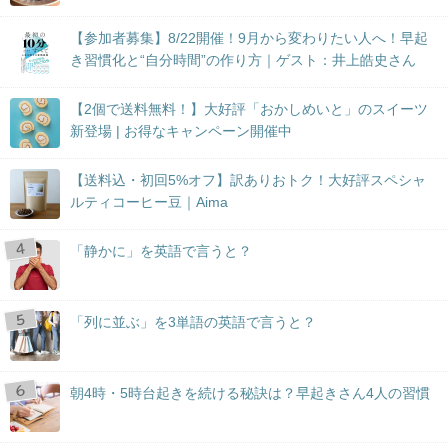
【参加者募集】8/22開催！9月から変わりたい人へ！早起
き習慣化と“自分時間”の作り方｜ゲスト：井上皓史さん
【2個で送料無料！】大好評「おかしめいと」のスイーツ
新登場 | お得なキャンペーン開催中
【送料込・初回5%オフ】訳ありおトク！大好評スペシャ
ルティコーヒー豆｜Aima
「静かに」を英語で言うと？
「列に並ぶ」を3単語の英語で言うと？
朝4時・5時台起きを続ける秘訣は？早起きさん4人の習慣