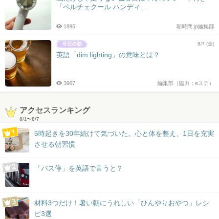
「ペルチェクール ハンディ...
1895
朝時間.jp編集部
8/7 (金)
英語「dim lighting」の意味とは？
3967
編集部（協力：eステ）
アクセスランキング
8/1
〜
8/7
5時起きを30年続けて気づいた。心と体を整え、1日を充実
させる朝習慣
「バス停」を英語で言うと？
材料3つだけ！暑い朝にうれしい「ひんやりおやつ」レシ
ピ3選