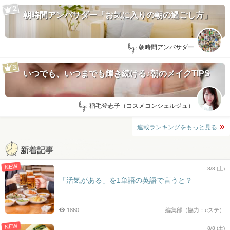
朝時間アンバサダー「お気に入りの朝の過ごし方」
by:
朝時間アンバサダー
いつでも、いつまでも輝き続ける♪朝のメイクTIPS
by:
稲毛登志子（コスメコンシェルジュ）
連載ランキングをもっと見る
新着記事
NEW
8/8 (土)
「活気がある」を1単語の英語で言うと？
1860
編集部（協力：eステ）
NEW
8/8 (土)