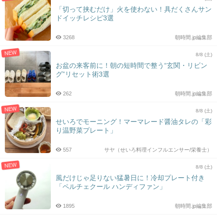
「切って挟むだけ」火を使わない！具だくさんサン
ドイッチレシピ3選
3268
朝時間.jp編集部
NEW
8/8 (土)
お盆の来客前に！朝の短時間で整う“玄関・リビン
グ”リセット術3選
262
朝時間.jp編集部
NEW
8/8 (土)
せいろでモーニング！マーマレード醤油タレの「彩
り温野菜プレート」
557
サヤ（せいろ料理インフルエンサー/栄養士）
NEW
8/8 (土)
風だけじゃ足りない猛暑日に！冷却プレート付き
「ペルチェクール ハンディファン」
1895
朝時間.jp編集部