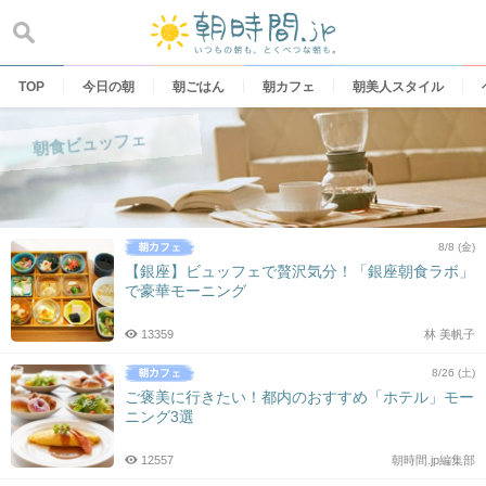
Skip
to
content
TOP
今日の朝
朝ごはん
朝カフェ
朝美人スタイル
朝食ビュッフェ
8/8 (金)
【銀座】ビュッフェで贅沢気分！「銀座朝食ラボ」
で豪華モーニング
13359
林 美帆子
8/26 (土)
ご褒美に行きたい！都内のおすすめ「ホテル」モー
ニング3選
12557
朝時間.jp編集部