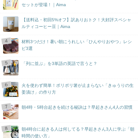
セットが登場！｜Aima
【送料込・初回5%オフ】訳ありおトク！大好評スペシャ
ルティコーヒー豆｜Aima
材料3つだけ！暑い朝にうれしい「ひんやりおやつ」レシ
ピ3選
「列に並ぶ」を3単語の英語で言うと？
火を使わず簡単！ポリポリ箸が止まらない「きゅうりの生
姜漬け」の作り方
BLOG
朝4時・5時台起きを続ける秘訣は？早起きさん4人の習慣
朝4時台に起きる人は何してる？早起きさん3人に学ぶ「朝
時間の使い方」