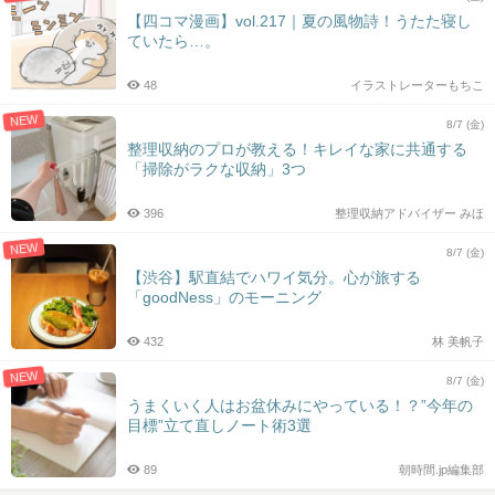
【四コマ漫画】vol.217｜夏の風物詩！うたた寝し
ていたら…。
48
イラストレーターもちこ
NEW
8/7 (金)
整理収納のプロが教える！キレイな家に共通する
「掃除がラクな収納」3つ
396
整理収納アドバイザー みほ
NEW
8/7 (金)
【渋谷】駅直結でハワイ気分。心が旅する
「goodNess」のモーニング
432
林 美帆子
NEW
8/7 (金)
うまくいく人はお盆休みにやっている！？”今年の
目標”立て直しノート術3選
89
朝時間.jp編集部