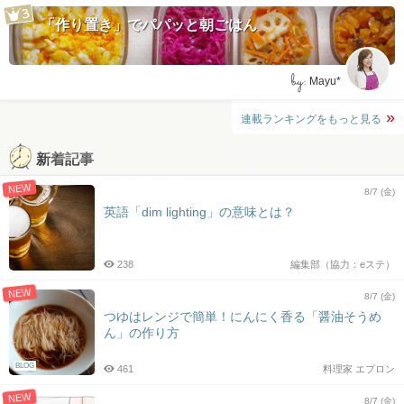
「作り置き」でパパッと朝ごはん
by:
Mayu*
連載ランキングをもっと見る
新着記事
NEW
8/7 (金)
英語「dim lighting」の意味とは？
238
編集部（協力：eステ）
NEW
8/7 (金)
つゆはレンジで簡単！にんにく香る「醤油そうめ
ん」の作り方
BLOG
461
料理家 エプロン
NEW
8/7 (金)