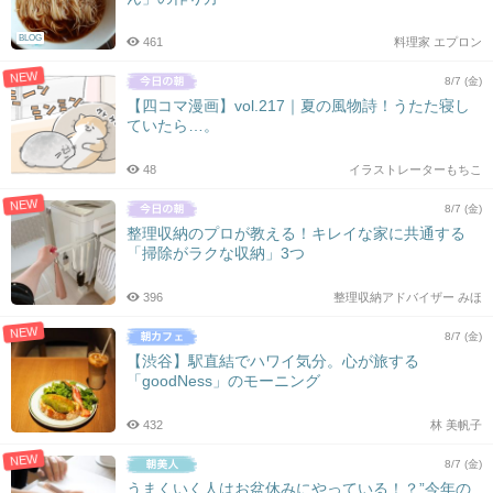
BLOG
461
料理家 エプロン
NEW
8/7 (金)
【四コマ漫画】vol.217｜夏の風物詩！うたた寝し
ていたら…。
48
イラストレーターもちこ
NEW
8/7 (金)
整理収納のプロが教える！キレイな家に共通する
「掃除がラクな収納」3つ
396
整理収納アドバイザー みほ
NEW
8/7 (金)
【渋谷】駅直結でハワイ気分。心が旅する
「goodNess」のモーニング
432
林 美帆子
NEW
8/7 (金)
うまくいく人はお盆休みにやっている！？”今年の