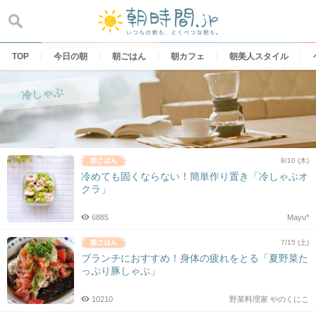
Skip
to
content
TOP
今日の朝
朝ごはん
朝カフェ
朝美人スタイル
冷しゃぶ
8/10 (木)
冷めても固くならない！簡単作り置き「冷しゃぶオ
クラ」
6885
Mayu*
7/15 (土)
ブランチにおすすめ！身体の疲れをとる「夏野菜た
っぷり豚しゃぶ」
10210
野菜料理家 やのくにこ