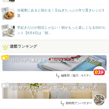
冷蔵庫にあると助かる！玉ねぎたっぷり作り置きレシピ3
選
早起きだけが朝活じゃない！朝がもっと楽しくなる50のヒ
ント【8月4日は「朝...
連載ランキング
1日1つずつ覚えよう！朝のひとこと英語レッスン
by:
編集部（協力：eステ）
朝時間アンバサダー「お気に入りの朝の過ごし方」
by:
朝時間アンバサダー