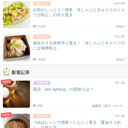
6/10 (木)
お肉がしっとり！簡単「冷しゃぶときゅうりのミョ
ウガ和え」の作り置き
21330
Mayu*
7/30 (木)
食欲そそる簡単作り置き！「冷しゃぶとキャベツの
ごま味噌和え」
11415
Mayu*
新着記事
NEW
8/7 (金)
英語「dim lighting」の意味とは？
238
編集部（協力：eステ）
NEW
8/7 (金)
つゆはレンジで簡単！にんにく香る「醤油そうめ
ん」の作り方