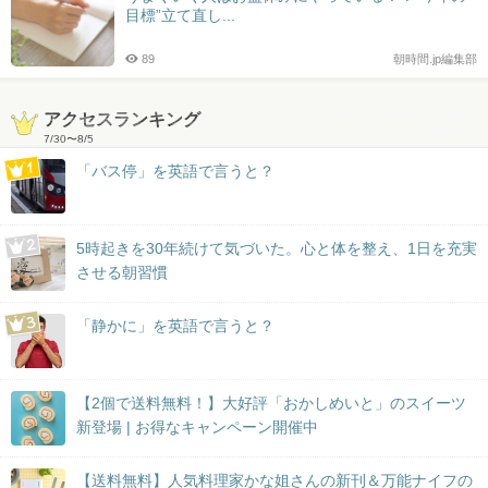
目標”立て直し...
89
朝時間.jp編集部
アクセスランキング
7/30
〜
8/5
「バス停」を英語で言うと？
5時起きを30年続けて気づいた。心と体を整え、1日を充実
させる朝習慣
「静かに」を英語で言うと？
【2個で送料無料！】大好評「おかしめいと」のスイーツ
新登場 | お得なキャンペーン開催中
【送料無料】人気料理家かな姐さんの新刊＆万能ナイフの