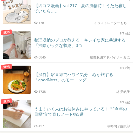
【四コマ漫画】vol.217｜夏の風物詩！うたた寝し
ていたら…。
178
イラストレーターもちこ
NEW
8/7 (金)
整理収納のプロが教える！キレイな家に共通する
「掃除がラクな収納」3つ
6845
整理収納アドバイザー みほ
NEW
8/7 (金)
【渋谷】駅直結でハワイ気分。心が旅する
「goodNess」のモーニング
1738
林 美帆子
NEW
8/7 (金)
うまくいく人はお盆休みにやっている！？”今年の
目標”立て直しノート術3選
437
朝時間.jp編集部