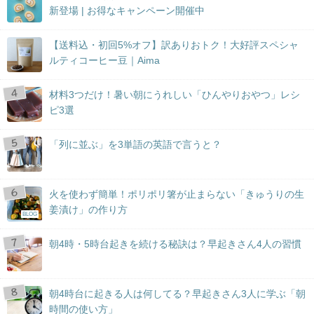
新登場 | お得なキャンペーン開催中
【送料込・初回5%オフ】訳ありおトク！大好評スペシャ
ルティコーヒー豆｜Aima
材料3つだけ！暑い朝にうれしい「ひんやりおやつ」レシ
ピ3選
「列に並ぶ」を3単語の英語で言うと？
火を使わず簡単！ポリポリ箸が止まらない「きゅうりの生
姜漬け」の作り方
BLOG
朝4時・5時台起きを続ける秘訣は？早起きさん4人の習慣
朝4時台に起きる人は何してる？早起きさん3人に学ぶ「朝
時間の使い方」