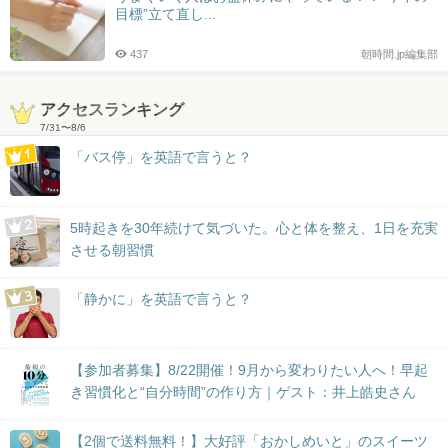
目標”立て直し...
437
朝時間.jp編集部
アクセスランキング
7/31
〜
8/6
「バス停」を英語で言うと？
5時起きを30年続けて気づいた。心と体を整え、1日を充実
させる朝習慣
「静かに」を英語で言うと？
【参加者募集】8/22開催！9月から変わりたい人へ！早起
き習慣化と“自分時間”の作り方｜ゲスト：井上皓史さん
【2個で送料無料！】大好評「おかしめいと」のスイーツ