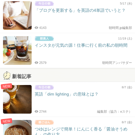
5/17 (水)
「ブログを更新する」を英語の4単語でいうと？
4143
朝時間.jp編集部
11/19 (土)
インスタが元気の源！仕事に行く前の私の朝時間
2579
朝時間アンバサダー
新着記事
NEW
8/7 (金)
英語「dim lighting」の意味とは？
2744
編集部（協力：eステ）
NEW
8/7 (金)
つゆはレンジで簡単！にんにく香る「醤油そうめ
ん」の作り方