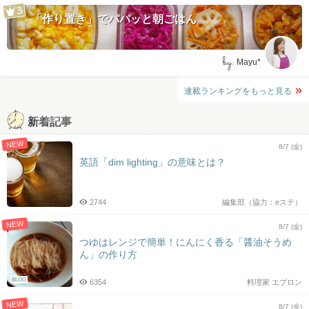
「作り置き」でパパッと朝ごはん
by:
Mayu*
連載ランキングをもっと見る
新着記事
NEW
8/7 (金)
英語「dim lighting」の意味とは？
2744
編集部（協力：eステ）
NEW
8/7 (金)
つゆはレンジで簡単！にんにく香る「醤油そうめ
ん」の作り方
BLOG
6354
料理家 エプロン
NEW
8/7 (金)