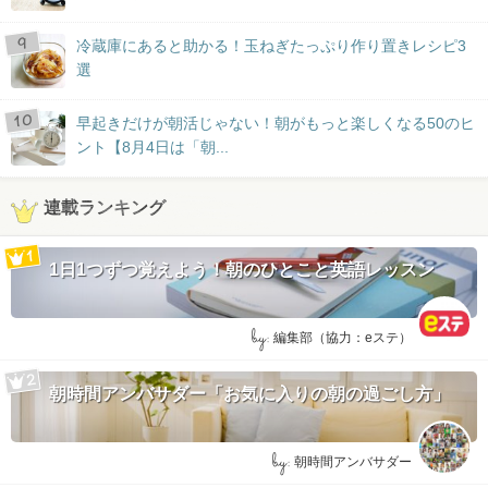
冷蔵庫にあると助かる！玉ねぎたっぷり作り置きレシピ3
選
早起きだけが朝活じゃない！朝がもっと楽しくなる50のヒ
ント【8月4日は「朝...
連載ランキング
1日1つずつ覚えよう！朝のひとこと英語レッスン
by:
編集部（協力：eステ）
朝時間アンバサダー「お気に入りの朝の過ごし方」
by:
朝時間アンバサダー