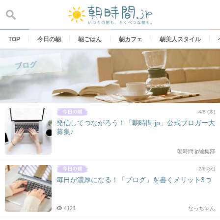
Skip
to
content
TOP
今日の朝
朝ごはん
朝カフェ
朝美人スタイル
ブログ
4/8 (木)
発信してつながろう！「朝時間.jp」公式ブロガー大
募集♪
朝時間.jp編集部
2/6 (火)
毎日が濃厚になる！「ブログ」を書くメリット3つ
4121
なっちゃん