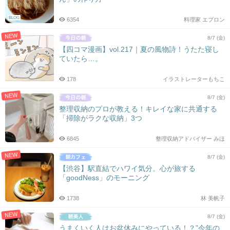
BLOG
6354
料理家 エプロン
NEW
8/7 (金)
【四コマ漫画】vol.217｜夏の風物詩！うたた寝し
ていたら…。
178
イラストレーターもちこ
NEW
8/7 (金)
整理収納のプロが教える！キレイな家に共通する
「掃除がラクな収納」3つ
6845
整理収納アドバイザー みほ
NEW
8/7 (金)
【渋谷】駅直結でハワイ気分。心が旅する
「goodNess」のモーニング
1738
林 美帆子
NEW
8/7 (金)
うまくいく人はお盆休みにやっている！？”今年の