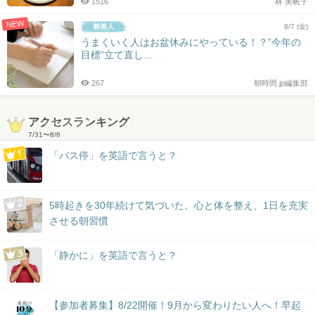
1516
林 美帆子
NEW
8/7 (金)
うまくいく人はお盆休みにやっている！？”今年の
目標”立て直し...
267
朝時間.jp編集部
アクセスランキング
7/31
〜
8/6
「バス停」を英語で言うと？
5時起きを30年続けて気づいた。心と体を整え、1日を充実
させる朝習慣
「静かに」を英語で言うと？
【参加者募集】8/22開催！9月から変わりたい人へ！早起