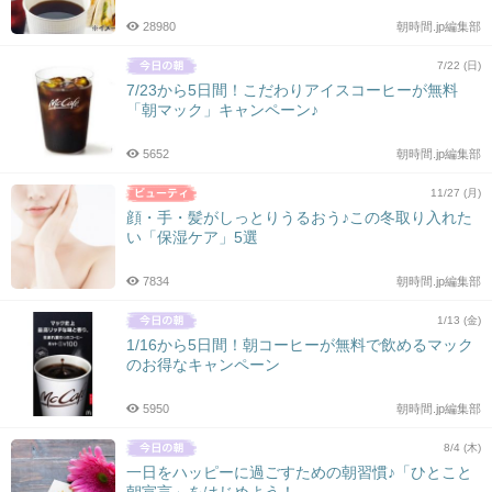
28980
朝時間.jp編集部
7/22 (日)
7/23から5日間！こだわりアイスコーヒーが無料
「朝マック」キャンペーン♪
5652
朝時間.jp編集部
11/27 (月)
顔・手・髪がしっとりうるおう♪この冬取り入れた
い「保湿ケア」5選
7834
朝時間.jp編集部
1/13 (金)
1/16から5日間！朝コーヒーが無料で飲めるマック
のお得なキャンペーン
5950
朝時間.jp編集部
8/4 (木)
一日をハッピーに過ごすための朝習慣♪「ひとこと
朝宣言」をはじめよう！