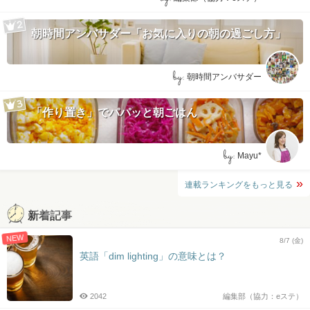
朝時間アンバサダー「お気に入りの朝の過ごし方」
by:
朝時間アンバサダー
「作り置き」でパパッと朝ごはん
by:
Mayu*
連載ランキングをもっと見る
新着記事
NEW
8/7 (金)
英語「dim lighting」の意味とは？
2042
編集部（協力：eステ）