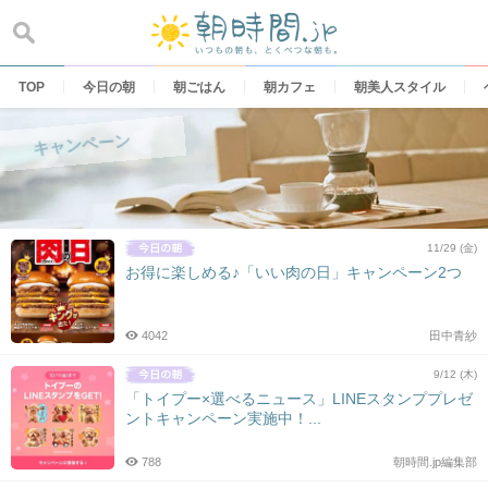
Skip
to
content
TOP
今日の朝
朝ごはん
朝カフェ
朝美人スタイル
キャンペーン
11/29 (金)
お得に楽しめる♪「いい肉の日」キャンペーン2つ
4042
田中青紗
9/12 (木)
「トイプー×選べるニュース」LINEスタンププレゼ
ントキャンペーン実施中！...
788
朝時間.jp編集部