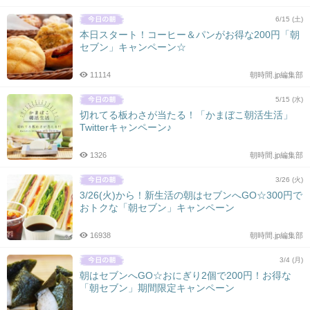
6/15 (土)
本日スタート！コーヒー＆パンがお得な200円「朝
セブン」キャンペーン☆
11114
朝時間.jp編集部
5/15 (水)
切れてる板わさが当たる！「かまぼこ朝活生活」
Twitterキャンペーン♪
1326
朝時間.jp編集部
3/26 (火)
3/26(火)から！新生活の朝はセブンへGO☆300円で
おトクな「朝セブン」キャンペーン
16938
朝時間.jp編集部
3/4 (月)
朝はセブンへGO☆おにぎり2個で200円！お得な
「朝セブン」期間限定キャンペーン