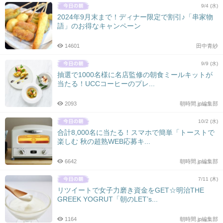
9/4 (水)
2024年9月末まで！ディナー限定で割引♪「串家物
語」のお得なキャンペーン
14601
田中青紗
9/9 (水)
抽選で1000名様に名店監修の朝食ミールキットが
当たる！UCCコーヒーのプレ...
2093
朝時間.jp編集部
10/2 (水)
合計8,000名に当たる！スマホで簡単「トーストで
楽しむ 秋の超熟WEB応募キ...
6642
朝時間.jp編集部
7/11 (木)
リツイートで女子力磨き資金をGET☆明治THE
GREEK YOGRUT「朝のLET’s...
1164
朝時間.jp編集部