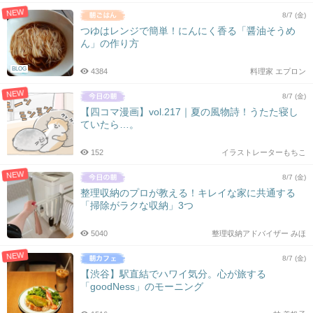
NEW
8/7 (金)
つゆはレンジで簡単！にんにく香る「醤油そうめ
ん」の作り方
BLOG
4384
料理家 エプロン
NEW
8/7 (金)
【四コマ漫画】vol.217｜夏の風物詩！うたた寝し
ていたら…。
152
イラストレーターもちこ
NEW
8/7 (金)
整理収納のプロが教える！キレイな家に共通する
「掃除がラクな収納」3つ
5040
整理収納アドバイザー みほ
NEW
8/7 (金)
【渋谷】駅直結でハワイ気分。心が旅する
「goodNess」のモーニング