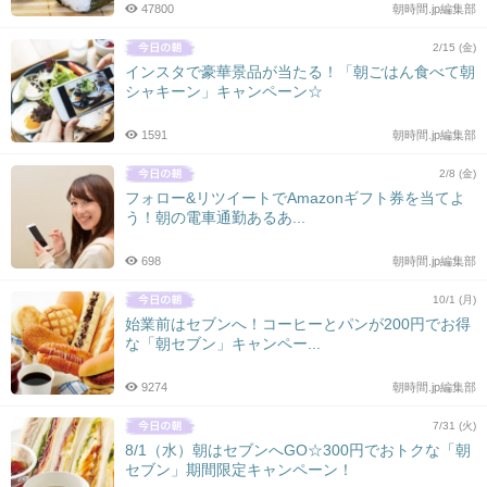
47800
朝時間.jp編集部
2/15 (金)
インスタで豪華景品が当たる！「朝ごはん食べて朝
シャキーン」キャンペーン☆
1591
朝時間.jp編集部
2/8 (金)
フォロー&リツイートでAmazonギフト券を当てよ
う！朝の電車通勤あるあ...
698
朝時間.jp編集部
10/1 (月)
始業前はセブンへ！コーヒーとパンが200円でお得
な「朝セブン」キャンペー...
9274
朝時間.jp編集部
7/31 (火)
8/1（水）朝はセブンへGO☆300円でおトクな「朝
セブン」期間限定キャンペーン！