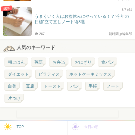
NEW
8/7 (金)
うまくいく人はお盆休みにやっている！？”今年の
目標”立て直しノート術3選
267
朝時間.jp編集部
人気のキーワード
朝ごはん
英語
お弁当
おにぎり
食パン
ダイエット
ピラティス
ホットケーキミックス
白菜
豆腐
トースト
パン
手帳
ノート
片づけ
TOP
今日の朝