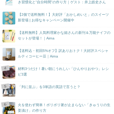
き習慣化と“自分時間”の作り方｜ゲスト：井上皓史さん
【2個で送料無料！】大好評「おかしめいと」のスイーツ
新登場 | お得なキャンペーン開催中
【送料無料】人気料理家かな姐さんの新刊＆万能ナイフの
セットが登場！｜Aima
【送料込・初回5%オフ】訳ありおトク！大好評スペシャ
ルティコーヒー豆｜Aima
材料3つだけ！暑い朝にうれしい「ひんやりおやつ」レシ
ピ3選
「列に並ぶ」を3単語の英語で言うと？
火を使わず簡単！ポリポリ箸が止まらない「きゅうりの生
姜漬け」の作り方
BLOG