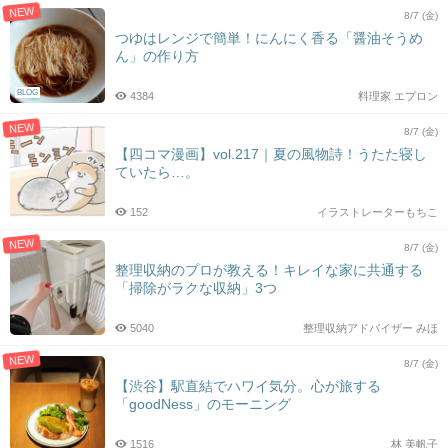
NEW
8/7 (金)
つゆはレンジで簡単！にんにく香る「醤油そうめ
ん」の作り方
BLOG
4384
料理家 エプロン
NEW
8/7 (金)
【四コマ漫画】vol.217｜夏の風物詩！うたた寝し
ていたら…。
152
イラストレーターもちこ
NEW
8/7 (金)
整理収納のプロが教える！キレイな家に共通する
「掃除がラクな収納」3つ
5040
整理収納アドバイザー みほ
NEW
8/7 (金)
【渋谷】駅直結でハワイ気分。心が旅する
「goodNess」のモーニング
1516
林 美帆子