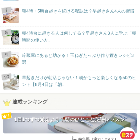
朝4時・5時台起きを続ける秘訣は？早起きさん4人の習慣
朝4時台に起きる人は何してる？早起きさん3人に学ぶ「朝
時間の使い方」
冷蔵庫にあると助かる！玉ねぎたっぷり作り置きレシピ3
選
早起きだけが朝活じゃない！朝がもっと楽しくなる50のヒ
ント【8月4日は「朝...
連載ランキング
1日1つずつ覚えよう！朝のひとこと英語レッスン
by:
編集部（協力：eステ）