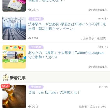
25275
朝時間.jp編集部
2/25 (木)
渋谷駅ユーザは必見♪早起きは10ポイントの得！京
王線「朝活応援キャンペーン」
2214
小原由美子（編集部）
8/10 (月)
あなたの「#夏朝」を大募集！TwitterかInstagram
でご参加ください♪
朝時間.jp編集部
新着記事
NEW
8/7 (金)
英語「dim lighting」の意味とは？
2042
編集部（協力：eステ）