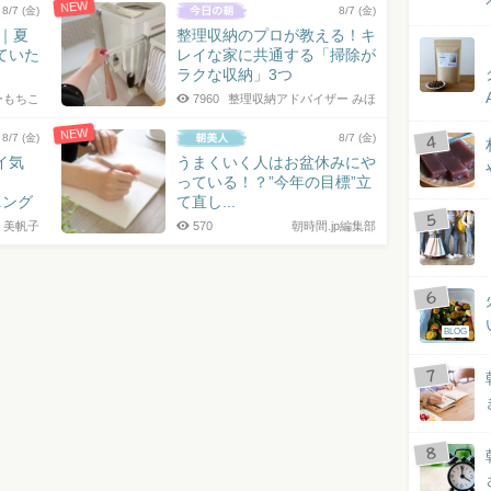
NEW
8/7 (金)
8/7 (金)
7｜夏
整理収納のプロが教える！キ
ていた
レイな家に共通する「掃除が
ラクな収納」3つ
ーもちこ
7960
整理収納アドバイザー みほ
NEW
8/7 (金)
8/7 (金)
イ気
うまくいく人はお盆休みにや
っている！？”今年の目標”立
ニング
て直し...
 美帆子
570
朝時間.jp編集部
BLOG