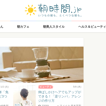
はん
朝カフェ
朝美人スタイル
ヘルス＆ビューティ
1/2 (火)
5/9 (木)
単「免
伸ばしかけヘアでもアップが
ピ3つ
できる！「逆リンパ」アレン
ジの作り方
BLOG
jp編集部
33069
ヘアメイク 森本英梨