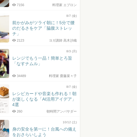
7156
料理家 エプロン
8/7 (金)
前かがみがツライ朝に！5分で腰
のだるさをケア「脇腹ストレッ
チ」
2123
ヨガ講師 高木沙織
8/3 (月)
レンジでもう一品！簡単とろ旨
「なすナムル」
34489
料理家 齋藤菜々子
8/7 (金)
レシピカードや音楽も作れる！朝
が楽しくなる「AI活用アイデア」
4選
260
朝時間アンバサダー
10/12 (土)
身の安全を第一に！台風への備え
をおさらいしよう