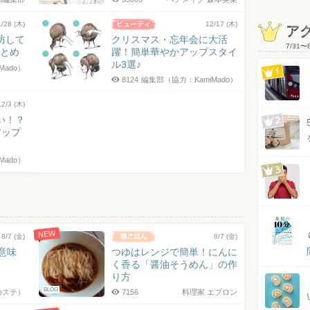
1/28 (木)
12/17 (木)
ア
坊して
クリスマス・忘年会に大活
7/31
〜
まとめ
躍！簡単華やかアップスタイ
ル3選♪
Mado）
8124
編集部（協力：KamiMado）
12/3 (木)
い！？
アップ
Mado）
NEW
8/7 (金)
8/7 (金)
の意味
つゆはレンジで簡単！にんに
く香る「醤油そうめん」の作
り方
BLOG
eステ）
7156
料理家 エプロン