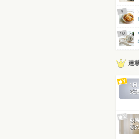
連
1
英
朝
朝