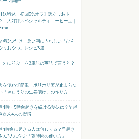
ペーン開催中
【送料込・初回5%オフ】訳ありおト
ク！大好評スペシャルティコーヒー豆｜
Aima
材料3つだけ！暑い朝にうれしい「ひん
やりおやつ」レシピ3選
「列に並ぶ」を3単語の英語で言うと？
火を使わず簡単！ポリポリ箸が止まらな
い「きゅうりの生姜漬け」の作り方
朝4時・5時台起きを続ける秘訣は？早起
きさん4人の習慣
朝4時台に起きる人は何してる？早起き
さん3人に学ぶ「朝時間の使い方」