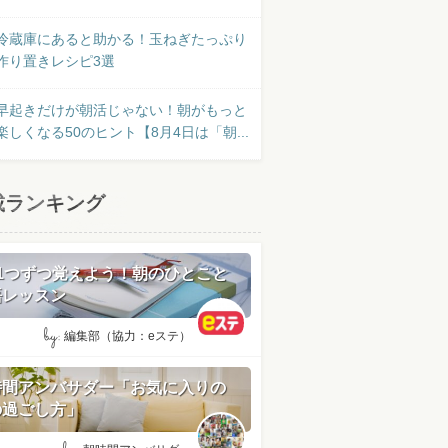
冷蔵庫にあると助かる！玉ねぎたっぷり
作り置きレシピ3選
早起きだけが朝活じゃない！朝がもっと
楽しくなる50のヒント【8月4日は「朝...
載ランキング
日1つずつ覚えよう！朝のひとこと
語レッスン
by:
編集部（協力：eステ）
時間アンバサダー「お気に入りの
の過ごし方」