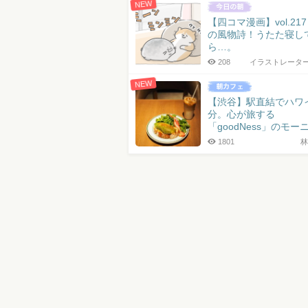
NEW
【四コマ漫画】vol.21
の風物詩！うたた寝し
ら…。
208
イラストレータ
NEW
【渋谷】駅直結でハワ
分。心が旅する
「goodNess」のモー
1801
林