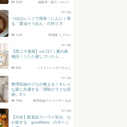
3106
編集部（協力：eステ）
8/7 (金)
つゆはレンジで簡単！にんにく香
る「醤油そうめん」の作り方
7156
料理家 エプロン
8/7 (金)
【四コマ漫画】vol.217｜夏の風
物詩！うたた寝していたら…。
208
イラストレーターもちこ
8/7 (金)
整理収納のプロが教える！キレイ
な家に共通する「掃除がラクな収
納」3つ
7960
整理収納アドバイザー みほ
8/7 (金)
【渋谷】駅直結でハワイ気分。心
が旅する「goodNess」のモーニ