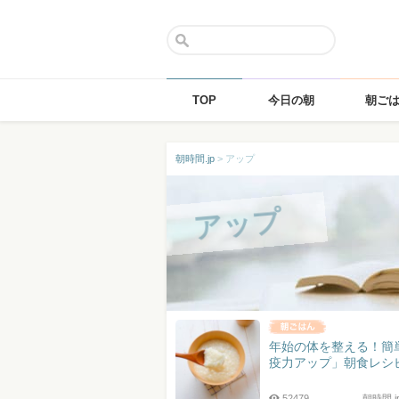
TOP
今日の朝
朝ご
Skip
朝時間.jp
>
アップ
to
content
アップ
年始の体を整える！簡
疫力アップ」朝食レシ
52479
朝時間.