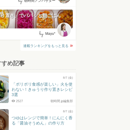
by:
朝時間アンバサダー
作り置き」でパパッと朝ごはん
by:
Mayu*
連載ランキングをもっと見る
すすめ記事
8/7 (金)
「ポリポリ食感が楽しい」火を使
わない！きゅうり作り置きレシピ
3選
2527
朝時間.jp編集部
8/7 (金)
つゆはレンジで簡単！にんにく香
る「醤油そうめん」の作り方