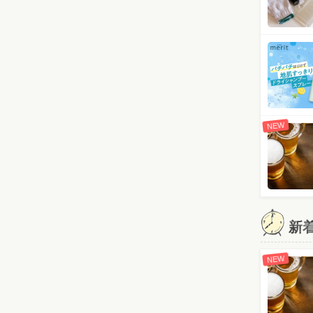
NEW
新
NEW