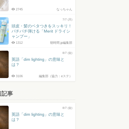
2745
なっちゃん
7/7 (月)
頭皮・髪のベタつきをスッキリ！
パチパチ弾ける「Merit ドライシ
ャンプー」
1312
朝時間.jp編集部
8/7 (金)
英語「dim lighting」の意味と
は？
3106
編集部（協力：eステ）
着記事
8/7 (金)
英語「dim lighting」の意味と
は？