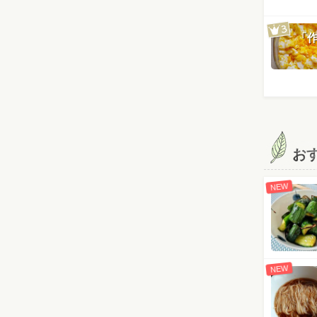
「
お
NEW
NEW