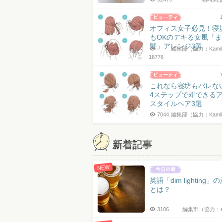
オフィス女子必見！寝
もOKのデキる女風「
髪」アレンジ3選
編集部（協力：Kami
16776
これなら寝坊もバレな
4ステップで即できる
スタイルヘア3選
7044
編集部（協力：Kami
新着記事
NEW
英語「dim lighting」
とは？
3106
編集部（協力：