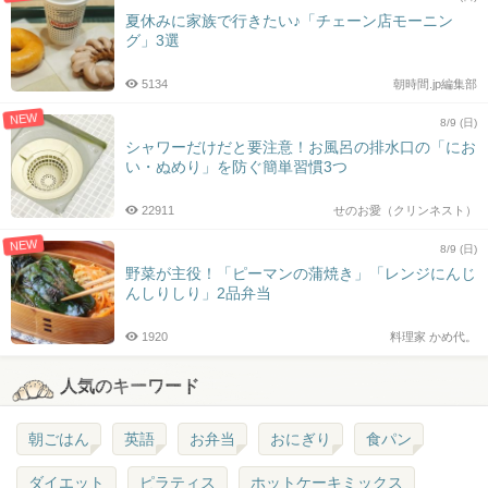
夏休みに家族で行きたい♪「チェーン店モーニン
グ」3選
5134
朝時間.jp編集部
NEW
8/9 (日)
シャワーだけだと要注意！お風呂の排水口の「にお
い・ぬめり」を防ぐ簡単習慣3つ
22911
せのお愛（クリンネスト）
NEW
8/9 (日)
野菜が主役！「ピーマンの蒲焼き」「レンジにんじ
んしりしり」2品弁当
1920
料理家 かめ代。
人気のキーワード
朝ごはん
英語
お弁当
おにぎり
食パン
ダイエット
ピラティス
ホットケーキミックス