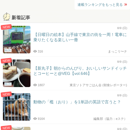
連載ランキングをもっと見る
新着記事
NEW
8/9 (日)
【日曜日の絵本】山手線で東京の街を一周！電車に
乗りたくなる楽しい一冊
BLOG
316
まっこリ〜ナ
NEW
8/9 (日)
【新丸子】朝からのんびり。おいしいサンドイッチ
とコーヒーと@VEG【vol.646】
BLOG
1807
東京ソトアサごはん会 (朝食レポーター)
NEW
8/9 (日)
動物の「檻（おり）」を1単語の英語で言うと？
9164
編集部（協力：eステ）
NEW
8/9 (日)