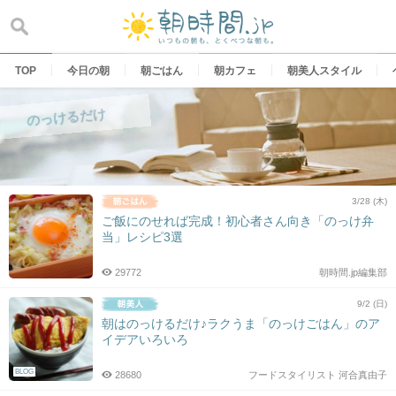
Skip
to
content
TOP
今日の朝
朝ごはん
朝カフェ
朝美人スタイル
のっけるだけ
3/28 (木)
ご飯にのせれば完成！初心者さん向き「のっけ弁
当」レシピ3選
29772
朝時間.jp編集部
9/2 (日)
朝はのっけるだけ♪ラクうま「のっけごはん」のア
イデアいろいろ
BLOG
28680
フードスタイリスト 河合真由子