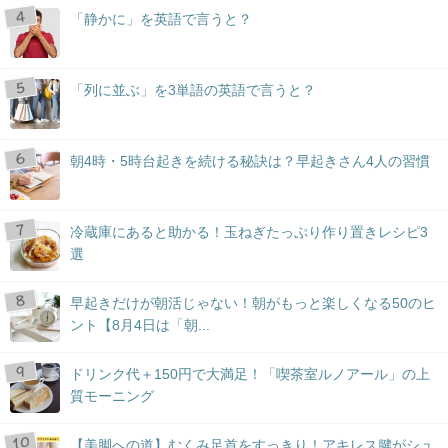
「静かに」を英語で言うと？
「列に並ぶ」を3単語の英語で言うと？
朝4時・5時台起きを続ける秘訣は？早起きさん4人の習慣
冷蔵庫にあると助かる！玉ねぎたっぷり作り置きレシピ3
選
早起きだけが朝活じゃない！朝がもっと楽しくなる50のヒ
ント【8月4日は「朝...
ドリンク代＋150円で大満足！「喫茶室ルノアール」の上
質モーニング
【美脚への道】むくみ足首をすっきり！アキレス腱がシュ