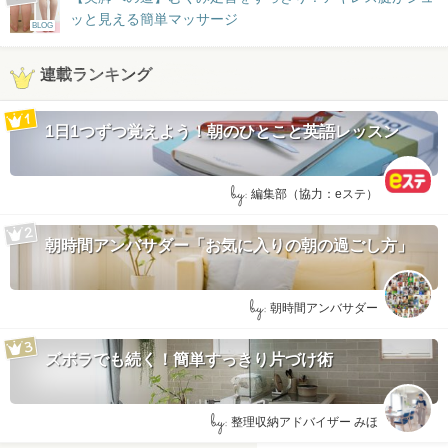
ッと見える簡単マッサージ
BLOG
連載ランキング
1日1つずつ覚えよう！朝のひとこと英語レッスン
by:
編集部（協力：eステ）
朝時間アンバサダー「お気に入りの朝の過ごし方」
by:
朝時間アンバサダー
ズボラでも続く！簡単すっきり片づけ術
by:
整理収納アドバイザー みほ