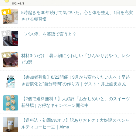
8/2
〜
8/8
5時起きを30年続けて気づいた。心と体を整え、1日を充実
させる朝習慣
「バス停」を英語で言うと？
材料3つだけ！暑い朝にうれしい「ひんやりおやつ」レシ
ピ3選
【参加者募集】8/22開催！9月から変わりたい人へ！早起
き習慣化と“自分時間”の作り方｜ゲスト：井上皓史さん
【2個で送料無料！】大好評「おかしめいと」のスイーツ
新登場 | お得なキャンペーン開催中
【送料込・初回5%オフ】訳ありおトク！大好評スペシャ
ルティコーヒー豆｜Aima