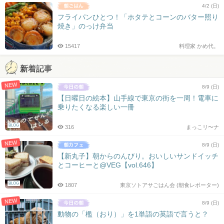
4/2 (日)
フライパンひとつ！「ホタテとコーンのバター照り
焼き」のっけ弁当
15417
料理家 かめ代。
新着記事
NEW
8/9 (日)
【日曜日の絵本】山手線で東京の街を一周！電車に
乗りたくなる楽しい一冊
BLOG
316
まっこリ〜ナ
NEW
8/9 (日)
【新丸子】朝からのんびり。おいしいサンドイッチ
とコーヒーと@VEG【vol.646】
BLOG
1807
東京ソトアサごはん会 (朝食レポーター)
NEW
8/9 (日)
動物の「檻（おり）」を1単語の英語で言うと？