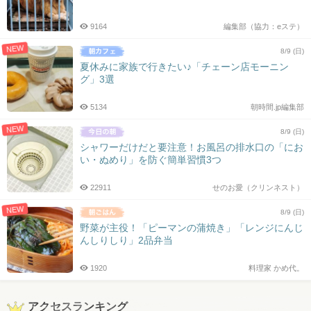
9164
編集部（協力：eステ）
NEW
8/9 (日)
夏休みに家族で行きたい♪「チェーン店モーニン
グ」3選
5134
朝時間.jp編集部
NEW
8/9 (日)
シャワーだけだと要注意！お風呂の排水口の「にお
い・ぬめり」を防ぐ簡単習慣3つ
22911
せのお愛（クリンネスト）
NEW
8/9 (日)
野菜が主役！「ピーマンの蒲焼き」「レンジにんじ
んしりしり」2品弁当
1920
料理家 かめ代。
アクセスランキング