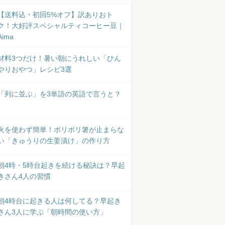
【送料込・初回5%オフ】訳ありおト
ク！大好評スペシャルティコーヒー豆｜
Aima
材料3つだけ！暑い朝にうれしい「ひん
やりおやつ」レシピ3選
「列に並ぶ」を3単語の英語で言うと？
火を使わず簡単！ポリポリ箸が止まらな
い「きゅうりの生姜漬け」の作り方
朝4時・5時台起きを続ける秘訣は？早起
きさん4人の習慣
朝4時台に起きる人は何してる？早起き
さん3人に学ぶ「朝時間の使い方」