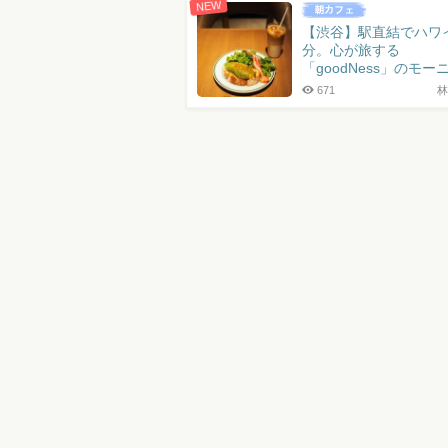
NEW
【渋谷】駅直結でハワ
分。心が旅する
「goodNess」のモー
671
林