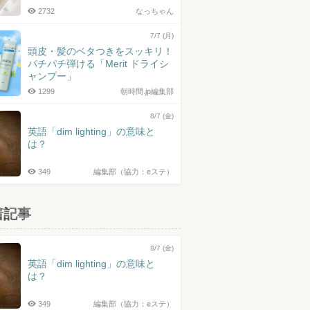
2732
なっちゃん
7/7 (月)
頭皮・髪のベタつきをスッキリ！
パチパチ弾ける「Merit ドライシ
ャンプー」
1299
朝時間.jp編集部
8/7 (金)
英語「dim lighting」の意味と
は？
349
編集部（協力：eステ）
着記事
8/7 (金)
英語「dim lighting」の意味と
は？
349
編集部（協力：eステ）