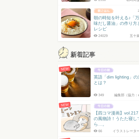
朝の時短を叶える♪「
味だし醤油」の作り方
レシピ
24029
五十
新着記事
NEW
英語「dim lighting」
とは？
349
編集部（協力：
NEW
【四コマ漫画】vol.21
の風物詩！うたた寝し
ら…。
66
イラストレータ