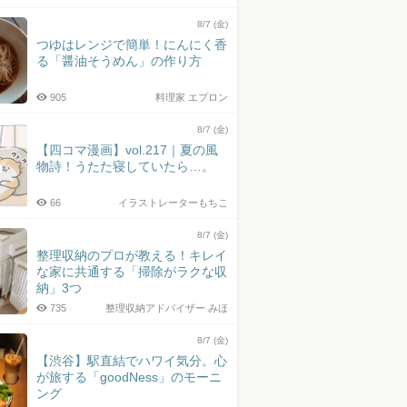
8/7 (金)
つゆはレンジで簡単！にんにく香
る「醤油そうめん」の作り方
905
料理家 エプロン
8/7 (金)
【四コマ漫画】vol.217｜夏の風
物詩！うたた寝していたら…。
66
イラストレーターもちこ
8/7 (金)
整理収納のプロが教える！キレイ
な家に共通する「掃除がラクな収
納」3つ
735
整理収納アドバイザー みほ
8/7 (金)
【渋谷】駅直結でハワイ気分。心
が旅する「goodNess」のモーニ
ング