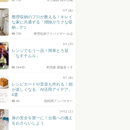
708
ヨガ講師 高木沙織
8/7 (金)
整理収納のプロが教える！キレイ
な家に共通する「掃除がラクな収
納」3つ
735
整理収納アドバイザー みほ
8/3 (月)
レンジでもう一品！簡単とろ旨
「なすナムル」
34449
料理家 齋藤菜々子
8/7 (金)
レシピカードや音楽も作れる！朝
が楽しくなる「AI活用アイデア」
4選
69
朝時間アンバサダー
10/12 (土)
身の安全を第一に！台風への備え
をおさらいしよう