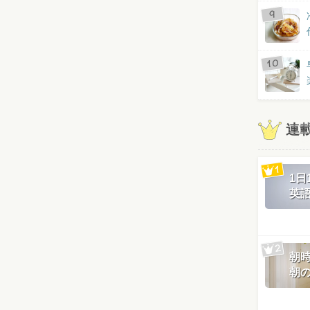
連
1
英
朝
朝