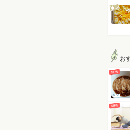
「
お
NEW
BLOG
NEW