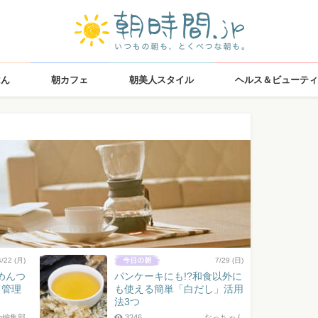
はん
朝カフェ
朝美人スタイル
ヘルス＆ビューティ
4/22 (月)
7/29 (日)
めんつ
パンケーキにも!?和食以外に
【管理
も使える簡単「白だし」活用
法3つ
jp編集部
3246
なっちゃん