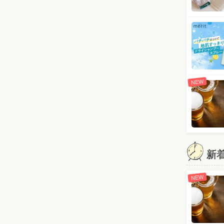
NEW
新
NEW