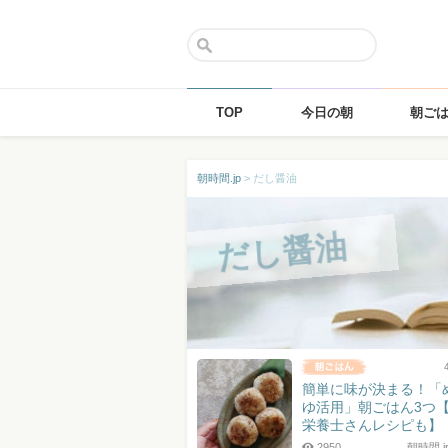
TOP
今日の朝
朝ご
Skip
朝時間.jp
>
だし醤油
to
content
だし醤油
簡単に味が決まる！「
ゆ活用」朝ごはん3つ
栄養士さんレシピも】
2950
朝時間.