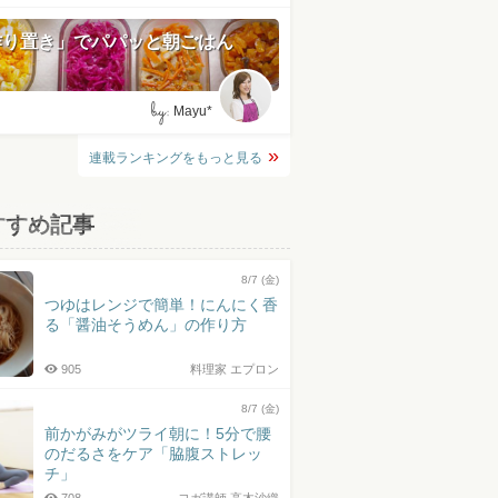
作り置き」でパパッと朝ごはん
by:
Mayu*
連載ランキングをもっと見る
すすめ記事
8/7 (金)
つゆはレンジで簡単！にんにく香
る「醤油そうめん」の作り方
905
料理家 エプロン
8/7 (金)
前かがみがツライ朝に！5分で腰
のだるさをケア「脇腹ストレッ
チ」