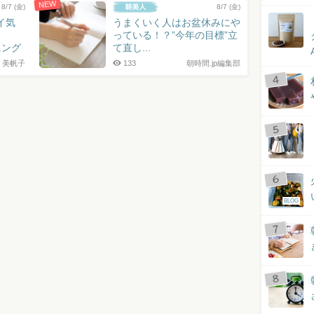
NEW
8/7 (金)
8/7 (金)
イ気
うまくいく人はお盆休みにや
っている！？”今年の目標”立
ニング
て直し...
 美帆子
133
朝時間.jp編集部
BLOG