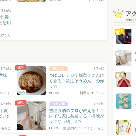
2/23 (火)
ア
万能香
7/30
〜
と活用
嵐ゆかり
NEW
8/7 (金)
8/7 (金)
の意味
つゆはレンジで簡単！にんに
く香る「醤油そうめん」の作
り方
BLOG
eステ）
905
料理家 エプロン
NEW
8/7 (金)
8/7 (金)
7｜夏
整理収納のプロが教える！キ
ていた
レイな家に共通する「掃除が
ラクな収納」3つ
ーもちこ
735
整理収納アドバイザー みほ