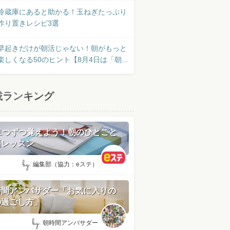
冷蔵庫にあると助かる！玉ねぎたっぷり
作り置きレシピ3選
早起きだけが朝活じゃない！朝がもっと
楽しくなる50のヒント【8月4日は「朝...
載ランキング
日1つずつ覚えよう！朝のひとこと
語レッスン
by:
編集部（協力：eステ）
時間アンバサダー「お気に入りの
の過ごし方」
by:
朝時間アンバサダー