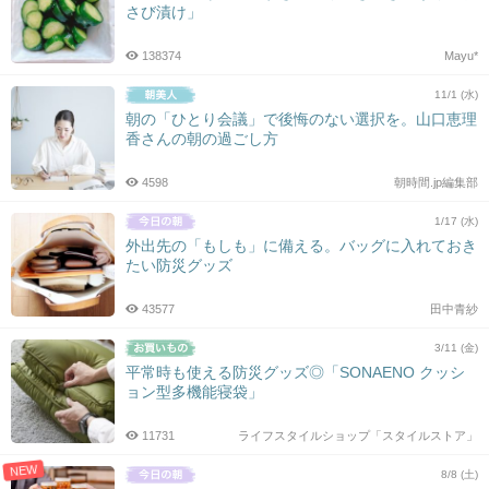
さび漬け」
138374
Mayu*
11/1 (水)
朝の「ひとり会議」で後悔のない選択を。山口恵理
香さんの朝の過ごし方
4598
朝時間.jp編集部
1/17 (水)
外出先の「もしも」に備える。バッグに入れておき
たい防災グッズ
43577
田中青紗
3/11 (金)
平常時も使える防災グッズ◎「SONAENO クッシ
ョン型多機能寝袋」
11731
ライフスタイルショップ「スタイルストア」
NEW
8/8 (土)