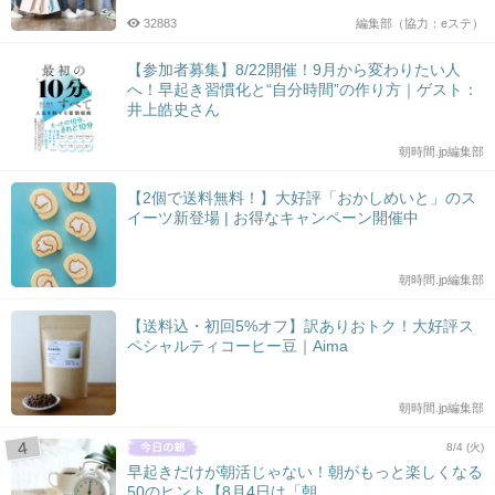
32883
編集部（協力：eステ）
【参加者募集】8/22開催！9月から変わりたい人
へ！早起き習慣化と“自分時間”の作り方｜ゲスト：
井上皓史さん
朝時間.jp編集部
【2個で送料無料！】大好評「おかしめいと」のス
イーツ新登場 | お得なキャンペーン開催中
朝時間.jp編集部
【送料込・初回5%オフ】訳ありおトク！大好評ス
ペシャルティコーヒー豆｜Aima
朝時間.jp編集部
8/4 (火)
早起きだけが朝活じゃない！朝がもっと楽しくなる
50のヒント【8月4日は「朝...