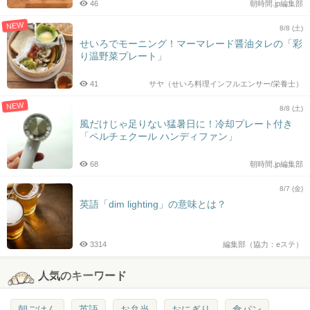
46
朝時間.jp編集部
NEW
8/8 (土)
せいろでモーニング！マーマレード醤油タレの「彩
り温野菜プレート」
41
サヤ（せいろ料理インフルエンサー/栄養士）
NEW
8/8 (土)
風だけじゃ足りない猛暑日に！冷却プレート付き
「ペルチェクール ハンディファン」
68
朝時間.jp編集部
8/7 (金)
英語「dim lighting」の意味とは？
3314
編集部（協力：eステ）
人気のキーワード
朝ごはん
英語
お弁当
おにぎり
食パン