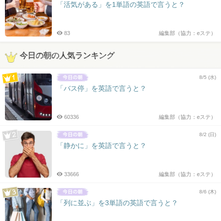
「活気がある」を1単語の英語で言うと？
83
編集部（協力：eステ）
今日の朝の人気ランキング
8/5 (水)
「バス停」を英語で言うと？
60336
編集部（協力：eステ）
8/2 (日)
「静かに」を英語で言うと？
33666
編集部（協力：eステ）
8/6 (木)
「列に並ぶ」を3単語の英語で言うと？