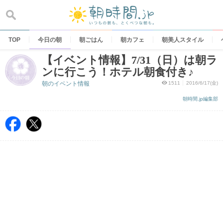
Skip
to
content
TOP
今日の朝
朝ごはん
朝カフェ
朝美人スタイル
【イベント情報】7/31（日）は朝ラ
ンに行こう！ホテル朝食付き♪
朝のイベント情報
1511
2016/6/17(金)
朝時間.jp編集部