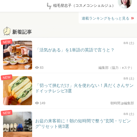
by:
稲毛登志子（コスメコンシェルジュ）
連載ランキングをもっと見る
新着記事
NEW
8/8 (土)
「活気がある」を1単語の英語で言うと？
83
編集部（協力：eステ）
NEW
8/8 (土)
「切って挟むだけ」火を使わない！具だくさんサン
ドイッチレシピ3選
149
朝時間.jp編集部
NEW
8/8 (土)
お盆の来客前に！朝の短時間で整う“玄関・リビン
グ”リセット術3選