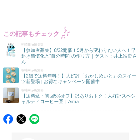
この記事もチェック
朝時間.jp編集部
【参加者募集】8/22開催！9月から変わりたい人へ！早
起き習慣化と“自分時間”の作り方｜ゲスト：井上皓史さ
ん
朝時間.jp編集部
【2個で送料無料！】大好評「おかしめいと」のスイー
ツ新登場 | お得なキャンペーン開催中
朝時間.jp編集部
【送料込・初回5%オフ】訳ありおトク！大好評スペシ
ャルティコーヒー豆｜Aima