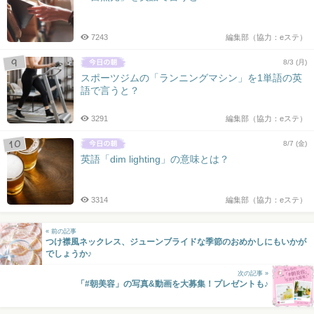
7243
編集部（協力：eステ）
8/3 (月)
スポーツジムの「ランニングマシン」を1単語の英
語で言うと？
3291
編集部（協力：eステ）
8/7 (金)
英語「dim lighting」の意味とは？
3314
編集部（協力：eステ）
« 前の記事
つけ襟風ネックレス、ジューンブライドな季節のおめかしにもいかが
でしょうか♪
次の記事 »
「#朝美容」の写真&動画を大募集！プレゼントも♪