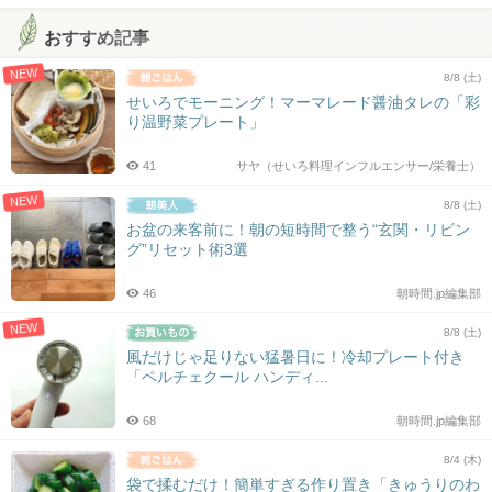
おすすめ記事
NEW
8/8 (土)
せいろでモーニング！マーマレード醤油タレの「彩
り温野菜プレート」
41
サヤ（せいろ料理インフルエンサー/栄養士）
NEW
8/8 (土)
お盆の来客前に！朝の短時間で整う“玄関・リビン
グ”リセット術3選
46
朝時間.jp編集部
NEW
8/8 (土)
風だけじゃ足りない猛暑日に！冷却プレート付き
「ペルチェクール ハンディ...
68
朝時間.jp編集部
8/4 (木)
袋で揉むだけ！簡単すぎる作り置き「きゅうりのわ