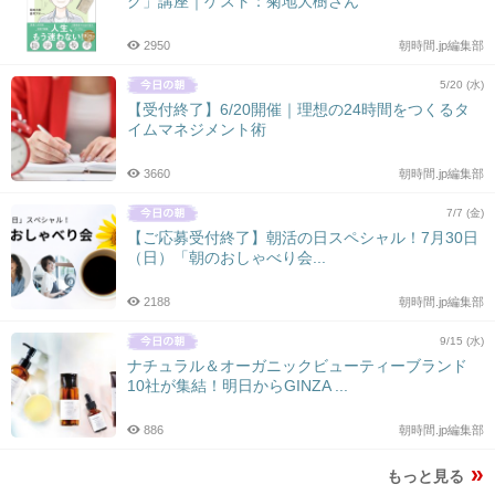
グ」講座｜ゲスト：菊地大樹さん
2950
朝時間.jp編集部
5/20 (水)
【受付終了】6/20開催｜理想の24時間をつくるタ
イムマネジメント術
3660
朝時間.jp編集部
7/7 (金)
【ご応募受付終了】朝活の日スペシャル！7月30日
（日）「朝のおしゃべり会...
2188
朝時間.jp編集部
9/15 (水)
ナチュラル＆オーガニックビューティーブランド
10社が集結！明日からGINZA ...
886
朝時間.jp編集部
もっと見る