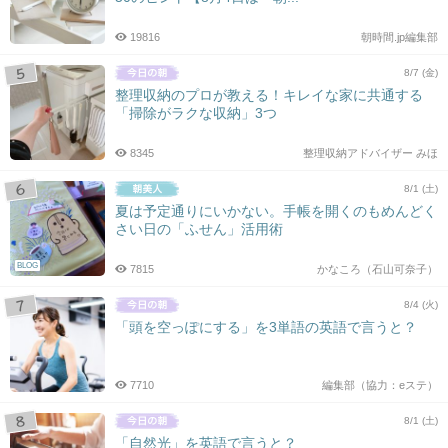
19816
朝時間.jp編集部
8/7 (金)
整理収納のプロが教える！キレイな家に共通する
「掃除がラクな収納」3つ
8345
整理収納アドバイザー みほ
8/1 (土)
夏は予定通りにいかない。手帳を開くのもめんどく
さい日の「ふせん」活用術
BLOG
7815
かなころ（石山可奈子）
8/4 (火)
「頭を空っぽにする」を3単語の英語で言うと？
7710
編集部（協力：eステ）
8/1 (土)
「自然光」を英語で言うと？