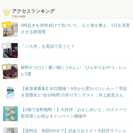
アクセスランキング
7/31
〜
8/6
5時起きを30年続けて気づいた。心と体を整え、1日を充実
させる朝習慣
「バス停」を英語で言うと？
材料3つだけ！暑い朝にうれしい「ひんやりおやつ」レシ
ピ3選
【参加者募集】8/22開催！9月から変わりたい人へ！早起
き習慣化と“自分時間”の作り方｜ゲスト：井上皓史さん
【2個で送料無料！】大好評「おかしめいと」のスイーツ
新登場 | お得なキャンペーン開催中
【送料込・初回5%オフ】訳ありおトク！大好評スペシャ