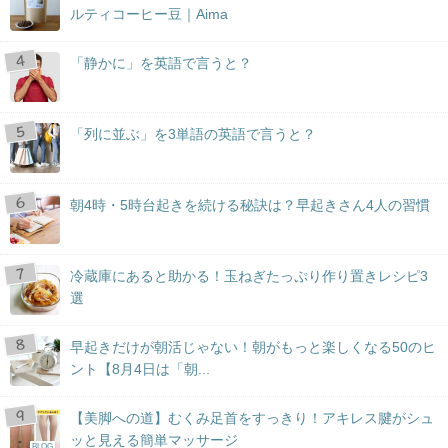
ルティコーヒー豆｜Aima
「静かに」を英語で言うと？
「列に並ぶ」を3単語の英語で言うと？
朝4時・5時台起きを続ける秘訣は？早起きさん4人の習慣
冷蔵庫にあると助かる！玉ねぎたっぷり作り置きレシピ3
選
早起きだけが朝活じゃない！朝がもっと楽しくなる50のヒ
ント【8月4日は「朝...
【美脚への道】むくみ足首をすっきり！アキレス腱がシュ
ッと見える簡単マッサージ
BLOG