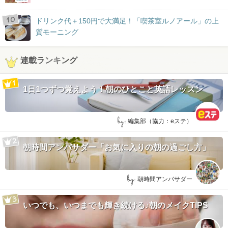
ドリンク代＋150円で大満足！「喫茶室ルノアール」の上
質モーニング
連載ランキング
1日1つずつ覚えよう！朝のひとこと英語レッスン
by:
編集部（協力：eステ）
朝時間アンバサダー「お気に入りの朝の過ごし方」
by:
朝時間アンバサダー
いつでも、いつまでも輝き続ける♪朝のメイクTIPS