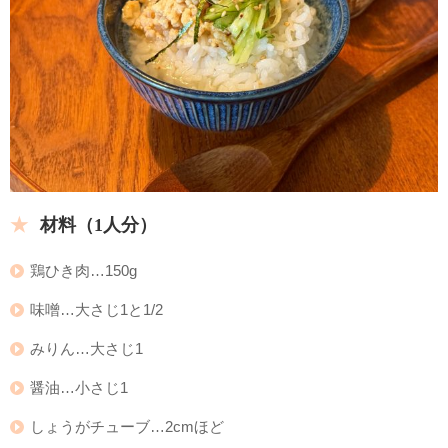
材料（1人分）
鶏ひき肉…150g
味噌…大さじ1と1/2
みりん…大さじ1
醤油…小さじ1
しょうがチューブ…2cmほど