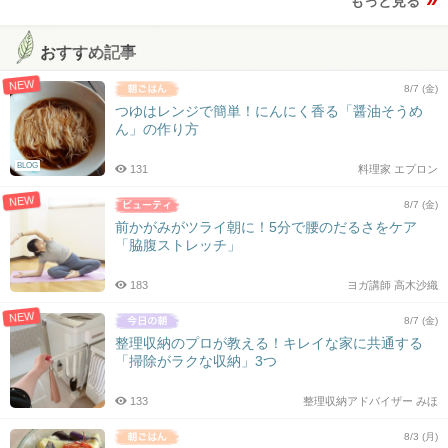
もっと見る
おすすめ記事
NEW
8/7 (金)
つゆはレンジで簡単！にんにく香る「醤油そうめ
ん」の作り方
BLOG
131
料理家 エプロン
NEW
8/7 (金)
前かがみがツライ朝に！5分で腰のだるさをケア
「脇腹ストレッチ」
183
ヨガ講師 高木沙織
NEW
8/7 (金)
整理収納のプロが教える！キレイな家に共通する
「掃除がラクな収納」3つ
133
整理収納アドバイザー みほ
8/3 (月)