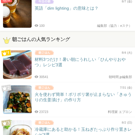
NEW
8/7 (金)
英語「dim lighting」の意味とは？
100
編集部（協力：eステ）
朝ごはんの人気ランキング
8/4 (火)
材料3つだけ！暑い朝にうれしい「ひんやりおや
つ」レシピ3選
30541
朝時間.jp編集部
7/31 (金)
火を使わず簡単！ポリポリ箸が止まらない「きゅう
りの生姜漬け」の作り方
BLOG
23723
料理家 エプロン
8/2 (日)
冷蔵庫にあると助かる！玉ねぎたっぷり作り置きレ
シピ3選