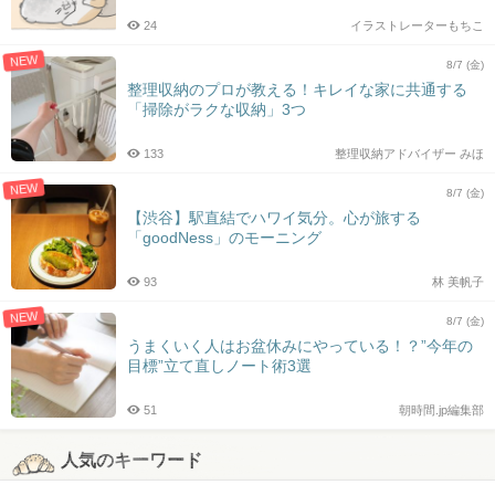
24
イラストレーターもちこ
NEW
8/7 (金)
整理収納のプロが教える！キレイな家に共通する
「掃除がラクな収納」3つ
133
整理収納アドバイザー みほ
NEW
8/7 (金)
【渋谷】駅直結でハワイ気分。心が旅する
「goodNess」のモーニング
93
林 美帆子
NEW
8/7 (金)
うまくいく人はお盆休みにやっている！？”今年の
目標”立て直しノート術3選
51
朝時間.jp編集部
人気のキーワード