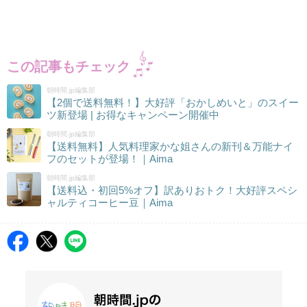
この記事もチェック
朝時間.jp編集部
【2個で送料無料！】大好評「おかしめいと」のスイー
ツ新登場 | お得なキャンペーン開催中
朝時間.jp編集部
【送料無料】人気料理家かな姐さんの新刊＆万能ナイ
フのセットが登場！｜Aima
朝時間.jp編集部
【送料込・初回5%オフ】訳ありおトク！大好評スペシ
ャルティコーヒー豆｜Aima