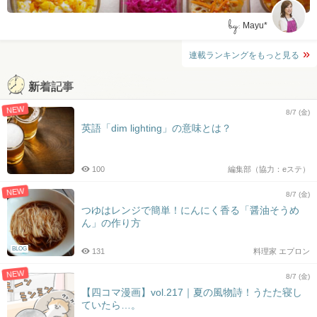
by:
Mayu*
連載ランキングをもっと見る
新着記事
NEW
8/7 (金)
英語「dim lighting」の意味とは？
100
編集部（協力：eステ）
NEW
8/7 (金)
つゆはレンジで簡単！にんにく香る「醤油そうめ
ん」の作り方
BLOG
131
料理家 エプロン
NEW
8/7 (金)
【四コマ漫画】vol.217｜夏の風物詩！うたた寝し
ていたら…。