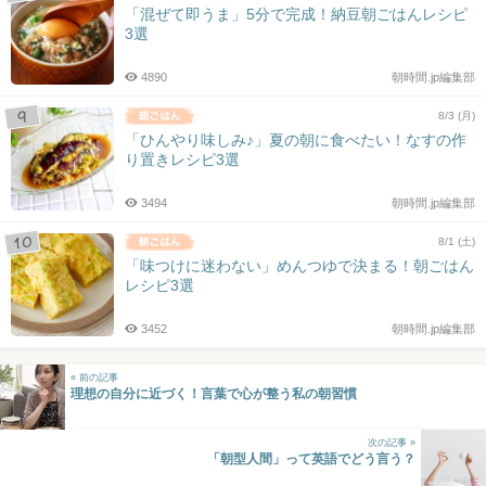
「混ぜて即うま」5分で完成！納豆朝ごはんレシピ
3選
4890
朝時間.jp編集部
8/3 (月)
「ひんやり味しみ♪」夏の朝に食べたい！なすの作
り置きレシピ3選
3494
朝時間.jp編集部
8/1 (土)
「味つけに迷わない」めんつゆで決まる！朝ごはん
レシピ3選
3452
朝時間.jp編集部
« 前の記事
理想の自分に近づく！言葉で心が整う私の朝習慣
次の記事 »
「朝型人間」って英語でどう言う？