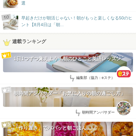
選
早起きだけが朝活じゃない！朝がもっと楽しくなる50のヒ
ント【8月4日は「朝...
連載ランキング
1日1つずつ覚えよう！朝のひとこと英語レッスン
by:
編集部（協力：eステ）
朝時間アンバサダー「お気に入りの朝の過ごし方」
by:
朝時間アンバサダー
「作り置き」でパパッと朝ごはん