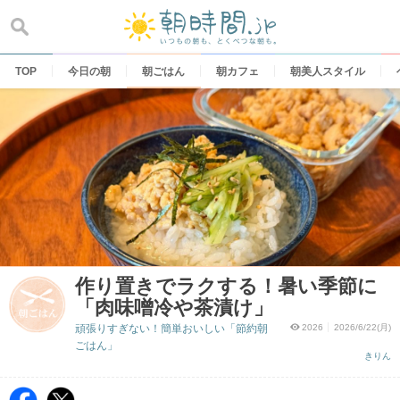
Skip
to
content
TOP
今日の朝
朝ごはん
朝カフェ
朝美人スタイル
作り置きでラクする！暑い季節に
「肉味噌冷や茶漬け」
頑張りすぎない！簡単おいしい「節約朝
2026
2026/6/22(月)
ごはん」
きりん