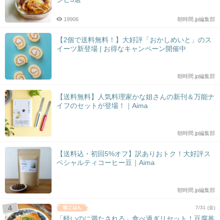
19906
朝時間.jp編集部
【2個で送料無料！】大好評「おかしめいと」のス
イーツ新登場 | お得なキャンペーン開催中
朝時間.jp編集部
【送料無料】人気料理家かな姐さんの新刊＆万能ナ
イフのセットが登場！｜Aima
朝時間.jp編集部
【送料込・初回5%オフ】訳ありおトク！大好評ス
ペシャルティコーヒー豆｜Aima
朝時間.jp編集部
7/31 (金)
「軽いのに満たされる」食べ過ぎリセット！豆腐丼