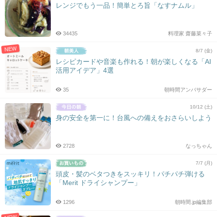
レンジでもう一品！簡単とろ旨「なすナムル」
34435
料理家 齋藤菜々子
NEW
8/7 (金)
レシピカードや音楽も作れる！朝が楽しくなる「AI
活用アイデア」4選
35
朝時間アンバサダー
10/12 (土)
身の安全を第一に！台風への備えをおさらいしよう
2728
なっちゃん
7/7 (月)
頭皮・髪のベタつきをスッキリ！パチパチ弾ける
「Merit ドライシャンプー」
1296
朝時間.jp編集部