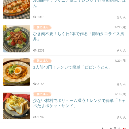
冷凍餃子でラザニア風に！レンジで作る節約朝ごは
ん
2313
きりん
7/27 (月)
ひき肉不要！ちくわ2本で作る「節約タコライス風
丼」
1231
きりん
7/20 (月)
1人前40円！レンジで簡単「ビビンうどん」
3153
きりん
7/13 (月)
少ない材料でボリューム満点！レンジで簡単「キャ
ベたまポケットサンド」
3789
きりん