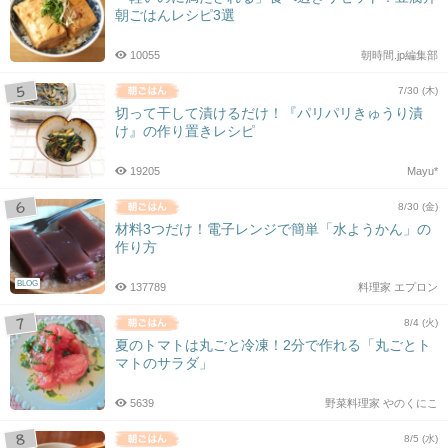
朝ごはんレシピ3選
10055
朝時間.jp編集部
7/30 (木)
切って干して漬けるだけ！『パリパリきゅうり漬
け』の作り置きレシピ
19205
Mayu*
8/30 (金)
材料3つだけ！電子レンジで簡単「水ようかん」の
作り方
BLOG
137789
料理家 エプロン
8/4 (火)
夏のトマトは丸ごと冷凍！2分で作れる「丸ごとト
マトのサラダ」
5639
野菜料理家 やのくにこ
8/5 (水)