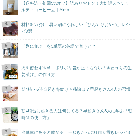
【送料込・初回5%オフ】訳ありおトク！大好評スペシャ
ルティコーヒー豆｜Aima
材料3つだけ！暑い朝にうれしい「ひんやりおやつ」レシ
ピ3選
「列に並ぶ」を3単語の英語で言うと？
火を使わず簡単！ポリポリ箸が止まらない「きゅうりの生
姜漬け」の作り方
BLOG
朝4時・5時台起きを続ける秘訣は？早起きさん4人の習慣
朝4時台に起きる人は何してる？早起きさん3人に学ぶ「朝
時間の使い方」
冷蔵庫にあると助かる！玉ねぎたっぷり作り置きレシピ3