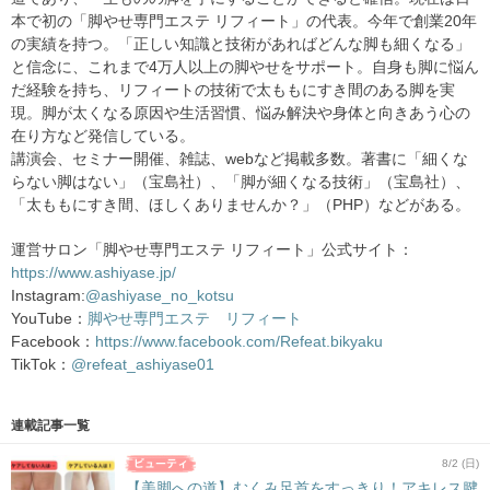
本で初の「脚やせ専門エステ リフィート」の代表。今年で創業20年
の実績を持つ。「正しい知識と技術があればどんな脚も細くなる」
と信念に、これまで4万人以上の脚やせをサポート。自身も脚に悩ん
だ経験を持ち、リフィートの技術で太ももにすき間のある脚を実
現。脚が太くなる原因や生活習慣、悩み解決や身体と向きあう心の
在り方など発信している。
講演会、セミナー開催、雑誌、webなど掲載多数。著書に「細くな
らない脚はない」（宝島社）、「脚が細くなる技術」（宝島社）、
「太ももにすき間、ほしくありませんか？」（PHP）などがある。
運営サロン「脚やせ専門エステ リフィート」公式サイト：
https://www.ashiyase.jp/
Instagram:
@ashiyase_no_kotsu
YouTube：
脚やせ専門エステ リフィート
Facebook：
https://www.facebook.com/Refeat.bikyaku
TikTok：
@refeat_ashiyase01
連載記事一覧
8/2 (日)
【美脚への道】むくみ足首をすっきり！アキレス腱