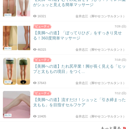
がシュッと見える簡単マッサージ
BLOG
16321
金井志江（脚やせコンサルタント）
7/26 (日)
【美脚への道】「ぼってりひざ」をすっきり見せ
る！360度簡単マッサージ
BLOG
46315
金井志江（脚やせコンサルタント）
7/19 (日)
【美脚への道】たれ尻卒業！脚が長く見える「ヒッ
プと太ももの境目」をつく...
BLOG
37643
金井志江（脚やせコンサルタント）
7/12 (日)
【美脚への道】流すだけ！シュッと「引き締まった
太もも」を目指すセルフケア
BLOG
10405
金井志江（脚やせコンサルタント）
もっと見る