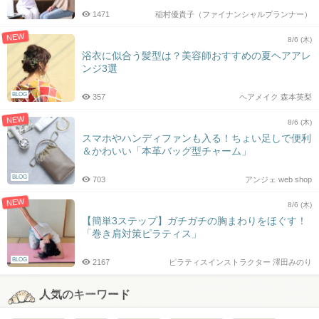
1471
稲村優貴子（ファイナンシャルプランナー）
NEW
8/6 (木)
浴衣に似合う髪型は？美容師おすすめの夏ヘアアレ
ンジ3選
BLOG
357
ヘアメイク 森本英梨
NEW
8/6 (木)
スマホやハンディファンも入る！ちょい足しで便利
＆かわいい「本革バッグ型チャーム」
BLOG
703
アンジェ web shop
NEW
8/6 (木)
【簡単3ステップ】ガチガチの胸まわりをほぐす！
「巻き肩対策ピラティス」
BLOG
2167
ピラティスインストラクター 澤田みのり
人気のキーワード