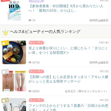
8/6 (木)
【参加者募集・8/22開催】9月から変わりたい人
へ！「最初の10分」からはじ...
74
朝時間.jp編集部
ヘルス&ビューティーの人気ランキング
7/30 (木)
昔より体重が戻りにくい…と感じたら！「太りにく
い体」をつくる朝習慣3つ
16710
朝時間.jp編集部
8/2 (日)
【美脚への道】むくみ足首をすっきり！アキレス腱
がシュッと見える簡単マッサージ
BLOG
16321
金井志江（脚やせコンサルタント）
8/2 (日)
ファンデの上からどうする？真夏の「日焼け止め塗
り直し」メイク術