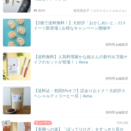
8044
稲毛登志子（コスメコンシェルジュ）
【2個で送料無料！】大好評「おかしめいと」のス
イーツ新登場 | お得なキャンペーン開催中
朝時間.jp編集部
【送料無料】人気料理家かな姐さんの新刊＆万能ナ
イフのセットが登場！｜Aima
朝時間.jp編集部
【送料込・初回5%オフ】訳ありおトク！大好評ス
ペシャルティコーヒー豆｜Aima
朝時間.jp編集部
7/26 (日)
【美脚への道】「ぼってりひざ」をすっきり見せ