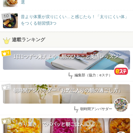
選
昔より体重が戻りにくい…と感じたら！「太りにくい体」
をつくる朝習慣3つ
連載ランキング
1日1つずつ覚えよう！朝のひとこと英語レッスン
by:
編集部（協力：eステ）
朝時間アンバサダー「お気に入りの朝の過ごし方」
by:
朝時間アンバサダー
「作り置き」でパパッと朝ごはん