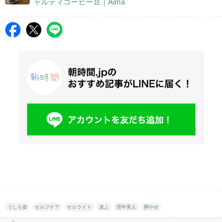
ャルティコーヒー豆｜Aima
うしろ姿
セルフケア
セルライト
皮ふ
背中美人
脚やせ