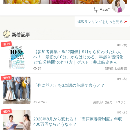
by:
Mayu*
連載ランキングをもっと見る
新着記事
NEW
8/6 (木)
【参加者募集・8/22開催】9月から変わりたい人
へ！「最初の10分」からはじめる、早起き習慣化
と“自分時間”の作り方｜ゲスト：井上皓史さん
74
朝時間.jp編集部
NEW
8/6 (木)
「列に並ぶ」を3単語の英語で言うと？
28246
編集部（協力：eステ）
NEW
8/6 (木)
2026年8月から変わる！「高額療養費制度」年収
400万円ならどうなる？