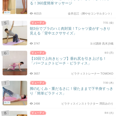
る！360度簡単マッサージ
BLOG
46315
金井志江（脚やせコンサルタント）
7/31 (金)
朝3分でブラのハミ肉対策！Tシャツ姿がすっきり
見える「背中エクササイズ」
3747
ヨガ講師 高木沙織
8/3 (月)
【10回で上向きヒップ】垂れ尻を引き上げる！
「パーフェクトピーチ・ピラティス」
3657
ピラティストレーナー TOMOKO
7/30 (木)
脚のむくみ・重だるさに！寝たままで下半身すっき
り「簡単ピラティス」
BLOG
2498
ピラティスインストラクター 澤田みのり
8/4 (火)