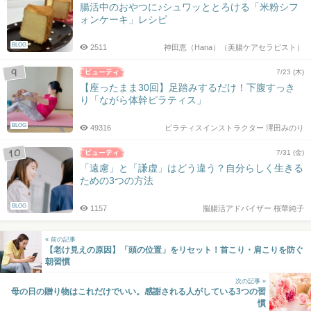
腸活中のおやつに♪シュワッととろける「米粉シフ
ォンケーキ」レシピ
BLOG
2511
神田恵（Hana）（美腸ケアセラピスト）
7/23 (木)
【座ったまま30回】足踏みするだけ！下腹すっき
り「ながら体幹ピラティス」
BLOG
49316
ピラティスインストラクター 澤田みのり
7/31 (金)
「遠慮」と「謙虚」はどう違う？自分らしく生きる
ための3つの方法
BLOG
1157
脳腸活アドバイザー 桜華純子
« 前の記事
【老け見えの原因】「頭の位置」をリセット！首こり・肩こりを防ぐ
朝習慣
次の記事 »
母の日の贈り物はこれだけでいい。感謝される人がしている3つの習
慣