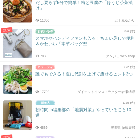
だし要らず5分で簡単！梅と豆腐の「ほうじ茶茶漬
け」
11336
五十嵐ゆかり
NEW
8/6 (木)
スマホやハンディファンも入る！ちょい足しで便利
＆かわいい「本革バッグ型...
BLOG
703
アンジェ web shop
8/2 (火)
誰でもできる！夏に代謝を上げて痩せるヒント3つ
17792
ダイエットインストラクター岩瀬結暉
1/16 (火)
朝時間.jp編集部の「地震対策」やっていること10
選
4889
朝時間.jp編集部
NEW