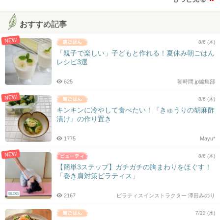
おすすめ記事
NEW
8/6 (木)
「親子で楽しい」子どもと作れる！夏休み朝ごはん
レシピ3選
625
朝時間.jp編集部
NEW
8/6 (木)
キンキンに冷やして食べたい！『きゅうりの胡麻酢
漬け』の作り置き
1775
Mayu*
NEW
8/6 (木)
【簡単3ステップ】ガチガチの胸まわりをほぐす！
「巻き肩対策ピラティス」
BLOG
2167
ピラティスインストラクター 澤田みのり
7/22 (水)