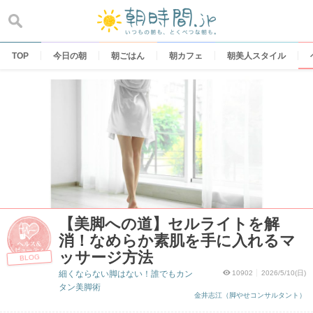
Skip
to
content
TOP
今日の朝
朝ごはん
朝カフェ
朝美人スタイル
【美脚への道】セルライトを解
消！なめらか素肌を手に入れるマ
ッサージ方法
BLOG
細くならない脚はない！誰でもカン
10902
2026/5/10(日)
タン美脚術
金井志江（脚やせコンサルタント）