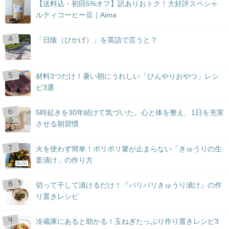
【送料込・初回5%オフ】訳ありおトク！大好評スペシャ
ルティコーヒー豆｜Aima
「日陰（ひかげ）」を英語で言うと？
材料3つだけ！暑い朝にうれしい「ひんやりおやつ」レシ
ピ3選
5時起きを30年続けて気づいた。心と体を整え、1日を充実
させる朝習慣
火を使わず簡単！ポリポリ箸が止まらない「きゅうりの生
姜漬け」の作り方
BLOG
切って干して漬けるだけ！『パリパリきゅうり漬け』の作
り置きレシピ
冷蔵庫にあると助かる！玉ねぎたっぷり作り置きレシピ3