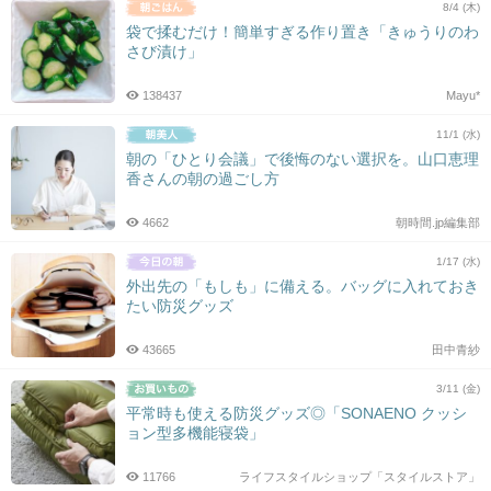
8/4 (木)
袋で揉むだけ！簡単すぎる作り置き「きゅうりのわ
さび漬け」
138437
Mayu*
11/1 (水)
朝の「ひとり会議」で後悔のない選択を。山口恵理
香さんの朝の過ごし方
4662
朝時間.jp編集部
1/17 (水)
外出先の「もしも」に備える。バッグに入れておき
たい防災グッズ
43665
田中青紗
3/11 (金)
平常時も使える防災グッズ◎「SONAENO クッシ
ョン型多機能寝袋」
11766
ライフスタイルショップ「スタイルストア」