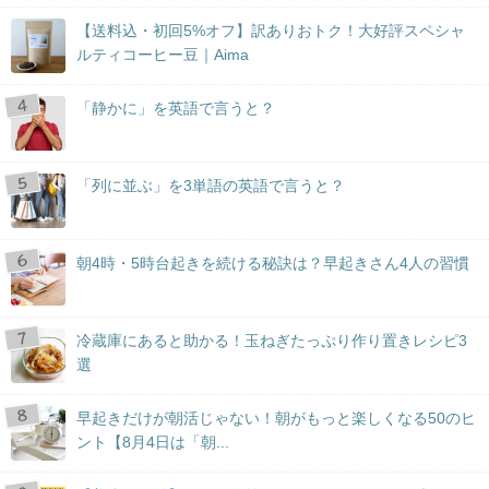
【送料込・初回5%オフ】訳ありおトク！大好評スペシャ
ルティコーヒー豆｜Aima
「静かに」を英語で言うと？
「列に並ぶ」を3単語の英語で言うと？
朝4時・5時台起きを続ける秘訣は？早起きさん4人の習慣
冷蔵庫にあると助かる！玉ねぎたっぷり作り置きレシピ3
選
早起きだけが朝活じゃない！朝がもっと楽しくなる50のヒ
ント【8月4日は「朝...