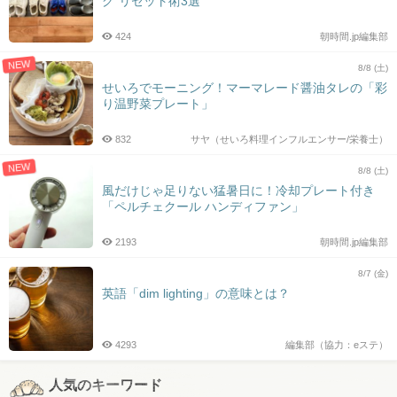
グ”リセット術3選
424
朝時間.jp編集部
NEW
8/8 (土)
せいろでモーニング！マーマレード醤油タレの「彩
り温野菜プレート」
832
サヤ（せいろ料理インフルエンサー/栄養士）
NEW
8/8 (土)
風だけじゃ足りない猛暑日に！冷却プレート付き
「ペルチェクール ハンディファン」
2193
朝時間.jp編集部
8/7 (金)
英語「dim lighting」の意味とは？
4293
編集部（協力：eステ）
人気のキーワード