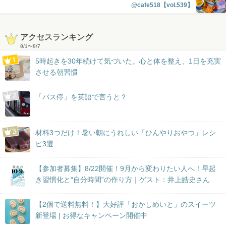
@cafe518【vol.539】
アクセスランキング
8/1
〜
8/7
5時起きを30年続けて気づいた。心と体を整え、1日を充実
させる朝習慣
「バス停」を英語で言うと？
材料3つだけ！暑い朝にうれしい「ひんやりおやつ」レシ
ピ3選
【参加者募集】8/22開催！9月から変わりたい人へ！早起
き習慣化と“自分時間”の作り方｜ゲスト：井上皓史さん
【2個で送料無料！】大好評「おかしめいと」のスイーツ
新登場 | お得なキャンペーン開催中