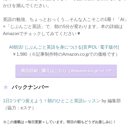
かけを掴んでください。
英語の勉強、ちょっとおっくう…そんな人こそこの1冊！「AI」
×「じぶんごと英語」で、朝の5分が変わります。本の詳細は
Amazonでチェックしてみてください▼
AI朝活! じぶんごと英語を身につける[音声DL･電子版付]
￥1,980
（※記事制作時のAmazon.co.jpでの価格です）
商品詳細・購入はこちら（Amazon.co.jpへ）>>
バックナンバー
1日1つずつ覚えよう！朝のひとこと英語レッスン
by 編集部
（協力：eステ）
☆この連載は＜毎日更新＞しています。明日の朝もどうぞお楽しみに！