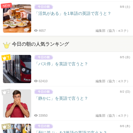
NEW
8/8 (土)
「活気がある」を1単語の英語で言うと？
4657
編集部（協力：eステ）
今日の朝の人気ランキング
8/5 (水)
「バス停」を英語で言うと？
62410
編集部（協力：eステ）
8/2 (日)
「静かに」を英語で言うと？
33950
編集部（協力：eステ）
8/6 (木)
「列に並ぶ」を3単語の英語で言うと？