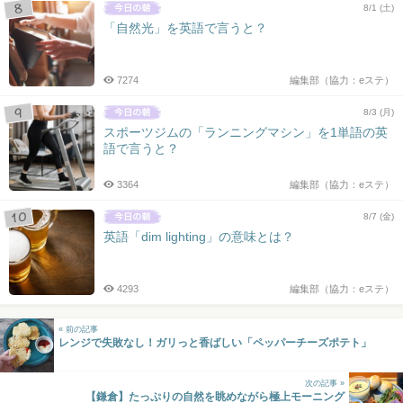
8/1 (土)
「自然光」を英語で言うと？
7274
編集部（協力：eステ）
8/3 (月)
スポーツジムの「ランニングマシン」を1単語の英
語で言うと？
3364
編集部（協力：eステ）
8/7 (金)
英語「dim lighting」の意味とは？
4293
編集部（協力：eステ）
« 前の記事
レンジで失敗なし！ガリっと香ばしい「ペッパーチーズポテト」
次の記事 »
【鎌倉】たっぷりの自然を眺めながら極上モーニング