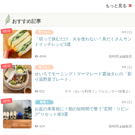
もっと見る
おすすめ記事
NEW
8/8 (土)
「切って挟むだけ」火を使わない！具だくさんサン
ドイッチレシピ3選
4844
朝時間.jp編集部
NEW
8/8 (土)
せいろでモーニング！マーマレード醤油タレの「彩
り温野菜プレート」
832
サヤ（せいろ料理インフルエンサー/栄養士）
NEW
8/8 (土)
お盆の来客前に！朝の短時間で整う“玄関・リビン
グ”リセット術3選
424
朝時間.jp編集部