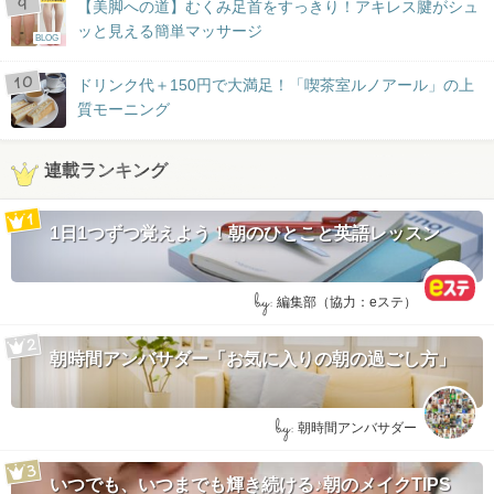
【美脚への道】むくみ足首をすっきり！アキレス腱がシュ
ッと見える簡単マッサージ
BLOG
ドリンク代＋150円で大満足！「喫茶室ルノアール」の上
質モーニング
連載ランキング
1日1つずつ覚えよう！朝のひとこと英語レッスン
by:
編集部（協力：eステ）
朝時間アンバサダー「お気に入りの朝の過ごし方」
by:
朝時間アンバサダー
いつでも、いつまでも輝き続ける♪朝のメイクTIPS