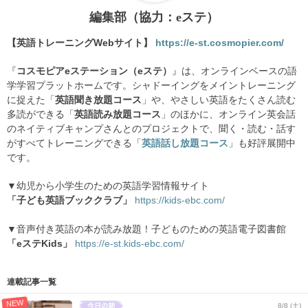
編集部（協力：eステ）
【英語トレーニングWebサイト】
https://e-st.cosmopier.com/
『
コスモピアeステーション（eステ）
』は、オンラインベースの語
学学習プラットホームです。シャドーイングをメイントレーニング
に捉えた「
英語聞き放題コース
」や、やさしい英語をたくさん読む
多読ができる「
英語読み放題コース
」のほかに、オンライン英会話
のネイティブキャンプさんとのプロジェクトで、聞く・読む・話す
がすべてトレーニングできる「
英語話し放題コース
」も好評展開中
です。
▼幼児から小学生のための英語学習情報サイト
「子ども英語ブッククラブ」
https://kids-ebc.com/
▼音声付き英語の本が読み放題！子どものための英語電子図書館
「eステKids」
https://e-st.kids-ebc.com/
連載記事一覧
NEW
8/8 (土)