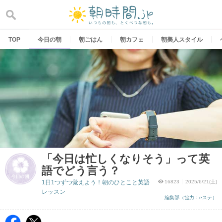
Skip
to
content
TOP
今日の朝
朝ごはん
朝カフェ
朝美人スタイル
「今日は忙しくなりそう」って英
語でどう言う？
1日1つずつ覚えよう！朝のひとこと英語
16823
2025/6/21(土)
レッスン
編集部（協力：eステ）