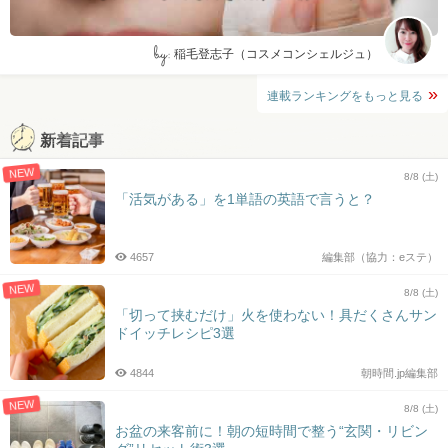
by:
稲毛登志子（コスメコンシェルジュ）
連載ランキングをもっと見る
新着記事
NEW
8/8 (土)
「活気がある」を1単語の英語で言うと？
4657
編集部（協力：eステ）
NEW
8/8 (土)
「切って挟むだけ」火を使わない！具だくさんサン
ドイッチレシピ3選
4844
朝時間.jp編集部
NEW
8/8 (土)
お盆の来客前に！朝の短時間で整う“玄関・リビン