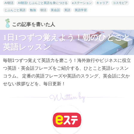
AI朝活
AI朝活! じぶんごと英語を身につける
eステーション
キャリア
コスモピア
じぶんごと英語
勉強
朝活
英会話
英語
英語学習
この記事を書いた人
1日1つずつ覚えよう！朝のひとこと
英語レッスン
毎朝1つずつ覚えて英語力を磨こう！海外旅行やビジネスに役立
つ英語・英会話フレーズをご紹介する、ひとこと英語レッスン
コラム。 定番の英語フレーズや英語のスラング、英会話に欠か
せない挨拶などを、毎日更新！
Written by