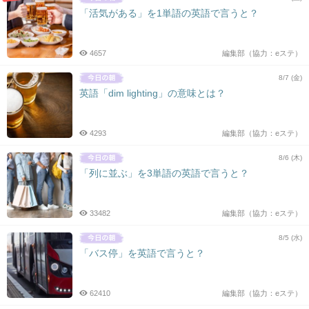
「活気がある」を1単語の英語で言うと？
4657
編集部（協力：eステ）
8/7 (金)
英語「dim lighting」の意味とは？
4293
編集部（協力：eステ）
8/6 (木)
「列に並ぶ」を3単語の英語で言うと？
33482
編集部（協力：eステ）
8/5 (水)
「バス停」を英語で言うと？
62410
編集部（協力：eステ）