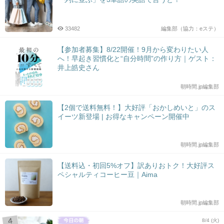
33482
編集部（協力：eステ）
【参加者募集】8/22開催！9月から変わりたい人
へ！早起き習慣化と“自分時間”の作り方｜ゲスト：
井上皓史さん
朝時間.jp編集部
【2個で送料無料！】大好評「おかしめいと」のス
イーツ新登場 | お得なキャンペーン開催中
朝時間.jp編集部
【送料込・初回5%オフ】訳ありおトク！大好評ス
ペシャルティコーヒー豆｜Aima
朝時間.jp編集部
8/4 (火)