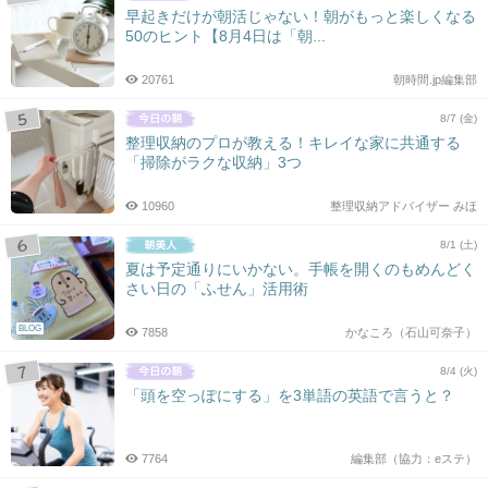
早起きだけが朝活じゃない！朝がもっと楽しくなる
50のヒント【8月4日は「朝...
20761
朝時間.jp編集部
8/7 (金)
整理収納のプロが教える！キレイな家に共通する
「掃除がラクな収納」3つ
10960
整理収納アドバイザー みほ
8/1 (土)
夏は予定通りにいかない。手帳を開くのもめんどく
さい日の「ふせん」活用術
BLOG
7858
かなころ（石山可奈子）
8/4 (火)
「頭を空っぽにする」を3単語の英語で言うと？
7764
編集部（協力：eステ）