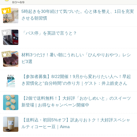
8/3
〜
8/9
5時起きを30年続けて気づいた。心と体を整え、1日を充実
させる朝習慣
「バス停」を英語で言うと？
材料3つだけ！暑い朝にうれしい「ひんやりおやつ」レシ
ピ3選
【参加者募集】8/22開催！9月から変わりたい人へ！早起
き習慣化と“自分時間”の作り方｜ゲスト：井上皓史さん
【2個で送料無料！】大好評「おかしめいと」のスイーツ
新登場 | お得なキャンペーン開催中
【送料込・初回5%オフ】訳ありおトク！大好評スペシャ
ルティコーヒー豆｜Aima