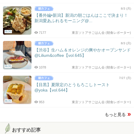
8/3 (月)
【番外編•新潟】新潟の朝ごはんはここで決まり！
新潟愛あふれるモーニング@...
BLOG
7177
東京ソトアサごはん会 (朝食レポーター)
8/3 (月)
【渋谷】生ハム＆オレンジの爽やかオープンサンド
@Lilium&coffee【vol.645】
BLOG
1078
東京ソトアサごはん会 (朝食レポーター)
7/27 (月)
【目黒】夏限定のとうもろこしトースト
@yoka【vol.644】
BLOG
953
東京ソトアサごはん会 (朝食レポーター)
もっと見る
おすすめ記事