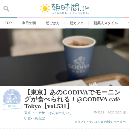
Skip
to
content
TOP
今日の朝
朝ごはん
朝カフェ
朝美人スタイル
【東京】あのGODIVAでモーニン
グが食べられる！@GODIVA café
Tokyo【vol.531】
BLOG
東京ソトアサごはん会のおいし
5322
2025/5/25(日)
い食べある記
東京ソトアサごはん会 (朝食レポーター)