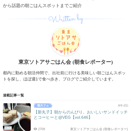
から話題の朝ごはんスポットまでご紹介
Written by
東京ソトアサごはん会 (朝食レポーター)
都内に勤める朝活仲間で、出社前に行ける美味しい朝ごはんスポッ
トを探し、ほぼ週1で食べ歩き、ブログでご紹介しています。
連載記事一覧
8/9 (日)
【新丸子】朝からのんびり。おいしいサンドイッチ
とコーヒーと@VEG【vol.646】
BLOG
2709
東京ソトアサごはん会 (朝食レポーター)