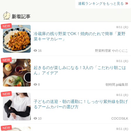
連載ランキングをもっと見る
新着記事
NEW
8/11 (火)
冷蔵庫の残り野菜でOK！焼肉のたれで簡単「夏野
菜キーマカレー」
16
野菜料理家 やのくにこ
NEW
8/11 (火)
起きるのが楽しみになる！3人の「こだわり朝ごは
ん」アイデア
8
朝時間.jp編集部
NEW
8/11 (火)
子どもの送迎・朝の通勤に！しっかり紫外線を防げ
るアームカバーの選び方
10
COCOSILK
NEW
8/11 (火)