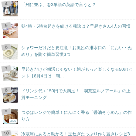
「列に並ぶ」を3単語の英語で言うと？
朝4時・5時台起きを続ける秘訣は？早起きさん4人の習慣
シャワーだけだと要注意！お風呂の排水口の「におい・ぬ
めり」を防ぐ簡単習慣3つ
早起きだけが朝活じゃない！朝がもっと楽しくなる50のヒ
ント【8月4日は「朝...
ドリンク代＋150円で大満足！「喫茶室ルノアール」の上
質モーニング
つゆはレンジで簡単！にんにく香る「醤油そうめん」の作
り方
BLOG
冷蔵庫にあると助かる！玉ねぎたっぷり作り置きレシピ3