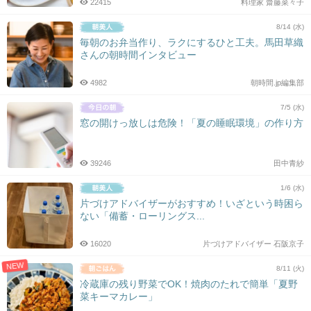
22415
料理家 齋藤菜々子
8/14 (水)
毎朝のお弁当作り、ラクにするひと工夫。馬田草織
さんの朝時間インタビュー
4982
朝時間.jp編集部
7/5 (水)
窓の開けっ放しは危険！「夏の睡眠環境」の作り方
39246
田中青紗
1/6 (水)
片づけアドバイザーがおすすめ！いざという時困ら
ない「備蓄・ローリングス...
16020
片づけアドバイザー 石阪京子
NEW
8/11 (火)
冷蔵庫の残り野菜でOK！焼肉のたれで簡単「夏野
菜キーマカレー」