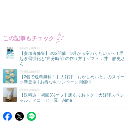
この記事もチェック
朝時間.jp編集部
【参加者募集】8/22開催！9月から変わりたい人へ！早
起き習慣化と“自分時間”の作り方｜ゲスト：井上皓史さ
ん
朝時間.jp編集部
【2個で送料無料！】大好評「おかしめいと」のスイー
ツ新登場 | お得なキャンペーン開催中
朝時間.jp編集部
【送料込・初回5%オフ】訳ありおトク！大好評スペシ
ャルティコーヒー豆｜Aima