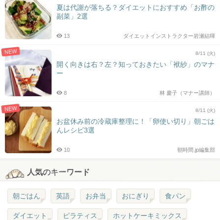
夏は代謝が落ちる？ダイエットにおすすめ「お酢の
副菜」2選
13
ダイエットインストラクター岩瀬結暉
NEW
8/11 (火)
開く向きは右？左？知っておきたい「袱紗」のマナ
ー
8
林 慶子（マナー講師）
NEW
8/11 (火)
お盆休み前の冷蔵庫整理に！「卵使い切り」朝ごは
んレシピ3選
10
朝時間.jp編集部
人気のキーワード
朝ごはん
英語
お弁当
おにぎり
食パン
ダイエット
ピラティス
ホットケーキミックス