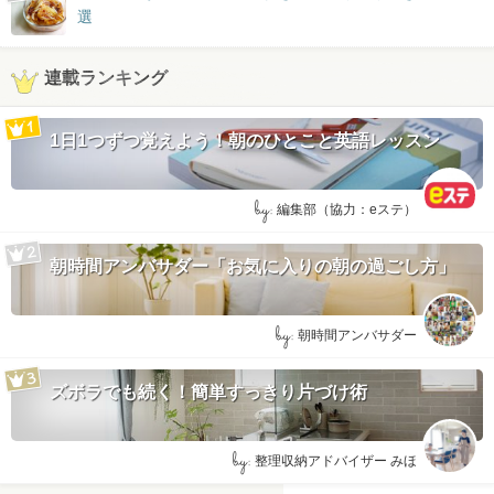
選
連載ランキング
1日1つずつ覚えよう！朝のひとこと英語レッスン
by:
編集部（協力：eステ）
朝時間アンバサダー「お気に入りの朝の過ごし方」
by:
朝時間アンバサダー
ズボラでも続く！簡単すっきり片づけ術
by:
整理収納アドバイザー みほ