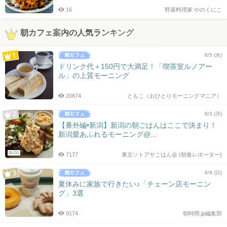
16
野菜料理家 やのくにこ
朝カフェ案内の人気ランキング
8/5 (水)
ドリンク代＋150円で大満足！「喫茶室ルノアー
ル」の上質モーニング
20674
ともこ（おひとりモーニングマニア）
8/3 (月)
【番外編•新潟】新潟の朝ごはんはここで決まり！
新潟愛あふれるモーニング@...
BLOG
7177
東京ソトアサごはん会 (朝食レポーター)
8/9 (日)
夏休みに家族で行きたい♪「チェーン店モーニン
グ」3選
9174
朝時間.jp編集部