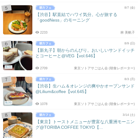
8/7 (金)
【渋谷】駅直結でハワイ気分。心が旅する
「goodNess」のモーニング
2233
林 美帆子
8/9 (日)
【新丸子】朝からのんびり。おいしいサンドイッチ
とコーヒーと@VEG【vol.646】
BLOG
2709
東京ソトアサごはん会 (朝食レポーター)
8/3 (月)
【渋谷】生ハム＆オレンジの爽やかオープンサンド
@Lilium&coffee【vol.645】
BLOG
1078
東京ソトアサごはん会 (朝食レポーター)
3/14 (土)
【東京】トーストメニューが豊富な八重洲モーニン
グ@TORIBA COFFEE TOKYO【...