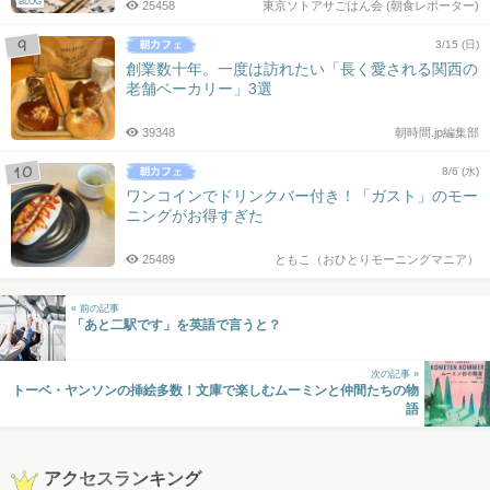
BLOG
25458
東京ソトアサごはん会 (朝食レポーター)
3/15 (日)
創業数十年。一度は訪れたい「長く愛される関西の
老舗ベーカリー」3選
39348
朝時間.jp編集部
8/6 (水)
ワンコインでドリンクバー付き！「ガスト」のモー
ニングがお得すぎた
25489
ともこ（おひとりモーニングマニア）
« 前の記事
「あと二駅です」を英語で言うと？
次の記事 »
トーベ・ヤンソンの挿絵多数！文庫で楽しむムーミンと仲間たちの物
語
アクセスランキング