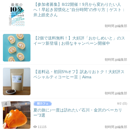
【参加者募集】8/22開催！9月から変わりたい人
へ！早起き習慣化と“自分時間”の作り方｜ゲスト：
井上皓史さん
朝時間.jp編集部
【2個で送料無料！】大好評「おかしめいと」のス
イーツ新登場 | お得なキャンペーン開催中
朝時間.jp編集部
【送料込・初回5%オフ】訳ありおトク！大好評ス
ペシャルティコーヒー豆｜Aima
朝時間.jp編集部
8/2 (日)
夏の旅に♪一度は訪れたい”石川・金沢のベーカリ
ー”3選
11115
朝時間.jp編集部