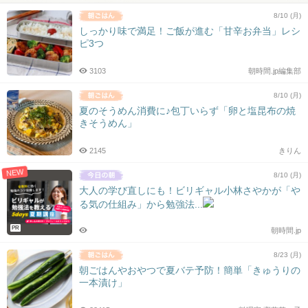
8/10 (月)
しっかり味で満足！ご飯が進む「甘辛お弁当」レシ
ピ3つ
3103
朝時間.jp編集部
8/10 (月)
夏のそうめん消費に♪包丁いらず「卵と塩昆布の焼
きそうめん」
2145
きりん
NEW
8/10 (月)
大人の学び直しにも！ビリギャル小林さやかが「や
る気の仕組み」から勉強法...
PR
朝時間.jp
8/23 (月)
朝ごはんやおやつで夏バテ予防！簡単「きゅうりの
一本漬け」