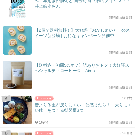
へ！早起き習慣化と“自分時間”の作り方｜ゲスト：
井上皓史さん
朝時間.jp編集部
【2個で送料無料！】大好評「おかしめいと」のス
イーツ新登場 | お得なキャンペーン開催中
朝時間.jp編集部
【送料込・初回5%オフ】訳ありおトク！大好評ス
ペシャルティコーヒー豆｜Aima
朝時間.jp編集部
7/30 (木)
昔より体重が戻りにくい…と感じたら！「太りにく
い体」をつくる朝習慣3つ
16944
朝時間.jp編集部
7/26 (日)