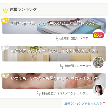
連載ランキング
1日1つずつ覚えよう！朝のひとこと英語レッスン
by:
編集部（協力：eステ）
朝時間アンバサダー「お気に入りの朝の過ごし方」
by:
朝時間アンバサダー
いつでも、いつまでも輝き続ける♪朝のメイクTIPS
by:
稲毛登志子（コスメコンシェルジュ）
連載ランキングをもっと見る