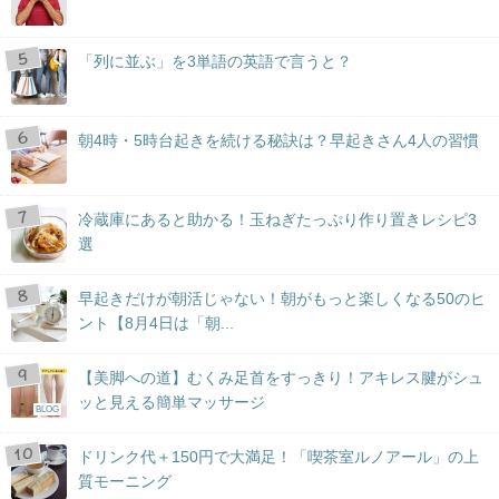
「列に並ぶ」を3単語の英語で言うと？
朝4時・5時台起きを続ける秘訣は？早起きさん4人の習慣
冷蔵庫にあると助かる！玉ねぎたっぷり作り置きレシピ3
選
早起きだけが朝活じゃない！朝がもっと楽しくなる50のヒ
ント【8月4日は「朝...
【美脚への道】むくみ足首をすっきり！アキレス腱がシュ
ッと見える簡単マッサージ
BLOG
ドリンク代＋150円で大満足！「喫茶室ルノアール」の上
質モーニング