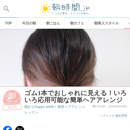
Skip
to
content
TOP
今日の朝
朝ごはん
朝カフェ
朝美人スタイル
ゴム1本でおしゃれに見える！いろ
いろ応用可能な簡単ヘアアレンジ
朝からhappy smile！簡単ヘアアレンジ
18148
2025/5/29(木)
BLOG
レッスン
ヘアメイク 森本英梨