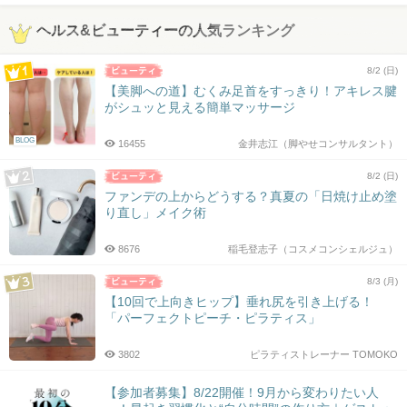
ヘルス&ビューティーの人気ランキング
8/2 (日)
【美脚への道】むくみ足首をすっきり！アキレス腱
がシュッと見える簡単マッサージ
BLOG
16455
金井志江（脚やせコンサルタント）
8/2 (日)
ファンデの上からどうする？真夏の「日焼け止め塗
り直し」メイク術
8676
稲毛登志子（コスメコンシェルジュ）
8/3 (月)
【10回で上向きヒップ】垂れ尻を引き上げる！
「パーフェクトピーチ・ピラティス」
3802
ピラティストレーナー TOMOKO
【参加者募集】8/22開催！9月から変わりたい人