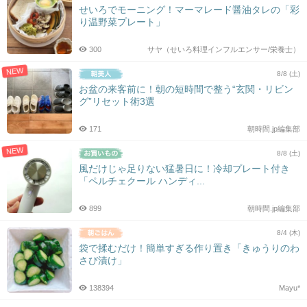
せいろでモーニング！マーマレード醤油タレの「彩
り温野菜プレート」
300
サヤ（せいろ料理インフルエンサー/栄養士）
NEW
8/8 (土)
お盆の来客前に！朝の短時間で整う“玄関・リビン
グ”リセット術3選
171
朝時間.jp編集部
NEW
8/8 (土)
風だけじゃ足りない猛暑日に！冷却プレート付き
「ペルチェクール ハンディ...
899
朝時間.jp編集部
8/4 (木)
袋で揉むだけ！簡単すぎる作り置き「きゅうりのわ
さび漬け」
138394
Mayu*