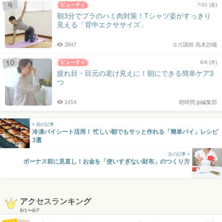
7/31 (金)
朝3分でブラのハミ肉対策！Tシャツ姿がすっきり
見える「背中エクササイズ」
3847
ヨガ講師 高木沙織
8/6 (木)
疲れ目・目元の老け見えに！朝にできる簡単ケア3
つ
1414
朝時間.jp編集部
« 前の記事
冷凍パイシート活用！ 忙しい朝でもサッと作れる「簡単パイ」レシピ
3選
次の記事 »
ボーナス前に見直し！お金を「使いすぎない財布」のつくり方
アクセスランキング
8/1
〜
8/7