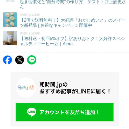
起き習慣化と“自分時間”の作り方｜ゲスト：井上皓史さ
ん
朝時間.jp編集部
【2個で送料無料！】大好評「おかしめいと」のスイー
ツ新登場 | お得なキャンペーン開催中
朝時間.jp編集部
【送料込・初回5%オフ】訳ありおトク！大好評スペシ
ャルティコーヒー豆｜Aima