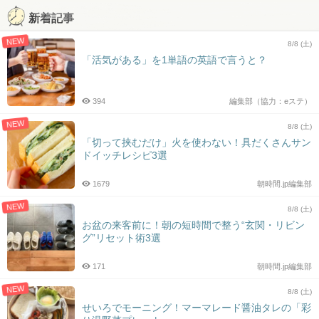
新着記事
NEW
8/8 (土)
「活気がある」を1単語の英語で言うと？
394
編集部（協力：eステ）
NEW
8/8 (土)
「切って挟むだけ」火を使わない！具だくさんサン
ドイッチレシピ3選
1679
朝時間.jp編集部
NEW
8/8 (土)
お盆の来客前に！朝の短時間で整う“玄関・リビン
グ”リセット術3選
171
朝時間.jp編集部
NEW
8/8 (土)
せいろでモーニング！マーマレード醤油タレの「彩