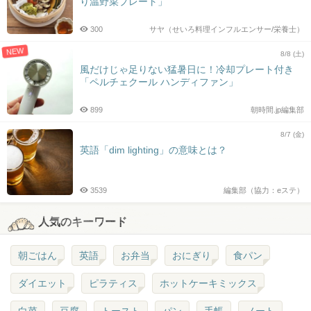
り温野菜プレート」
300
サヤ（せいろ料理インフルエンサー/栄養士）
NEW
8/8 (土)
風だけじゃ足りない猛暑日に！冷却プレート付き
「ペルチェクール ハンディファン」
899
朝時間.jp編集部
8/7 (金)
英語「dim lighting」の意味とは？
3539
編集部（協力：eステ）
人気のキーワード
朝ごはん
英語
お弁当
おにぎり
食パン
ダイエット
ピラティス
ホットケーキミックス