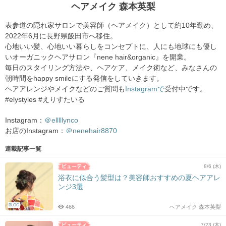
ヘアメイク 森本英梨
表参道の隠れ家サロンで美容師（ヘアメイク）として約10年勤め、
2022年6月に長野県飯田市へ移住。
心地いい髪、心地いい暮らしをコンセプトに、人にも地球にも優し
いオーガニックヘアサロン『nene hair&organic』を開業。
毎日のスタイリング方法や、ヘアケア、メイク術など、みなさんの
朝時間をhappy smileにする発信をしていきます。
ヘアアレンジやメイクなどのご質問も
Instagramで
受付中です。
#elystyles #えりすたいる
Instagram：
＠elllllynco
お店のInstagram：
＠nenehair8870
連載記事一覧
8/6 (木)
浴衣に似合う髪型は？美容師おすすめの夏ヘアアレ
ンジ3選
BLOG
466
ヘアメイク 森本英梨
7/23 (木)