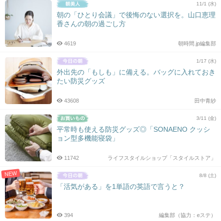
11/1 (水)
朝の「ひとり会議」で後悔のない選択を。山口恵理
香さんの朝の過ごし方
4619
朝時間.jp編集部
1/17 (水)
外出先の「もしも」に備える。バッグに入れておき
たい防災グッズ
43608
田中青紗
3/11 (金)
平常時も使える防災グッズ◎「SONAENO クッシ
ョン型多機能寝袋」
11742
ライフスタイルショップ「スタイルストア」
NEW
8/8 (土)
「活気がある」を1単語の英語で言うと？
394
編集部（協力：eステ）