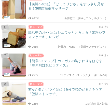
【美脚への道】「ぼってりひざ」をすっきり見せ
る！360度簡単マッサージ
BLOG
46359
金井志江（脚やせコンサルタント）
8/4 (火)
腸活中のおやつに♪シュワッととろける「米粉シフ
ォンケーキ」レシピ
BLOG
2655
神田恵（Hana）（美腸ケアセラピスト）
8/6 (木)
【簡単3ステップ】ガチガチの胸まわりをほぐす！
「巻き肩対策ピラティス」
BLOG
2555
ピラティスインストラクター 澤田みのり
8/7 (金)
前かがみがツライ朝に！5分で腰のだるさをケア
「脇腹ストレッチ」
2266
ヨガ講師 高木沙織