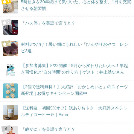
5時起きを30年続けて気づいた。心と体を整え、1日を充実
させる朝習慣
「バス停」を英語で言うと？
材料3つだけ！暑い朝にうれしい「ひんやりおやつ」レシ
ピ3選
【参加者募集】8/22開催！9月から変わりたい人へ！早起
き習慣化と“自分時間”の作り方｜ゲスト：井上皓史さん
【2個で送料無料！】大好評「おかしめいと」のスイーツ
新登場 | お得なキャンペーン開催中
【送料込・初回5%オフ】訳ありおトク！大好評スペシャ
ルティコーヒー豆｜Aima
「静かに」を英語で言うと？