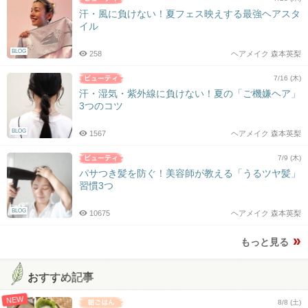
汗・風に負けない！夏フェス映えする最強ヘアスタ
イル
BLOG
258
ヘアメイク 森本英梨
7/16 (木)
汗・湿気・紫外線に負けない！夏の「ご機嫌ヘア」
3つのコツ
BLOG
1567
ヘアメイク 森本英梨
7/9 (木)
パサつき髪を防ぐ！美容師が教える「うるツヤ髪」
習慣3つ
BLOG
10675
ヘアメイク 森本英梨
もっと見る
おすすめ記事
NEW
8/8 (土)