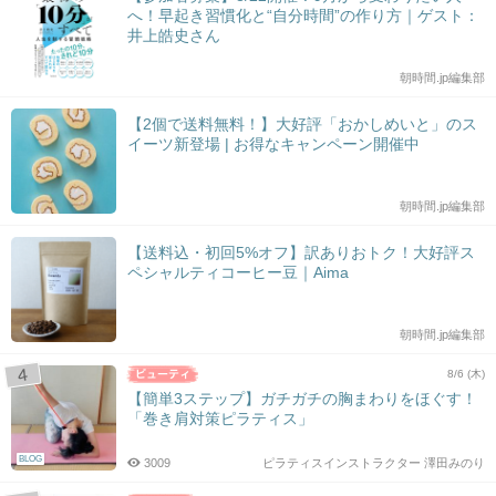
へ！早起き習慣化と“自分時間”の作り方｜ゲスト：
井上皓史さん
朝時間.jp編集部
【2個で送料無料！】大好評「おかしめいと」のス
イーツ新登場 | お得なキャンペーン開催中
朝時間.jp編集部
【送料込・初回5%オフ】訳ありおトク！大好評ス
ペシャルティコーヒー豆｜Aima
朝時間.jp編集部
8/6 (木)
【簡単3ステップ】ガチガチの胸まわりをほぐす！
「巻き肩対策ピラティス」
BLOG
3009
ピラティスインストラクター 澤田みのり