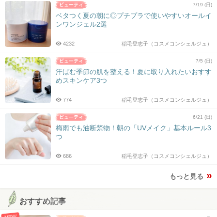
7/19 (日)
ベタつく夏の朝に◎プチプラで使いやすいオールイ
ンワンジェル2選
4232
稲毛登志子（コスメコンシェルジュ）
7/5 (日)
汗ばむ季節の肌を整える！夏に取り入れたいおすす
めスキンケア3つ
774
稲毛登志子（コスメコンシェルジュ）
6/21 (日)
梅雨でも油断禁物！朝の「UVメイク」基本ルール3
つ
686
稲毛登志子（コスメコンシェルジュ）
もっと見る
おすすめ記事