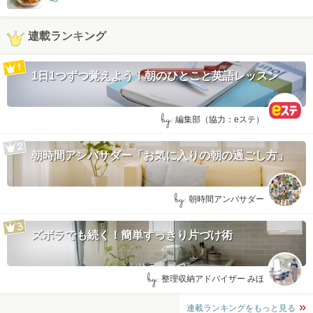
連載ランキング
1日1つずつ覚えよう！朝のひとこと英語レッスン
by:
編集部（協力：eステ）
朝時間アンバサダー「お気に入りの朝の過ごし方」
by:
朝時間アンバサダー
ズボラでも続く！簡単すっきり片づけ術
by:
整理収納アドバイザー みほ
連載ランキングをもっと見る