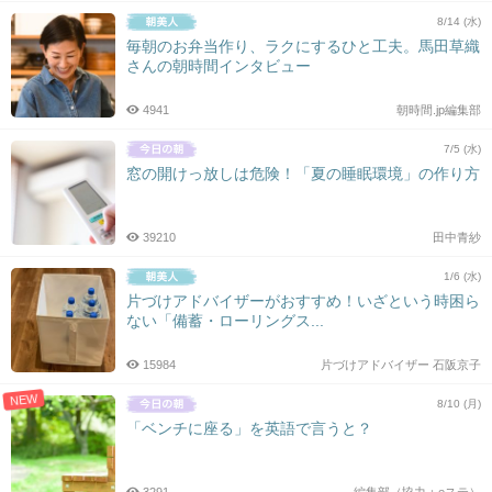
8/14 (水)
毎朝のお弁当作り、ラクにするひと工夫。馬田草織
さんの朝時間インタビュー
4941
朝時間.jp編集部
7/5 (水)
窓の開けっ放しは危険！「夏の睡眠環境」の作り方
39210
田中青紗
1/6 (水)
片づけアドバイザーがおすすめ！いざという時困ら
ない「備蓄・ローリングス...
15984
片づけアドバイザー 石阪京子
NEW
8/10 (月)
「ベンチに座る」を英語で言うと？