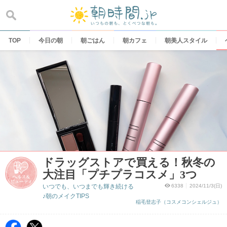
Skip
to
content
TOP
今日の朝
朝ごはん
朝カフェ
朝美人スタイル
ドラッグストアで買える！秋冬の
大注目「プチプラコスメ」3つ
いつでも、いつまでも輝き続ける
6338
2024/11/3(日)
♪朝のメイクTIPS
稲毛登志子（コスメコンシェルジュ）