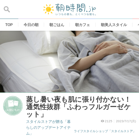
Skip
to
content
TOP
今日の朝
朝ごはん
朝カフェ
朝美人スタイル
蒸し暑い夜も肌に張り付かない！
通気性抜群「ふわっフルガーゼケ
ット」
スタイルストアが贈る「暮
2125
2023/7/17(月)
らしのアップデートアイテ
ライフスタイルショップ「スタイルストア」
ム」