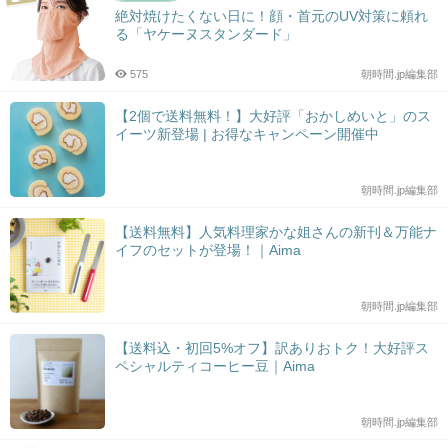
絶対焼けたくない日に！顔・首元のUV対策に頼れ
る「ヤケーヌスタンダード」
575
朝時間.jp編集部
【2個で送料無料！】大好評「おかしめいと」のス
イーツ新登場 | お得なキャンペーン開催中
朝時間.jp編集部
【送料無料】人気料理家かな姐さんの新刊＆万能ナ
イフのセットが登場！｜Aima
朝時間.jp編集部
【送料込・初回5%オフ】訳ありおトク！大好評ス
ペシャルティコーヒー豆｜Aima
朝時間.jp編集部