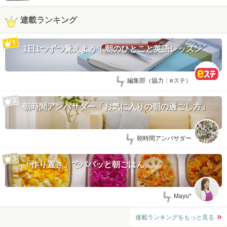
連載ランキング
1日1つずつ覚えよう！朝のひとこと英語レッスン
by:
編集部（協力：eステ）
朝時間アンバサダー「お気に入りの朝の過ごし方」
by:
朝時間アンバサダー
「作り置き」でパパッと朝ごはん
by:
Mayu*
連載ランキングをもっと見る