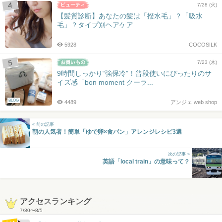
7/28 (火)
【髪質診断】あなたの髪は「撥水毛」？「吸水
毛」？タイプ別ヘアケア
5928
COCOSILK
7/23 (木)
9時間しっかり“強保冷”！普段使いにぴったりのサ
イズ感「bon moment クーラ...
BLOG
4489
アンジェ web shop
« 前の記事
朝の人気者！簡単「ゆで卵×食パン」アレンジレシピ3選
次の記事 »
英語「local train」の意味って？
アクセスランキング
7/30
〜
8/5