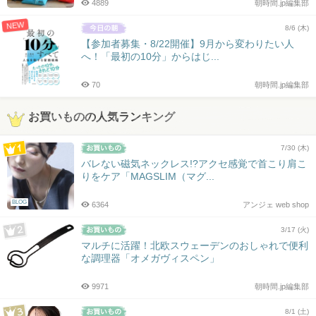
4889
朝時間.jp編集部
NEW
8/6 (木)
【参加者募集・8/22開催】9月から変わりたい人
へ！「最初の10分」からはじ...
70
朝時間.jp編集部
お買いものの人気ランキング
7/30 (木)
バレない磁気ネックレス!?アクセ感覚で首こり肩こ
りをケア「MAGSLIM（マグ...
BLOG
6364
アンジェ web shop
3/17 (火)
マルチに活躍！北欧スウェーデンのおしゃれで便利
な調理器「オメガヴィスペン」
9971
朝時間.jp編集部
8/1 (土)