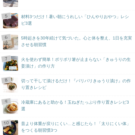
材料3つだけ！暑い朝にうれしい「ひんやりおやつ」レシ
ピ3選
5時起きを30年続けて気づいた。心と体を整え、1日を充実
させる朝習慣
火を使わず簡単！ポリポリ箸が止まらない「きゅうりの生
姜漬け」の作り方
BLOG
切って干して漬けるだけ！『パリパリきゅうり漬け』の作
り置きレシピ
冷蔵庫にあると助かる！玉ねぎたっぷり作り置きレシピ3
選
昔より体重が戻りにくい…と感じたら！「太りにくい体」
をつくる朝習慣3つ