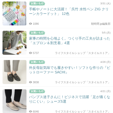
3/31 (火)
手帳やノートに大活躍！「呉竹 水性ペン ZIG クリ
ーンカラードット」 12色
1086
朝時間.jp編集部
5/5 (月)
家事の時間を心地よく。つくり手の工夫が詰まった
「エプロン＆割烹着」4選
5737
ライフスタイルショップ「スタイルストア」
4/28 (月)
外反母趾気味でも履きやすい！ソフトな作りの『ビ
ットローファー SACHI』
3838
ライフスタイルショップ「スタイルストア」
4/21 (月)
パンプス迷子さんに！ビジネスで活躍「足が痛くな
りにくい」シューズ5選
6046
ライフスタイルショップ「スタイルストア」