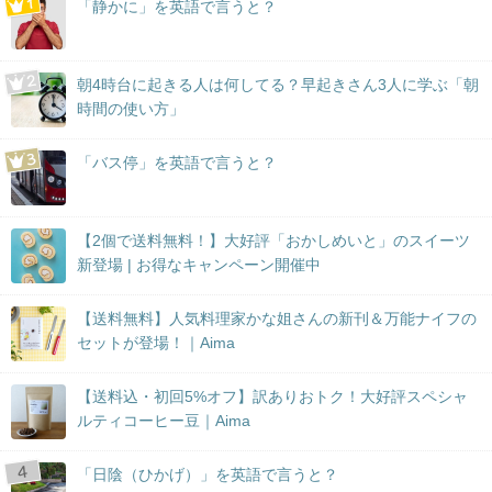
「静かに」を英語で言うと？
朝4時台に起きる人は何してる？早起きさん3人に学ぶ「朝
時間の使い方」
「バス停」を英語で言うと？
【2個で送料無料！】大好評「おかしめいと」のスイーツ
新登場 | お得なキャンペーン開催中
【送料無料】人気料理家かな姐さんの新刊＆万能ナイフの
セットが登場！｜Aima
【送料込・初回5%オフ】訳ありおトク！大好評スペシャ
ルティコーヒー豆｜Aima
「日陰（ひかげ）」を英語で言うと？