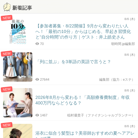
新着記事
NEW
8/6 (木)
【参加者募集・8/22開催】9月から変わりたい人
へ！「最初の10分」からはじめる、早起き習慣化
と“自分時間”の作り方｜ゲスト：井上皓史さん
70
朝時間.jp編集部
NEW
8/6 (木)
「列に並ぶ」を3単語の英語で言うと？
27644
編集部（協力：eステ）
NEW
8/6 (木)
2026年8月から変わる！「高額療養費制度」年収
400万円ならどうなる？
1467
稲村優貴子（ファイナンシャルプランナー）
NEW
8/6 (木)
浴衣に似合う髪型は？美容師おすすめの夏ヘアアレ