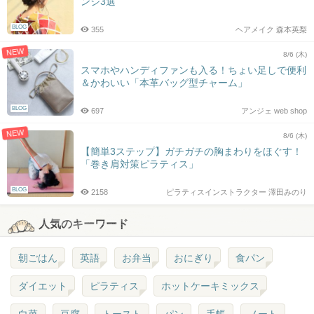
ンジ3選
BLOG
355
ヘアメイク 森本英梨
NEW
8/6 (木)
スマホやハンディファンも入る！ちょい足しで便利
＆かわいい「本革バッグ型チャーム」
BLOG
697
アンジェ web shop
NEW
8/6 (木)
【簡単3ステップ】ガチガチの胸まわりをほぐす！
「巻き肩対策ピラティス」
BLOG
2158
ピラティスインストラクター 澤田みのり
人気のキーワード
朝ごはん
英語
お弁当
おにぎり
食パン
ダイエット
ピラティス
ホットケーキミックス