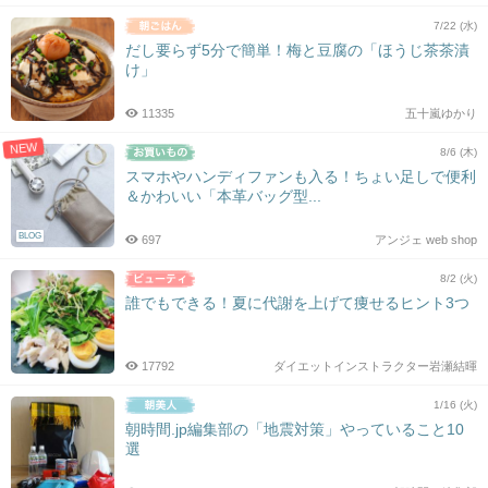
7/22 (水)
だし要らず5分で簡単！梅と豆腐の「ほうじ茶茶漬
け」
11335
五十嵐ゆかり
NEW
8/6 (木)
スマホやハンディファンも入る！ちょい足しで便利
＆かわいい「本革バッグ型...
BLOG
697
アンジェ web shop
8/2 (火)
誰でもできる！夏に代謝を上げて痩せるヒント3つ
17792
ダイエットインストラクター岩瀬結暉
1/16 (火)
朝時間.jp編集部の「地震対策」やっていること10
選