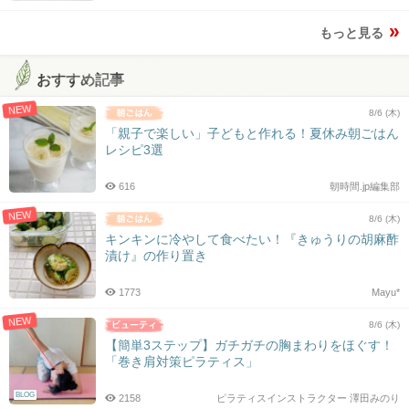
もっと見る
おすすめ記事
NEW
8/6 (木)
「親子で楽しい」子どもと作れる！夏休み朝ごはん
レシピ3選
616
朝時間.jp編集部
NEW
8/6 (木)
キンキンに冷やして食べたい！『きゅうりの胡麻酢
漬け』の作り置き
1773
Mayu*
NEW
8/6 (木)
【簡単3ステップ】ガチガチの胸まわりをほぐす！
「巻き肩対策ピラティス」
BLOG
2158
ピラティスインストラクター 澤田みのり