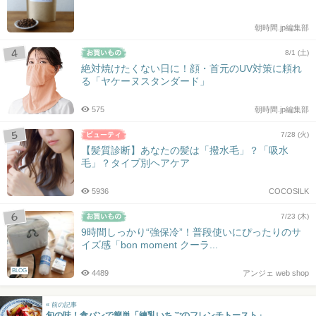
朝時間.jp編集部
8/1 (土)
絶対焼けたくない日に！顔・首元のUV対策に頼れ
る「ヤケーヌスタンダード」
575
朝時間.jp編集部
7/28 (火)
【髪質診断】あなたの髪は「撥水毛」？「吸水
毛」？タイプ別ヘアケア
5936
COCOSILK
7/23 (木)
9時間しっかり“強保冷”！普段使いにぴったりのサ
イズ感「bon moment クーラ...
BLOG
4489
アンジェ web shop
« 前の記事
旬の味！食パンで簡単「練乳いちごのフレンチトースト」