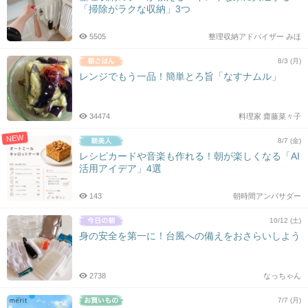
「掃除がラクな収納」3つ
5505
整理収納アドバイザー みほ
8/3 (月)
レンジでもう一品！簡単とろ旨「なすナムル」
34474
料理家 齋藤菜々子
NEW
8/7 (金)
レシピカードや音楽も作れる！朝が楽しくなる「AI
活用アイデア」4選
143
朝時間アンバサダー
10/12 (土)
身の安全を第一に！台風への備えをおさらいしよう
2738
なっちゃん
7/7 (月)