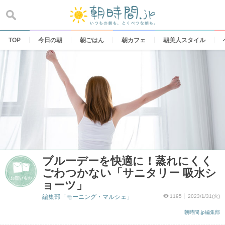
Skip
to
content
TOP
今日の朝
朝ごはん
朝カフェ
朝美人スタイル
ブルーデーを快適に！蒸れにくく
ごわつかない「サニタリー 吸水シ
ョーツ」
編集部「モーニング・マルシェ」
1195
2023/1/31(火)
朝時間.jp編集部