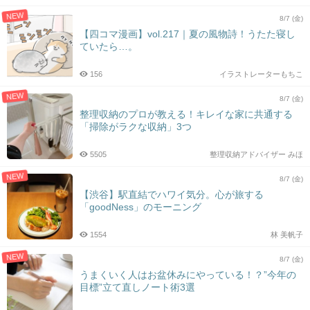
NEW
8/7 (金)
【四コマ漫画】vol.217｜夏の風物詩！うたた寝し
ていたら…。
156
イラストレーターもちこ
NEW
8/7 (金)
整理収納のプロが教える！キレイな家に共通する
「掃除がラクな収納」3つ
5505
整理収納アドバイザー みほ
NEW
8/7 (金)
【渋谷】駅直結でハワイ気分。心が旅する
「goodNess」のモーニング
1554
林 美帆子
NEW
8/7 (金)
うまくいく人はお盆休みにやっている！？”今年の
目標”立て直しノート術3選