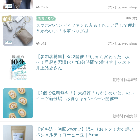
BLOG
6365
アンジェ web shop
8/6 (木)
スマホやハンディファンも入る！ちょい足しで便利
＆かわいい「本革バッグ型...
BLOG
841
アンジェ web shop
【参加者募集】8/22開催！9月から変わりたい人
へ！早起き習慣化と“自分時間”の作り方｜ゲスト：
井上皓史さん
朝時間.jp編集部
【2個で送料無料！】大好評「おかしめいと」のス
イーツ新登場 | お得なキャンペーン開催中
朝時間.jp編集部
【送料込・初回5%オフ】訳ありおトク！大好評ス
ペシャルティコーヒー豆｜Aima