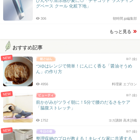
ひんやり清涼感が夏に◎「チャコット ラスティン
グベース クール 化粧下地」
306
朝時間.jp編集部
もっと見る
おすすめ記事
NEW
8/7 (金)
つゆはレンジで簡単！にんにく香る「醤油そうめ
ん」の作り方
BLOG
4956
料理家 エプロン
NEW
8/7 (金)
前かがみがツライ朝に！5分で腰のだるさをケア
「脇腹ストレッチ」
1752
ヨガ講師 高木沙織
NEW
8/7 (金)
整理収納のプロが教える！キレイな家に共通する