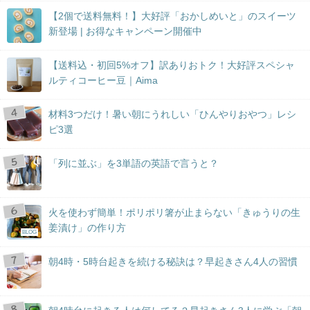
【2個で送料無料！】大好評「おかしめいと」のスイーツ
新登場 | お得なキャンペーン開催中
【送料込・初回5%オフ】訳ありおトク！大好評スペシャ
ルティコーヒー豆｜Aima
材料3つだけ！暑い朝にうれしい「ひんやりおやつ」レシ
ピ3選
「列に並ぶ」を3単語の英語で言うと？
火を使わず簡単！ポリポリ箸が止まらない「きゅうりの生
姜漬け」の作り方
BLOG
朝4時・5時台起きを続ける秘訣は？早起きさん4人の習慣