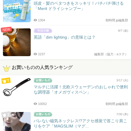
頭皮・髪のベタつきをスッキリ！パチパチ弾ける
「Merit ドライシャンプー」
1304
朝時間.jp編集部
NEW
8/7 (金)
英語「dim lighting」の意味とは？
2237
編集部（協力：eステ）
お買いものの人気ランキング
3/17 (火)
マルチに活躍！北欧スウェーデンのおしゃれで便利
な調理器「オメガヴィスペン」
10052
朝時間.jp編集部
7/30 (木)
バレない磁気ネックレス!?アクセ感覚で首こり肩こ
りをケア「MAGSLIM（マグ...