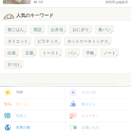
295
朝時間.jp編集部
人気のキーワード
朝ごはん
英語
お弁当
おにぎり
食パン
ダイエット
ピラティス
ホットケーキミックス
白菜
豆腐
トースト
パン
手帳
ノート
片づけ
TOP
今日の朝
朝ごはん
朝カフェ
朝美人
ビューティ
世界の朝
お買いもの