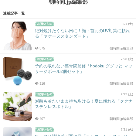
朝時間.jp編集部
連載記事一覧
8/1 (土)
絶対焼けたくない日に！顔・首元のUV対策に頼れ
る「ヤケーヌスタンダード」
575
朝時間.jp編集部
7/28 (火)
予約の取れない整骨院監修「hodoku ググッと マッ
サージボール2個セット」
316
朝時間.jp編集部
7/25 (土)
炭酸も冷たいまま持ち歩ける！夏に頼れる「ククナ
ステンレスボトル」
407
朝時間.jp編集部
7/21 (火)