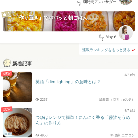
by:
朝時間アンバサダー
「作り置き」でパパッと朝ごはん
by:
Mayu*
連載ランキングをもっと見る
新着記事
NEW
8/7 (金)
英語「dim lighting」の意味とは？
2237
編集部（協力：eステ）
NEW
8/7 (金)
つゆはレンジで簡単！にんにく香る「醤油そうめ
ん」の作り方
BLOG
4956
料理家 エプロン