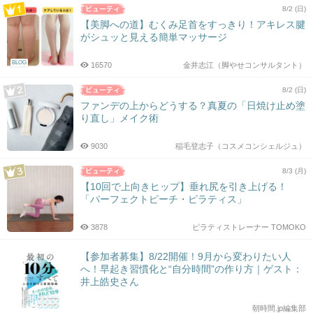
8/2 (日)
【美脚への道】むくみ足首をすっきり！アキレス腱
がシュッと見える簡単マッサージ
BLOG
16570
金井志江（脚やせコンサルタント）
8/2 (日)
ファンデの上からどうする？真夏の「日焼け止め塗
り直し」メイク術
9030
稲毛登志子（コスメコンシェルジュ）
8/3 (月)
【10回で上向きヒップ】垂れ尻を引き上げる！
「パーフェクトピーチ・ピラティス」
3878
ピラティストレーナー TOMOKO
【参加者募集】8/22開催！9月から変わりたい人
へ！早起き習慣化と“自分時間”の作り方｜ゲスト：
井上皓史さん
朝時間.jp編集部