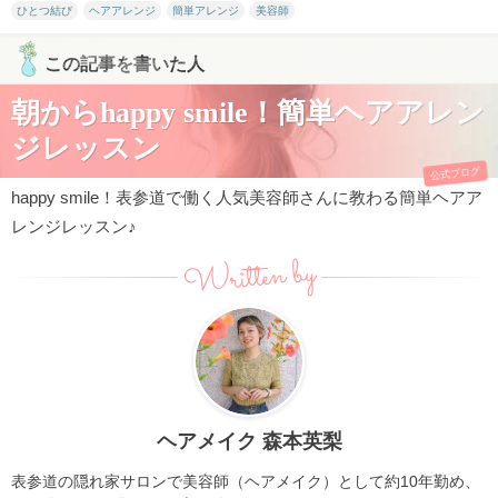
ひとつ結び
ヘアアレンジ
簡単アレンジ
美容師
この記事を書いた人
朝からhappy smile！簡単ヘアアレン
ジレッスン
公式ブログ
happy smile！表参道で働く人気美容師さんに教わる簡単ヘアア
レンジレッスン♪
Written by
ヘアメイク 森本英梨
表参道の隠れ家サロンで美容師（ヘアメイク）として約10年勤め、