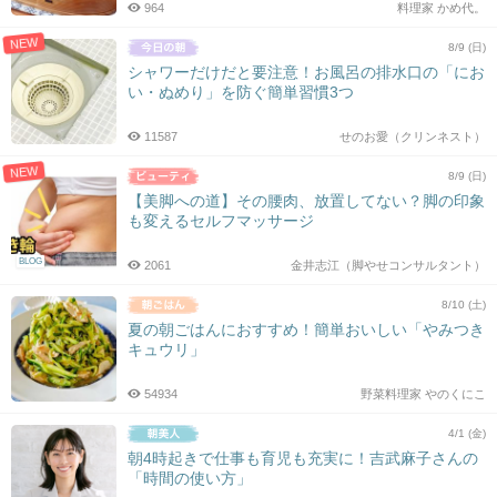
964
料理家 かめ代。
NEW
8/9 (日)
シャワーだけだと要注意！お風呂の排水口の「にお
い・ぬめり」を防ぐ簡単習慣3つ
11587
せのお愛（クリンネスト）
NEW
8/9 (日)
【美脚への道】その腰肉、放置してない？脚の印象
も変えるセルフマッサージ
BLOG
2061
金井志江（脚やせコンサルタント）
8/10 (土)
夏の朝ごはんにおすすめ！簡単おいしい「やみつき
キュウリ」
54934
野菜料理家 やのくにこ
4/1 (金)
朝4時起きで仕事も育児も充実に！吉武麻子さんの
「時間の使い方」