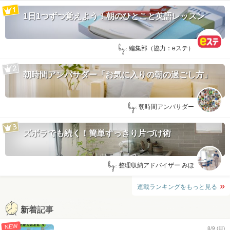
1日1つずつ覚えよう！朝のひとこと英語レッスン
by:
編集部（協力：eステ）
朝時間アンバサダー「お気に入りの朝の過ごし方」
by:
朝時間アンバサダー
ズボラでも続く！簡単すっきり片づけ術
by:
整理収納アドバイザー みほ
連載ランキングをもっと見る
新着記事
NEW
8/9 (日)