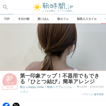
Skip
to
content
TOP
今日の朝
朝ごはん
朝カフェ
朝美人スタイル
第一印象アップ！不器用でもでき
る「ひとつ結び」簡単アレンジ
朝からhappy smile！簡単ヘアアレンジレ
14099
2022/4/7(木)
BLOG
ッスン
ヘアメイク 森本英梨