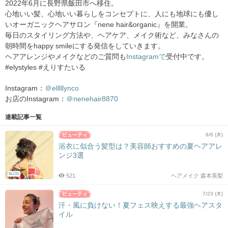
2022年6月に長野県飯田市へ移住。
心地いい髪、心地いい暮らしをコンセプトに、人にも地球にも優し
いオーガニックヘアサロン『nene hair&organic』を開業。
毎日のスタイリング方法や、ヘアケア、メイク術など、みなさんの
朝時間をhappy smileにする発信をしていきます。
ヘアアレンジやメイクなどのご質問も
Instagramで
受付中です。
#elystyles #えりすたいる
Instagram：
＠elllllynco
お店のInstagram：
＠nenehair8870
連載記事一覧
8/6 (木)
浴衣に似合う髪型は？美容師おすすめの夏ヘアアレ
ンジ3選
BLOG
521
ヘアメイク 森本英梨
7/23 (木)
汗・風に負けない！夏フェス映えする最強ヘアスタ
イル