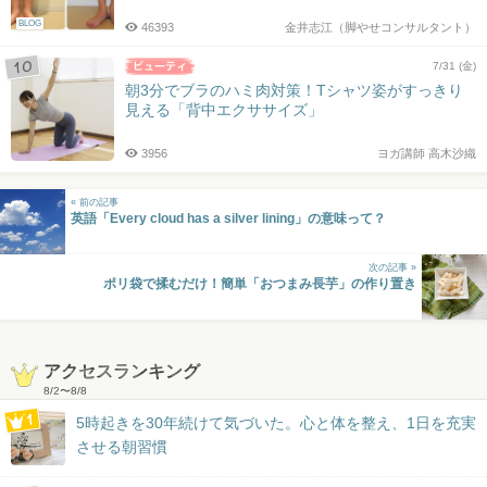
BLOG
46393
金井志江（脚やせコンサルタント）
7/31 (金)
朝3分でブラのハミ肉対策！Tシャツ姿がすっきり
見える「背中エクササイズ」
3956
ヨガ講師 高木沙織
« 前の記事
英語「Every cloud has a silver lining」の意味って？
次の記事 »
ポリ袋で揉むだけ！簡単「おつまみ長芋」の作り置き
アクセスランキング
8/2
〜
8/8
5時起きを30年続けて気づいた。心と体を整え、1日を充実
させる朝習慣