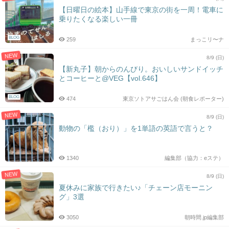
【日曜日の絵本】山手線で東京の街を一周！電車に
乗りたくなる楽しい一冊
BLOG
259
まっこリ〜ナ
NEW
8/9 (日)
【新丸子】朝からのんびり。おいしいサンドイッチ
とコーヒーと@VEG【vol.646】
BLOG
474
東京ソトアサごはん会 (朝食レポーター)
NEW
8/9 (日)
動物の「檻（おり）」を1単語の英語で言うと？
1340
編集部（協力：eステ）
NEW
8/9 (日)
夏休みに家族で行きたい♪「チェーン店モーニン
グ」3選
3050
朝時間.jp編集部