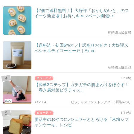
【2個で送料無料！】大好評「おかしめいと」のス
イーツ新登場 | お得なキャンペーン開催中
朝時間.jp編集部
【送料込・初回5%オフ】訳ありおトク！大好評ス
ペシャルティコーヒー豆｜Aima
朝時間.jp編集部
8/6 (木)
【簡単3ステップ】ガチガチの胸まわりをほぐす！
「巻き肩対策ピラティス」
BLOG
2904
ピラティスインストラクター 澤田みのり
8/4 (火)
腸活中のおやつに♪シュワッととろける「米粉シフ
ォンケーキ」レシピ