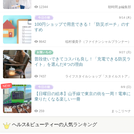
12344
朝時間.jp編集部
9/14 (木)
100円ショップで用意できる！「防災ポーチ」のす
すめ
8642
稲村優貴子（ファイナンシャルプランナー）
9/27 (月)
普段使いできてコスパも良し！「充電できる防災ラ
イト」を選んだ4つの理由
7437
ライフスタイルショップ「スタイルストア」
NEW
8/9 (日)
【日曜日の絵本】山手線で東京の街を一周！電車に
乗りたくなる楽しい一冊
BLOG
259
まっこリ〜ナ
ヘルス&ビューティーの人気ランキング