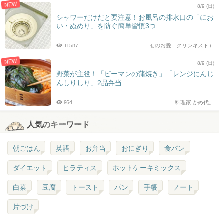
NEW
8/9 (日)
シャワーだけだと要注意！お風呂の排水口の「にお
い・ぬめり」を防ぐ簡単習慣3つ
11587
せのお愛（クリンネスト）
NEW
8/9 (日)
野菜が主役！「ピーマンの蒲焼き」「レンジにんじ
んしりしり」2品弁当
964
料理家 かめ代。
人気のキーワード
朝ごはん
英語
お弁当
おにぎり
食パン
ダイエット
ピラティス
ホットケーキミックス
白菜
豆腐
トースト
パン
手帳
ノート
片づけ