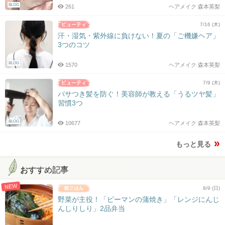
BLOG
261
ヘアメイク 森本英梨
7/16 (木)
汗・湿気・紫外線に負けない！夏の「ご機嫌ヘア」
3つのコツ
BLOG
1570
ヘアメイク 森本英梨
7/9 (木)
パサつき髪を防ぐ！美容師が教える「うるツヤ髪」
習慣3つ
BLOG
10677
ヘアメイク 森本英梨
もっと見る
おすすめ記事
NEW
8/9 (日)
野菜が主役！「ピーマンの蒲焼き」「レンジにんじ
んしりしり」2品弁当