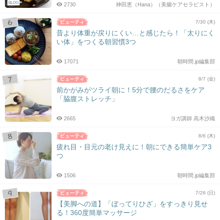
BLOG
2730
神田恵（Hana）（美腸ケアセラピスト）
7/30 (木)
昔より体重が戻りにくい…と感じたら！「太りにく
い体」をつくる朝習慣3つ
17071
朝時間.jp編集部
8/7 (金)
前かがみがツライ朝に！5分で腰のだるさをケア
「脇腹ストレッチ」
2665
ヨガ講師 高木沙織
8/6 (木)
疲れ目・目元の老け見えに！朝にできる簡単ケア3
つ
1506
朝時間.jp編集部
7/26 (日)
【美脚への道】「ぼってりひざ」をすっきり見せ
る！360度簡単マッサージ