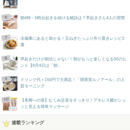
朝4時・5時台起きを続ける秘訣は？早起きさん4人の習慣
冷蔵庫にあると助かる！玉ねぎたっぷり作り置きレシピ3
選
早起きだけが朝活じゃない！朝がもっと楽しくなる50のヒ
ント【8月4日は「朝...
ドリンク代＋150円で大満足！「喫茶室ルノアール」の上
質モーニング
【美脚への道】むくみ足首をすっきり！アキレス腱がシュ
ッと見える簡単マッサージ
BLOG
連載ランキング