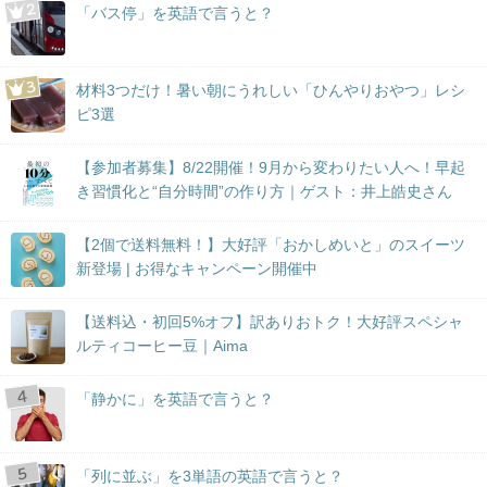
「バス停」を英語で言うと？
材料3つだけ！暑い朝にうれしい「ひんやりおやつ」レシ
ピ3選
【参加者募集】8/22開催！9月から変わりたい人へ！早起
き習慣化と“自分時間”の作り方｜ゲスト：井上皓史さん
【2個で送料無料！】大好評「おかしめいと」のスイーツ
新登場 | お得なキャンペーン開催中
【送料込・初回5%オフ】訳ありおトク！大好評スペシャ
ルティコーヒー豆｜Aima
「静かに」を英語で言うと？
「列に並ぶ」を3単語の英語で言うと？