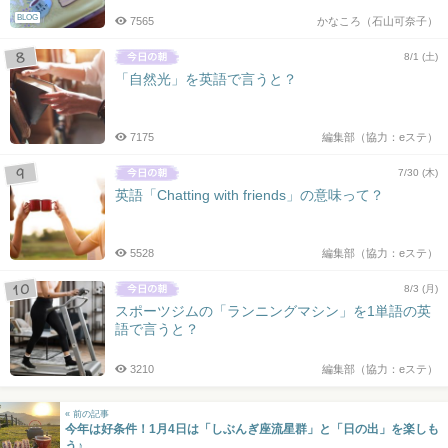
BLOG
7565
かなころ（石山可奈子）
8/1 (土)
「自然光」を英語で言うと？
7175
編集部（協力：eステ）
7/30 (木)
英語「Chatting with friends」の意味って？
5528
編集部（協力：eステ）
8/3 (月)
スポーツジムの「ランニングマシン」を1単語の英
語で言うと？
3210
編集部（協力：eステ）
« 前の記事
今年は好条件！1月4日は「しぶんぎ座流星群」と「日の出」を楽しも
う♪