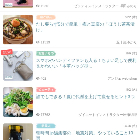
BLOG
1930
ピラティスインストラクター 澤田みのり
7/22 (水)
だし要らず5分で簡単！梅と豆腐の「ほうじ茶茶漬
け」
11319
五十嵐ゆかり
NEW
8/6 (木)
スマホやハンディファンも入る！ちょい足しで便利
＆かわいい「本革バッグ型...
BLOG
402
アンジェ web shop
8/2 (火)
誰でもできる！夏に代謝を上げて痩せるヒント3つ
17762
ダイエットインストラクター岩瀬結暉
1/16 (火)
朝時間.jp編集部の「地震対策」やっていること10
選