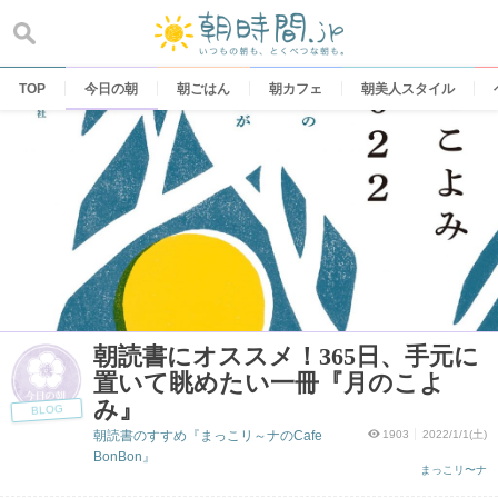
Skip
to
content
TOP
今日の朝
朝ごはん
朝カフェ
朝美人スタイル
朝読書にオススメ！365日、手元に
置いて眺めたい一冊『月のこよ
み』
BLOG
朝読書のすすめ『まっこリ～ナのCafe
1903
2022/1/1(土)
BonBon』
まっこリ〜ナ