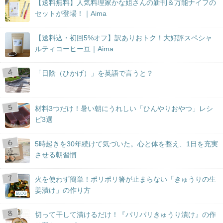
【送料無料】人気料理家かな姐さんの新刊＆万能ナイフの
セットが登場！｜Aima
【送料込・初回5%オフ】訳ありおトク！大好評スペシャ
ルティコーヒー豆｜Aima
「日陰（ひかげ）」を英語で言うと？
材料3つだけ！暑い朝にうれしい「ひんやりおやつ」レシ
ピ3選
5時起きを30年続けて気づいた。心と体を整え、1日を充実
させる朝習慣
火を使わず簡単！ポリポリ箸が止まらない「きゅうりの生
姜漬け」の作り方
BLOG
切って干して漬けるだけ！『パリパリきゅうり漬け』の作