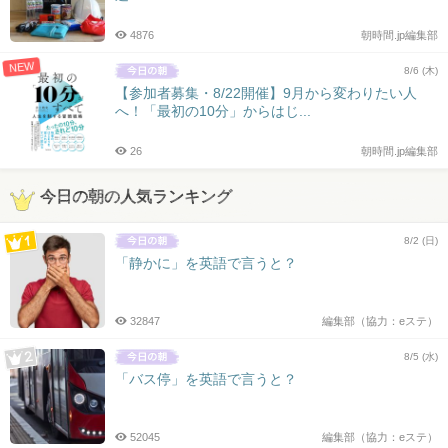
4876
朝時間.jp編集部
NEW
8/6 (木)
【参加者募集・8/22開催】9月から変わりたい人
へ！「最初の10分」からはじ...
26
朝時間.jp編集部
今日の朝の人気ランキング
8/2 (日)
「静かに」を英語で言うと？
32847
編集部（協力：eステ）
8/5 (水)
「バス停」を英語で言うと？
52045
編集部（協力：eステ）