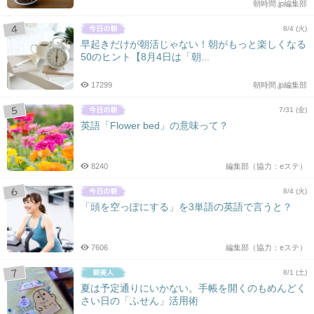
朝時間.jp編集部
8/4 (火)
早起きだけが朝活じゃない！朝がもっと楽しくなる
50のヒント【8月4日は「朝...
17299
朝時間.jp編集部
7/31 (金)
英語「Flower bed」の意味って？
8240
編集部（協力：eステ）
8/4 (火)
「頭を空っぽにする」を3単語の英語で言うと？
7606
編集部（協力：eステ）
8/1 (土)
夏は予定通りにいかない。手帳を開くのもめんどく
さい日の「ふせん」活用術