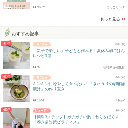
BLOG
36921
まっこリ〜ナ
もっと見る
おすすめ記事
NEW
8/6 (木)
「親子で楽しい」子どもと作れる！夏休み朝ごはん
レシピ3選
376
朝時間.jp編集部
NEW
8/6 (木)
キンキンに冷やして食べたい！『きゅうりの胡麻酢
漬け』の作り置き
1644
Mayu*
NEW
8/6 (木)
【簡単3ステップ】ガチガチの胸まわりをほぐす！
「巻き肩対策ピラティス」