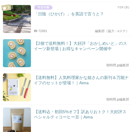
7/29 (水)
「日陰（ひかげ）」を英語で言うと？
72681
編集部（協力：eステ）
【2個で送料無料！】大好評「おかしめいと」のス
イーツ新登場 | お得なキャンペーン開催中
朝時間.jp編集部
【送料無料】人気料理家かな姐さんの新刊＆万能ナ
イフのセットが登場！｜Aima
朝時間.jp編集部
【送料込・初回5%オフ】訳ありおトク！大好評ス
ペシャルティコーヒー豆｜Aima