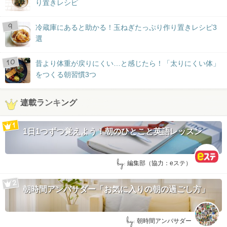
り置きレシピ
冷蔵庫にあると助かる！玉ねぎたっぷり作り置きレシピ3
選
昔より体重が戻りにくい…と感じたら！「太りにくい体」
をつくる朝習慣3つ
連載ランキング
1日1つずつ覚えよう！朝のひとこと英語レッスン
by:
編集部（協力：eステ）
朝時間アンバサダー「お気に入りの朝の過ごし方」
by:
朝時間アンバサダー