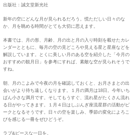
出版社：誠文堂新光社
新年の空にどんな月が見られるだろう。慌ただしい日々のな
か、月を眺める時間がとても大切に思えます。
本書では、月の形、月齢、月の出と月の入り時刻を載せたカレ
ンダーとともに、毎月の空の見どころや見える星と星座などを
解説しています。とくに美しい月のある空を紹介した「今月の
おすすめの観月日」を参考にすれば、素敵な空が見られそうで
すね。
朝、月のこよみで今夜の月を確認しておくと、お月さまとの出
会いがより待ち遠しくなります。１月の満月は18日。今年いち
ばん小さな満月です。そしてもうすぐ、流れ星がたくさん流れ
る日がやってきます。１月４日はしぶんぎ座流星群の活動がピ
ークとなるそうです。日々の空を楽しみ、季節の変化によろこ
びを感じる一冊をぜひどうぞ。
ラブ&ピースな一日を。