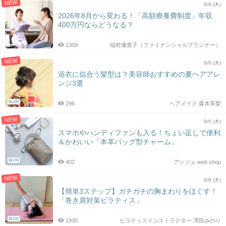
NEW
8/6 (木)
2026年8月から変わる！「高額療養費制度」年収
400万円ならどうなる？
1309
稲村優貴子（ファイナンシャルプランナー）
NEW
8/6 (木)
浴衣に似合う髪型は？美容師おすすめの夏ヘアアレ
ンジ3選
BLOG
296
ヘアメイク 森本英梨
NEW
8/6 (木)
スマホやハンディファンも入る！ちょい足しで便利
＆かわいい「本革バッグ型チャーム」
BLOG
402
アンジェ web shop
NEW
8/6 (木)
【簡単3ステップ】ガチガチの胸まわりをほぐす！
「巻き肩対策ピラティス」
BLOG
1930
ピラティスインストラクター 澤田みのり