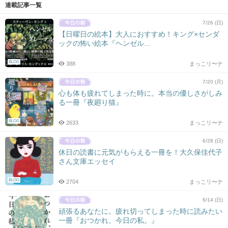
連載記事一覧
7/26 (日)
【日曜日の絵本】大人におすすめ！キング×センダ
ックの怖い絵本『ヘンゼル...
BLOG
388
まっこリ〜ナ
7/20 (月)
心も体も疲れてしまった時に。本当の優しさがしみ
る一冊『夜廻り猫』
BLOG
2633
まっこリ〜ナ
6/28 (日)
休日の読書に元気がもらえる一冊を！大久保佳代子
さん文庫エッセイ
BLOG
2704
まっこリ〜ナ
6/14 (日)
頑張るあなたに。疲れ切ってしまった時に読みたい
一冊『おつかれ、今日の私。』