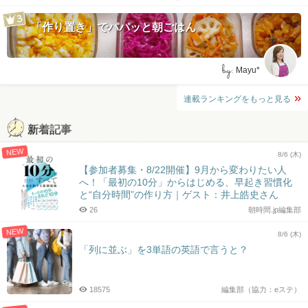
「作り置き」でパパッと朝ごはん
by:
Mayu*
連載ランキングをもっと見る
新着記事
NEW
8/6 (木)
【参加者募集・8/22開催】9月から変わりたい人
へ！「最初の10分」からはじめる、早起き習慣化
と“自分時間”の作り方｜ゲスト：井上皓史さん
26
朝時間.jp編集部
NEW
8/6 (木)
「列に並ぶ」を3単語の英語で言うと？
18575
編集部（協力：eステ）