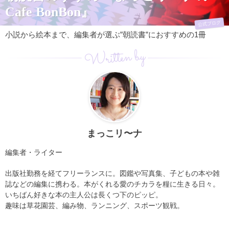
Cafe BonBon』
公式ブログ
小説から絵本まで、編集者が選ぶ”朝読書”におすすめの1冊
Written by
まっこリ〜ナ
編集者・ライター
出版社勤務を経てフリーランスに。図鑑や写真集、子どもの本や雑
誌などの編集に携わる。本がくれる愛のチカラを糧に生きる日々。
いちばん好きな本の主人公は長くつ下のピッピ。
趣味は草花園芸、編み物、ランニング、スポーツ観戦。