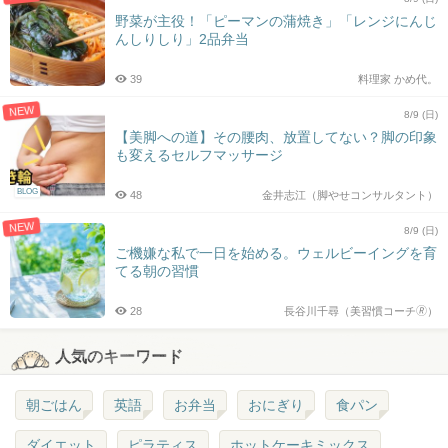
野菜が主役！「ピーマンの蒲焼き」「レンジにんじ
んしりしり」2品弁当
39
料理家 かめ代。
NEW
8/9 (日)
【美脚への道】その腰肉、放置してない？脚の印象
も変えるセルフマッサージ
BLOG
48
金井志江（脚やせコンサルタント）
NEW
8/9 (日)
ご機嫌な私で一日を始める。ウェルビーイングを育
てる朝の習慣
28
長谷川千尋（美習慣コーチ🄬）
人気のキーワード
朝ごはん
英語
お弁当
おにぎり
食パン
ダイエット
ピラティス
ホットケーキミックス