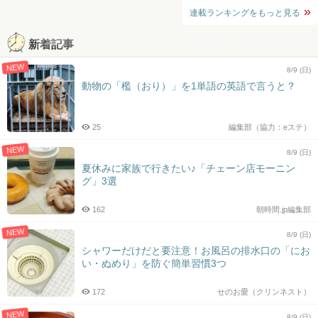
連載ランキングをもっと見る
新着記事
NEW
8/9 (日)
動物の「檻（おり）」を1単語の英語で言うと？
25
編集部（協力：eステ）
NEW
8/9 (日)
夏休みに家族で行きたい♪「チェーン店モーニン
グ」3選
162
朝時間.jp編集部
NEW
8/9 (日)
シャワーだけだと要注意！お風呂の排水口の「にお
い・ぬめり」を防ぐ簡単習慣3つ
172
せのお愛（クリンネスト）
NEW
8/9 (日)