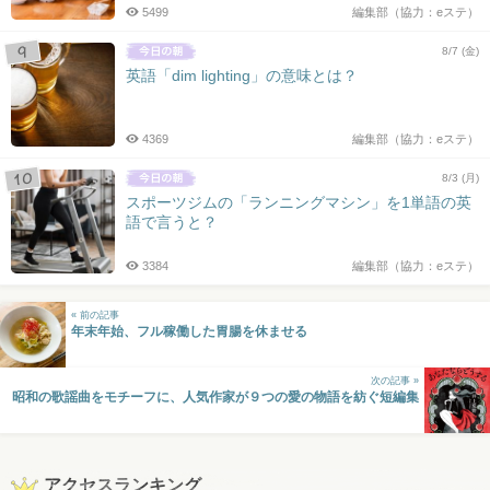
5499
編集部（協力：eステ）
8/7 (金)
英語「dim lighting」の意味とは？
4369
編集部（協力：eステ）
8/3 (月)
スポーツジムの「ランニングマシン」を1単語の英
語で言うと？
3384
編集部（協力：eステ）
« 前の記事
年末年始、フル稼働した胃腸を休ませる
次の記事 »
昭和の歌謡曲をモチーフに、人気作家が９つの愛の物語を紡ぐ短編集
アクセスランキング