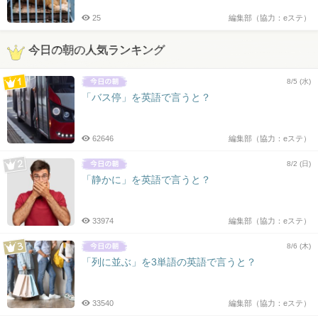
25
編集部（協力：eステ）
今日の朝の人気ランキング
8/5 (水)
「バス停」を英語で言うと？
62646
編集部（協力：eステ）
8/2 (日)
「静かに」を英語で言うと？
33974
編集部（協力：eステ）
8/6 (木)
「列に並ぶ」を3単語の英語で言うと？
33540
編集部（協力：eステ）