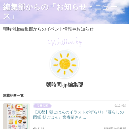
編集部からの「お知らせ・ニュー
ス」
朝時間.jp編集部からのイベント情報やお知らせ
Written by
朝時間.jp編集部
連載記事一覧
6/12 (金)
【京都】朝ごはんのイラストがずらり♪『暮らしの
図鑑 朝ごはん』宮嵜蘭さん...
3135
朝時間.jp編集部