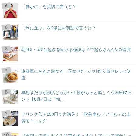
「静かに」を英語で言うと？
「列に並ぶ」を3単語の英語で言うと？
朝4時・5時台起きを続ける秘訣は？早起きさん4人の習慣
冷蔵庫にあると助かる！玉ねぎたっぷり作り置きレシピ3
選
早起きだけが朝活じゃない！朝がもっと楽しくなる50のヒ
ント【8月4日は「朝...
ドリンク代＋150円で大満足！「喫茶室ルノアール」の上
質モーニング
【美脚への道】むくみ足首をすっきり！アキレス腱がシュ