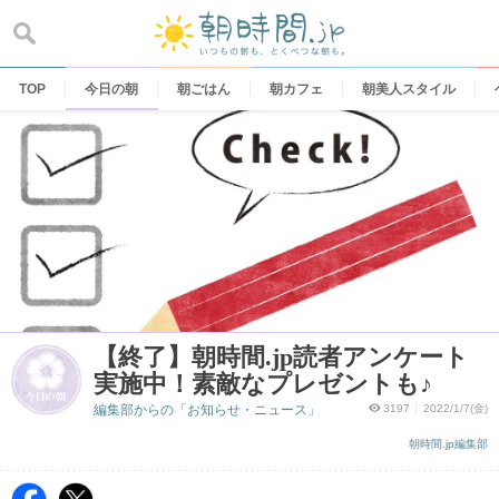
Skip
to
content
TOP
今日の朝
朝ごはん
朝カフェ
朝美人スタイル
【終了】朝時間.jp読者アンケート
実施中！素敵なプレゼントも♪
編集部からの「お知らせ・ニュース」
3197
2022/1/7(金)
朝時間.jp編集部