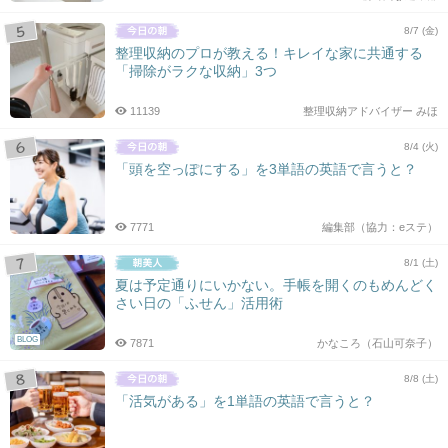
8/7 (金)
整理収納のプロが教える！キレイな家に共通する
「掃除がラクな収納」3つ
11139
整理収納アドバイザー みほ
8/4 (火)
「頭を空っぽにする」を3単語の英語で言うと？
7771
編集部（協力：eステ）
8/1 (土)
夏は予定通りにいかない。手帳を開くのもめんどく
さい日の「ふせん」活用術
BLOG
7871
かなころ（石山可奈子）
8/8 (土)
「活気がある」を1単語の英語で言うと？