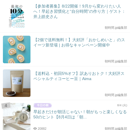
【参加者募集】8/22開催！9月から変わりたい人
へ！早起き習慣化と“自分時間”の作り方｜ゲスト：
井上皓史さん
朝時間.jp編集部
【2個で送料無料！】大好評「おかしめいと」のス
イーツ新登場 | お得なキャンペーン開催中
朝時間.jp編集部
【送料込・初回5%オフ】訳ありおトク！大好評ス
ペシャルティコーヒー豆｜Aima
朝時間.jp編集部
8/4 (火)
早起きだけが朝活じゃない！朝がもっと楽しくなる
50のヒント【8月4日は「朝...
20882
朝時間.jp編集部