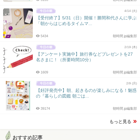
4/14 (火)
【受付終了】5/31（日）開催！勝間和代さんに学ぶ
「朝からはじめるタイムマ...
5434
朝時間.jp編集部
2/19 (木)
【アンケート実施中】旅行券などプレゼントを27
名さまに！（所要時間10分）
1609
朝時間.jp編集部
2/9 (月)
【好評発売中】朝、起きるのが楽しみになる！魅惑
の『暮らしの図鑑 朝ごは...
39174
朝時間.jp編集部
もっと見る
おすすめ記事