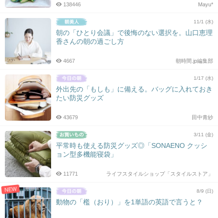
138446
Mayu*
11/1 (水)
朝の「ひとり会議」で後悔のない選択を。山口恵理
香さんの朝の過ごし方
4667
朝時間.jp編集部
1/17 (水)
外出先の「もしも」に備える。バッグに入れておき
たい防災グッズ
43679
田中青紗
3/11 (金)
平常時も使える防災グッズ◎「SONAENO クッシ
ョン型多機能寝袋」
11771
ライフスタイルショップ「スタイルストア」
NEW
8/9 (日)
動物の「檻（おり）」を1単語の英語で言うと？