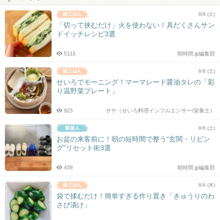
8/8 (土)
「切って挟むだけ」火を使わない！具だくさんサン
ドイッチレシピ3選
5115
朝時間.jp編集部
8/8 (土)
せいろでモーニング！マーマレード醤油タレの「彩
り温野菜プレート」
923
サヤ（せいろ料理インフルエンサー/栄養士）
8/8 (土)
お盆の来客前に！朝の短時間で整う“玄関・リビン
グ”リセット術3選
439
朝時間.jp編集部
8/4 (木)
袋で揉むだけ！簡単すぎる作り置き「きゅうりのわ
さび漬け」