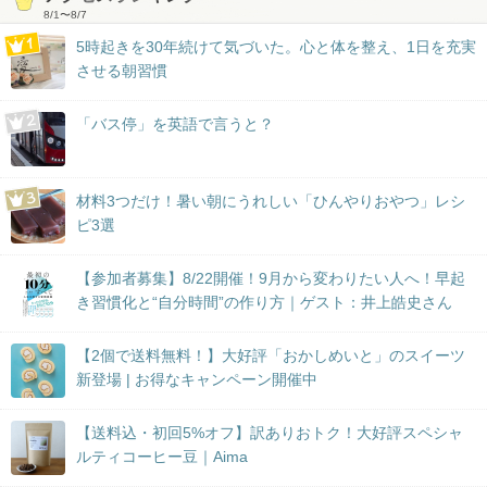
8/1
〜
8/7
5時起きを30年続けて気づいた。心と体を整え、1日を充実
させる朝習慣
「バス停」を英語で言うと？
材料3つだけ！暑い朝にうれしい「ひんやりおやつ」レシ
ピ3選
【参加者募集】8/22開催！9月から変わりたい人へ！早起
き習慣化と“自分時間”の作り方｜ゲスト：井上皓史さん
【2個で送料無料！】大好評「おかしめいと」のスイーツ
新登場 | お得なキャンペーン開催中
【送料込・初回5%オフ】訳ありおトク！大好評スペシャ
ルティコーヒー豆｜Aima