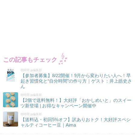
この記事もチェック
朝時間.jp編集部
【参加者募集】8/22開催！9月から変わりたい人へ！早
起き習慣化と“自分時間”の作り方｜ゲスト：井上皓史さ
ん
朝時間.jp編集部
【2個で送料無料！】大好評「おかしめいと」のスイー
ツ新登場 | お得なキャンペーン開催中
朝時間.jp編集部
【送料込・初回5%オフ】訳ありおトク！大好評スペシ
ャルティコーヒー豆｜Aima