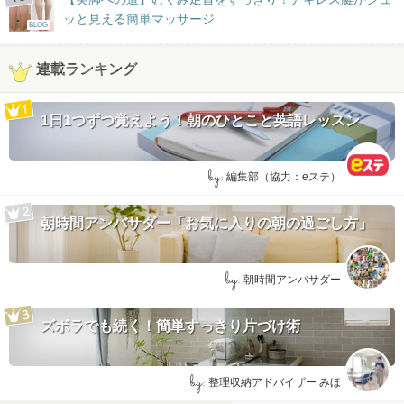
ッと見える簡単マッサージ
BLOG
連載ランキング
1日1つずつ覚えよう！朝のひとこと英語レッスン
by:
編集部（協力：eステ）
朝時間アンバサダー「お気に入りの朝の過ごし方」
by:
朝時間アンバサダー
ズボラでも続く！簡単すっきり片づけ術
by:
整理収納アドバイザー みほ