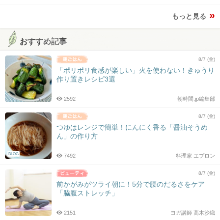
もっと見る
おすすめ記事
8/7 (金)
「ポリポリ食感が楽しい」火を使わない！きゅうり
作り置きレシピ3選
2592
朝時間.jp編集部
8/7 (金)
つゆはレンジで簡単！にんにく香る「醤油そうめ
ん」の作り方
BLOG
7492
料理家 エプロン
8/7 (金)
前かがみがツライ朝に！5分で腰のだるさをケア
「脇腹ストレッチ」
2151
ヨガ講師 高木沙織