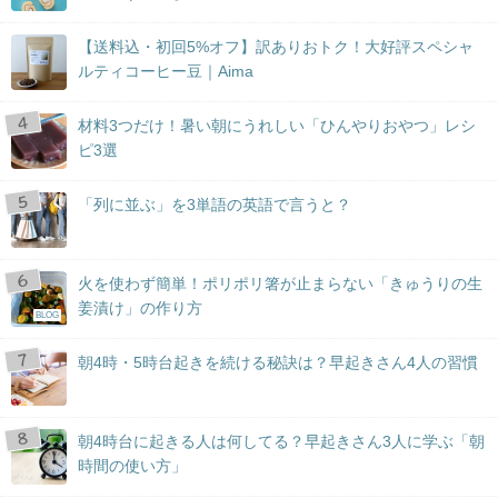
【送料込・初回5%オフ】訳ありおトク！大好評スペシャ
ルティコーヒー豆｜Aima
材料3つだけ！暑い朝にうれしい「ひんやりおやつ」レシ
ピ3選
「列に並ぶ」を3単語の英語で言うと？
火を使わず簡単！ポリポリ箸が止まらない「きゅうりの生
姜漬け」の作り方
BLOG
朝4時・5時台起きを続ける秘訣は？早起きさん4人の習慣
朝4時台に起きる人は何してる？早起きさん3人に学ぶ「朝
時間の使い方」