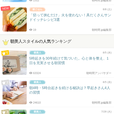
1312
朝時間.jp編集部
NEW
8/8 (土)
「切って挟むだけ」火を使わない！具だくさんサン
ドイッチレシピ3選
19
朝時間.jp編集部
朝美人スタイルの人気ランキング
8/5 (水)
5時起きを30年続けて気づいた。心と体を整え、1
日を充実させる朝習慣
63324
朝時間アンバサダー
8/5 (水)
朝4時・5時台起きを続ける秘訣は？早起きさん4人
の習慣
24610
朝時間.jp編集部
7/28 (火)