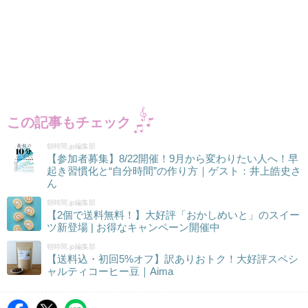
この記事もチェック
朝時間.jp編集部
【参加者募集】8/22開催！9月から変わりたい人へ！早
起き習慣化と“自分時間”の作り方｜ゲスト：井上皓史さ
ん
朝時間.jp編集部
【2個で送料無料！】大好評「おかしめいと」のスイー
ツ新登場 | お得なキャンペーン開催中
朝時間.jp編集部
【送料込・初回5%オフ】訳ありおトク！大好評スペシ
ャルティコーヒー豆｜Aima