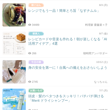
8/3 (月)
レンジでもう一品！簡単とろ旨「なすナムル」
34489
料理家 齋藤菜々子
8/7 (金)
レシピカードや音楽も作れる！朝が楽しくなる「AI
活用アイデア」4選
266
朝時間アンバサダー
10/12 (土)
身の安全を第一に！台風への備えをおさらいしよう
2745
なっちゃん
7/7 (月)
頭皮・髪のベタつきをスッキリ！パチパチ弾ける
「Merit ドライシャンプー」