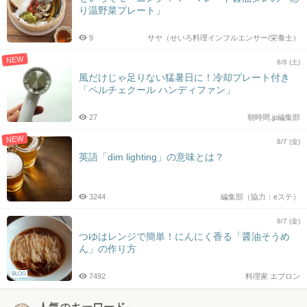
り温野菜プレート」
9
サヤ（せいろ料理インフルエンサー/栄養士）
NEW
8/8 (土)
風だけじゃ足りない猛暑日に！冷却プレート付き
「ペルチェクール ハンディファン」
27
朝時間.jp編集部
NEW
8/7 (金)
英語「dim lighting」の意味とは？
3244
編集部（協力：eステ）
8/7 (金)
つゆはレンジで簡単！にんにく香る「醤油そうめ
ん」の作り方
BLOG
7492
料理家 エプロン