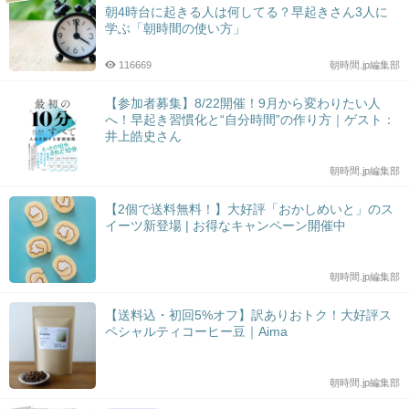
朝4時台に起きる人は何してる？早起きさん3人に
学ぶ「朝時間の使い方」
116669
朝時間.jp編集部
【参加者募集】8/22開催！9月から変わりたい人
へ！早起き習慣化と“自分時間”の作り方｜ゲスト：
井上皓史さん
朝時間.jp編集部
【2個で送料無料！】大好評「おかしめいと」のス
イーツ新登場 | お得なキャンペーン開催中
朝時間.jp編集部
【送料込・初回5%オフ】訳ありおトク！大好評ス
ペシャルティコーヒー豆｜Aima
朝時間.jp編集部