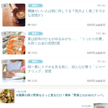
8/4 (火)
機嫌がいい人は朝に何してる？気分よく過ごす小さ
な習慣3つ
5807
朝時間.jp編集部
7/31 (金)
夏は財布のひもがゆるみがち…。「うっかり出費」
を防ぐお金の習慣3選
2320
朝時間.jp編集部
8/1 (土)
朝一番にスマホを見る前に。頭と心が整う「ジャー
ナリング」習慣
2126
朝時間.jp編集部
« 前の記事
冷蔵庫の残り野菜をさっと煮るだけ！簡単「野菜とわかめのクッパ」
次の記事 »