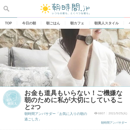
Skip
to
content
TOP
今日の朝
朝ごはん
朝カフェ
朝美人スタイル
お金も道具もいらない！ご機嫌な
朝のために私が大切にしているこ
と2つ
朝時間アンバサダー「お気に入りの朝の
6807
2021/5/25(火)
過ごし方」
朝時間アンバサダー