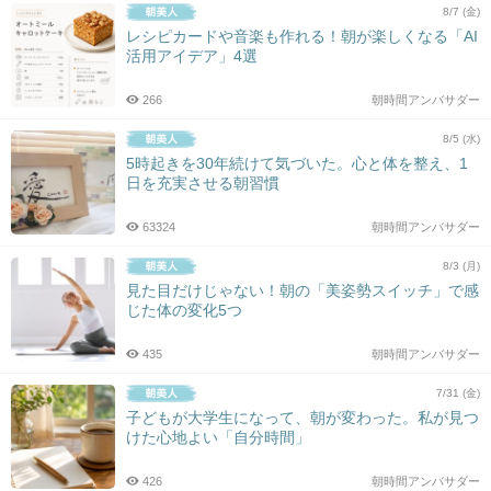
8/7 (金)
レシピカードや音楽も作れる！朝が楽しくなる「AI
活用アイデア」4選
266
朝時間アンバサダー
8/5 (水)
5時起きを30年続けて気づいた。心と体を整え、1
日を充実させる朝習慣
63324
朝時間アンバサダー
8/3 (月)
見た目だけじゃない！朝の「美姿勢スイッチ」で感
じた体の変化5つ
435
朝時間アンバサダー
7/31 (金)
子どもが大学生になって、朝が変わった。私が見つ
けた心地よい「自分時間」
426
朝時間アンバサダー