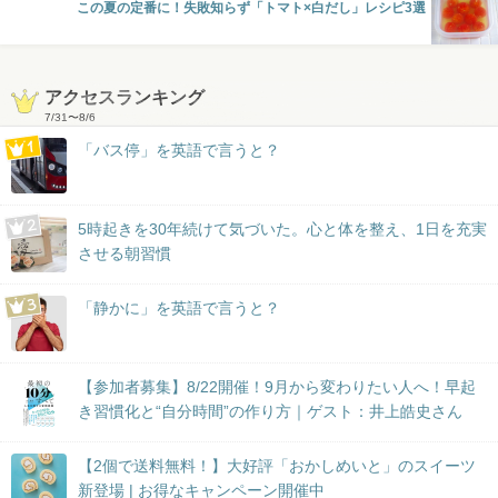
この夏の定番に！失敗知らず「トマト×白だし」レシピ3選
アクセスランキング
7/31
〜
8/6
「バス停」を英語で言うと？
5時起きを30年続けて気づいた。心と体を整え、1日を充実
させる朝習慣
「静かに」を英語で言うと？
【参加者募集】8/22開催！9月から変わりたい人へ！早起
き習慣化と“自分時間”の作り方｜ゲスト：井上皓史さん
【2個で送料無料！】大好評「おかしめいと」のスイーツ
新登場 | お得なキャンペーン開催中