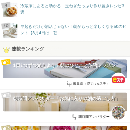
冷蔵庫にあると助かる！玉ねぎたっぷり作り置きレシピ3
選
早起きだけが朝活じゃない！朝がもっと楽しくなる50のヒ
ント【8月4日は「朝...
連載ランキング
1日1つずつ覚えよう！朝のひとこと英語レッスン
by:
編集部（協力：eステ）
朝時間アンバサダー「お気に入りの朝の過ごし方」
by:
朝時間アンバサダー