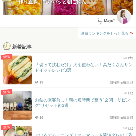
「作り置き」でパパッと朝ごはん
by:
Mayu*
連載ランキングをもっと見る
新着記事
NEW
8/8 (土)
「切って挟むだけ」火を使わない！具だくさんサン
ドイッチレシピ3選
19
朝時間.jp編集部
NEW
8/8 (土)
お盆の来客前に！朝の短時間で整う“玄関・リビン
グ”リセット術3選
16
朝時間.jp編集部
NEW
8/8 (土)
せいろでモーニング！マーマレード醤油タレの「彩