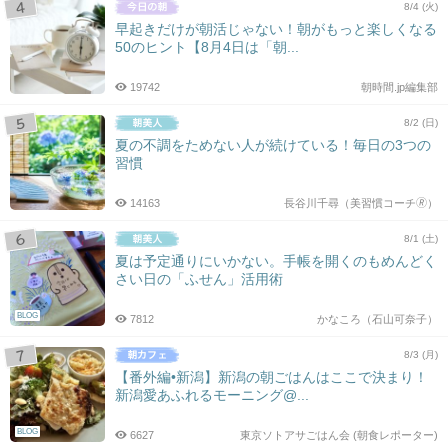
8/4 (火)
早起きだけが朝活じゃない！朝がもっと楽しくなる
50のヒント【8月4日は「朝...
19742
朝時間.jp編集部
8/2 (日)
夏の不調をためない人が続けている！毎日の3つの
習慣
14163
長谷川千尋（美習慣コーチ🄬）
8/1 (土)
夏は予定通りにいかない。手帳を開くのもめんどく
さい日の「ふせん」活用術
BLOG
7812
かなころ（石山可奈子）
8/3 (月)
【番外編•新潟】新潟の朝ごはんはここで決まり！
新潟愛あふれるモーニング@...
BLOG
6627
東京ソトアサごはん会 (朝食レポーター)