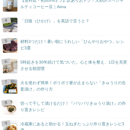
【送料込・初回5%オフ】訳ありおトク！大好評スペシャ
ルティコーヒー豆｜Aima
「日陰（ひかげ）」を英語で言うと？
材料3つだけ！暑い朝にうれしい「ひんやりおやつ」レシ
ピ3選
5時起きを30年続けて気づいた。心と体を整え、1日を充実
させる朝習慣
火を使わず簡単！ポリポリ箸が止まらない「きゅうりの生
姜漬け」の作り方
BLOG
切って干して漬けるだけ！『パリパリきゅうり漬け』の作
り置きレシピ
冷蔵庫にあると助かる！玉ねぎたっぷり作り置きレシピ3