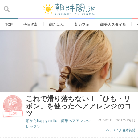
Skip
to
content
TOP
今日の朝
朝ごはん
朝カフェ
朝美人スタイル
これで滑り落ちない！「ひも・リ
ボン」を使ったヘアアレンジのコ
ツ
BLOG
朝からhappy smile！簡単ヘアアレンジ
24247
2019/6/13(木)
レッスン
ヘアメイク 森本英梨