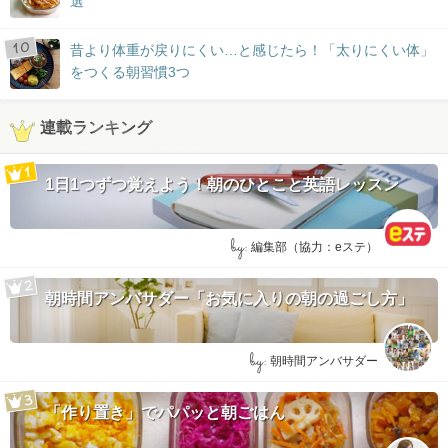
選
昔より体重が戻りにくい…と感じたら！「太りにくい体」
をつくる朝習慣3つ
連載ランキング
1日1つずつ覚えよう！朝のひとこと英語レッスン
by:
編集部（協力：eステ）
朝時間アンバサダー「お気に入りの朝の過ごし方」
by:
朝時間アンバサダー
「作り置き」でパパッと朝ごはん