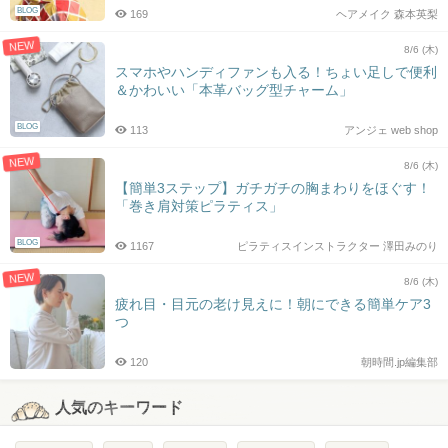
BLOG
169
ヘアメイク 森本英梨
NEW
8/6 (木)
スマホやハンディファンも入る！ちょい足しで便利
＆かわいい「本革バッグ型チャーム」
BLOG
113
アンジェ web shop
NEW
8/6 (木)
【簡単3ステップ】ガチガチの胸まわりをほぐす！
「巻き肩対策ピラティス」
BLOG
1167
ピラティスインストラクター 澤田みのり
NEW
8/6 (木)
疲れ目・目元の老け見えに！朝にできる簡単ケア3
つ
120
朝時間.jp編集部
人気のキーワード