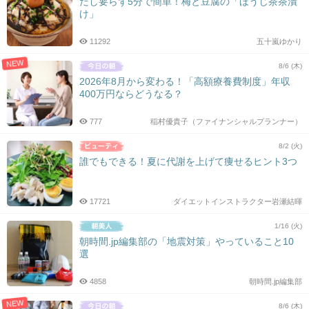
だし要らず5分で簡単！梅と豆腐の「ほうじ茶茶漬
け」
11292
五十嵐ゆかり
NEW
8/6 (木)
2026年8月から変わる！「高額療養費制度」年収
400万円ならどうなる？
777
稲村優貴子（ファイナンシャルプランナー）
8/2 (火)
誰でもできる！夏に代謝を上げて痩せるヒント3つ
17721
ダイエットインストラクター岩瀬結暉
1/16 (火)
朝時間.jp編集部の「地震対策」やっていること10
選
4858
朝時間.jp編集部
NEW
8/6 (木)