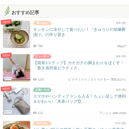
おすすめ記事
NEW
8/6 (木)
キンキンに冷やして食べたい！『きゅうりの胡麻酢
漬け』の作り置き
798
Mayu*
NEW
8/6 (木)
【簡単3ステップ】ガチガチの胸まわりをほぐす！
「巻き肩対策ピラティス」
BLOG
1167
ピラティスインストラクター 澤田みのり
NEW
8/6 (木)
スマホやハンディファンも入る！ちょい足しで便利
＆かわいい「本革バッグ型...
BLOG
113
アンジェ web shop
7/22 (水)