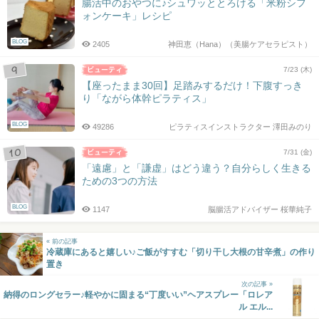
腸活中のおやつに♪シュワッととろける「米粉シフ
ォンケーキ」レシピ
BLOG
2405
神田恵（Hana）（美腸ケアセラピスト）
7/23 (木)
【座ったまま30回】足踏みするだけ！下腹すっき
り「ながら体幹ピラティス」
BLOG
49286
ピラティスインストラクター 澤田みのり
7/31 (金)
「遠慮」と「謙虚」はどう違う？自分らしく生きる
ための3つの方法
BLOG
1147
脳腸活アドバイザー 桜華純子
« 前の記事
冷蔵庫にあると嬉しい♪ご飯がすすむ「切り干し大根の甘辛煮」の作り
置き
次の記事 »
納得のロングセラー♪軽やかに固まる“丁度いい”ヘアスプレー「ロレア
ル エル...