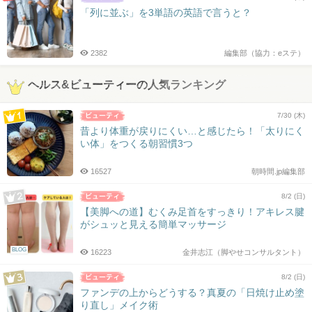
「列に並ぶ」を3単語の英語で言うと？
2382
編集部（協力：eステ）
ヘルス&ビューティーの人気ランキング
7/30 (木)
昔より体重が戻りにくい…と感じたら！「太りにく
い体」をつくる朝習慣3つ
16527
朝時間.jp編集部
8/2 (日)
【美脚への道】むくみ足首をすっきり！アキレス腱
がシュッと見える簡単マッサージ
BLOG
16223
金井志江（脚やせコンサルタント）
8/2 (日)
ファンデの上からどうする？真夏の「日焼け止め塗
り直し」メイク術