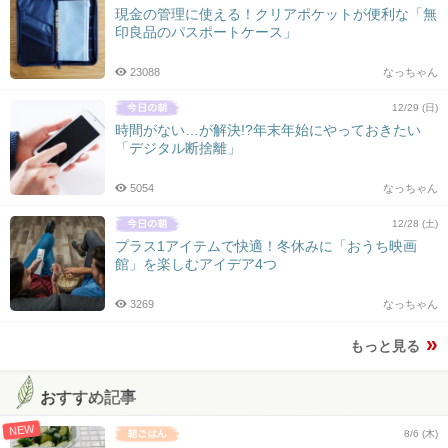
現金の管理に使える！クリアポケットが便利な「無
印良品のパスポートケース」
23088
なっちゃん
12/29 (日)
時間がない…が解決!?年末年始にやっておきたい
「デジタル断捨離」
5054
なっちゃん
12/28 (土)
プラス1アイテムで快適！冬休みに「おうち映画
館」を楽しむアイデア4つ
3269
なっちゃん
もっと見る
おすすめ記事
NEW
8/6 (木)