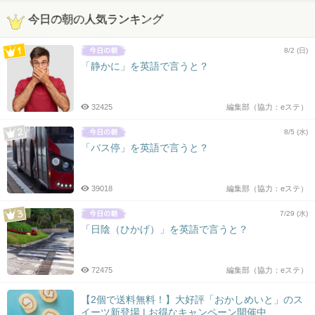
今日の朝の人気ランキング
8/2 (日)
「静かに」を英語で言うと？
32425
編集部（協力：eステ）
8/5 (水)
「バス停」を英語で言うと？
39018
編集部（協力：eステ）
7/29 (水)
「日陰（ひかげ）」を英語で言うと？
72475
編集部（協力：eステ）
【2個で送料無料！】大好評「おかしめいと」のス
イーツ新登場 | お得なキャンペーン開催中