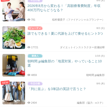
8/6 (木)
2026年8月から変わる！「高額療養費制度」年収
400万円ならどうなる？
781
稲村優貴子（ファイナンシャルプランナー）
8/2 (火)
誰でもできる！夏に代謝を上げて痩せるヒント3つ
17721
ダイエットインストラクター岩瀬結暉
1/16 (火)
朝時間.jp編集部の「地震対策」やっていること10
選
4859
朝時間.jp編集部
NEW
8/6 (木)
「列に並ぶ」を3単語の英語で言うと？
2404
編集部（協力：eステ）