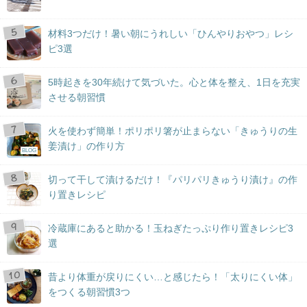
材料3つだけ！暑い朝にうれしい「ひんやりおやつ」レシ
ピ3選
5時起きを30年続けて気づいた。心と体を整え、1日を充実
させる朝習慣
火を使わず簡単！ポリポリ箸が止まらない「きゅうりの生
姜漬け」の作り方
BLOG
切って干して漬けるだけ！『パリパリきゅうり漬け』の作
り置きレシピ
冷蔵庫にあると助かる！玉ねぎたっぷり作り置きレシピ3
選
昔より体重が戻りにくい…と感じたら！「太りにくい体」
をつくる朝習慣3つ