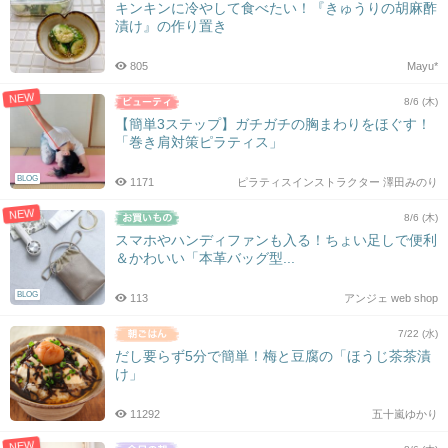
キンキンに冷やして食べたい！『きゅうりの胡麻酢
漬け』の作り置き
805
Mayu*
NEW
8/6 (木)
【簡単3ステップ】ガチガチの胸まわりをほぐす！
「巻き肩対策ピラティス」
BLOG
1171
ピラティスインストラクター 澤田みのり
NEW
8/6 (木)
スマホやハンディファンも入る！ちょい足しで便利
＆かわいい「本革バッグ型...
BLOG
113
アンジェ web shop
7/22 (水)
だし要らず5分で簡単！梅と豆腐の「ほうじ茶茶漬
け」
11292
五十嵐ゆかり
NEW