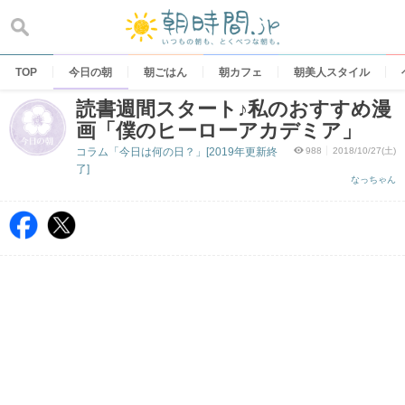
Skip
to
content
TOP
今日の朝
朝ごはん
朝カフェ
朝美人スタイル
読書週間スタート♪私のおすすめ漫
画「僕のヒーローアカデミア」
コラム「今日は何の日？」[2019年更新終
988
2018/10/27(土)
了]
なっちゃん