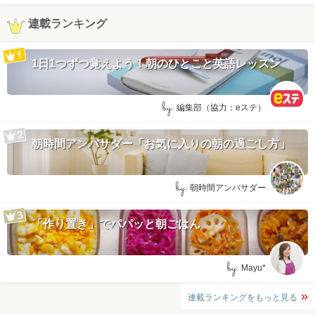
連載ランキング
1日1つずつ覚えよう！朝のひとこと英語レッスン
by:
編集部（協力：eステ）
朝時間アンバサダー「お気に入りの朝の過ごし方」
by:
朝時間アンバサダー
「作り置き」でパパッと朝ごはん
by:
Mayu*
連載ランキングをもっと見る