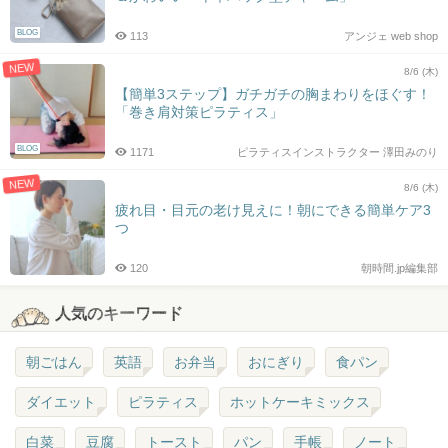
BLOG
113
アンジェ web shop
NEW
8/6 (木)
【簡単3ステップ】ガチガチの胸まわりをほぐす！
「巻き肩対策ピラティス」
BLOG
1171
ピラティスインストラクター 澤田みのり
NEW
8/6 (木)
疲れ目・目元の老け見えに！朝にできる簡単ケア3
つ
120
朝時間.jp編集部
人気のキーワード
朝ごはん
英語
お弁当
おにぎり
食パン
ダイエット
ピラティス
ホットケーキミックス
白菜
豆腐
トースト
パン
手帳
ノート