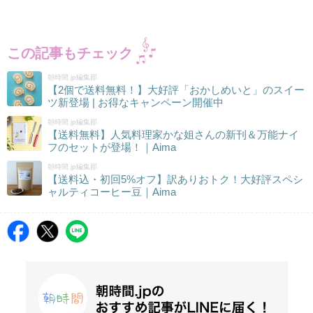
この記事もチェック
朝時間.jp編集部
【2個で送料無料！】大好評「おかしめいと」のスイー
ツ新登場 | お得なキャンペーン開催中
朝時間.jp編集部
【送料無料】人気料理家かな姐さんの新刊＆万能ナイ
フのセットが登場！｜Aima
朝時間.jp編集部
【送料込・初回5%オフ】訳ありおトク！大好評スペシ
ャルティコーヒー豆｜Aima