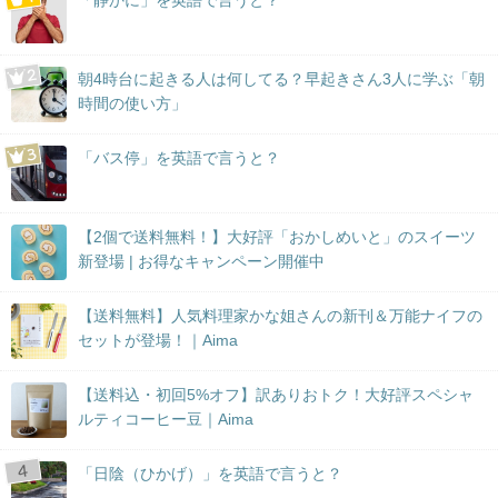
「静かに」を英語で言うと？
朝4時台に起きる人は何してる？早起きさん3人に学ぶ「朝
時間の使い方」
「バス停」を英語で言うと？
【2個で送料無料！】大好評「おかしめいと」のスイーツ
新登場 | お得なキャンペーン開催中
【送料無料】人気料理家かな姐さんの新刊＆万能ナイフの
セットが登場！｜Aima
【送料込・初回5%オフ】訳ありおトク！大好評スペシャ
ルティコーヒー豆｜Aima
「日陰（ひかげ）」を英語で言うと？