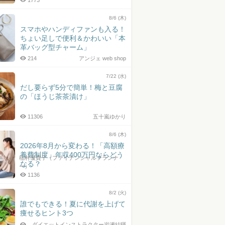
1773
8/6 (木)
スマホやハンディファンも入る！
ちょい足しで便利＆かわいい「本
革バッグ型チャーム」
214
アンジェ web shop
7/22 (水)
だし要らず5分で簡単！梅と豆腐
の「ほうじ茶茶漬け」
11306
五十嵐ゆかり
8/6 (木)
2026年8月から変わる！「高額療
養費制度」年収400万円ならどう
稲村優貴子（ファイナンシャルプランナ
なる？
ー）
1136
8/2 (火)
誰でもできる！夏に代謝を上げて
痩せるヒント3つ
ダイエットインストラクター岩瀬結暉