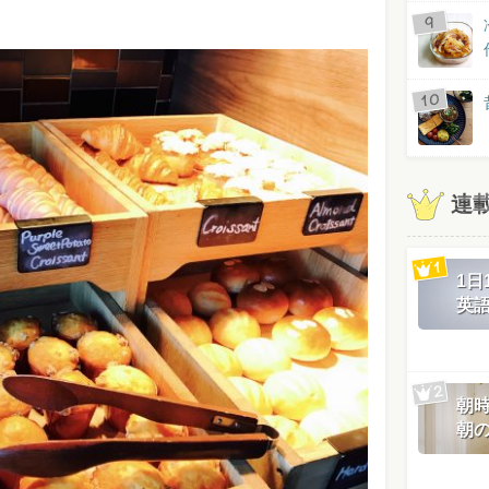
連
1
英
朝
朝