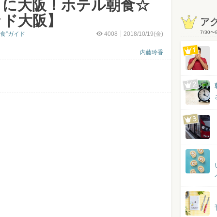
さに大阪！ホテル朝食☆
ッド大阪】
ア
7/30
〜
食”ガイド
4008
2018/10/19(金)
内藤玲香