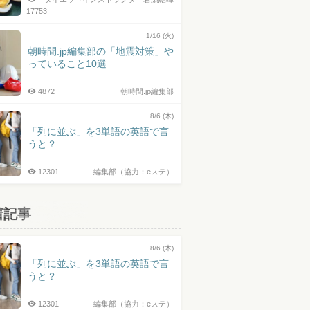
17753
1/16 (火)
朝時間.jp編集部の「地震対策」や
っていること10選
4872
朝時間.jp編集部
8/6 (木)
「列に並ぶ」を3単語の英語で言
うと？
12301
編集部（協力：eステ）
着記事
8/6 (木)
「列に並ぶ」を3単語の英語で言
うと？
12301
編集部（協力：eステ）