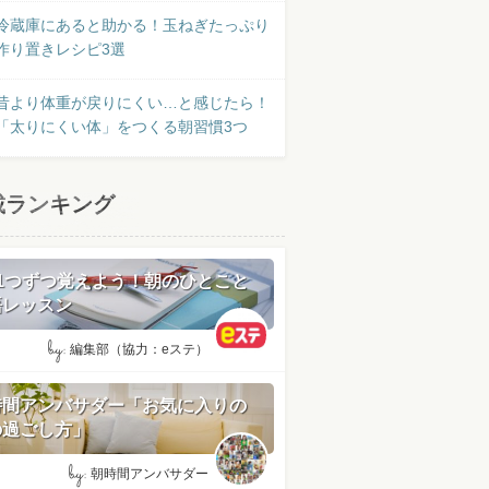
冷蔵庫にあると助かる！玉ねぎたっぷり
作り置きレシピ3選
昔より体重が戻りにくい…と感じたら！
「太りにくい体」をつくる朝習慣3つ
載ランキング
日1つずつ覚えよう！朝のひとこと
語レッスン
by:
編集部（協力：eステ）
時間アンバサダー「お気に入りの
の過ごし方」
by:
朝時間アンバサダー