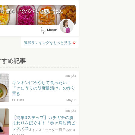
作り置き」でパパッと朝ごはん
by:
Mayu*
連載ランキングをもっと見る
すすめ記事
8/6 (木)
キンキンに冷やして食べたい！
『きゅうりの胡麻酢漬け』の作り
置き
1383
Mayu*
8/6 (木)
【簡単3ステップ】ガチガチの胸
まわりをほぐす！「巻き肩対策ピ
ラティス」
ピラティスインストラクター 澤田みのり