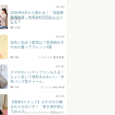
8/6 (木)
2026年8月から変わる！「高額療
養費制度」年収400万円ならどう
稲村優貴子（ファイナンシャルプランナ
なる？
ー）
1136
8/6 (木)
浴衣に似合う髪型は？美容師おす
すめの夏ヘアアレンジ3選
246
ヘアメイク 森本英梨
8/6 (木)
スマホやハンディファンも入る！
ちょい足しで便利＆かわいい「本
革バッグ型チャーム」
214
アンジェ web shop
8/6 (木)
【簡単3ステップ】ガチガチの胸
まわりをほぐす！「巻き肩対策ピ
ラティス」
ピラティスインストラクター 澤田みのり