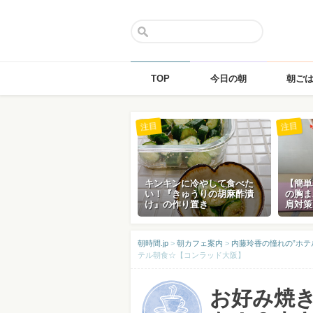
TOP
今日の朝
朝ご
Skip
注目
注目
to
content
キンキンに冷やして食べた
【簡単
い！『きゅうりの胡麻酢漬
の胸ま
け』の作り置き
肩対策
朝時間.jp
>
朝カフェ案内
>
内藤玲香の憧れの”ホテ
テル朝食☆【コンラッド大阪】
お好み焼