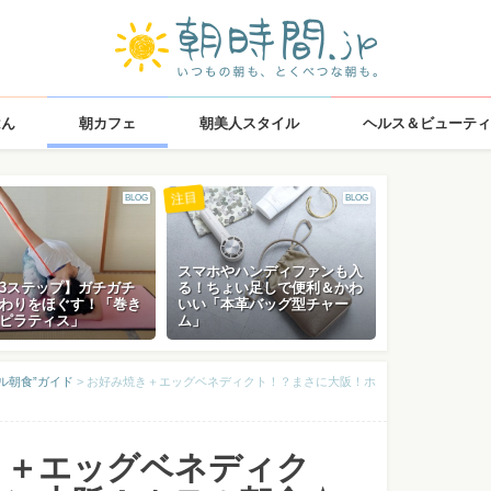
はん
朝カフェ
朝美人スタイル
ヘルス＆ビューティ
注目
BLOG
BLOG
スマホやハンディファンも入
3ステップ】ガチガチ
る！ちょい足しで便利＆かわ
わりをほぐす！「巻き
いい「本革バッグ型チャー
ピラティス」
ム」
ル朝食”ガイド
>
お好み焼き＋エッグベネディクト！？まさに大阪！ホ
き＋エッグベネディク