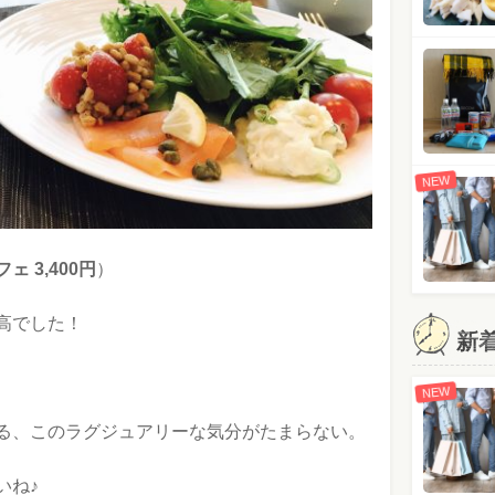
NEW
 3,400円
）
高でした！
新
NEW
る、このラグジュアリーな気分がたまらない。
いね♪