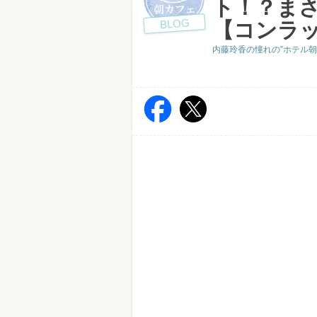
ト！？ま
BLOG
【コンラ
内藤玲香の憧れの”ホテル朝