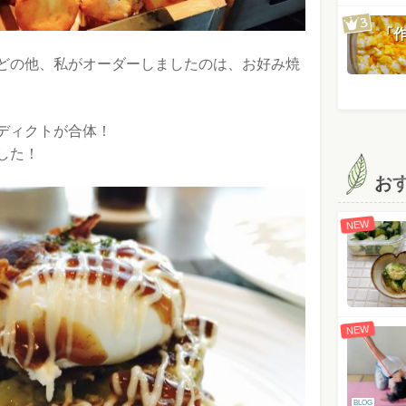
「
どの他、私がオーダーしましたのは、お好み焼
ディクトが合体！
した！
お
NEW
NEW
BLOG