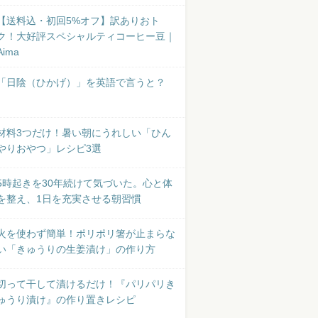
【送料込・初回5%オフ】訳ありおト
ク！大好評スペシャルティコーヒー豆｜
Aima
「日陰（ひかげ）」を英語で言うと？
材料3つだけ！暑い朝にうれしい「ひん
やりおやつ」レシピ3選
5時起きを30年続けて気づいた。心と体
を整え、1日を充実させる朝習慣
火を使わず簡単！ポリポリ箸が止まらな
い「きゅうりの生姜漬け」の作り方
切って干して漬けるだけ！『パリパリき
ゅうり漬け』の作り置きレシピ