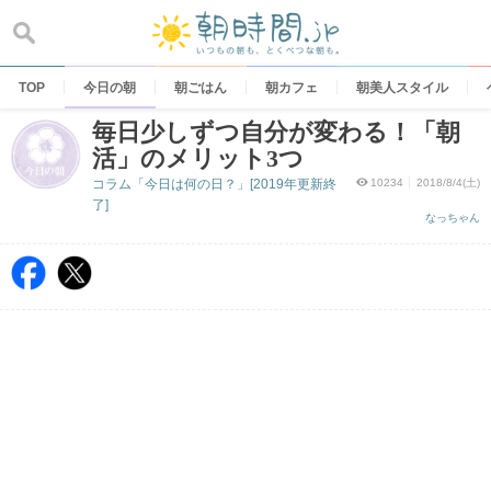
Skip
to
content
TOP
今日の朝
朝ごはん
朝カフェ
朝美人スタイル
毎日少しずつ自分が変わる！「朝
活」のメリット3つ
コラム「今日は何の日？」[2019年更新終
10234
2018/8/4(土)
了]
なっちゃん