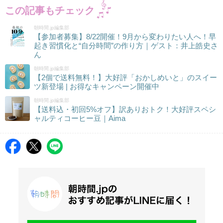
この記事もチェック
朝時間.jp編集部
【参加者募集】8/22開催！9月から変わりたい人へ！早
起き習慣化と“自分時間”の作り方｜ゲスト：井上皓史さ
ん
朝時間.jp編集部
【2個で送料無料！】大好評「おかしめいと」のスイー
ツ新登場 | お得なキャンペーン開催中
朝時間.jp編集部
【送料込・初回5%オフ】訳ありおトク！大好評スペシ
ャルティコーヒー豆｜Aima