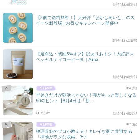
朝時間.jp編集部
【2個で送料無料！】大好評「おかしめいと」のス
イーツ新登場 | お得なキャンペーン開催中
朝時間.jp編集部
【送料込・初回5%オフ】訳ありおトク！大好評ス
ペシャルティコーヒー豆｜Aima
朝時間.jp編集部
8/4 (火)
早起きだけが朝活じゃない！朝がもっと楽しくなる
50のヒント【8月4日は「朝...
19982
朝時間.jp編集部
8/7 (金)
整理収納のプロが教える！キレイな家に共通する
「掃除がラクな収納」3つ