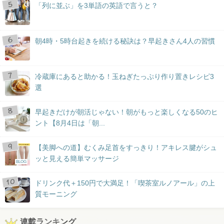
「列に並ぶ」を3単語の英語で言うと？
朝4時・5時台起きを続ける秘訣は？早起きさん4人の習慣
冷蔵庫にあると助かる！玉ねぎたっぷり作り置きレシピ3
選
早起きだけが朝活じゃない！朝がもっと楽しくなる50のヒ
ント【8月4日は「朝...
【美脚への道】むくみ足首をすっきり！アキレス腱がシュ
ッと見える簡単マッサージ
BLOG
ドリンク代＋150円で大満足！「喫茶室ルノアール」の上
質モーニング
連載ランキング