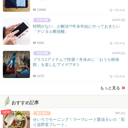
23088
なっちゃん
12/29 (日)
時間がない…が解決!?年末年始にやっておきたい
「デジタル断捨離」
5054
なっちゃん
12/28 (土)
プラス1アイテムで快適！冬休みに「おうち映画
館」を楽しむアイデア4つ
3270
なっちゃん
もっと見る
おすすめ記事
NEW
8/8 (土)
せいろでモーニング！マーマレード醤油タレの「彩
り温野菜プレート」