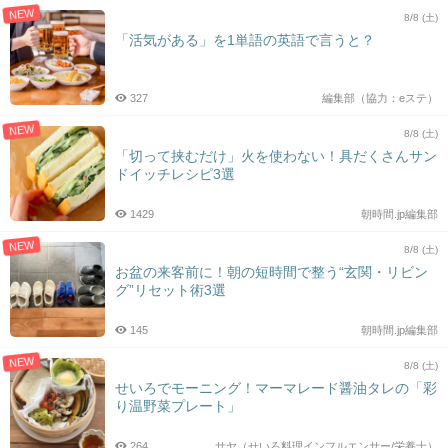
NEW
8/8 (土)
「活気がある」を1単語の英語で言うと？
327
編集部（協力：eステ）
NEW
8/8 (土)
「切って挟むだけ」火を使わない！具だくさんサン
ドイッチレシピ3選
1429
朝時間.jp編集部
NEW
8/8 (土)
お盆の来客前に！朝の短時間で整う“玄関・リビン
グ”リセット術3選
145
朝時間.jp編集部
NEW
8/8 (土)
せいろでモーニング！マーマレード醤油タレの「彩
り温野菜プレート」
264
サヤ（せいろ料理インフルエンサー/栄養士）