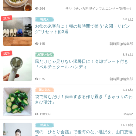
264
サヤ（せいろ料理インフルエンサー/栄養士）
NEW
8/8 (土)
お盆の来客前に！朝の短時間で整う“玄関・リビン
グ”リセット術3選
145
朝時間.jp編集部
NEW
8/8 (土)
風だけじゃ足りない猛暑日に！冷却プレート付き
「ペルチェクール ハンディ...
675
朝時間.jp編集部
8/4 (木)
袋で揉むだけ！簡単すぎる作り置き「きゅうりのわ
さび漬け」
138389
Mayu*
11/1 (水)
朝の「ひとり会議」で後悔のない選択を。山口恵理