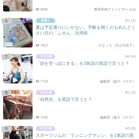
8945
整理収納アドバイザー みほ
8/1 (土)
夏は予定通りにいかない。手帳を開くのもめんどく
さい日の「ふせん」活用術
BLOG
7822
かなころ（石山可奈子）
8/4 (火)
「頭を空っぽにする」を3単語の英語で言うと？
7718
編集部（協力：eステ）
8/1 (土)
「自然光」を英語で言うと？
7245
編集部（協力：eステ）
8/3 (月)
スポーツジムの「ランニングマシン」を1単語の英