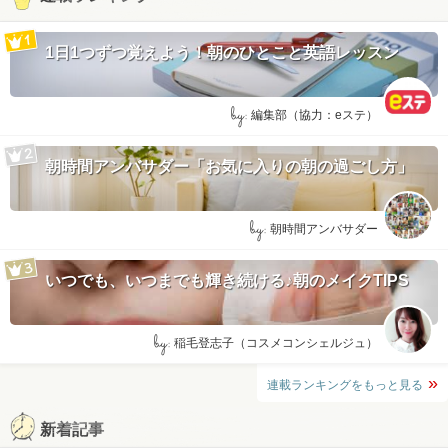
1日1つずつ覚えよう！朝のひとこと英語レッスン
by:
編集部（協力：eステ）
朝時間アンバサダー「お気に入りの朝の過ごし方」
by:
朝時間アンバサダー
いつでも、いつまでも輝き続ける♪朝のメイクTIPS
by:
稲毛登志子（コスメコンシェルジュ）
連載ランキングをもっと見る
新着記事