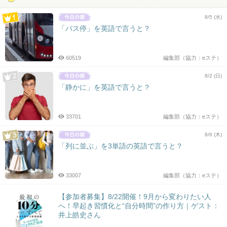
8/5 (水)
「バス停」を英語で言うと？
60519
編集部（協力：eステ）
8/2 (日)
「静かに」を英語で言うと？
33701
編集部（協力：eステ）
8/6 (木)
「列に並ぶ」を3単語の英語で言うと？
33007
編集部（協力：eステ）
【参加者募集】8/22開催！9月から変わりたい人
へ！早起き習慣化と“自分時間”の作り方｜ゲスト：
井上皓史さん