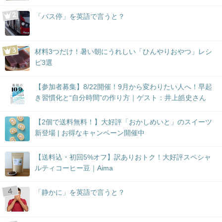
「バス停」を英語で言うと？
材料3つだけ！暑い朝にうれしい「ひんやりおやつ」レシ
ピ3選
【参加者募集】8/22開催！9月から変わりたい人へ！早起
き習慣化と“自分時間”の作り方｜ゲスト：井上皓史さん
【2個で送料無料！】大好評「おかしめいと」のスイーツ
新登場 | お得なキャンペーン開催中
【送料込・初回5%オフ】訳ありおトク！大好評スペシャ
ルティコーヒー豆｜Aima
「静かに」を英語で言うと？