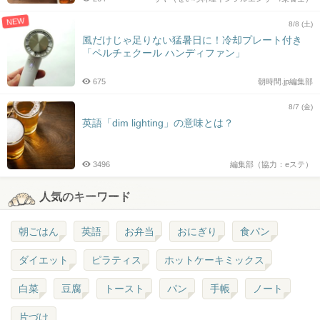
NEW
8/8 (土)
風だけじゃ足りない猛暑日に！冷却プレート付き
「ペルチェクール ハンディファン」
675
朝時間.jp編集部
8/7 (金)
英語「dim lighting」の意味とは？
3496
編集部（協力：eステ）
人気のキーワード
朝ごはん
英語
お弁当
おにぎり
食パン
ダイエット
ピラティス
ホットケーキミックス
白菜
豆腐
トースト
パン
手帳
ノート
片づけ