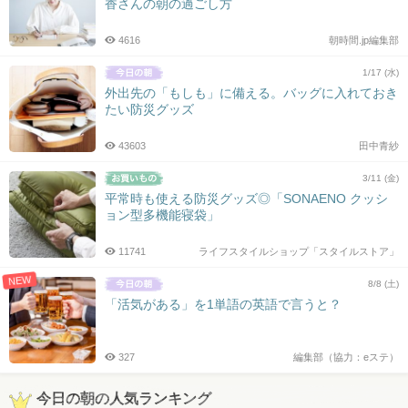
香さんの朝の過ごし方
4616
朝時間.jp編集部
1/17 (水)
外出先の「もしも」に備える。バッグに入れておき
たい防災グッズ
43603
田中青紗
3/11 (金)
平常時も使える防災グッズ◎「SONAENO クッシ
ョン型多機能寝袋」
11741
ライフスタイルショップ「スタイルストア」
NEW
8/8 (土)
「活気がある」を1単語の英語で言うと？
327
編集部（協力：eステ）
今日の朝の人気ランキング