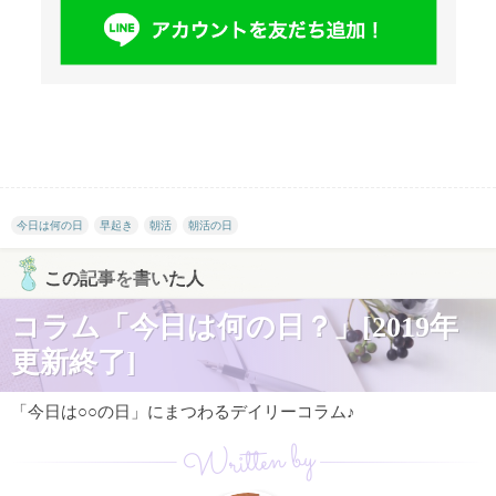
今日は何の日
早起き
朝活
朝活の日
この記事を書いた人
コラム「今日は何の日？」[2019年
更新終了]
「今日は○○の日」にまつわるデイリーコラム♪
Written by