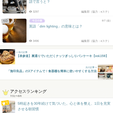
語で言うと？
3297
編集部（協力：eステ）
8/7 (金)
英語「dim lighting」の意味とは？
3496
編集部（協力：eステ）
« 前の記事
【表参道】裏通りでいただくナッツぎっしりパンケーキ【vol.159】
次の記事 »
「無印良品」の3アイテムで！食器棚を簡単に使いやすくする方法
アクセスランキング
7/31
〜
8/6
5時起きを30年続けて気づいた。心と体を整え、1日を充実
させる朝習慣