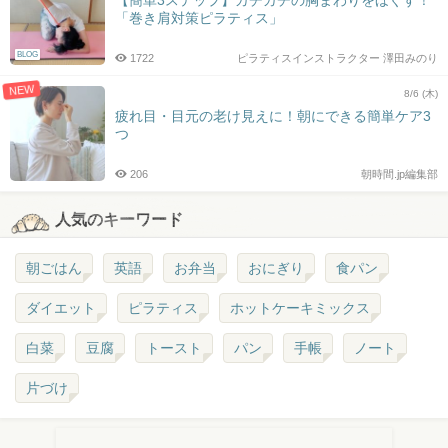
【簡単3ステップ】ガチガチの胸まわりをほぐす！
「巻き肩対策ピラティス」
BLOG
1722
ピラティスインストラクター 澤田みのり
NEW
8/6 (木)
疲れ目・目元の老け見えに！朝にできる簡単ケア3
つ
206
朝時間.jp編集部
人気のキーワード
朝ごはん
英語
お弁当
おにぎり
食パン
ダイエット
ピラティス
ホットケーキミックス
白菜
豆腐
トースト
パン
手帳
ノート
片づけ