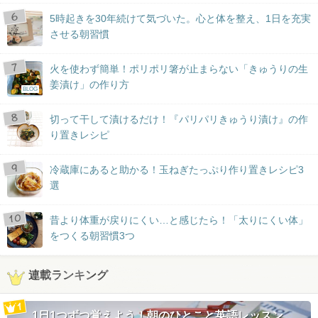
5時起きを30年続けて気づいた。心と体を整え、1日を充実
させる朝習慣
火を使わず簡単！ポリポリ箸が止まらない「きゅうりの生
姜漬け」の作り方
BLOG
切って干して漬けるだけ！『パリパリきゅうり漬け』の作
り置きレシピ
冷蔵庫にあると助かる！玉ねぎたっぷり作り置きレシピ3
選
昔より体重が戻りにくい…と感じたら！「太りにくい体」
をつくる朝習慣3つ
連載ランキング
1日1つずつ覚えよう！朝のひとこと英語レッスン