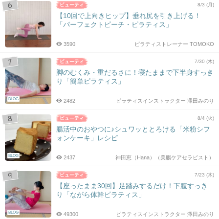
8/3 (月)
【10回で上向きヒップ】垂れ尻を引き上げる！
「パーフェクトピーチ・ピラティス」
3590
ピラティストレーナー TOMOKO
7/30 (木)
脚のむくみ・重だるさに！寝たままで下半身すっき
り「簡単ピラティス」
BLOG
2482
ピラティスインストラクター 澤田みのり
8/4 (火)
腸活中のおやつに♪シュワッととろける「米粉シフ
ォンケーキ」レシピ
BLOG
2437
神田恵（Hana）（美腸ケアセラピスト）
7/23 (木)
【座ったまま30回】足踏みするだけ！下腹すっき
り「ながら体幹ピラティス」
BLOG
49300
ピラティスインストラクター 澤田みのり