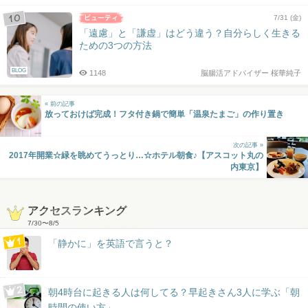
7/31 (金)
「遠慮」と「謙虚」はどう違う？自分らしく生きる
ための3つの方法
BLOG
1148
脳腸活アドバイザー 桜華純子
« 前の記事
放っておけば完成！フタ付き鍋で簡単「温泉たまご」の作り置き
次の記事 »
2017年開業☆緑を眺めてうっとり…☆ホテル朝食♪【アスコット丸の
内東京】
アクセスランキング
7/30
〜
8/5
「静かに」を英語で言うと？
朝4時台に起きる人は何してる？早起きさん3人に学ぶ「朝
時間の使い方」