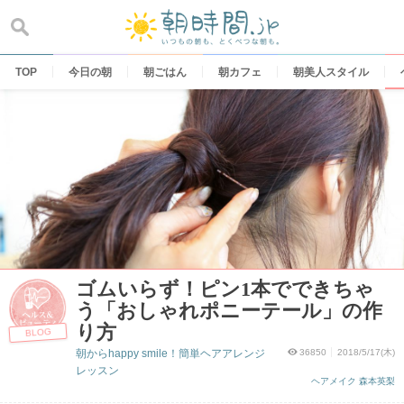
Skip
to
content
TOP
今日の朝
朝ごはん
朝カフェ
朝美人スタイル
ゴムいらず！ピン1本でできちゃ
う「おしゃれポニーテール」の作
り方
BLOG
朝からhappy smile！簡単ヘアアレンジ
36850
2018/5/17(木)
レッスン
ヘアメイク 森本英梨