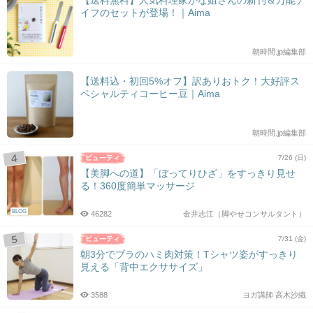
【送料無料】人気料理家かな姐さんの新刊＆万能ナ
イフのセットが登場！｜Aima
朝時間.jp編集部
【送料込・初回5%オフ】訳ありおトク！大好評ス
ペシャルティコーヒー豆｜Aima
朝時間.jp編集部
7/26 (日)
【美脚への道】「ぼってりひざ」をすっきり見せ
る！360度簡単マッサージ
BLOG
46282
金井志江（脚やせコンサルタント）
7/31 (金)
朝3分でブラのハミ肉対策！Tシャツ姿がすっきり
見える「背中エクササイズ」
3588
ヨガ講師 高木沙織