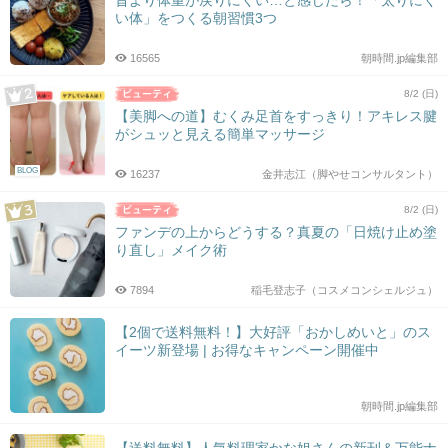
昔より体重が戻りにくい…と感じたら！「太りにく
い体」をつくる朝習慣3つ
16565
朝時間.jp編集部
8/2 (日)
【美脚への道】むくみ足首をすっきり！アキレス腱
がシュッと見える簡単マッサージ
BLOG
16237
金井志江（脚やせコンサルタント）
8/2 (日)
ファンデの上からどうする？真夏の「日焼け止め塗
り直し」メイク術
7894
稲毛登志子（コスメコンシェルジュ）
【2個で送料無料！】大好評「おかしめいと」のス
イーツ新登場 | お得なキャンペーン開催中
朝時間.jp編集部