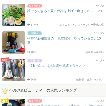
8/2 (火)
誰でもできる！夏に代謝を上げて痩せるヒント3つ
17749
ダイエットインストラクター岩瀬結暉
1/16 (火)
朝時間.jp編集部の「地震対策」やっていること10
選
4869
朝時間.jp編集部
NEW
8/6 (木)
「列に並ぶ」を3単語の英語で言うと？
9698
編集部（協力：eステ）
ヘルス&ビューティーの人気ランキング
7/30 (木)