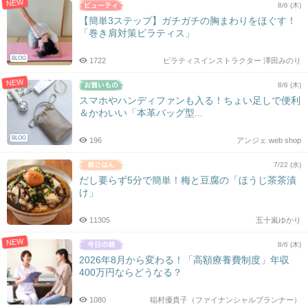
NEW
8/6 (木)
【簡単3ステップ】ガチガチの胸まわりをほぐす！
「巻き肩対策ピラティス」
BLOG
1722
ピラティスインストラクター 澤田みのり
NEW
8/6 (木)
スマホやハンディファンも入る！ちょい足しで便利
＆かわいい「本革バッグ型...
BLOG
196
アンジェ web shop
7/22 (水)
だし要らず5分で簡単！梅と豆腐の「ほうじ茶茶漬
け」
11305
五十嵐ゆかり
NEW
8/6 (木)
2026年8月から変わる！「高額療養費制度」年収
400万円ならどうなる？
1080
稲村優貴子（ファイナンシャルプランナー）