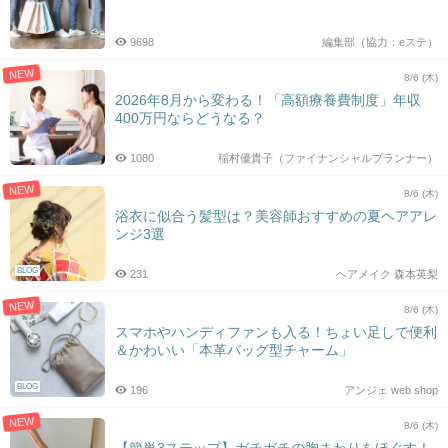
9698
編集部（協力：eステ）
NEW
8/6 (木)
2026年8月から変わる！「高額療養費制度」年収
400万円ならどうなる？
1080
稲村優貴子（ファイナンシャルプランナー）
NEW
8/6 (木)
浴衣に似合う髪型は？美容師おすすめの夏ヘアアレ
ンジ3選
BLOG
231
ヘアメイク 森本英梨
NEW
8/6 (木)
スマホやハンディファンも入る！ちょい足しで便利
＆かわいい「本革バッグ型チャーム」
BLOG
196
アンジェ web shop
NEW
8/6 (木)