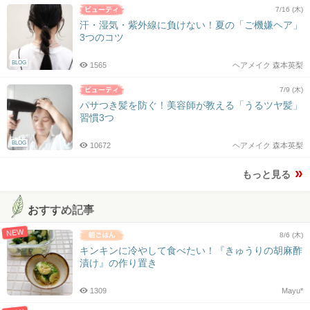
7/16 (木)
汗・湿気・紫外線に負けない！夏の「ご機嫌ヘア」
3つのコツ
BLOG
1565
ヘアメイク 森本英梨
7/9 (木)
パサつき髪を防ぐ！美容師が教える「うるツヤ髪」
習慣3つ
BLOG
10672
ヘアメイク 森本英梨
もっと見る
おすすめ記事
NEW
8/6 (木)
キンキンに冷やして食べたい！『きゅうりの胡麻酢
漬け』の作り置き
1309
Mayu*