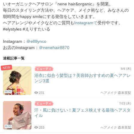
いオーガニックヘアサロン『nene hair&organic』を開業。
毎日のスタイリング方法や、ヘアケア、メイク術など、みなさんの
朝時間をhappy smileにする発信をしていきます。
ヘアアレンジやメイクなどのご質問も
Instagramで
受付中です。
#elystyles #えりすたいる
Instagram：
＠elllllynco
お店のInstagram：
＠nenehair8870
連載記事一覧
NEW
8/6 (木)
浴衣に似合う髪型は？美容師おすすめの夏ヘアアレ
ンジ3選
BLOG
231
ヘアメイク 森本英梨
7/23 (木)
汗・風に負けない！夏フェス映えする最強ヘアスタ
イル
BLOG
253
ヘアメイク 森本英梨