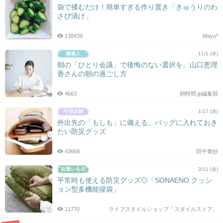
袋で揉むだけ！簡単すぎる作り置き「きゅうりのわ
さび漬け」
138439
Mayu*
11/1 (水)
朝の「ひとり会議」で後悔のない選択を。山口恵理
香さんの朝の過ごし方
4663
朝時間.jp編集部
1/17 (水)
外出先の「もしも」に備える。バッグに入れておき
たい防災グッズ
43668
田中青紗
3/11 (金)
平常時も使える防災グッズ◎「SONAENO クッシ
ョン型多機能寝袋」
11770
ライフスタイルショップ「スタイルストア」