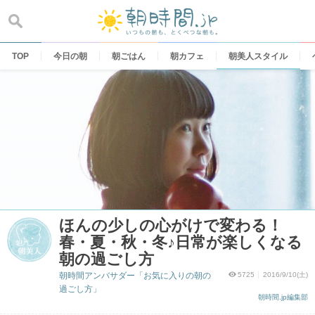
Skip
to
content
TOP
今日の朝
朝ごはん
朝カフェ
朝美人スタイル
ほんの少しの心がけで変わる！
春・夏・秋・冬♪日常が楽しくなる
朝の過ごし方
朝時間アンバサダー「お気に入りの朝の
5725
2016/9/10(土)
過ごし方」
朝時間.jp編集部