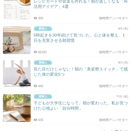
レシピカードや音楽も作れる！朝が楽しくなる「AI
活用アイデア」4選
305
朝時間アンバサダー
8/5 (水)
5時起きを30年続けて気づいた。心と体を整え、1
日を充実させる朝習慣
66182
朝時間アンバサダー
8/3 (月)
見た目だけじゃない！朝の「美姿勢スイッチ」で感
じた体の変化5つ
445
朝時間アンバサダー
7/31 (金)
子どもが大学生になって、朝が変わった。私が見つ
けた心地よい「自分時間」
435
朝時間アンバサダー