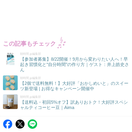
この記事もチェック
朝時間.jp編集部
【参加者募集】8/22開催！9月から変わりたい人へ！早
起き習慣化と“自分時間”の作り方｜ゲスト：井上皓史さ
ん
朝時間.jp編集部
【2個で送料無料！】大好評「おかしめいと」のスイー
ツ新登場 | お得なキャンペーン開催中
朝時間.jp編集部
【送料込・初回5%オフ】訳ありおトク！大好評スペシ
ャルティコーヒー豆｜Aima