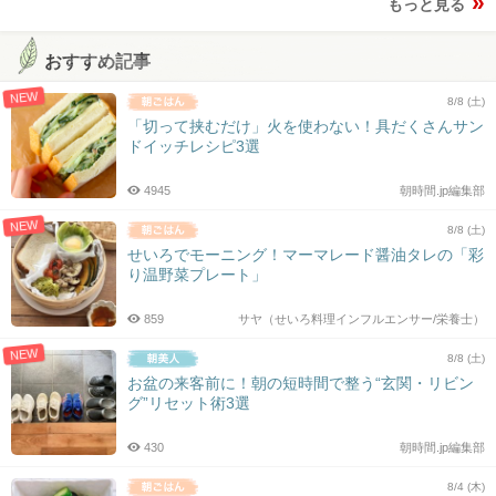
もっと見る
おすすめ記事
NEW
8/8 (土)
「切って挟むだけ」火を使わない！具だくさんサン
ドイッチレシピ3選
4945
朝時間.jp編集部
NEW
8/8 (土)
せいろでモーニング！マーマレード醤油タレの「彩
り温野菜プレート」
859
サヤ（せいろ料理インフルエンサー/栄養士）
NEW
8/8 (土)
お盆の来客前に！朝の短時間で整う“玄関・リビン
グ”リセット術3選
430
朝時間.jp編集部
8/4 (木)