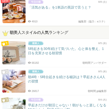
NEW
8/8 (土)
「活気がある」を1単語の英語で言うと？
4910
編集部（協力：eステ）
朝美人スタイルの人気ランキング
8/5 (水)
5時起きを30年続けて気づいた。心と体を整え、1
日を充実させる朝習慣
66182
朝時間アンバサダー
8/5 (水)
朝4時・5時台起きを続ける秘訣は？早起きさん4人
の習慣
26817
朝時間.jp編集部
8/4 (火)
早起きだけが朝活じゃない！朝がもっと楽しくなる