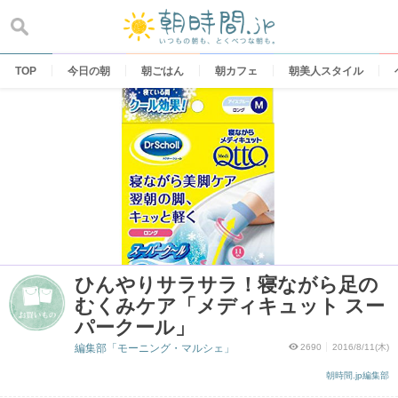
Skip
to
content
TOP
今日の朝
朝ごはん
朝カフェ
朝美人スタイル
ひんやりサラサラ！寝ながら足の
むくみケア「メディキュット スー
パークール」
編集部「モーニング・マルシェ」
2690
2016/8/11(木)
朝時間.jp編集部