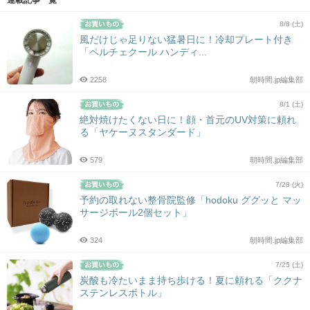
連載記事一覧
8/8 (土)
風だけじゃ足りない猛暑日に！冷却プレート付き
「ペルチェクール ハンディ...
2258
朝時間.jp編集部
8/1 (土)
絶対焼けたくない日に！顔・首元のUV対策に頼れ
る「ヤケーヌスタンダード」
579
朝時間.jp編集部
7/28 (火)
予約の取れない整骨院監修「hodoku ググッと マッ
サージボール2個セット」
324
朝時間.jp編集部
7/25 (土)
炭酸も冷たいまま持ち歩ける！夏に頼れる「ククナ
ステンレスボトル」