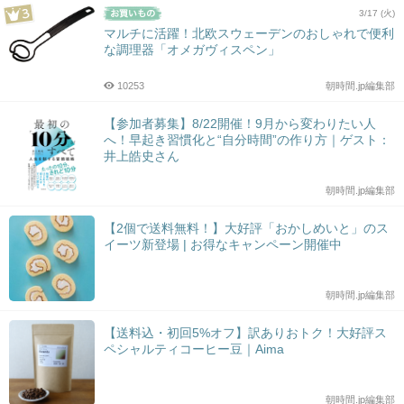
3/17 (火)
マルチに活躍！北欧スウェーデンのおしゃれで便利
な調理器「オメガヴィスペン」
10253
朝時間.jp編集部
【参加者募集】8/22開催！9月から変わりたい人
へ！早起き習慣化と“自分時間”の作り方｜ゲスト：
井上皓史さん
朝時間.jp編集部
【2個で送料無料！】大好評「おかしめいと」のス
イーツ新登場 | お得なキャンペーン開催中
朝時間.jp編集部
【送料込・初回5%オフ】訳ありおトク！大好評ス
ペシャルティコーヒー豆｜Aima
朝時間.jp編集部