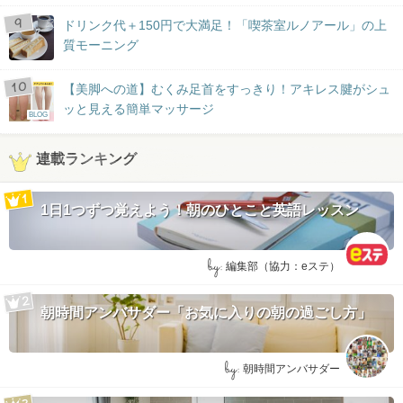
ドリンク代＋150円で大満足！「喫茶室ルノアール」の上
質モーニング
【美脚への道】むくみ足首をすっきり！アキレス腱がシュ
ッと見える簡単マッサージ
BLOG
連載ランキング
1日1つずつ覚えよう！朝のひとこと英語レッスン
by:
編集部（協力：eステ）
朝時間アンバサダー「お気に入りの朝の過ごし方」
by:
朝時間アンバサダー