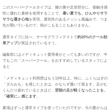
このスーパークールタイプは、膝の裏や足首部分に、接触冷感
性に優れた素材を使用することで、
暑い夏でも、ひんやりサラ
サラな履き心地
を実現。通気性のあるメッシュ風編みで、つま
先が開いているので、熱がこもることもありません。
通常タイプに比べ、サーモグラフィテストで
約20%のクール効
果アップ
が実証されているそう。
編集部にはメディキュット愛用者がとっても多いのですが、中
でもこの「スーパークール」をおすすめしているスタッフによ
ると
「メディキュット利用歴はもう10年以上。特に、ふくらはぎの
「ダルおも」を感じたときは、かならず履いて寝ます。足がむ
くんだり疲れているときほど、
翌朝の足が軽くなったことを、
「確実に」感じます
。
夏場はずっと通常タイプを使っていたのですが、今の夏からは