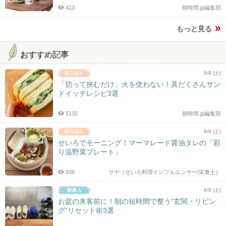
413
朝時間.jp編集部
もっと見る
おすすめ記事
8/8 (土)
「切って挟むだけ」火を使わない！具だくさんサン
ドイッチレシピ3選
5132
朝時間.jp編集部
8/8 (土)
せいろでモーニング！マーマレード醤油タレの「彩
り温野菜プレート」
936
サヤ（せいろ料理インフルエンサー/栄養士）
8/8 (土)
お盆の来客前に！朝の短時間で整う“玄関・リビン
グ”リセット術3選