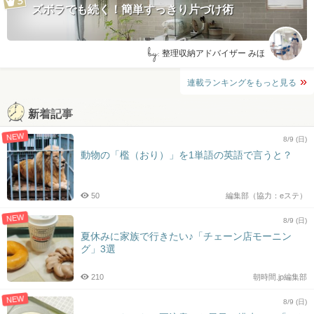
ズボラでも続く！簡単すっきり片づけ術
by:
整理収納アドバイザー みほ
連載ランキングをもっと見る
新着記事
NEW
8/9 (日)
動物の「檻（おり）」を1単語の英語で言うと？
50
編集部（協力：eステ）
NEW
8/9 (日)
夏休みに家族で行きたい♪「チェーン店モーニン
グ」3選
210
朝時間.jp編集部
NEW
8/9 (日)