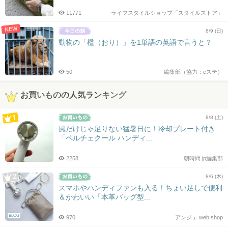
11771
ライフスタイルショップ「スタイルストア」
NEW
8/9 (日)
動物の「檻（おり）」を1単語の英語で言うと？
50
編集部（協力：eステ）
お買いものの人気ランキング
8/8 (土)
風だけじゃ足りない猛暑日に！冷却プレート付き
「ペルチェクール ハンディ...
2258
朝時間.jp編集部
8/6 (木)
スマホやハンディファンも入る！ちょい足しで便利
＆かわいい「本革バッグ型...
BLOG
970
アンジェ web shop