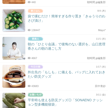
440
朝時間.jp編集部
8/4 (木)
袋で揉むだけ！簡単すぎる作り置き「きゅうりのわ
さび漬け」
138447
Mayu*
11/1 (水)
朝の「ひとり会議」で後悔のない選択を。山口恵理
香さんの朝の過ごし方
4667
朝時間.jp編集部
1/17 (水)
外出先の「もしも」に備える。バッグに入れておき
たい防災グッズ
43683
田中青紗
3/11 (金)
平常時も使える防災グッズ◎「SONAENO クッシ
ョン型多機能寝袋」