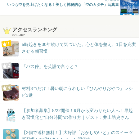
次の記事 »
いつも空を見上げたくなる！美しく神秘的な「空のカタチ」写真集
アクセスランキング
8/1
〜
8/7
5時起きを30年続けて気づいた。心と体を整え、1日を充実
させる朝習慣
「バス停」を英語で言うと？
材料3つだけ！暑い朝にうれしい「ひんやりおやつ」レシ
ピ3選
【参加者募集】8/22開催！9月から変わりたい人へ！早起
き習慣化と“自分時間”の作り方｜ゲスト：井上皓史さん
【2個で送料無料！】大好評「おかしめいと」のスイーツ