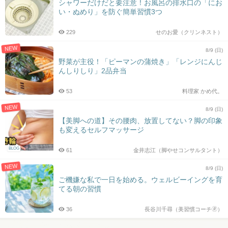
シャワーだけだと要注意！お風呂の排水口の「にお
い・ぬめり」を防ぐ簡単習慣3つ
229
せのお愛（クリンネスト）
NEW
8/9 (日)
野菜が主役！「ピーマンの蒲焼き」「レンジにんじ
んしりしり」2品弁当
53
料理家 かめ代。
NEW
8/9 (日)
【美脚への道】その腰肉、放置してない？脚の印象
も変えるセルフマッサージ
BLOG
61
金井志江（脚やせコンサルタント）
NEW
8/9 (日)
ご機嫌な私で一日を始める。ウェルビーイングを育
てる朝の習慣
36
長谷川千尋（美習慣コーチ🄬）