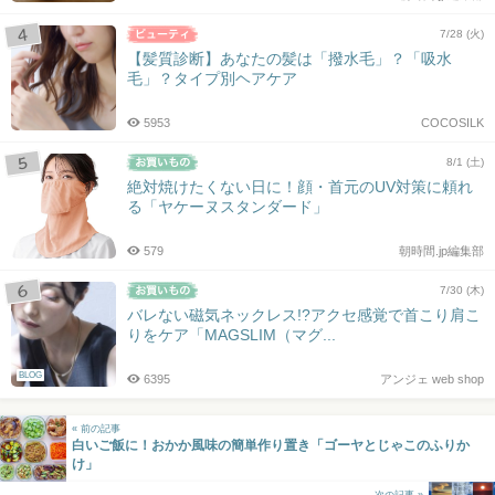
7/28 (火)
【髪質診断】あなたの髪は「撥水毛」？「吸水
毛」？タイプ別ヘアケア
5953
COCOSILK
8/1 (土)
絶対焼けたくない日に！顔・首元のUV対策に頼れ
る「ヤケーヌスタンダード」
579
朝時間.jp編集部
7/30 (木)
バレない磁気ネックレス!?アクセ感覚で首こり肩こ
りをケア「MAGSLIM（マグ...
BLOG
6395
アンジェ web shop
« 前の記事
白いご飯に！おかか風味の簡単作り置き「ゴーヤとじゃこのふりか
け」