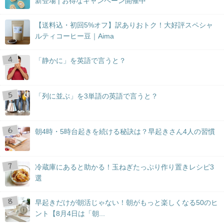
新登場 | お得なキャンペーン開催中
【送料込・初回5%オフ】訳ありおトク！大好評スペシャ
ルティコーヒー豆｜Aima
「静かに」を英語で言うと？
「列に並ぶ」を3単語の英語で言うと？
朝4時・5時台起きを続ける秘訣は？早起きさん4人の習慣
冷蔵庫にあると助かる！玉ねぎたっぷり作り置きレシピ3
選
早起きだけが朝活じゃない！朝がもっと楽しくなる50のヒ
ント【8月4日は「朝...