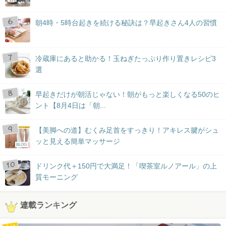
朝4時・5時台起きを続ける秘訣は？早起きさん4人の習慣
冷蔵庫にあると助かる！玉ねぎたっぷり作り置きレシピ3
選
早起きだけが朝活じゃない！朝がもっと楽しくなる50のヒ
ント【8月4日は「朝...
【美脚への道】むくみ足首をすっきり！アキレス腱がシュ
ッと見える簡単マッサージ
BLOG
ドリンク代＋150円で大満足！「喫茶室ルノアール」の上
質モーニング
連載ランキング