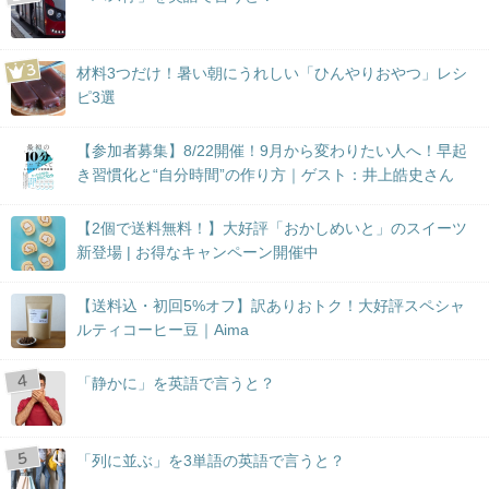
材料3つだけ！暑い朝にうれしい「ひんやりおやつ」レシ
ピ3選
【参加者募集】8/22開催！9月から変わりたい人へ！早起
き習慣化と“自分時間”の作り方｜ゲスト：井上皓史さん
【2個で送料無料！】大好評「おかしめいと」のスイーツ
新登場 | お得なキャンペーン開催中
【送料込・初回5%オフ】訳ありおトク！大好評スペシャ
ルティコーヒー豆｜Aima
「静かに」を英語で言うと？
「列に並ぶ」を3単語の英語で言うと？