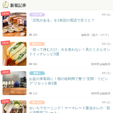
新着記事
NEW
8/8 (土)
「活気がある」を1単語の英語で言うと？
255
編集部（協力：eステ）
NEW
8/8 (土)
「切って挟むだけ」火を使わない！具だくさんサン
ドイッチレシピ3選
964
朝時間.jp編集部
NEW
8/8 (土)
お盆の来客前に！朝の短時間で整う“玄関・リビン
グ”リセット術3選
112
朝時間.jp編集部
NEW
8/8 (土)
せいろでモーニング！マーマレード醤油タレの「彩
り温野菜プレート」