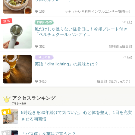
103
サヤ（せいろ料理インフルエンサー/栄養士）
NEW
8/8 (土)
風だけじゃ足りない猛暑日に！冷却プレート付き
「ペルチェクール ハンディ...
352
朝時間.jp編集部
8/7 (金)
英語「dim lighting」の意味とは？
3410
編集部（協力：eステ）
アクセスランキング
7/31
〜
8/6
5時起きを30年続けて気づいた。心と体を整え、1日を充実
させる朝習慣
「バス停」を英語で言うと？