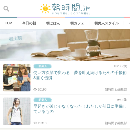
Skip
to
content
TOP
今日の朝
朝ごはん
朝カフェ
朝美人スタイル
村上萌
10/19 (水)
使い方次第で変わる！夢を叶え続けるための手帳術
&書く習慣
20198
朝時間.jp編集部
9/4 (日)
早起きが苦じゃなくなった！わたしが前日に準備し
ているもの
19318
朝時間.jp編集部