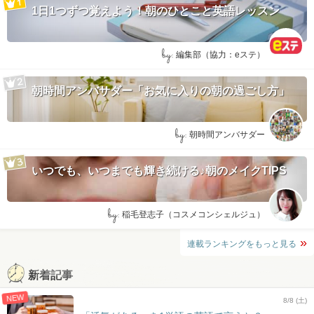
1日1つずつ覚えよう！朝のひとこと英語レッスン
by:
編集部（協力：eステ）
朝時間アンバサダー「お気に入りの朝の過ごし方」
by:
朝時間アンバサダー
いつでも、いつまでも輝き続ける♪朝のメイクTIPS
by:
稲毛登志子（コスメコンシェルジュ）
連載ランキングをもっと見る
新着記事
NEW
8/8 (土)