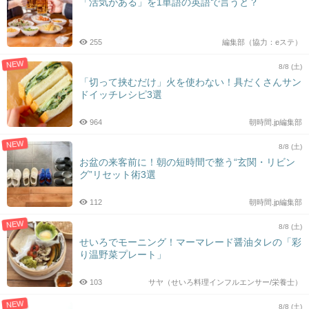
「活気がある」を1単語の英語で言うと？
255
編集部（協力：eステ）
NEW
8/8 (土)
「切って挟むだけ」火を使わない！具だくさんサン
ドイッチレシピ3選
964
朝時間.jp編集部
NEW
8/8 (土)
お盆の来客前に！朝の短時間で整う“玄関・リビン
グ”リセット術3選
112
朝時間.jp編集部
NEW
8/8 (土)
せいろでモーニング！マーマレード醤油タレの「彩
り温野菜プレート」
103
サヤ（せいろ料理インフルエンサー/栄養士）
NEW
8/8 (土)