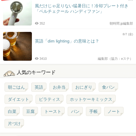
風だけじゃ足りない猛暑日に！冷却プレート付き
「ペルチェクール ハンディファン」
352
朝時間.jp編集部
8/7 (金)
英語「dim lighting」の意味とは？
3410
編集部（協力：eステ）
人気のキーワード
朝ごはん
英語
お弁当
おにぎり
食パン
ダイエット
ピラティス
ホットケーキミックス
白菜
豆腐
トースト
パン
手帳
ノート
片づけ