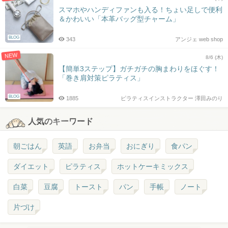
スマホやハンディファンも入る！ちょい足しで便利
＆かわいい「本革バッグ型チャーム」
BLOG
343
アンジェ web shop
NEW
8/6 (木)
【簡単3ステップ】ガチガチの胸まわりをほぐす！
「巻き肩対策ピラティス」
BLOG
1885
ピラティスインストラクター 澤田みのり
人気のキーワード
朝ごはん
英語
お弁当
おにぎり
食パン
ダイエット
ピラティス
ホットケーキミックス
白菜
豆腐
トースト
パン
手帳
ノート
片づけ