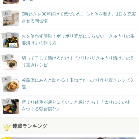
5時起きを30年続けて気づいた。心と体を整え、1日を充実
させる朝習慣
火を使わず簡単！ポリポリ箸が止まらない「きゅうりの生
姜漬け」の作り方
BLOG
切って干して漬けるだけ！『パリパリきゅうり漬け』の作
り置きレシピ
冷蔵庫にあると助かる！玉ねぎたっぷり作り置きレシピ3
選
昔より体重が戻りにくい…と感じたら！「太りにくい体」
をつくる朝習慣3つ
連載ランキング