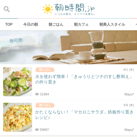
Skip
to
content
TOP
今日の朝
朝ごはん
朝カフェ
朝美人スタイル
寿司酢
8/1 (木)
火を使わず簡単！「きゅうりとツナのすし酢和え」
の作り置き
31984
Mayu*
5/9 (木)
かたくならない！「マカロニサラダ」鉄板作り置き
レシピ♪
59887
Mayu*