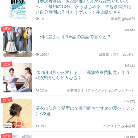
【参加者募集・8/22開催】9月から変わりたい人
へ！「最初の10分」からはじめる、早起き習慣化
と自分時間の作り方｜ゲスト：井上皓史さん
18
朝時間.jp編集部
NEW
8/6 (木)
「列に並ぶ」を3単語の英語で言うと？
16924
編集部（協力：eステ）
NEW
8/6 (木)
2026年8月から変わる！「高額療養費制度」年収
400万円ならどうなる？
1269
稲村優貴子（ファイナンシャルプランナー）
NEW
8/6 (木)
浴衣に似合う髪型は？美容師おすすめの夏ヘアアレ
ンジ3選
BLOG
289
ヘアメイク 森本英梨
NEW
8/6 (木)