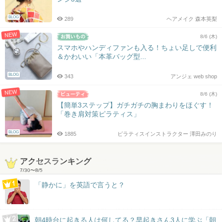
BLOG
289
ヘアメイク 森本英梨
NEW
8/6 (木)
スマホやハンディファンも入る！ちょい足しで便利
＆かわいい「本革バッグ型...
BLOG
343
アンジェ web shop
NEW
8/6 (木)
【簡単3ステップ】ガチガチの胸まわりをほぐす！
「巻き肩対策ピラティス」
BLOG
1885
ピラティスインストラクター 澤田みのり
アクセスランキング
7/30
〜
8/5
「静かに」を英語で言うと？
朝4時台に起きる人は何してる？早起きさん3人に学ぶ「朝