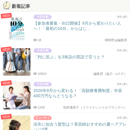
新着記事
NEW
8/6 (木)
【参加者募集・8/22開催】9月から変わりたい人
へ！「最初の10分」からはじ...
18
朝時間.jp編集部
NEW
8/6 (木)
「列に並ぶ」を3単語の英語で言うと？
16924
編集部（協力：eステ）
NEW
8/6 (木)
2026年8月から変わる！「高額療養費制度」年収
400万円ならどうなる？
1269
稲村優貴子（ファイナンシャルプランナー）
NEW
8/6 (木)
浴衣に似合う髪型は？美容師おすすめの夏ヘアアレ
ンジ3選