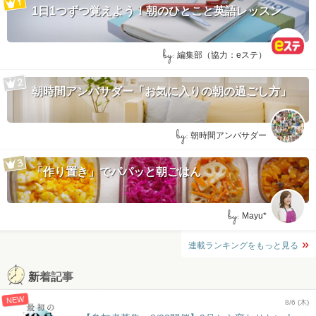
1日1つずつ覚えよう！朝のひとこと英語レッスン
by:
編集部（協力：eステ）
朝時間アンバサダー「お気に入りの朝の過ごし方」
by:
朝時間アンバサダー
「作り置き」でパパッと朝ごはん
by:
Mayu*
連載ランキングをもっと見る
新着記事
NEW
8/6 (木)