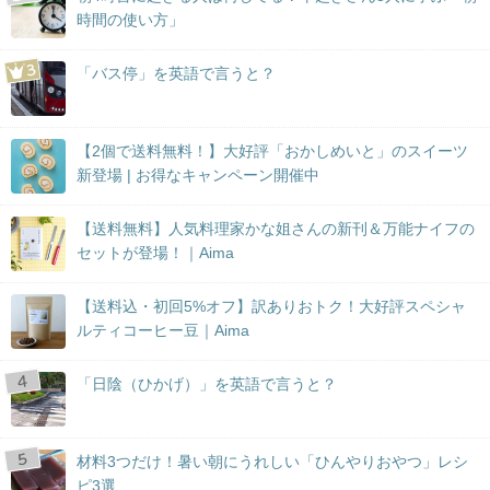
時間の使い方」
「バス停」を英語で言うと？
【2個で送料無料！】大好評「おかしめいと」のスイーツ
新登場 | お得なキャンペーン開催中
【送料無料】人気料理家かな姐さんの新刊＆万能ナイフの
セットが登場！｜Aima
【送料込・初回5%オフ】訳ありおトク！大好評スペシャ
ルティコーヒー豆｜Aima
「日陰（ひかげ）」を英語で言うと？
材料3つだけ！暑い朝にうれしい「ひんやりおやつ」レシ
ピ3選