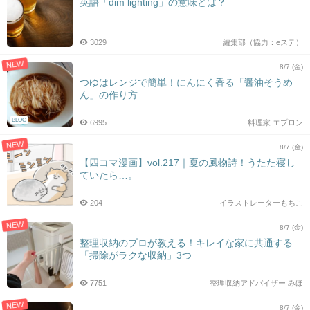
英語「dim lighting」の意味とは？
3029
編集部（協力：eステ）
NEW
8/7 (金)
つゆはレンジで簡単！にんにく香る「醤油そうめ
ん」の作り方
BLOG
6995
料理家 エプロン
NEW
8/7 (金)
【四コマ漫画】vol.217｜夏の風物詩！うたた寝し
ていたら…。
204
イラストレーターもちこ
NEW
8/7 (金)
整理収納のプロが教える！キレイな家に共通する
「掃除がラクな収納」3つ
7751
整理収納アドバイザー みほ
NEW
8/7 (金)