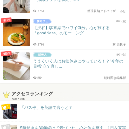
7751
整理収納アドバイザー みほ
NEW
8/7 (金)
【渋谷】駅直結でハワイ気分。心が旅する
「goodNess」のモーニング
1792
林 美帆子
NEW
8/7 (金)
うまくいく人はお盆休みにやっている！？”今年の
目標”立て直し...
554
朝時間.jp編集部
アクセスランキング
7/31
〜
8/6
「バス停」を英語で言うと？
5時起きを30年続けて気づいた。心と体を整え、1日を充実