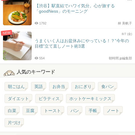
【渋谷】駅直結でハワイ気分。心が旅する
「goodNess」のモーニング
1792
林 美帆子
NEW
8/7 (金)
うまくいく人はお盆休みにやっている！？”今年の
目標”立て直しノート術3選
554
朝時間.jp編集部
人気のキーワード
朝ごはん
英語
お弁当
おにぎり
食パン
ダイエット
ピラティス
ホットケーキミックス
白菜
豆腐
トースト
パン
手帳
ノート
片づけ