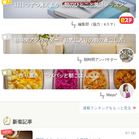
1日1つずつ覚えよう！朝のひとこと英語レッスン
by:
編集部（協力：eステ）
朝時間アンバサダー「お気に入りの朝の過ごし方」
by:
朝時間アンバサダー
「作り置き」でパパッと朝ごはん
by:
Mayu*
連載ランキングをもっと見る
新着記事
NEW
8/7 (金)