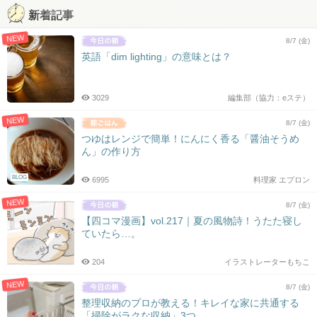
新着記事
NEW
8/7 (金)
英語「dim lighting」の意味とは？
3029
編集部（協力：eステ）
NEW
8/7 (金)
つゆはレンジで簡単！にんにく香る「醤油そうめ
ん」の作り方
BLOG
6995
料理家 エプロン
NEW
8/7 (金)
【四コマ漫画】vol.217｜夏の風物詩！うたた寝し
ていたら…。
204
イラストレーターもちこ
NEW
8/7 (金)
整理収納のプロが教える！キレイな家に共通する
「掃除がラクな収納」3つ