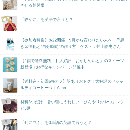
させる朝習慣
「静かに」を英語で言うと？
【参加者募集】8/22開催！9月から変わりたい人へ！早起
き習慣化と“自分時間”の作り方｜ゲスト：井上皓史さん
【2個で送料無料！】大好評「おかしめいと」のスイーツ
新登場 | お得なキャンペーン開催中
【送料込・初回5%オフ】訳ありおトク！大好評スペシャ
ルティコーヒー豆｜Aima
材料3つだけ！暑い朝にうれしい「ひんやりおやつ」レシ
ピ3選
「列に並ぶ」を3単語の英語で言うと？