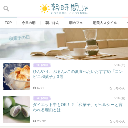
Skip
to
content
TOP
今日の朝
朝ごはん
朝カフェ
朝美人スタイル
和菓子の日
6/16 (土)
ひんやり、ぷるん♪この夏食べたいおすすめ「コン
ビニ和菓子」3選
6771
なっちゃん
6/16 (金)
ダイエット中もOK！？「和菓子」がヘルシーと言
われる理由とは
25392
なっちゃん