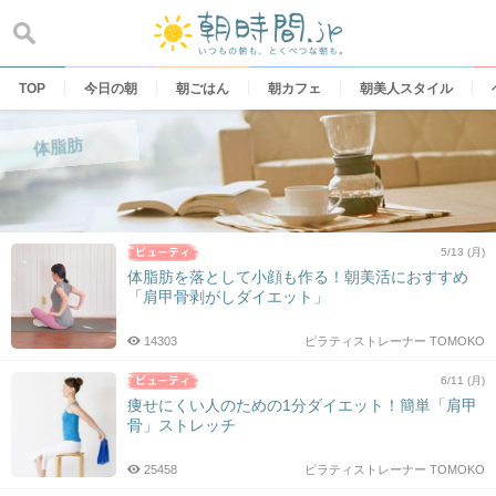
Skip
to
content
TOP
今日の朝
朝ごはん
朝カフェ
朝美人スタイル
体脂肪
5/13 (月)
体脂肪を落として小顔も作る！朝美活におすすめ
「肩甲骨剥がしダイエット」
14303
ピラティストレーナー TOMOKO
6/11 (月)
痩せにくい人のための1分ダイエット！簡単「肩甲
骨」ストレッチ
25458
ピラティストレーナー TOMOKO