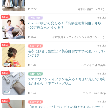
2850
編集部（協力：eステ）
NEW
8/6 (木)
2026年8月から変わる！「高額療養費制度」年収
400万円ならどうなる？
824
稲村優貴子（ファイナンシャルプランナー）
NEW
8/6 (木)
浴衣に似合う髪型は？美容師おすすめの夏ヘアアレ
ンジ3選
BLOG
176
ヘアメイク 森本英梨
NEW
8/6 (木)
スマホやハンディファンも入る！ちょい足しで便利
＆かわいい「本革バッグ型...
BLOG
124
アンジェ web shop
NEW
8/6 (木)
【簡単3ステップ】ガチガチの胸まわりをほぐす！