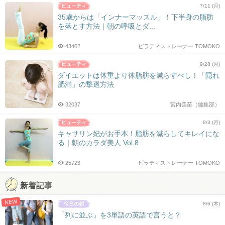
7/11 (月)
35歳からは「インナーマッスル」！下半身の脂肪
を落とす方法｜朝の呼吸とダ...
43402
ピラティストレーナー TOMOKO
9/28 (月)
ダイエットは体重より体脂肪を減らすべし！「隠れ
肥満」の撃退方法
32037
宮内美苗（編集部）
8/3 (月)
キャサリン妃がお手本！脂肪を減らしてキレイにな
る｜朝のカラダ美人 Vol.8
25723
ピラティストレーナー TOMOKO
新着記事
NEW
8/6 (木)
「列に並ぶ」を3単語の英語で言うと？