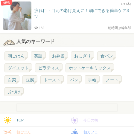
NEW
8/6 (木)
疲れ目・目元の老け見えに！朝にできる簡単ケア3
つ
132
朝時間.jp編集部
人気のキーワード
朝ごはん
英語
お弁当
おにぎり
食パン
ダイエット
ピラティス
ホットケーキミックス
白菜
豆腐
トースト
パン
手帳
ノート
片づけ
TOP
今日の朝
朝ごはん
朝カフェ