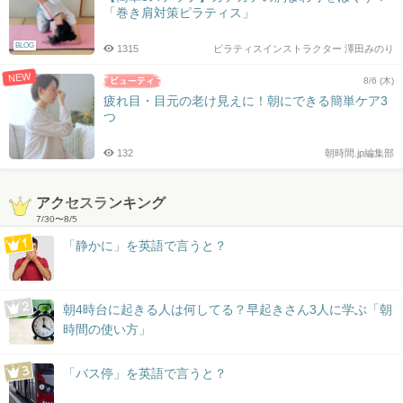
「巻き肩対策ピラティス」
BLOG
1315
ピラティスインストラクター 澤田みのり
NEW
8/6 (木)
疲れ目・目元の老け見えに！朝にできる簡単ケア3
つ
132
朝時間.jp編集部
アクセスランキング
7/30
〜
8/5
「静かに」を英語で言うと？
朝4時台に起きる人は何してる？早起きさん3人に学ぶ「朝
時間の使い方」
「バス停」を英語で言うと？