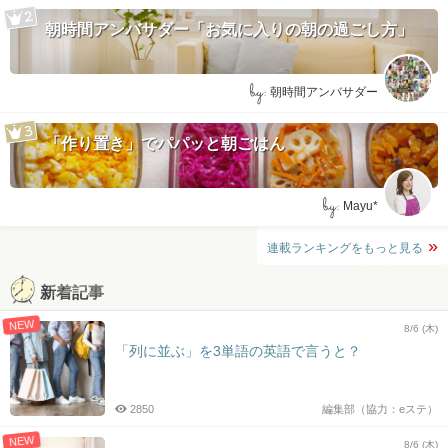
朝時間アンバサダー「お気に入りの朝の過ごし方」
by:
朝時間アンバサダー
「作り置き」でパパッと朝ごはん
by:
Mayu*
連載ランキングをもっと見る
新着記事
NEW
8/6 (木)
「列に並ぶ」を3単語の英語で言うと？
2850
編集部（協力：eステ）
NEW
8/6 (木)