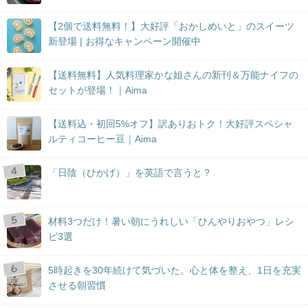
【2個で送料無料！】大好評「おかしめいと」のスイーツ
新登場 | お得なキャンペーン開催中
【送料無料】人気料理家かな姐さんの新刊＆万能ナイフの
セットが登場！｜Aima
【送料込・初回5%オフ】訳ありおトク！大好評スペシャ
ルティコーヒー豆｜Aima
「日陰（ひかげ）」を英語で言うと？
材料3つだけ！暑い朝にうれしい「ひんやりおやつ」レシ
ピ3選
5時起きを30年続けて気づいた。心と体を整え、1日を充実
させる朝習慣