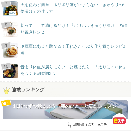
火を使わず簡単！ポリポリ箸が止まらない「きゅうりの生
姜漬け」の作り方
BLOG
切って干して漬けるだけ！『パリパリきゅうり漬け』の作
り置きレシピ
冷蔵庫にあると助かる！玉ねぎたっぷり作り置きレシピ3
選
昔より体重が戻りにくい…と感じたら！「太りにくい体」
をつくる朝習慣3つ
連載ランキング
1日1つずつ覚えよう！朝のひとこと英語レッスン
by:
編集部（協力：eステ）