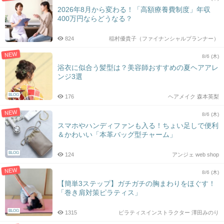
2026年8月から変わる！「高額療養費制度」年収
400万円ならどうなる？
824
稲村優貴子（ファイナンシャルプランナー）
NEW
8/6 (木)
浴衣に似合う髪型は？美容師おすすめの夏ヘアアレ
ンジ3選
BLOG
176
ヘアメイク 森本英梨
NEW
8/6 (木)
スマホやハンディファンも入る！ちょい足しで便利
＆かわいい「本革バッグ型チャーム」
BLOG
124
アンジェ web shop
NEW
8/6 (木)
【簡単3ステップ】ガチガチの胸まわりをほぐす！
「巻き肩対策ピラティス」
BLOG
1315
ピラティスインストラクター 澤田みのり