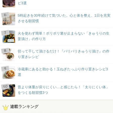
ピ3選
5時起きを30年続けて気づいた。心と体を整え、1日を充実
させる朝習慣
火を使わず簡単！ポリポリ箸が止まらない「きゅうりの生
姜漬け」の作り方
BLOG
切って干して漬けるだけ！『パリパリきゅうり漬け』の作
り置きレシピ
冷蔵庫にあると助かる！玉ねぎたっぷり作り置きレシピ3
選
昔より体重が戻りにくい…と感じたら！「太りにくい体」
をつくる朝習慣3つ
連載ランキング