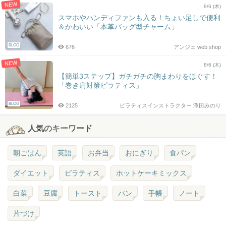
NEW
8/6 (木)
スマホやハンディファンも入る！ちょい足しで便利
＆かわいい「本革バッグ型チャーム」
BLOG
676
アンジェ web shop
NEW
8/6 (木)
【簡単3ステップ】ガチガチの胸まわりをほぐす！
「巻き肩対策ピラティス」
BLOG
2125
ピラティスインストラクター 澤田みのり
人気のキーワード
朝ごはん
英語
お弁当
おにぎり
食パン
ダイエット
ピラティス
ホットケーキミックス
白菜
豆腐
トースト
パン
手帳
ノート
片づけ