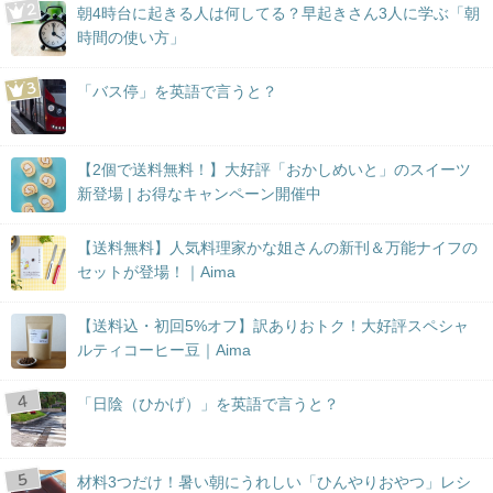
朝4時台に起きる人は何してる？早起きさん3人に学ぶ「朝
時間の使い方」
「バス停」を英語で言うと？
【2個で送料無料！】大好評「おかしめいと」のスイーツ
新登場 | お得なキャンペーン開催中
【送料無料】人気料理家かな姐さんの新刊＆万能ナイフの
セットが登場！｜Aima
【送料込・初回5%オフ】訳ありおトク！大好評スペシャ
ルティコーヒー豆｜Aima
「日陰（ひかげ）」を英語で言うと？
材料3つだけ！暑い朝にうれしい「ひんやりおやつ」レシ