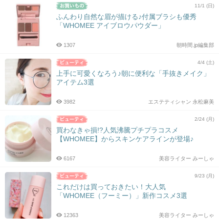
11/1 (日)
ふんわり自然な眉が描ける♪付属ブラシも優秀
「WHOMEE アイブロウパウダー」
1307
朝時間.jp編集部
4/4 (土)
上手に可愛くなろう♪朝に便利な「手抜きメイク」
アイテム3選
3982
エステティシャン 永松麻美
2/24 (月)
買わなきゃ損!?人気沸騰プチプラコスメ
【WHOMEE】からスキンケアラインが登場♪
6167
美容ライター みーしゃ
9/23 (月)
これだけは買っておきたい！大人気
「WHOMEE（フーミー）」新作コスメ3選
12363
美容ライター みーしゃ