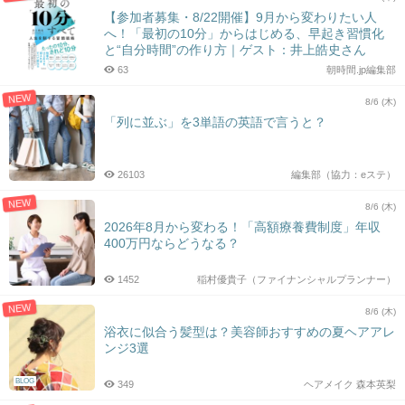
【参加者募集・8/22開催】9月から変わりたい人
へ！「最初の10分」からはじめる、早起き習慣化
と“自分時間”の作り方｜ゲスト：井上皓史さん
63
朝時間.jp編集部
NEW
8/6 (木)
「列に並ぶ」を3単語の英語で言うと？
26103
編集部（協力：eステ）
NEW
8/6 (木)
2026年8月から変わる！「高額療養費制度」年収
400万円ならどうなる？
1452
稲村優貴子（ファイナンシャルプランナー）
NEW
8/6 (木)
浴衣に似合う髪型は？美容師おすすめの夏ヘアアレ
ンジ3選
BLOG
349
ヘアメイク 森本英梨