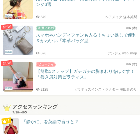
ンジ3選
BLOG
349
ヘアメイク 森本英梨
NEW
8/6 (木)
スマホやハンディファンも入る！ちょい足しで便利
＆かわいい「本革バッグ型...
BLOG
676
アンジェ web shop
NEW
8/6 (木)
【簡単3ステップ】ガチガチの胸まわりをほぐす！
「巻き肩対策ピラティス」
BLOG
2125
ピラティスインストラクター 澤田みのり
アクセスランキング
7/30
〜
8/5
「静かに」を英語で言うと？