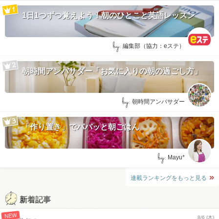
1日1つずつ覚えよう！朝のひとこと英語レッスン
by:
編集部（協力：eステ）
朝時間アンバサダー「お気に入りの朝の過ごし方」
by:
朝時間アンバサダー
「作り置き」でパパッと朝ごはん
by:
Mayu*
連載ランキングをもっと見る
新着記事
NEW
8/6 (木)