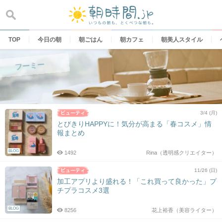
Skip
to
content
TOP
今日の朝
朝ごはん
朝カフェ
朝美人スタイル
フーミー
3/4 (月)
とびきりHAPPYに！気分が高まる「春コスメ」情
報まとめ
BLOG
1492
Rina（透明感クリエイター）
11/26 (日)
加工アプリより盛れる！「これ買って良かった」プ
チプラコスメ3選
BLOG
8256
花上裕香（美容ライター）