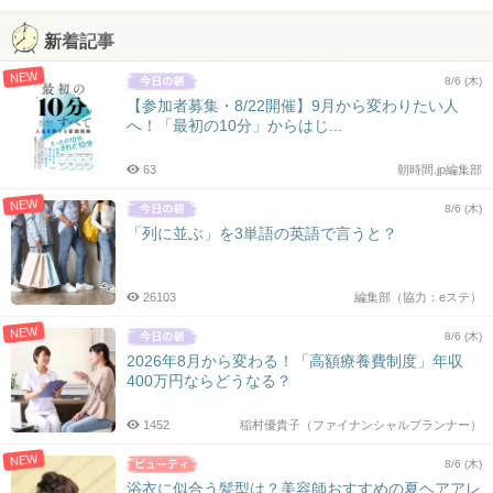
新着記事
NEW
8/6 (木)
【参加者募集・8/22開催】9月から変わりたい人
へ！「最初の10分」からはじ...
63
朝時間.jp編集部
NEW
8/6 (木)
「列に並ぶ」を3単語の英語で言うと？
26103
編集部（協力：eステ）
NEW
8/6 (木)
2026年8月から変わる！「高額療養費制度」年収
400万円ならどうなる？
1452
稲村優貴子（ファイナンシャルプランナー）
NEW
8/6 (木)
浴衣に似合う髪型は？美容師おすすめの夏ヘアアレ