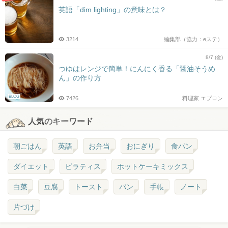
英語「dim lighting」の意味とは？
3214
編集部（協力：eステ）
8/7 (金)
つゆはレンジで簡単！にんにく香る「醤油そうめ
ん」の作り方
BLOG
7426
料理家 エプロン
人気のキーワード
朝ごはん
英語
お弁当
おにぎり
食パン
ダイエット
ピラティス
ホットケーキミックス
白菜
豆腐
トースト
パン
手帳
ノート
片づけ