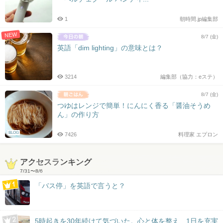
1
朝時間.jp編集部
NEW
8/7 (金)
英語「dim lighting」の意味とは？
3214
編集部（協力：eステ）
8/7 (金)
つゆはレンジで簡単！にんにく香る「醤油そうめ
ん」の作り方
BLOG
7426
料理家 エプロン
アクセスランキング
7/31
〜
8/6
「バス停」を英語で言うと？
5時起きを30年続けて気づいた。心と体を整え、1日を充実