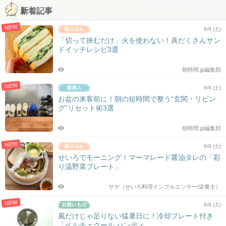
新着記事
NEW
8/8 (土)
「切って挟むだけ」火を使わない！具だくさんサン
ドイッチレシピ3選
朝時間.jp編集部
NEW
8/8 (土)
お盆の来客前に！朝の短時間で整う“玄関・リビン
グ”リセット術3選
朝時間.jp編集部
NEW
8/8 (土)
せいろでモーニング！マーマレード醤油タレの「彩
り温野菜プレート」
サヤ（せいろ料理インフルエンサー/栄養士）
NEW
8/8 (土)
風だけじゃ足りない猛暑日に！冷却プレート付き
「ペルチェクール ハンディ...