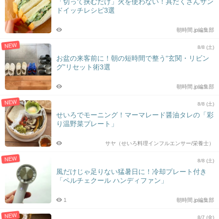
「切って挟むだけ」火を使わない！具だくさんサン
ドイッチレシピ3選
朝時間.jp編集部
NEW
8/8 (土)
お盆の来客前に！朝の短時間で整う“玄関・リビン
グ”リセット術3選
朝時間.jp編集部
NEW
8/8 (土)
せいろでモーニング！マーマレード醤油タレの「彩
り温野菜プレート」
サヤ（せいろ料理インフルエンサー/栄養士）
NEW
8/8 (土)
風だけじゃ足りない猛暑日に！冷却プレート付き
「ペルチェクール ハンディファン」
1
朝時間.jp編集部
NEW
8/7 (金)