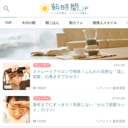
Skip
to
content
TOP
今日の朝
朝ごはん
朝カフェ
朝美人スタイル
バング
1/23 (木)
ストレートアイロンで簡単！ふんわり自然な「流し
前髪」の巻き方プロセス♪
BLOG
28028
ヘアメイク 森本英梨
12/26 (木)
新年までにすっきり！失敗しない「セルフ前髪カッ
ト」のコツ♪
BLOG
11928
ヘアメイク 森本英梨