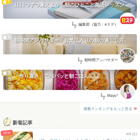
1日1つずつ覚えよう！朝のひとこと英語レッスン
by:
編集部（協力：eステ）
朝時間アンバサダー「お気に入りの朝の過ごし方」
by:
朝時間アンバサダー
「作り置き」でパパッと朝ごはん
by:
Mayu*
連載ランキングをもっと見る
新着記事
NEW
8/8 (土)