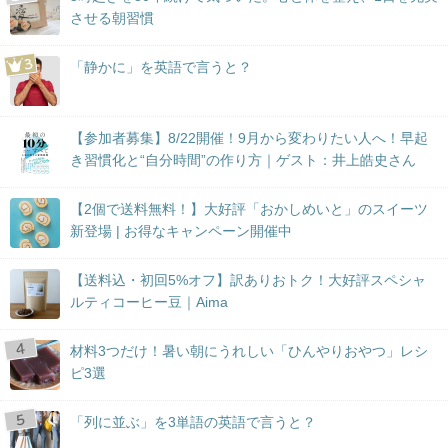
させる朝習慣
「静かに」を英語で言うと？
【参加者募集】8/22開催！9月から変わりたい人へ！早起
き習慣化と“自分時間”の作り方｜ゲスト：井上皓史さん
【2個で送料無料！】大好評「おかしめいと」のスイーツ
新登場 | お得なキャンペーン開催中
【送料込・初回5%オフ】訳ありおトク！大好評スペシャ
ルティコーヒー豆｜Aima
材料3つだけ！暑い朝にうれしい「ひんやりおやつ」レシ
ピ3選
「列に並ぶ」を3単語の英語で言うと？