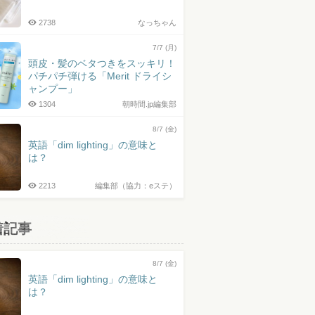
2738
なっちゃん
7/7 (月)
頭皮・髪のベタつきをスッキリ！
パチパチ弾ける「Merit ドライシ
ャンプー」
1304
朝時間.jp編集部
8/7 (金)
英語「dim lighting」の意味と
は？
2213
編集部（協力：eステ）
着記事
8/7 (金)
英語「dim lighting」の意味と
は？