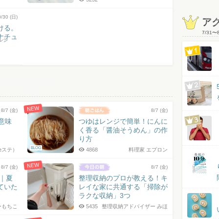
0/30 (日)
ア
ける。
7/31
〜
ナチュ
ルジ
NEW
8/7 (金)
8/7 (金)
の意味
つゆはレンジで簡単！にんに
く香る「醤油そうめん」の作
り方
BLOG
eステ）
4868
料理家 エプロン
NEW
8/7 (金)
8/7 (金)
7｜夏
整理収納のプロが教える！キ
ていた
レイな家に共通する「掃除が
ラクな収納」3つ
ーもちこ
5435
整理収納アドバイザー みほ