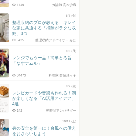
1749
ヨガ講師 高木沙織
8/7 (金)
整理収納のプロが教える！キレイ
な家に共通する「掃除がラクな収
納」3つ
5435
整理収納アドバイザー みほ
8/3 (月)
レンジでもう一品！簡単とろ旨
「なすナムル」
34473
料理家 齋藤菜々子
8/7 (金)
レシピカードや音楽も作れる！朝
が楽しくなる「AI活用アイデア」
4選
142
朝時間アンバサダー
10/12 (土)
身の安全を第一に！台風への備え
をおさらいしよう