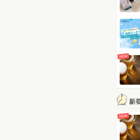
NEW
新
NEW