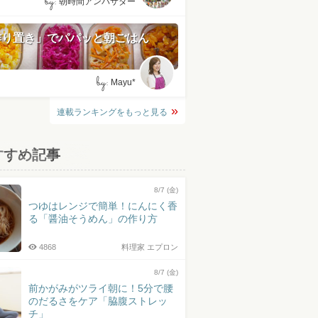
by:
朝時間アンバサダー
作り置き」でパパッと朝ごはん
by:
Mayu*
連載ランキングをもっと見る
すすめ記事
8/7 (金)
つゆはレンジで簡単！にんにく香
る「醤油そうめん」の作り方
4868
料理家 エプロン
8/7 (金)
前かがみがツライ朝に！5分で腰
のだるさをケア「脇腹ストレッ
チ」