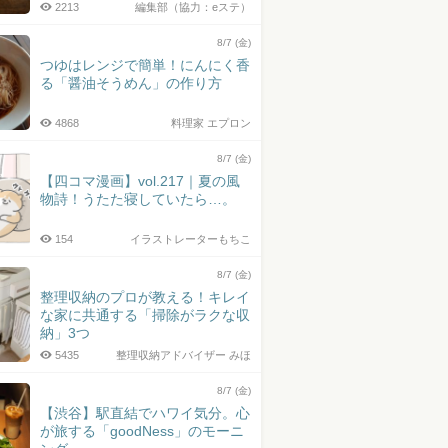
2213
編集部（協力：eステ）
8/7 (金)
つゆはレンジで簡単！にんにく香
る「醤油そうめん」の作り方
4868
料理家 エプロン
8/7 (金)
【四コマ漫画】vol.217｜夏の風
物詩！うたた寝していたら…。
154
イラストレーターもちこ
8/7 (金)
整理収納のプロが教える！キレイ
な家に共通する「掃除がラクな収
納」3つ
5435
整理収納アドバイザー みほ
8/7 (金)
【渋谷】駅直結でハワイ気分。心
が旅する「goodNess」のモーニ