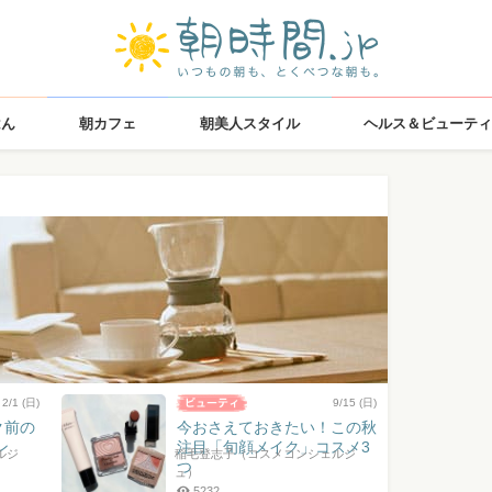
はん
朝カフェ
朝美人スタイル
ヘルス＆ビューティ
2/1 (日)
9/15 (日)
ク前の
今おさえておきたい！この秋
ン
注目「旬顔メイク」コスメ3
ルジ
稲毛登志子（コスメコンシェルジ
つ
ュ）
5232