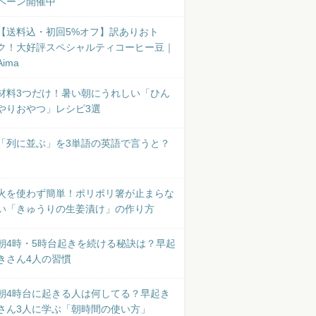
ペーン開催中
【送料込・初回5%オフ】訳ありおト
ク！大好評スペシャルティコーヒー豆｜
Aima
材料3つだけ！暑い朝にうれしい「ひん
やりおやつ」レシピ3選
「列に並ぶ」を3単語の英語で言うと？
火を使わず簡単！ポリポリ箸が止まらな
い「きゅうりの生姜漬け」の作り方
朝4時・5時台起きを続ける秘訣は？早起
きさん4人の習慣
朝4時台に起きる人は何してる？早起き
さん3人に学ぶ「朝時間の使い方」