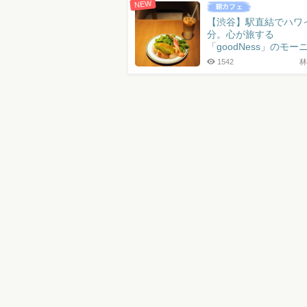
NEW
【渋谷】駅直結でハワ
分。心が旅する
「goodNess」のモー
1542
林