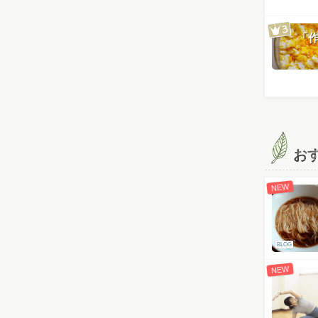
「
お
NEW
BLOG
NEW