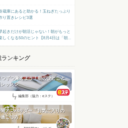
冷蔵庫にあると助かる！玉ねぎたっぷり
作り置きレシピ3選
早起きだけが朝活じゃない！朝がもっと
楽しくなる50のヒント【8月4日は「朝...
載ランキング
日1つずつ覚えよう！朝のひとこと
語レッスン
by:
編集部（協力：eステ）
時間アンバサダー「お気に入りの
の過ごし方」