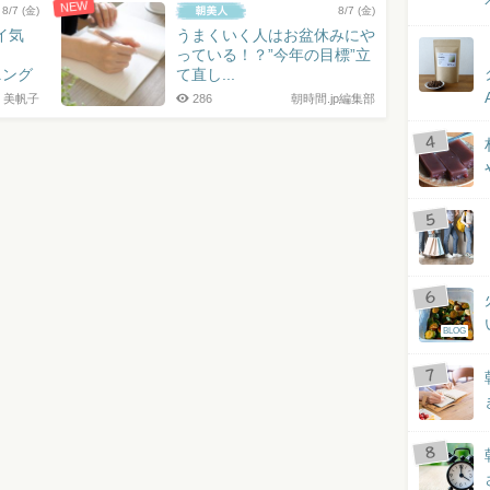
NEW
8/7 (金)
8/7 (金)
イ気
うまくいく人はお盆休みにや
っている！？”今年の目標”立
ニング
て直し...
 美帆子
286
朝時間.jp編集部
BLOG