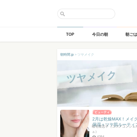
TOP
今日の朝
朝ご
Skip
朝時間.jp
>
ツヤメイク
to
content
ツヤメイク
2月は乾燥MAX！メイ
保湿＋ツヤ肌ルーティ
稲毛登志子（コスメコンシェ
ュ）
4254