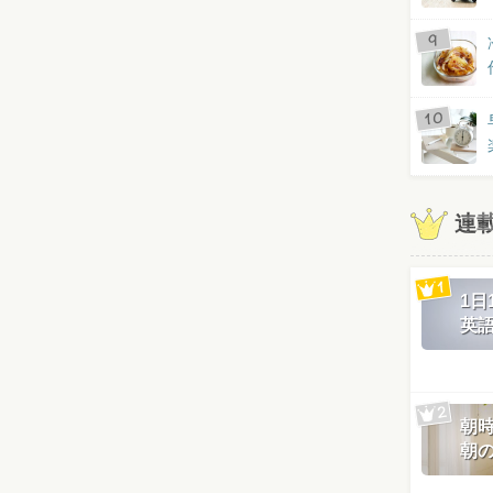
連
1
英
朝
朝