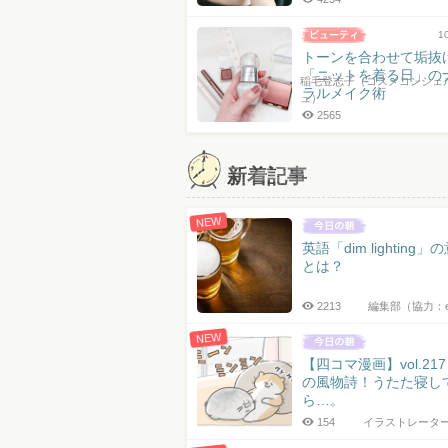
1
トーンを合わせて垢抜
「ニットを着る日」の
稲毛登志子（コスメコンシェ
ラルメイク術
ュ）
2565
新着記事
NEW
英語「dim lighting」
とは？
2213
編集部（協力：
NEW
【四コマ漫画】vol.21
の風物詩！うたた寝し
ら…。
154
イラストレータ