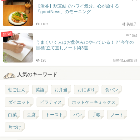
【渋谷】駅直結でハワイ気分。心が旅する
「goodNess」のモーニング
1103
林 美帆子
NEW
8/7 (金)
うまくいく人はお盆休みにやっている！？”今年の
目標”立て直しノート術3選
195
朝時間.jp編集部
人気のキーワード
朝ごはん
英語
お弁当
おにぎり
食パン
ダイエット
ピラティス
ホットケーキミックス
白菜
豆腐
トースト
パン
手帳
ノート
片づけ