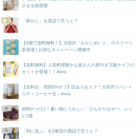
させる朝習慣
「静かに」を英語で言うと？
【2個で送料無料！】大好評「おかしめいと」のスイーツ
新登場 | お得なキャンペーン開催中
【送料無料】人気料理家かな姐さんの新刊＆万能ナイフの
セットが登場！｜Aima
【送料込・初回5%オフ】訳ありおトク！大好評スペシャ
ルティコーヒー豆｜Aima
材料3つだけ！暑い朝にうれしい「ひんやりおやつ」レシ
ピ3選
「列に並ぶ」を3単語の英語で言うと？