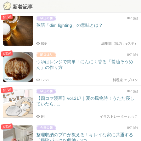
新着記事
NEW
8/7 (金)
英語「dim lighting」の意味とは？
659
編集部（協力：eステ）
NEW
8/7 (金)
つゆはレンジで簡単！にんにく香る「醤油そうめ
ん」の作り方
BLOG
1768
料理家 エプロン
NEW
8/7 (金)
【四コマ漫画】vol.217｜夏の風物詩！うたた寝し
ていたら…。
94
イラストレーターもちこ
NEW
8/7 (金)
整理収納のプロが教える！キレイな家に共通する
「掃除がラクな収納」3つ