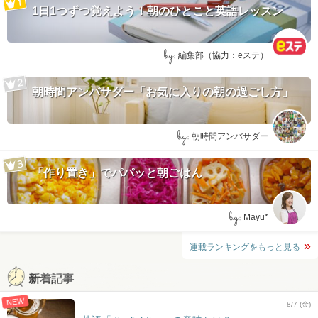
1日1つずつ覚えよう！朝のひとこと英語レッスン
by:
編集部（協力：eステ）
朝時間アンバサダー「お気に入りの朝の過ごし方」
by:
朝時間アンバサダー
「作り置き」でパパッと朝ごはん
by:
Mayu*
連載ランキングをもっと見る
新着記事
NEW
8/7 (金)