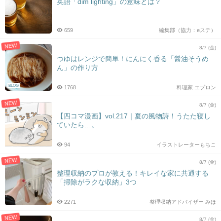
英語「dim lighting」の意味とは？
659
編集部（協力：eステ）
NEW
8/7 (金)
つゆはレンジで簡単！にんにく香る「醤油そうめ
ん」の作り方
BLOG
1768
料理家 エプロン
NEW
8/7 (金)
【四コマ漫画】vol.217｜夏の風物詩！うたた寝し
ていたら…。
94
イラストレーターもちこ
NEW
8/7 (金)
整理収納のプロが教える！キレイな家に共通する
「掃除がラクな収納」3つ
2271
整理収納アドバイザー みほ
NEW
8/7 (金)