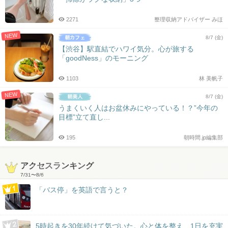
2271
整理収納アドバイザー みほ
NEW
8/7 (金)
【渋谷】駅直結でハワイ気分。心が旅する
「goodNess」のモーニング
1103
林 美帆子
NEW
8/7 (金)
うまくいく人はお盆休みにやっている！？”今年の
目標”立て直し...
195
朝時間.jp編集部
アクセスランキング
7/31
〜
8/6
「バス停」を英語で言うと？
5時起きを30年続けて気づいた。心と体を整え、1日を充実