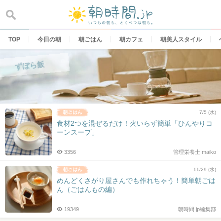
Skip
to
content
TOP
今日の朝
朝ごはん
朝カフェ
朝美人スタイル
ずぼら飯
7/5 (水)
食材2つを混ぜるだけ！火いらず簡単「ひんやりコ
ーンスープ」
3356
管理栄養士 maiko
11/29 (水)
めんどくさがり屋さんでも作れちゃう！簡単朝ごは
ん（ごはんもの編）
19349
朝時間.jp編集部