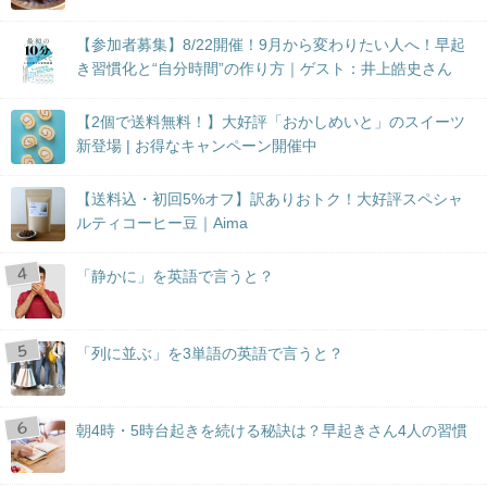
【参加者募集】8/22開催！9月から変わりたい人へ！早起
き習慣化と“自分時間”の作り方｜ゲスト：井上皓史さん
【2個で送料無料！】大好評「おかしめいと」のスイーツ
新登場 | お得なキャンペーン開催中
【送料込・初回5%オフ】訳ありおトク！大好評スペシャ
ルティコーヒー豆｜Aima
「静かに」を英語で言うと？
「列に並ぶ」を3単語の英語で言うと？
朝4時・5時台起きを続ける秘訣は？早起きさん4人の習慣