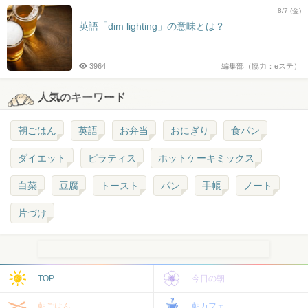
8/7 (金)
英語「dim lighting」の意味とは？
3964
編集部（協力：eステ）
人気のキーワード
朝ごはん
英語
お弁当
おにぎり
食パン
ダイエット
ピラティス
ホットケーキミックス
白菜
豆腐
トースト
パン
手帳
ノート
片づけ
TOP
今日の朝
朝ごはん
朝カフェ