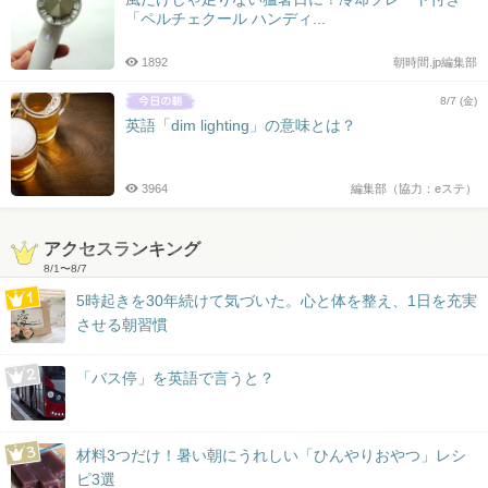
「ペルチェクール ハンディ...
1892
朝時間.jp編集部
8/7 (金)
英語「dim lighting」の意味とは？
3964
編集部（協力：eステ）
アクセスランキング
8/1
〜
8/7
5時起きを30年続けて気づいた。心と体を整え、1日を充実
させる朝習慣
「バス停」を英語で言うと？
材料3つだけ！暑い朝にうれしい「ひんやりおやつ」レシ
ピ3選