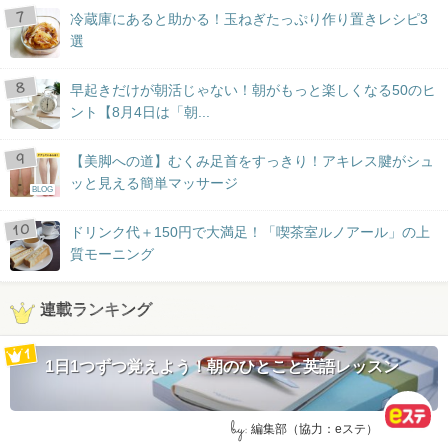
冷蔵庫にあると助かる！玉ねぎたっぷり作り置きレシピ3
選
早起きだけが朝活じゃない！朝がもっと楽しくなる50のヒ
ント【8月4日は「朝...
【美脚への道】むくみ足首をすっきり！アキレス腱がシュ
ッと見える簡単マッサージ
BLOG
ドリンク代＋150円で大満足！「喫茶室ルノアール」の上
質モーニング
連載ランキング
1日1つずつ覚えよう！朝のひとこと英語レッスン
by:
編集部（協力：eステ）