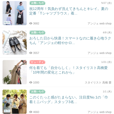
5/27 (水)
祝12周年！気負わず洗えてきちんとキレイ。夏の
定番「Tシャツブラウス」着...
BLOG
3682
アンジェ web shop
4/9 (木)
おろした日から快適！スマートなのに履き心地ラク
ちん「アンジェの軽やかロ...
BLOG
3557
アンジェ web shop
1/21 (水)
何を着ても「自分らしく」！スタイリスト高橋愛
「10年間の変化とこれから」
1000
スタイリスト 高橋 愛
1/1 (木)
このくたっと感がたまらない。注目度No.1の「巾
着ミニバッグ」スタッフ3名...
BLOG
4660
アンジェ web shop