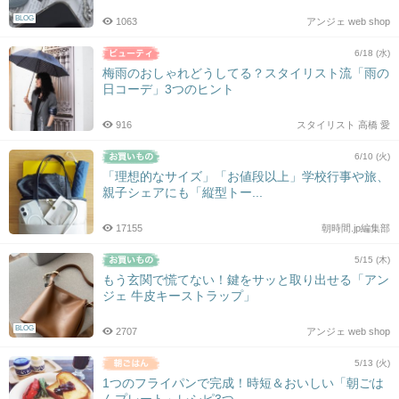
BLOG
1063
アンジェ web shop
6/18 (水)
梅雨のおしゃれどうしてる？スタイリスト流「雨の
日コーデ」3つのヒント
916
スタイリスト 高橋 愛
6/10 (火)
「理想的なサイズ」「お値段以上」学校行事や旅、
親子シェアにも「縦型トー...
17155
朝時間.jp編集部
5/15 (木)
もう玄関で慌てない！鍵をサッと取り出せる「アン
ジェ 牛皮キーストラップ」
BLOG
2707
アンジェ web shop
5/13 (火)
1つのフライパンで完成！時短＆おいしい「朝ごは
んプレート」レシピ3つ