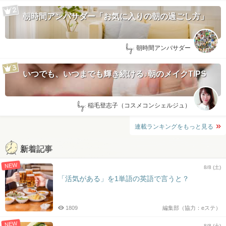
朝時間アンバサダー「お気に入りの朝の過ごし方」
by:
朝時間アンバサダー
いつでも、いつまでも輝き続ける♪朝のメイクTIPS
by:
稲毛登志子（コスメコンシェルジュ）
連載ランキングをもっと見る
新着記事
NEW
8/8 (土)
「活気がある」を1単語の英語で言うと？
1809
編集部（協力：eステ）
NEW
8/8 (土)