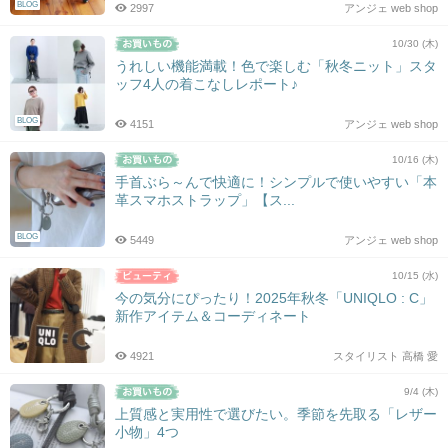
BLOG
2997
アンジェ web shop
10/30 (木)
うれしい機能満載！色で楽しむ「秋冬ニット」スタ
ッフ4人の着こなしレポート♪
BLOG
4151
アンジェ web shop
10/16 (木)
手首ぶら～んで快適に！シンプルで使いやすい「本
革スマホストラップ」【ス...
BLOG
5449
アンジェ web shop
10/15 (水)
今の気分にぴったり！2025年秋冬「UNIQLO : C」
新作アイテム＆コーディネート
4921
スタイリスト 高橋 愛
9/4 (木)
上質感と実用性で選びたい。季節を先取る「レザー
小物」4つ