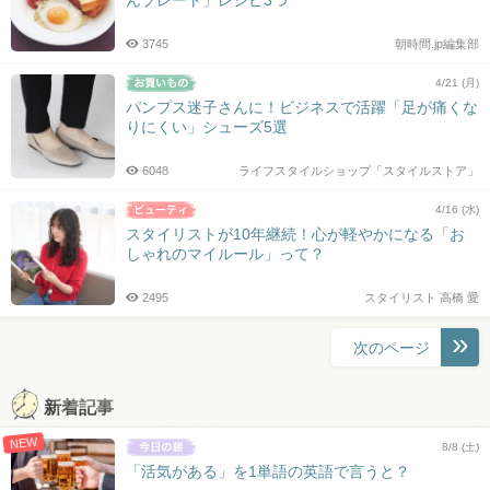
3745
朝時間.jp編集部
4/21 (月)
パンプス迷子さんに！ビジネスで活躍「足が痛くな
りにくい」シューズ5選
6048
ライフスタイルショップ「スタイルストア」
4/16 (水)
スタイリストが10年継続！心が軽やかになる「お
しゃれのマイルール」って？
2495
スタイリスト 高橋 愛
投
次のページ
稿
ナ
新着記事
ビ
NEW
ゲ
8/8 (土)
ー
「活気がある」を1単語の英語で言うと？