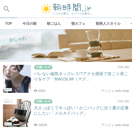
Skip
to
content
TOP
今日の朝
朝ごはん
朝カフェ
朝美人スタイル
おしゃれ
7/30 (木)
バレない磁気ネックレス!?アクセ感覚で首こり肩こ
りをケア「MAGSLIM（マグ...
BLOG
6383
アンジェ web shop
7/16 (木)
大人っぽくて今っぽい！かごバッグに次ぐ夏の定番
にしたい「メルカドバッグ」
BLOG
18035
アンジェ web shop