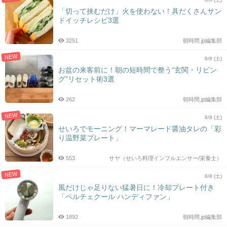
「切って挟むだけ」火を使わない！具だくさんサン
ドイッチレシピ3選
3251
朝時間.jp編集部
NEW
8/8 (土)
お盆の来客前に！朝の短時間で整う“玄関・リビン
グ”リセット術3選
262
朝時間.jp編集部
NEW
8/8 (土)
せいろでモーニング！マーマレード醤油タレの「彩
り温野菜プレート」
553
サヤ（せいろ料理インフルエンサー/栄養士）
NEW
8/8 (土)
風だけじゃ足りない猛暑日に！冷却プレート付き
「ペルチェクール ハンディファン」
1892
朝時間.jp編集部