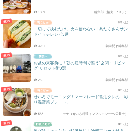
シ
ョ
1809
編集部（協力：eステ）
ン
NEW
8/8 (土)
「切って挟むだけ」火を使わない！具だくさんサン
ドイッチレシピ3選
3251
朝時間.jp編集部
NEW
8/8 (土)
お盆の来客前に！朝の短時間で整う“玄関・リビン
グ”リセット術3選
262
朝時間.jp編集部
NEW
8/8 (土)
せいろでモーニング！マーマレード醤油タレの「彩
り温野菜プレート」
553
サヤ（せいろ料理インフルエンサー/栄養士）
NEW
8/8 (土)
風だけじゃ足りない猛暑日に！冷却プレート付き