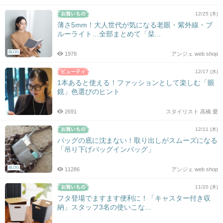
12/25 (木)
薄さ5mm！大人世代が気になる老眼・紫外線・ブ
ルーライト…全部まとめて「栞...
BLOG
1978
アンジェ web shop
12/17 (水)
1本あると使える！ファッションとして楽しむ「眼
鏡」色選びのヒント
2691
スタイリスト 高橋 愛
12/11 (木)
バッグの底に沈まない！取り出しがスムーズになる
「吊り下げバッグインバッグ」
BLOG
11286
アンジェ web shop
11/20 (木)
フタ登場でますます便利に！「キャスター付き収
納」スタッフ3名の使いこな...